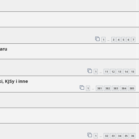
1
3
4
5
6
7
…
Baru
1
11
12
13
14
15
…
, KJSy i inne
1
381
382
383
384
385
…
1
32
33
34
35
36
…