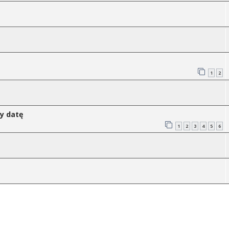
1
2
my datę
1
2
3
4
5
6