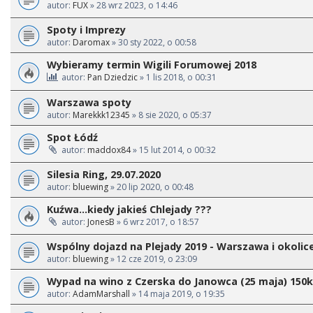
autor:
FUX
» 28 wrz 2023, o 14:46
Spoty i Imprezy
autor:
Daromax
» 30 sty 2022, o 00:58
Wybieramy termin Wigili Forumowej 2018
autor:
Pan Dziedzic
» 1 lis 2018, o 00:31
Warszawa spoty
autor:
Marekkk12345
» 8 sie 2020, o 05:37
Spot Łódź
autor:
maddox84
» 15 lut 2014, o 00:32
Silesia Ring, 29.07.2020
autor:
bluewing
» 20 lip 2020, o 00:48
Kuźwa...kiedy jakieś Chlejady ???
autor:
JonesB
» 6 wrz 2017, o 18:57
Wspólny dojazd na Plejady 2019 - Warszawa i okolic
autor:
bluewing
» 12 cze 2019, o 23:09
Wypad na wino z Czerska do Janowca (25 maja) 150
autor:
AdamMarshall
» 14 maja 2019, o 19:35