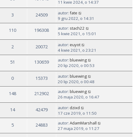
11 kwie 2024, o 14:37
autor:
fate
3
24509
9 gru 2022, o 14:31
autor:
stach22
110
196308
5 kwie 2021, o 15:01
autor:
euyot
2
20072
4 kwie 2021, o 23:21
autor:
bluewing
51
130659
20 lip 2020, o 00:53
autor:
bluewing
0
15373
20 lip 2020, o 00:48
autor:
bluewing
148
212902
26 maja 2020, o 16:47
autor:
dzixd
14
42479
17 cze 2019, o 11:50
autor:
AdamMarshall
5
24883
27 maja 2019, o 11:27