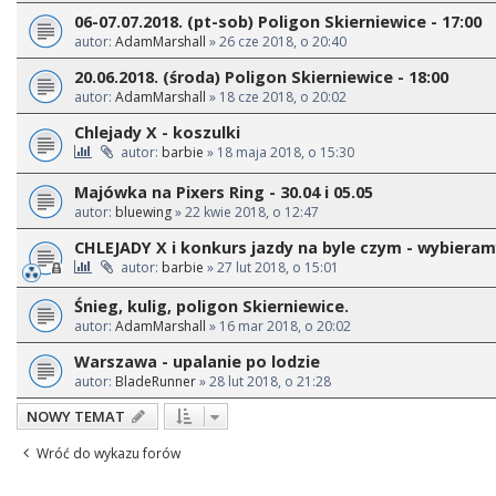
06-07.07.2018. (pt-sob) Poligon Skierniewice - 17:00
autor:
AdamMarshall
» 26 cze 2018, o 20:40
20.06.2018. (środa) Poligon Skierniewice - 18:00
autor:
AdamMarshall
» 18 cze 2018, o 20:02
Chlejady X - koszulki
autor:
barbie
» 18 maja 2018, o 15:30
Majówka na Pixers Ring - 30.04 i 05.05
autor:
bluewing
» 22 kwie 2018, o 12:47
CHLEJADY X i konkurs jazdy na byle czym - wybiera
autor:
barbie
» 27 lut 2018, o 15:01
Śnieg, kulig, poligon Skierniewice.
autor:
AdamMarshall
» 16 mar 2018, o 20:02
Warszawa - upalanie po lodzie
autor:
BladeRunner
» 28 lut 2018, o 21:28
NOWY TEMAT
Wróć do wykazu forów