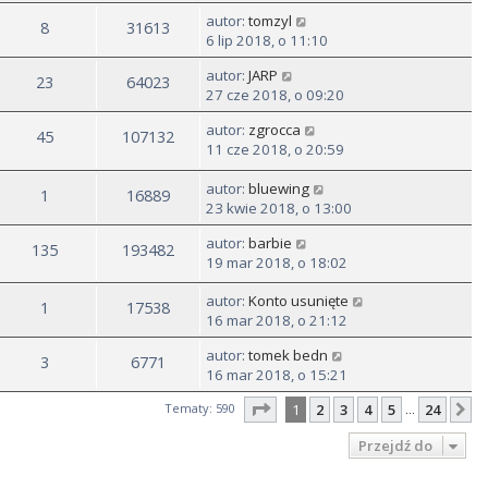
autor:
tomzyl
8
31613
6 lip 2018, o 11:10
autor:
JARP
23
64023
27 cze 2018, o 09:20
autor:
zgrocca
45
107132
11 cze 2018, o 20:59
autor:
bluewing
1
16889
23 kwie 2018, o 13:00
autor:
barbie
135
193482
19 mar 2018, o 18:02
autor:
Konto usunięte
1
17538
16 mar 2018, o 21:12
autor:
tomek bedn
3
6771
16 mar 2018, o 15:21
Strona
1
z
24
Tematy: 590
1
2
3
4
5
24
N
…
Przejdź do