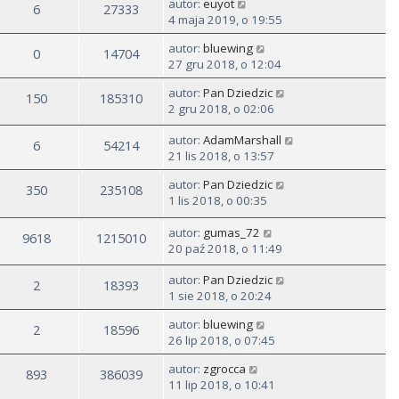
autor:
euyot
6
27333
4 maja 2019, o 19:55
autor:
bluewing
0
14704
27 gru 2018, o 12:04
autor:
Pan Dziedzic
150
185310
2 gru 2018, o 02:06
autor:
AdamMarshall
6
54214
21 lis 2018, o 13:57
autor:
Pan Dziedzic
350
235108
1 lis 2018, o 00:35
autor:
gumas_72
9618
1215010
20 paź 2018, o 11:49
autor:
Pan Dziedzic
2
18393
1 sie 2018, o 20:24
autor:
bluewing
2
18596
26 lip 2018, o 07:45
autor:
zgrocca
893
386039
11 lip 2018, o 10:41