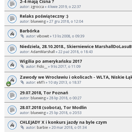
2-4 mają Cisna ?
autor:
zgrocca
» 4 kwie 2019, o 22:37
Relaks poświąteczny :)
autor:
bluewing
» 27 gru 2018, o 12:04
Barbórka
autor:
vibowit
» 13 lis 2008, o 09:39
Niedziela, 28.10.2018., Skierniewice MarshallDoLasu
autor:
AdamMarshall
» 22 paź 2018, o 18:43
Wigilia po amerykańsku 2017
autor:
Fido__
» 9 lis 2017, o 11:09
Zawody we Wrocławiu i okolicach - WLTA, Niskie Łąki
autor:
eMTi
» 10 sty 2013, o 18:37
29.07.2018, Tor Poznań
autor:
bluewing
» 28 lip 2018, o 00:27
28.07.2018 (sobota), Tor Modlin
autor:
bluewing
» 25 lip 2018, o 20:53
CHLEJADY X i konkurs jazdy na byle czym
autor:
barbie
» 20 mar 2018, o 01:34