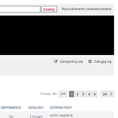
Wyszukiwanie zaawansowane
Szukaj
Zarejestruj się
Zaloguj się
Strona
1
z
24
Tematy: 590
1
2
3
4
5
24
N
…
ODPOWIEDZI
ODSŁONY
OSTATNI POST
autor:
euyot
36
131045