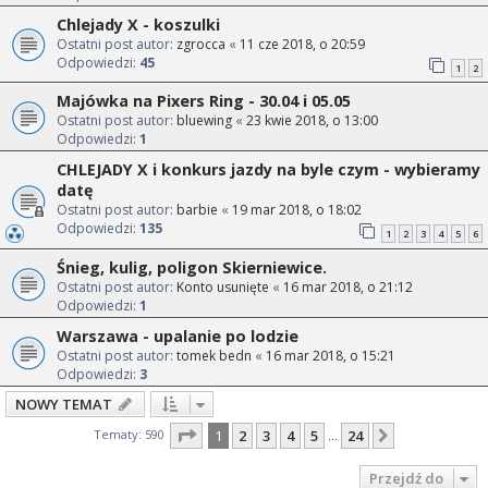
Chlejady X - koszulki
Ostatni post autor:
zgrocca
«
11 cze 2018, o 20:59
Odpowiedzi:
45
1
2
Majówka na Pixers Ring - 30.04 i 05.05
Ostatni post autor:
bluewing
«
23 kwie 2018, o 13:00
Odpowiedzi:
1
CHLEJADY X i konkurs jazdy na byle czym - wybieramy
datę
Ostatni post autor:
barbie
«
19 mar 2018, o 18:02
Odpowiedzi:
135
1
2
3
4
5
6
Śnieg, kulig, poligon Skierniewice.
Ostatni post autor:
Konto usunięte
«
16 mar 2018, o 21:12
Odpowiedzi:
1
Warszawa - upalanie po lodzie
Ostatni post autor:
tomek bedn
«
16 mar 2018, o 15:21
Odpowiedzi:
3
NOWY TEMAT
Strona
1
z
24
Tematy: 590
1
2
3
4
5
24
Następna
…
Przejdź do