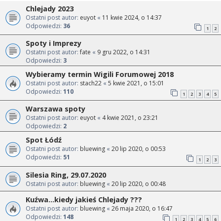
Chlejady 2023
Ostatni post autor:
euyot
«
11 kwie 2024, o 14:37
Odpowiedzi:
36
1
2
Spoty i Imprezy
Ostatni post autor:
fate
«
9 gru 2022, o 14:31
Odpowiedzi:
3
Wybieramy termin Wigili Forumowej 2018
Ostatni post autor:
stach22
«
5 kwie 2021, o 15:01
Odpowiedzi:
110
1
2
3
4
5
Warszawa spoty
Ostatni post autor:
euyot
«
4 kwie 2021, o 23:21
Odpowiedzi:
2
Spot Łódź
Ostatni post autor:
bluewing
«
20 lip 2020, o 00:53
Odpowiedzi:
51
1
2
3
Silesia Ring, 29.07.2020
Ostatni post autor:
bluewing
«
20 lip 2020, o 00:48
Kuźwa...kiedy jakieś Chlejady ???
Ostatni post autor:
bluewing
«
26 maja 2020, o 16:47
Odpowiedzi:
148
1
2
3
4
5
6