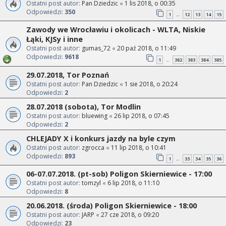
Ostatni post autor:
Pan Dziedzic
«
1 lis 2018, o 00:35
Odpowiedzi:
350
1
12
13
14
15
…
Zawody we Wrocławiu i okolicach - WLTA, Niskie
Łąki, KJSy i inne
Ostatni post autor:
gumas_72
«
20 paź 2018, o 11:49
Odpowiedzi:
9618
1
382
383
384
385
…
29.07.2018, Tor Poznań
Ostatni post autor:
Pan Dziedzic
«
1 sie 2018, o 20:24
Odpowiedzi:
2
28.07.2018 (sobota), Tor Modlin
Ostatni post autor:
bluewing
«
26 lip 2018, o 07:45
Odpowiedzi:
2
CHLEJADY X i konkurs jazdy na byle czym
Ostatni post autor:
zgrocca
«
11 lip 2018, o 10:41
Odpowiedzi:
893
1
33
34
35
36
…
06-07.07.2018. (pt-sob) Poligon Skierniewice - 17:00
Ostatni post autor:
tomzyl
«
6 lip 2018, o 11:10
Odpowiedzi:
8
20.06.2018. (środa) Poligon Skierniewice - 18:00
Ostatni post autor:
JARP
«
27 cze 2018, o 09:20
Odpowiedzi:
23