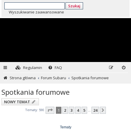
Szukaj
Wyszukiwanie zaawansowane
Regulamin
FAQ
Strona główna
Forum Subaru
Spotkania forumowe
Spotkania forumowe
NOWY TEMAT
Strona
1
z
24
Tematy: 590
1
2
3
4
5
24
Następna
…
Tematy