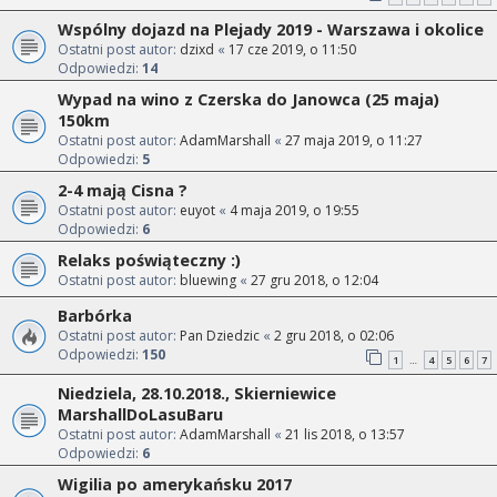
Wspólny dojazd na Plejady 2019 - Warszawa i okolice
Ostatni post autor:
dzixd
«
17 cze 2019, o 11:50
Odpowiedzi:
14
Wypad na wino z Czerska do Janowca (25 maja)
150km
Ostatni post autor:
AdamMarshall
«
27 maja 2019, o 11:27
Odpowiedzi:
5
2-4 mają Cisna ?
Ostatni post autor:
euyot
«
4 maja 2019, o 19:55
Odpowiedzi:
6
Relaks poświąteczny :)
Ostatni post autor:
bluewing
«
27 gru 2018, o 12:04
Barbórka
Ostatni post autor:
Pan Dziedzic
«
2 gru 2018, o 02:06
Odpowiedzi:
150
1
4
5
6
7
…
Niedziela, 28.10.2018., Skierniewice
MarshallDoLasuBaru
Ostatni post autor:
AdamMarshall
«
21 lis 2018, o 13:57
Odpowiedzi:
6
Wigilia po amerykańsku 2017