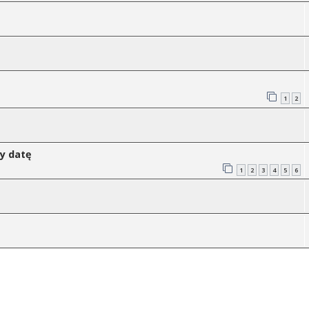
1
2
my datę
1
2
3
4
5
6