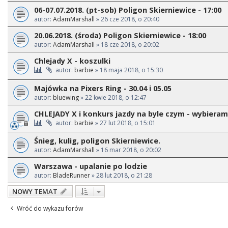
06-07.07.2018. (pt-sob) Poligon Skierniewice - 17:00
autor:
AdamMarshall
» 26 cze 2018, o 20:40
20.06.2018. (środa) Poligon Skierniewice - 18:00
autor:
AdamMarshall
» 18 cze 2018, o 20:02
Chlejady X - koszulki
autor:
barbie
» 18 maja 2018, o 15:30
Majówka na Pixers Ring - 30.04 i 05.05
autor:
bluewing
» 22 kwie 2018, o 12:47
CHLEJADY X i konkurs jazdy na byle czym - wybiera
autor:
barbie
» 27 lut 2018, o 15:01
Śnieg, kulig, poligon Skierniewice.
autor:
AdamMarshall
» 16 mar 2018, o 20:02
Warszawa - upalanie po lodzie
autor:
BladeRunner
» 28 lut 2018, o 21:28
NOWY TEMAT
Wróć do wykazu forów