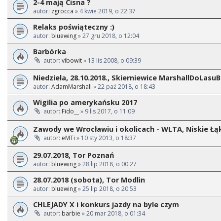
2-4 mają Cisna ?
autor:
zgrocca
» 4 kwie 2019, o 22:37
Relaks poświąteczny :)
autor:
bluewing
» 27 gru 2018, o 12:04
Barbórka
autor:
vibowit
» 13 lis 2008, o 09:39
Niedziela, 28.10.2018., Skierniewice MarshallDoLasu
autor:
AdamMarshall
» 22 paź 2018, o 18:43
Wigilia po amerykańsku 2017
autor:
Fido__
» 9 lis 2017, o 11:09
Zawody we Wrocławiu i okolicach - WLTA, Niskie Łąki
autor:
eMTi
» 10 sty 2013, o 18:37
29.07.2018, Tor Poznań
autor:
bluewing
» 28 lip 2018, o 00:27
28.07.2018 (sobota), Tor Modlin
autor:
bluewing
» 25 lip 2018, o 20:53
CHLEJADY X i konkurs jazdy na byle czym
autor:
barbie
» 20 mar 2018, o 01:34