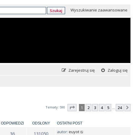
Wyszukiwanie zaawansowane
Szukaj
Zarejestruj się
Zaloguj się
Strona
1
z
24
Tematy: 590
1
2
3
4
5
24
N
…
ODPOWIEDZI
ODSŁONY
OSTATNI POST
autor:
euyot
36
131050