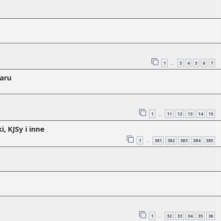
1
3
4
5
6
7
…
Baru
1
11
12
13
14
15
…
, KJSy i inne
1
381
382
383
384
385
…
1
32
33
34
35
36
…