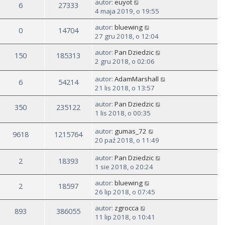
autor:
euyot
6
27333
4 maja 2019, o 19:55
autor:
bluewing
0
14704
27 gru 2018, o 12:04
autor:
Pan Dziedzic
150
185313
2 gru 2018, o 02:06
autor:
AdamMarshall
6
54214
21 lis 2018, o 13:57
autor:
Pan Dziedzic
350
235122
1 lis 2018, o 00:35
autor:
gumas_72
9618
1215764
20 paź 2018, o 11:49
autor:
Pan Dziedzic
2
18393
1 sie 2018, o 20:24
autor:
bluewing
2
18597
26 lip 2018, o 07:45
autor:
zgrocca
893
386055
11 lip 2018, o 10:41