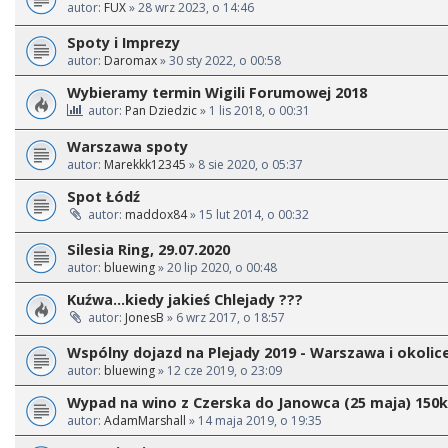
autor:
FUX
» 28 wrz 2023, o 14:46
Spoty i Imprezy
autor:
Daromax
» 30 sty 2022, o 00:58
Wybieramy termin Wigili Forumowej 2018
autor:
Pan Dziedzic
» 1 lis 2018, o 00:31
Warszawa spoty
autor:
Marekkk12345
» 8 sie 2020, o 05:37
Spot Łódź
autor:
maddox84
» 15 lut 2014, o 00:32
Silesia Ring, 29.07.2020
autor:
bluewing
» 20 lip 2020, o 00:48
Kuźwa...kiedy jakieś Chlejady ???
autor:
JonesB
» 6 wrz 2017, o 18:57
Wspólny dojazd na Plejady 2019 - Warszawa i okolic
autor:
bluewing
» 12 cze 2019, o 23:09
Wypad na wino z Czerska do Janowca (25 maja) 150
autor:
AdamMarshall
» 14 maja 2019, o 19:35