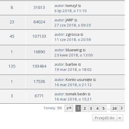
autor:
tomzyl
8
31613
6 lip 2018, o 11:10
autor:
JARP
23
64024
27 cze 2018, o 09:20
autor:
zgrocca
45
107133
11 cze 2018, o 20:59
autor:
bluewing
1
16890
23 kwie 2018, o 13:00
autor:
barbie
135
193484
19 mar 2018, o 18:02
autor:
Konto usunięte
1
17538
16 mar 2018, o 21:12
autor:
tomek bedn
3
6771
16 mar 2018, o 15:21
Strona
1
z
24
Tematy: 590
1
2
3
4
5
24
N
…
Przejdź do