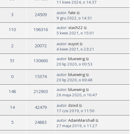
11 kwie 2024, o 14:37
autor:
fate
3
24509
9 gru 2022, o 14:31
autor:
stach22
110
196316
5 kwie 2021, o 15:01
autor:
euyot
2
20072
4 kwie 2021, o 23:21
autor:
bluewing
51
130660
20 lip 2020, o 00:53
autor:
bluewing
0
15374
20 lip 2020, o 00:48
autor:
bluewing
148
212903
26 maja 2020, o 16:47
autor:
dzixd
14
42479
17 cze 2019, o 11:50
autor:
AdamMarshall
5
24883
27 maja 2019, o 11:27