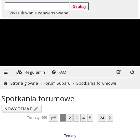
Szukaj
Wyszukiwanie zaawansowane
Regulamin
FAQ
Strona główna
Forum Subaru
Spotkania forumowe
Spotkania forumowe
NOWY TEMAT
Strona
1
z
24
Tematy: 590
1
2
3
4
5
24
Następna
…
Tematy