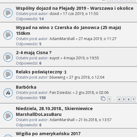
Wspólny dojazd na Plejady 2019 - Warszawa i okolice
Ostatni post autor:
dzixd
«
17 cze 2019, o 11:50
Odpowiedzi:
14
Wypad na wino z Czerska do Janowca (25 maja)
150km
Ostatni post autor:
AdamMarshall
«
27 maja 2019, o 11:27
Odpowiedzi:
5
2-4 mają Cisna ?
Ostatni post autor:
euyot
«
4 maja 2019, o 19:55
Odpowiedzi:
6
Relaks poświąteczny :)
Ostatni post autor:
bluewing
«
27 gru 2018, o 12:04
Barbórka
Ostatni post autor:
Pan Dziedzic
«
2 gru 2018, o 02:06
Odpowiedzi:
150
1
4
5
6
7
…
Niedziela, 28.10.2018., Skierniewice
MarshallDoLasuBaru
Ostatni post autor:
AdamMarshall
«
21 lis 2018, o 13:57
Odpowiedzi:
6
Wigilia po amerykańsku 2017