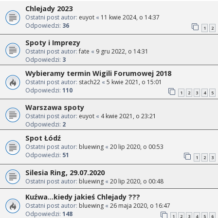
Chlejady 2023
Ostatni post autor:
euyot
«
11 kwie 2024, o 14:37
Odpowiedzi:
36
1
2
Spoty i Imprezy
Ostatni post autor:
fate
«
9 gru 2022, o 14:31
Odpowiedzi:
3
Wybieramy termin Wigili Forumowej 2018
Ostatni post autor:
stach22
«
5 kwie 2021, o 15:01
Odpowiedzi:
110
1
2
3
4
5
Warszawa spoty
Ostatni post autor:
euyot
«
4 kwie 2021, o 23:21
Odpowiedzi:
2
Spot Łódź
Ostatni post autor:
bluewing
«
20 lip 2020, o 00:53
Odpowiedzi:
51
1
2
3
Silesia Ring, 29.07.2020
Ostatni post autor:
bluewing
«
20 lip 2020, o 00:48
Kuźwa...kiedy jakieś Chlejady ???
Ostatni post autor:
bluewing
«
26 maja 2020, o 16:47
Odpowiedzi:
148
1
2
3
4
5
6