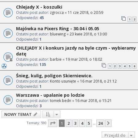
Chlejady X - koszulki
Ostatni post autor:
zgrocca
«
11 cze 2018, o 20:59
Odpowiedzi:
45
1
2
Majówka na Pixers Ring - 30.04 i 05.05
Ostatni post autor:
bluewing
«
23 kwie 2018, o 13:00
Odpowiedzi:
1
CHLEJADY X i konkurs jazdy na byle czym - wybieramy
datę
Ostatni post autor:
barbie
«
19 mar 2018, o 18:02
Odpowiedzi:
135
1
2
3
4
5
6
Śnieg, kulig, poligon Skierniewice.
Ostatni post autor:
Konto usunięte
«
16 mar 2018, o 21:12
Odpowiedzi:
1
Warszawa - upalanie po lodzie
Ostatni post autor:
tomek bedn
«
16 mar 2018, o 15:21
Odpowiedzi:
3
NOWY TEMAT
Strona
1
z
24
Tematy: 590
1
2
3
4
5
24
Następna
…
Przejdź do