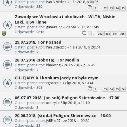
Ostatni post autor:
Pan Dziedzic
«
1 lis 2018, o 00:35
Odpowiedzi:
350
1
12
13
14
15
…
Zawody we Wrocławiu i okolicach - WLTA, Niskie
Łąki, KJSy i inne
Ostatni post autor:
gumas_72
«
20 paź 2018, o 11:49
Odpowiedzi:
9618
1
382
383
384
385
…
29.07.2018, Tor Poznań
Ostatni post autor:
Pan Dziedzic
«
1 sie 2018, o 20:24
Odpowiedzi:
2
28.07.2018 (sobota), Tor Modlin
Ostatni post autor:
bluewing
«
26 lip 2018, o 07:45
Odpowiedzi:
2
CHLEJADY X i konkurs jazdy na byle czym
Ostatni post autor:
zgrocca
«
11 lip 2018, o 10:41
Odpowiedzi:
893
1
33
34
35
36
…
06-07.07.2018. (pt-sob) Poligon Skierniewice - 17:00
Ostatni post autor:
tomzyl
«
6 lip 2018, o 11:10
Odpowiedzi:
8
20.06.2018. (środa) Poligon Skierniewice - 18:00
Ostatni post autor:
JARP
«
27 cze 2018, o 09:20
Odpowiedzi:
23