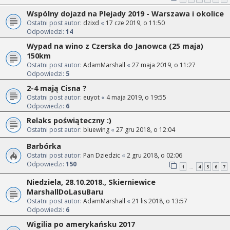
Wspólny dojazd na Plejady 2019 - Warszawa i okolice
Ostatni post autor:
dzixd
«
17 cze 2019, o 11:50
Odpowiedzi:
14
Wypad na wino z Czerska do Janowca (25 maja)
150km
Ostatni post autor:
AdamMarshall
«
27 maja 2019, o 11:27
Odpowiedzi:
5
2-4 mają Cisna ?
Ostatni post autor:
euyot
«
4 maja 2019, o 19:55
Odpowiedzi:
6
Relaks poświąteczny :)
Ostatni post autor:
bluewing
«
27 gru 2018, o 12:04
Barbórka
Ostatni post autor:
Pan Dziedzic
«
2 gru 2018, o 02:06
Odpowiedzi:
150
1
4
5
6
7
…
Niedziela, 28.10.2018., Skierniewice
MarshallDoLasuBaru
Ostatni post autor:
AdamMarshall
«
21 lis 2018, o 13:57
Odpowiedzi:
6
Wigilia po amerykańsku 2017