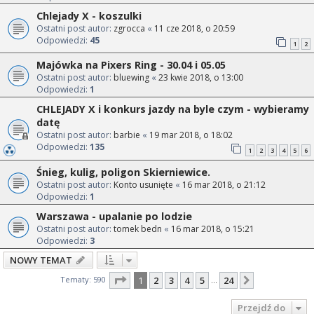
Chlejady X - koszulki
Ostatni post autor:
zgrocca
«
11 cze 2018, o 20:59
Odpowiedzi:
45
1
2
Majówka na Pixers Ring - 30.04 i 05.05
Ostatni post autor:
bluewing
«
23 kwie 2018, o 13:00
Odpowiedzi:
1
CHLEJADY X i konkurs jazdy na byle czym - wybieramy
datę
Ostatni post autor:
barbie
«
19 mar 2018, o 18:02
Odpowiedzi:
135
1
2
3
4
5
6
Śnieg, kulig, poligon Skierniewice.
Ostatni post autor:
Konto usunięte
«
16 mar 2018, o 21:12
Odpowiedzi:
1
Warszawa - upalanie po lodzie
Ostatni post autor:
tomek bedn
«
16 mar 2018, o 15:21
Odpowiedzi:
3
NOWY TEMAT
Strona
1
z
24
Tematy: 590
1
2
3
4
5
24
Następna
…
Przejdź do