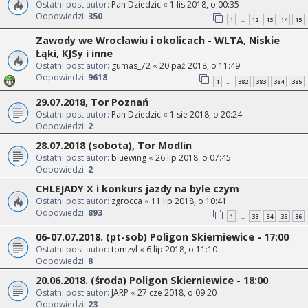
Ostatni post autor:
Pan Dziedzic
«
1 lis 2018, o 00:35
Odpowiedzi:
350
1
12
13
14
15
…
Zawody we Wrocławiu i okolicach - WLTA, Niskie
Łąki, KJSy i inne
Ostatni post autor:
gumas_72
«
20 paź 2018, o 11:49
Odpowiedzi:
9618
1
382
383
384
385
…
29.07.2018, Tor Poznań
Ostatni post autor:
Pan Dziedzic
«
1 sie 2018, o 20:24
Odpowiedzi:
2
28.07.2018 (sobota), Tor Modlin
Ostatni post autor:
bluewing
«
26 lip 2018, o 07:45
Odpowiedzi:
2
CHLEJADY X i konkurs jazdy na byle czym
Ostatni post autor:
zgrocca
«
11 lip 2018, o 10:41
Odpowiedzi:
893
1
33
34
35
36
…
06-07.07.2018. (pt-sob) Poligon Skierniewice - 17:00
Ostatni post autor:
tomzyl
«
6 lip 2018, o 11:10
Odpowiedzi:
8
20.06.2018. (środa) Poligon Skierniewice - 18:00
Ostatni post autor:
JARP
«
27 cze 2018, o 09:20
Odpowiedzi:
23