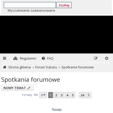
Szukaj
Wyszukiwanie zaawansowane
Regulamin
FAQ
Strona główna
Forum Subaru
Spotkania forumowe
Spotkania forumowe
NOWY TEMAT
Strona
1
z
24
Tematy: 590
1
2
3
4
5
24
Następna
…
Tematy