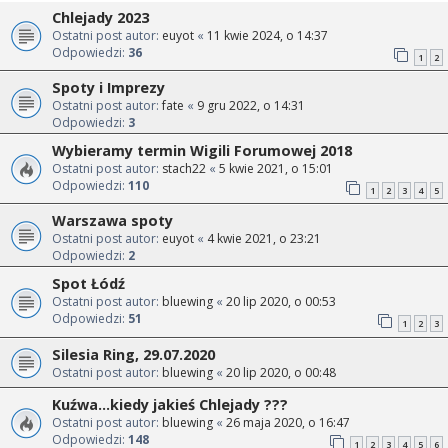
Chlejady 2023
Ostatni post autor:
euyot
«
11 kwie 2024, o 14:37
Odpowiedzi:
36
1
2
Spoty i Imprezy
Ostatni post autor:
fate
«
9 gru 2022, o 14:31
Odpowiedzi:
3
Wybieramy termin Wigili Forumowej 2018
Ostatni post autor:
stach22
«
5 kwie 2021, o 15:01
Odpowiedzi:
110
1
2
3
4
5
Warszawa spoty
Ostatni post autor:
euyot
«
4 kwie 2021, o 23:21
Odpowiedzi:
2
Spot Łódź
Ostatni post autor:
bluewing
«
20 lip 2020, o 00:53
Odpowiedzi:
51
1
2
3
Silesia Ring, 29.07.2020
Ostatni post autor:
bluewing
«
20 lip 2020, o 00:48
Kuźwa...kiedy jakieś Chlejady ???
Ostatni post autor:
bluewing
«
26 maja 2020, o 16:47
Odpowiedzi:
148
1
2
3
4
5
6