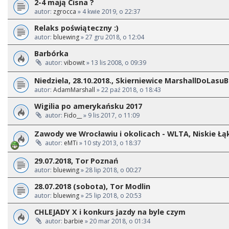
2-4 mają Cisna ?
autor:
zgrocca
» 4 kwie 2019, o 22:37
Relaks poświąteczny :)
autor:
bluewing
» 27 gru 2018, o 12:04
Barbórka
autor:
vibowit
» 13 lis 2008, o 09:39
Niedziela, 28.10.2018., Skierniewice MarshallDoLasu
autor:
AdamMarshall
» 22 paź 2018, o 18:43
Wigilia po amerykańsku 2017
autor:
Fido__
» 9 lis 2017, o 11:09
Zawody we Wrocławiu i okolicach - WLTA, Niskie Łąki
autor:
eMTi
» 10 sty 2013, o 18:37
29.07.2018, Tor Poznań
autor:
bluewing
» 28 lip 2018, o 00:27
28.07.2018 (sobota), Tor Modlin
autor:
bluewing
» 25 lip 2018, o 20:53
CHLEJADY X i konkurs jazdy na byle czym
autor:
barbie
» 20 mar 2018, o 01:34