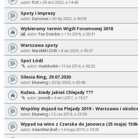
autor:
FUX
» 28 wrz 2023, o 14:46
Spoty i Imprezy
autor:
Daromax
» 30 sty 2022, o 00:58
Wybieramy termin Wigili Forumowej 2018
autor:
Pan Dziedzic
» 1 lis 2018, o 00:31
Warszawa spoty
autor:
Marekkk12345
» 8 sie 2020, o 05:37
Spot Łódź
autor:
maddox84
» 15 lut 2014, o 00:32
Silesia Ring, 29.07.2020
autor:
bluewing
» 20 lip 2020, o 00:48
Kuźwa...kiedy jakieś Chlejady ???
autor:
JonesB
» 6 wrz 2017, o 18:57
Wspólny dojazd na Plejady 2019 - Warszawa i okolic
autor:
bluewing
» 12 cze 2019, o 23:09
Wypad na wino z Czerska do Janowca (25 maja) 150
autor:
AdamMarshall
» 14 maja 2019, o 19:35