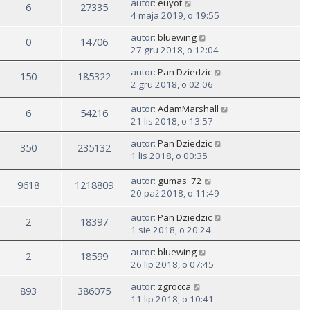
autor:
euyot
6
27335
4 maja 2019, o 19:55
autor:
bluewing
0
14706
27 gru 2018, o 12:04
autor:
Pan Dziedzic
150
185322
2 gru 2018, o 02:06
autor:
AdamMarshall
6
54216
21 lis 2018, o 13:57
autor:
Pan Dziedzic
350
235132
1 lis 2018, o 00:35
autor:
gumas_72
9618
1218809
20 paź 2018, o 11:49
autor:
Pan Dziedzic
2
18397
1 sie 2018, o 20:24
autor:
bluewing
2
18599
26 lip 2018, o 07:45
autor:
zgrocca
893
386075
11 lip 2018, o 10:41