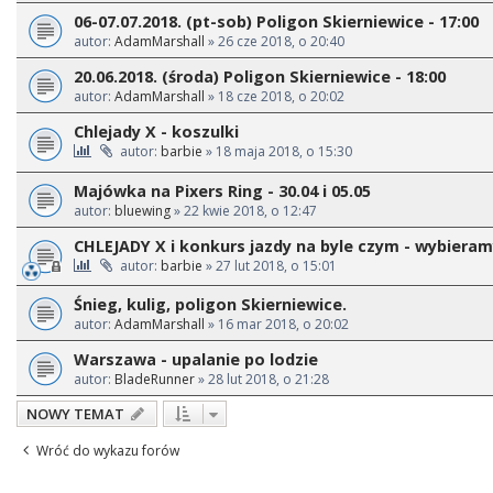
06-07.07.2018. (pt-sob) Poligon Skierniewice - 17:00
autor:
AdamMarshall
» 26 cze 2018, o 20:40
20.06.2018. (środa) Poligon Skierniewice - 18:00
autor:
AdamMarshall
» 18 cze 2018, o 20:02
Chlejady X - koszulki
autor:
barbie
» 18 maja 2018, o 15:30
Majówka na Pixers Ring - 30.04 i 05.05
autor:
bluewing
» 22 kwie 2018, o 12:47
CHLEJADY X i konkurs jazdy na byle czym - wybiera
autor:
barbie
» 27 lut 2018, o 15:01
Śnieg, kulig, poligon Skierniewice.
autor:
AdamMarshall
» 16 mar 2018, o 20:02
Warszawa - upalanie po lodzie
autor:
BladeRunner
» 28 lut 2018, o 21:28
NOWY TEMAT
Wróć do wykazu forów