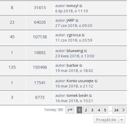
autor:
tomzyl
8
31615
6 lip 2018, o 11:10
autor:
JARP
23
64026
27 cze 2018, o 09:20
autor:
zgrocca
45
107138
11 cze 2018, o 20:59
autor:
bluewing
1
16892
23 kwie 2018, o 13:00
autor:
barbie
135
193496
19 mar 2018, o 18:02
autor:
Konto usunięte
1
17541
16 mar 2018, o 21:12
autor:
tomek bedn
3
6773
16 mar 2018, o 15:21
Strona
1
z
24
Tematy: 590
1
2
3
4
5
24
N
…
Przejdź do