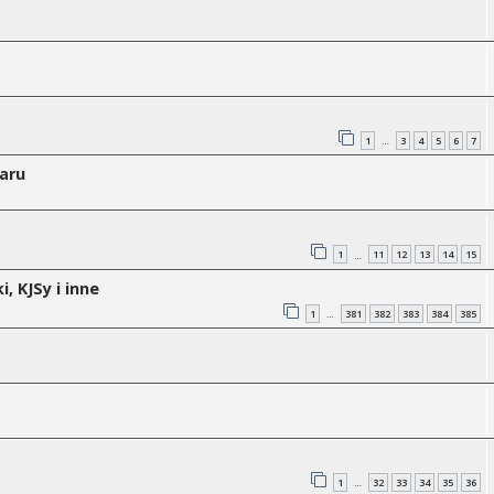
1
3
4
5
6
7
…
Baru
1
11
12
13
14
15
…
, KJSy i inne
1
381
382
383
384
385
…
1
32
33
34
35
36
…