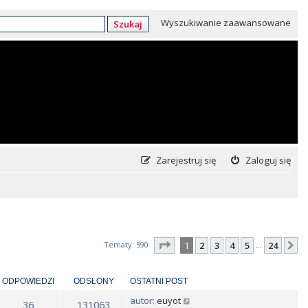
Wyszukiwanie zaawansowane
Szukaj
Zarejestruj się
Zaloguj się
Strona
1
z
24
Tematy: 590
1
2
3
4
5
24
N
…
ODPOWIEDZI
ODSŁONY
OSTATNI POST
autor:
euyot
36
131063