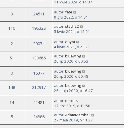
11 kwie 2024, o 14:37
autor:
fate
3
24511
9 gru 2022, o 14:31
autor:
stach22
110
196328
5 kwie 2021, o 15:01
autor:
euyot
2
20074
4 kwie 2021, o 23:21
autor:
bluewing
51
130666
20 lip 2020, o 00:53
autor:
bluewing
0
15377
20 lip 2020, o 00:48
autor:
bluewing
148
212917
26 maja 2020, o 16:47
autor:
dzixd
14
42481
17 cze 2019, o 11:50
autor:
AdamMarshall
5
24886
27 maja 2019, o 11:27