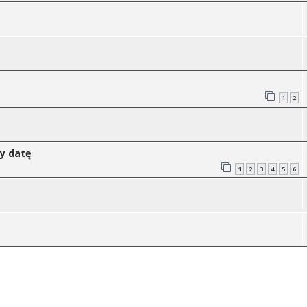
1
2
my datę
1
2
3
4
5
6