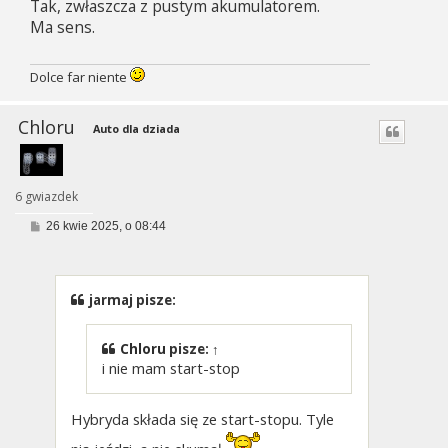
Tak, zwłaszcza z pustym akumulatorem.
t
Ma sens.
Dolce far niente
Chloru
Auto dla dziada
6 gwiazdek
P
26 kwie 2025, o 08:44
o
s
t
jarmaj pisze:
Chloru
pisze:
↑
i nie mam start-stop
Hybryda składa się ze start-stopu. Tyle