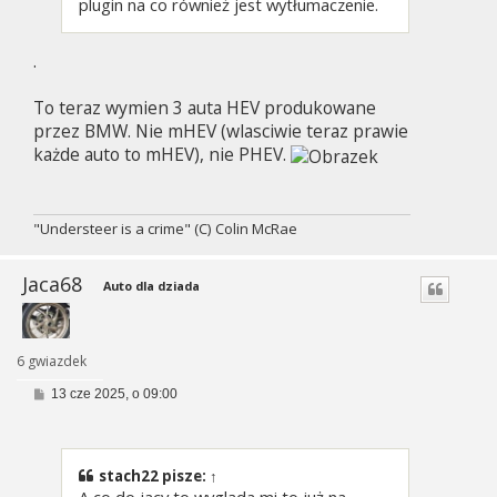
plugin na co również jest wytłumaczenie.
.
To teraz wymien 3 auta HEV produkowane
przez BMW. Nie mHEV (wlasciwie teraz prawie
każde auto to mHEV), nie PHEV.
"Understeer is a crime" (C) Colin McRae
Jaca68
Auto dla dziada
6 gwiazdek
P
13 cze 2025, o 09:00
o
s
t
stach22
pisze:
↑
A co do jacy to wygląda mi to już na