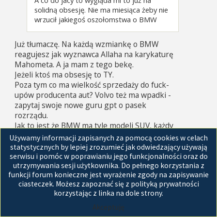
solidną obsesję. Nie ma miesiąca żeby nie
wrzucił jakiegoś oszołomstwa o BMW
Już tłumaczę. Na każdą wzmiankę o BMW
reagujesz jak wyznawca Allaha na karykaturę
Mahometa. A ja mam z tego bekę.
Jeżeli ktoś ma obsesję to TY.
Poza tym co ma wielkość sprzedaży do fuck-
upów producenta aut? Volvo też ma wpadki -
zapytaj swoje nowe guru gpt o pasek
rozrządu.
Jak to jest że BMW ma tyle modeli SUV, każdy
w kilku odmianach - Volvo ma 2 modele i oba w
Używamy informacji zapisanych za pomocą cookies w celach
statystycznych by lepiej zrozumieć jak odwiedzający używają
pierwszej dziesiątce.
serwisu i pomóc w poprawianiu jego funkcjonalności oraz do
https://www.samar.pl/rynek-w-liczbach/r ...
utrzymywania sesji użytkownika. Do pełnego korzystania z
-2025-2025
funkcji forum konieczne jest wyrażenie zgody na zapisywanie
ciasteczek. Możesz zapoznać się z polityką prywatności
ZAŁĄCZNIKI
korzystając z linka na dole strony.
Akceptuję