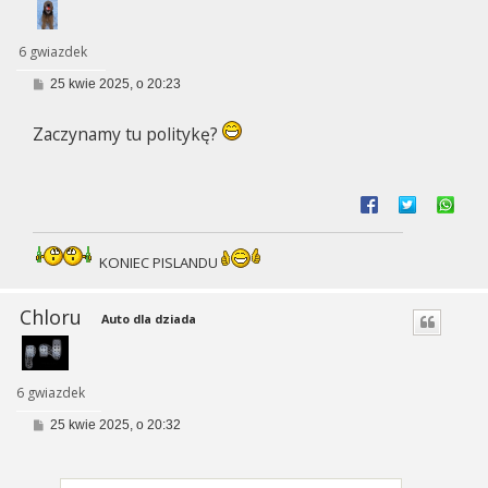
6 gwiazdek
P
25 kwie 2025, o 20:23
o
s
t
Zaczynamy tu politykę?
KONIEC PISLANDU
Chloru
Auto dla dziada
6 gwiazdek
P
25 kwie 2025, o 20:32
o
s
t