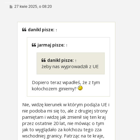
P
27 kwie 2025, o 08:20
o
s
t
danikl
pisze:
↑
jarmaj
pisze:
↑
danikl
pisze:
↑
żeby nas wyprowadzili z UE
Dopiero teraz wpadłeś, że z tym
kołochozem giniemy?
Nie, widzę kierunek w którym podąża UE i
nie podoba mi się to, ale z drugiej strony
pamiętam i widzę jak zmienił się ten kraj
przez ostatnie 20 lat, nie mówiąc o tym
jak to wyglądało za kołchozu tego zza
wschodniej granicy. Patrząc na te kraje,