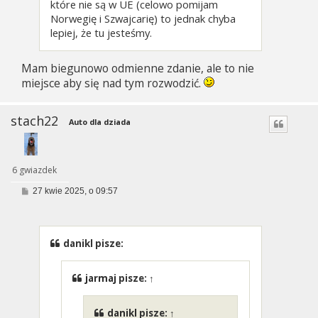
które nie są w UE (celowo pomijam
Norwegię i Szwajcarię) to jednak chyba
lepiej, że tu jesteśmy.
Mam biegunowo odmienne zdanie, ale to nie
miejsce aby się nad tym rozwodzić.
stach22
Auto dla dziada
6 gwiazdek
P
27 kwie 2025, o 09:57
o
s
t
danikl pisze:
jarmaj
pisze:
↑
danikl
pisze:
↑