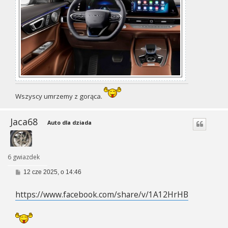
Wszyscy umrzemy z gorąca.
Jaca68
Auto dla dziada
6 gwiazdek
P
12 cze 2025, o 14:46
o
s
https://www.facebook.com/share/v/1A12HrHByR/
t