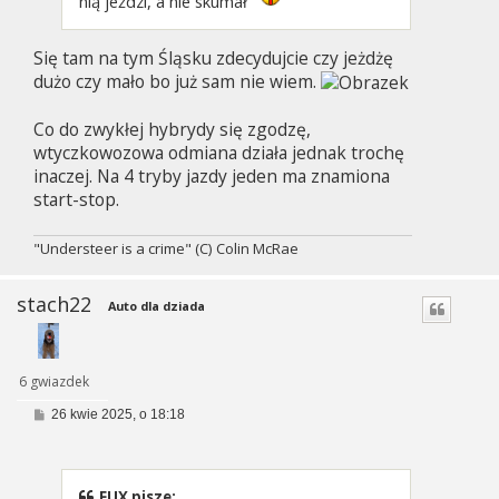
nią jeździ, a nie skumał
Się tam na tym Śląsku zdecydujcie czy jeżdżę
dużo czy mało bo już sam nie wiem.
Co do zwykłej hybrydy się zgodzę,
wtyczkowozowa odmiana działa jednak trochę
inaczej. Na 4 tryby jazdy jeden ma znamiona
start-stop.
"Understeer is a crime" (C) Colin McRae
stach22
Auto dla dziada
6 gwiazdek
P
26 kwie 2025, o 18:18
o
s
t
FUX pisze: