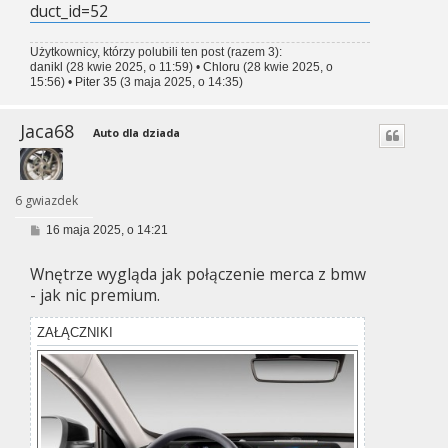
duct_id=52
Użytkownicy, którzy polubili ten post (razem 3):
danikl
(28 kwie 2025, o 11:59) •
Chloru
(28 kwie 2025, o
15:56) •
Piter 35
(3 maja 2025, o 14:35)
Jaca68
Auto dla dziada
6 gwiazdek
P
16 maja 2025, o 14:21
o
s
Wnętrze wygląda jak połączenie merca z bmw
t
- jak nic premium.
ZAŁĄCZNIKI