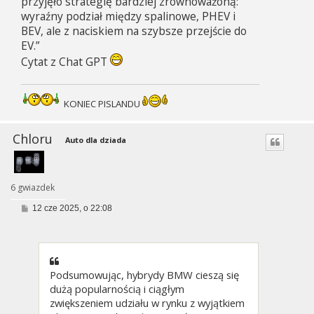
przyjęło strategię bardziej zrównoważoną:
wyraźny podział między spalinowe, PHEV i
BEV, ale z naciskiem na szybsze przejście do
EV.”
Cytat z Chat GPT
KONIEC PISLANDU
Chloru
Auto dla dziada
6 gwiazdek
P
12 cze 2025, o 22:08
o
s
t
Podsumowując, hybrydy BMW cieszą się
dużą popularnością i ciągłym
zwiększeniem udziału w rynku z wyjątkiem