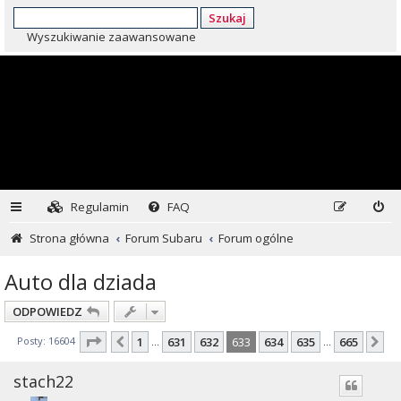
Szukaj
Wyszukiwanie zaawansowane
Regulamin
FAQ
Strona główna
Forum Subaru
Forum ogólne
Auto dla dziada
ODPOWIEDZ
Strona
633
z
665
Posty: 16604
1
631
632
633
634
635
665
Poprzednia
Na
…
…
stach22