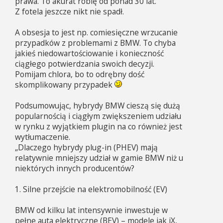
prawa. To akurat robię od ponad 30 lat.
Z fotela jeszcze nikt nie spadł.
A obsesja to jest np. comiesięczne wrzucanie
przypadków z problemami z BMW. To chyba
jakieś niedowartościowanie i konieczność
ciągłego potwierdzania swoich decyzji.
Pomijam chlora, bo to odrębny dość
skomplikowany przypadek
Podsumowując, hybrydy BMW cieszą się dużą
popularnością i ciągłym zwiększeniem udziału
w rynku z wyjątkiem plugin na co również jest
wytłumaczenie.
„Dlaczego hybrydy plug-in (PHEV) mają
relatywnie mniejszy udział w gamie BMW niż u
niektórych innych producentów?
1. Silne przejście na elektromobilność (EV)
BMW od kilku lat intensywnie inwestuje w
pełne auta elektryczne (BEV) – modele jak iX,