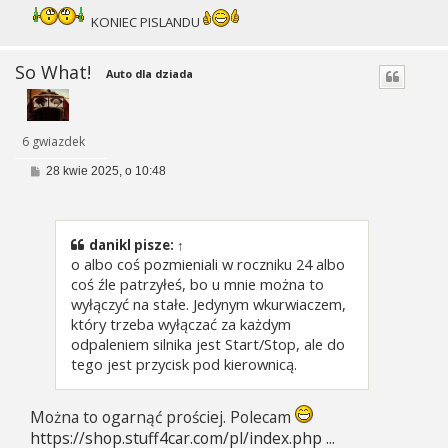
KONIEC PISLANDU
So What!
Auto dla dziada
6 gwiazdek
P
28 kwie 2025, o 10:48
o
s
t
danikl
pisze:
↑
o albo coś pozmieniali w roczniku 24 albo
coś źle patrzyłeś, bo u mnie można to
wyłączyć na stałe. Jedynym wkurwiaczem,
który trzeba wyłączać za każdym
odpaleniem silnika jest Start/Stop, ale do
tego jest przycisk pod kierownicą.
Można to ogarnąć prościej. Polecam
https://shop.stuff4car.com/pl/index.php ...