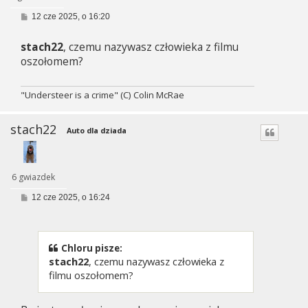
P
12 cze 2025, o 16:20
o
s
stach22
, czemu nazywasz człowieka z filmu
t
oszołomem?
"Understeer is a crime" (C) Colin McRae
stach22
Auto dla dziada
6 gwiazdek
P
12 cze 2025, o 16:24
o
s
t
Chloru pisze:
stach22
, czemu nazywasz człowieka z
filmu oszołomem?