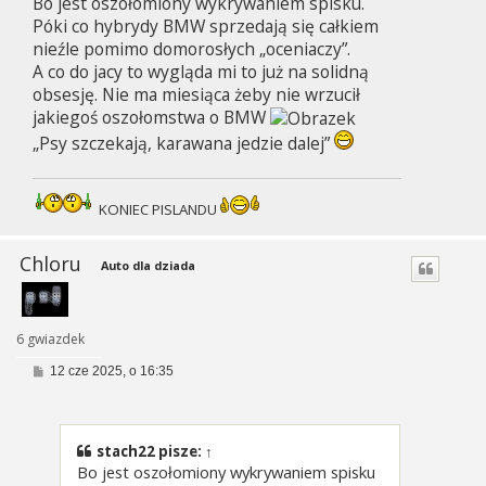
Bo jest oszołomiony wykrywaniem spisku.
Póki co hybrydy BMW sprzedają się całkiem
nieźle pomimo domorosłych „oceniaczy”.
A co do jacy to wygląda mi to już na solidną
obsesję. Nie ma miesiąca żeby nie wrzucił
jakiegoś oszołomstwa o BMW
„Psy szczekają, karawana jedzie dalej”
KONIEC PISLANDU
Chloru
Auto dla dziada
6 gwiazdek
P
12 cze 2025, o 16:35
o
s
t
stach22
pisze:
↑
Bo jest oszołomiony wykrywaniem spisku