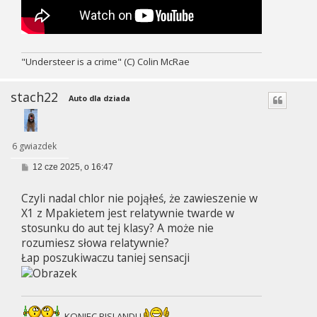
"Understeer is a crime" (C) Colin McRae
stach22
Auto dla dziada
6 gwiazdek
P
12 cze 2025, o 16:47
o
s
Czyli nadal chlor nie pojąłeś, że zawieszenie w
t
X1 z Mpakietem jest relatywnie twarde w
stosunku do aut tej klasy? A może nie
rozumiesz słowa relatywnie?
Łap poszukiwaczu taniej sensacji
KONIEC PISLANDU