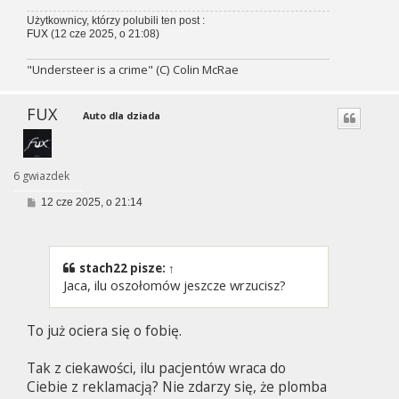
Użytkownicy, którzy polubili ten post :
FUX
(12 cze 2025, o 21:08)
"Understeer is a crime" (C) Colin McRae
FUX
Auto dla dziada
6 gwiazdek
P
12 cze 2025, o 21:14
o
s
t
stach22
pisze:
↑
Jaca, ilu oszołomów jeszcze wrzucisz?
To już ociera się o fobię.
Tak z ciekawości, ilu pacjentów wraca do
Ciebie z reklamacją? Nie zdarzy się, że plomba