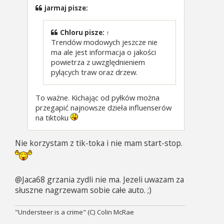
jarmaj pisze:
Chloru
pisze:
↑
Trendów modowych jeszcze nie
ma ale jest informacja o jakości
powietrza z uwzględnieniem
pylących traw oraz drzew.
To ważne. Kichając od pyłków można
przegapić najnowsze dzieła influenserów
na tiktoku
Nie korzystam z tik-toka i nie mam start-stop.
@Jaca68 grzania zydli nie ma. Jezeli uwazam za
słuszne nagrzewam sobie całe auto. ;)
"Understeer is a crime" (C) Colin McRae