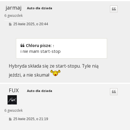
jarmaj
Auto dla dziada
6 gwiazdek
P
25 kwie 2025, o 20:44
o
s
t
Chloru
pisze:
↑
i nie mam start-stop
Hybryda składa się ze start-stopu. Tyle nią
jeździ, a nie skumał
FUX
Auto dla dziada
6 gwiazdek
P
25 kwie 2025, o 21:19
o
s