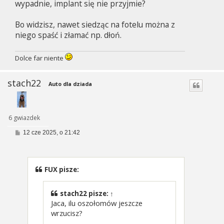
wypadnie, implant się nie przyjmie?
Bo widzisz, nawet siedząc na fotelu można z
niego spaść i złamać np. dłoń.
Dolce far niente
stach22
Auto dla dziada
6 gwiazdek
P
12 cze 2025, o 21:42
o
s
t
FUX pisze:
stach22
pisze:
↑
Jaca, ilu oszołomów jeszcze
wrzucisz?