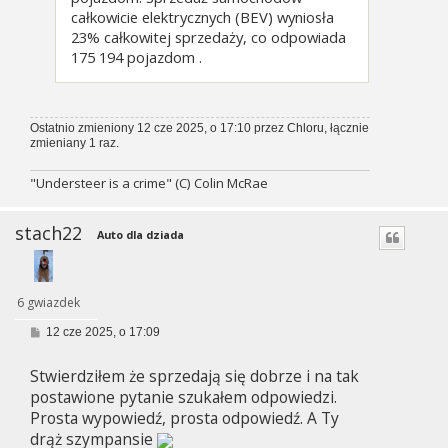
całkowicie elektrycznych (BEV) wyniosła
23% całkowitej sprzedaży, co odpowiada
175 194 pojazdom .
Ostatnio zmieniony 12 cze 2025, o 17:10 przez
Chloru
, łącznie
zmieniany 1 raz.
"Understeer is a crime" (C) Colin McRae
stach22
Auto dla dziada
6 gwiazdek
P
12 cze 2025, o 17:09
o
s
Stwierdziłem że sprzedają się dobrze i na tak
t
postawione pytanie szukałem odpowiedzi.
Prosta wypowiedź, prosta odpowiedź. A Ty
drąż szympansie