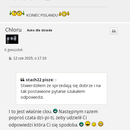
KONIEC PISLANDU
Chloru
Auto dla dziada
6 gwiazdek
P
12 cze 2025, o 17:10
o
s
t
stach22
pisze:
↑
Stwierdziłem że sprzedają się dobrze i na
tak postawione pytanie szukałem
odpowiedzi.
I to jest właśnie clou.
Następnym razem
poproś czata dzi-pi-ti, żeby udzielił Ci
odpowiedzi która Ci się spodoba.