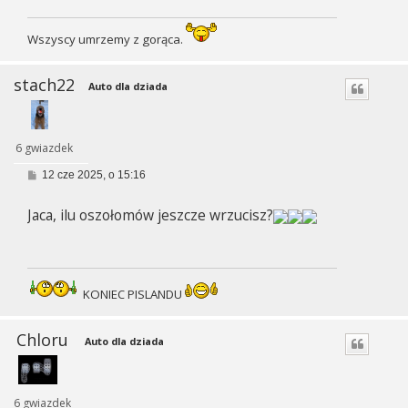
Wszyscy umrzemy z gorąca.
stach22
Auto dla dziada
6 gwiazdek
P
12 cze 2025, o 15:16
o
s
Jaca, ilu oszołomów jeszcze wrzucisz?
t
KONIEC PISLANDU
Chloru
Auto dla dziada
6 gwiazdek