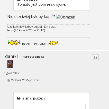
To auto jest dobrze skrojone.
Nie uczciwiej byłoby kupić?
Użytkownicy, którzy polubili ten post :
leon
(26 kwie 2025, o 21:17)
KONIEC PISLANDU
danikl
Auto dla dziada
6 gwiazdek
P
27 kwie 2025, o 00:46
o
s
t
jarmaj
pisze:
↑