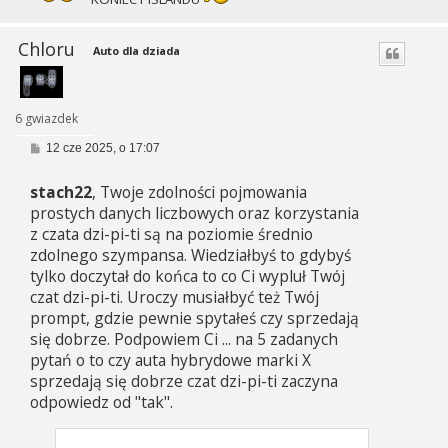
Chloru
Auto dla dziada
6 gwiazdek
P
12 cze 2025, o 17:07
o
s
stach22
, Twoje zdolności pojmowania
t
prostych danych liczbowych oraz korzystania
z czata dzi-pi-ti są na poziomie średnio
zdolnego szympansa. Wiedziałbyś to gdybyś
tylko doczytał do końca to co Ci wypluł Twój
czat dzi-pi-ti. Uroczy musiałbyć też Twój
prompt, gdzie pewnie spytałeś czy sprzedają
się dobrze. Podpowiem Ci ... na 5 zadanych
pytań o to czy auta hybrydowe marki X
sprzedają się dobrze czat dzi-pi-ti zaczyna
odpowiedz od "tak".