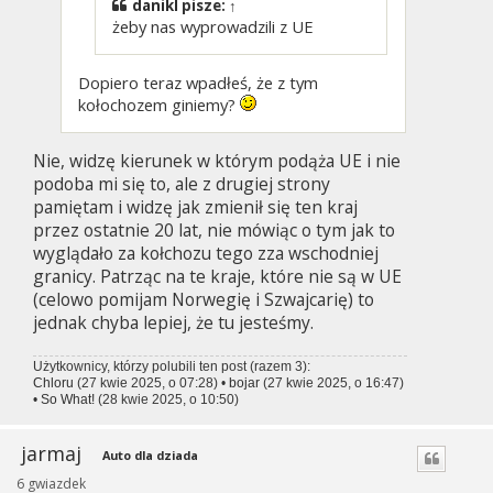
danikl
pisze:
↑
żeby nas wyprowadzili z UE
Dopiero teraz wpadłeś, że z tym
kołochozem giniemy?
Nie, widzę kierunek w którym podąża UE i nie
podoba mi się to, ale z drugiej strony
pamiętam i widzę jak zmienił się ten kraj
przez ostatnie 20 lat, nie mówiąc o tym jak to
wyglądało za kołchozu tego zza wschodniej
granicy. Patrząc na te kraje, które nie są w UE
(celowo pomijam Norwegię i Szwajcarię) to
jednak chyba lepiej, że tu jesteśmy.
Użytkownicy, którzy polubili ten post (razem 3):
Chloru
(27 kwie 2025, o 07:28) •
bojar
(27 kwie 2025, o 16:47)
•
So What!
(28 kwie 2025, o 10:50)
jarmaj
Auto dla dziada
6 gwiazdek