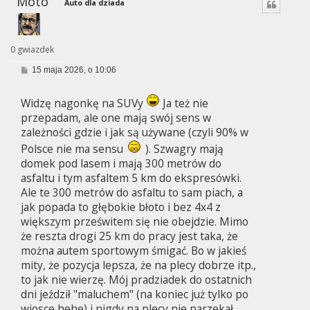
Moto
Auto dla dziada
0 gwiazdek
P
15 maja 2026, o 10:06
o
s
t
Widzę nagonkę na SUVy
Ja też nie
przepadam, ale one mają swój sens w
zależności gdzie i jak są używane (czyli 90% w
Polsce nie ma sensu
). Szwagry mają
domek pod lasem i mają 300 metrów do
asfaltu i tym asfaltem 5 km do ekspresówki.
Ale te 300 metrów do asfaltu to sam piach, a
jak popada to głębokie błoto i bez 4x4 z
większym prześwitem się nie obejdzie. Mimo
że reszta drogi 25 km do pracy jest taka, że
można autem sportowym śmigać. Bo w jakieś
mity, że pozycja lepsza, że na plecy dobrze itp.,
to jak nie wierzę. Mój pradziadek do ostatnich
dni jeździł "maluchem" (na koniec już tylko po
wiosce hehe) i nigdy na plecy nie narzekał.