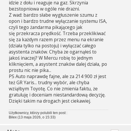
idzie z dołu i reaguje na gaz. Skrzynia
bezstopniowa w ogóle nie drażni.
Z wad: bardzo słabe wygłuszenie szumu z
opon i bardzo trudne wyłączanie systemu ISA,
czyli tego żandarma pikającego jak
się przekracza prędkość. Trzeba przeklikiwać
się za każdym razem przez menu na ekranie
(działa tylko na postoju) i wyłączać całego
asystenta znaków. Chyba że ogarnąłeś to
jakoś inaczej? W Mercu robię to jednym
kliknięciem, a asystent znaków dalej działa, po
prostu nic nie pika...
PS Auto naprawdę fajne, ale za 214 900 zł jest
też GR Yaris... trudny wybór, ale chyba
wziąłbym Toyotę. Co nie zmienia faktu, że
gratuluję i doceniam niestandardową decyzję.
Dzięki takim na drogach jest ciekawiej.
Użytkownicy, którzy polubili ten post :
Bilex
(13 maja 2026, o 15:33)