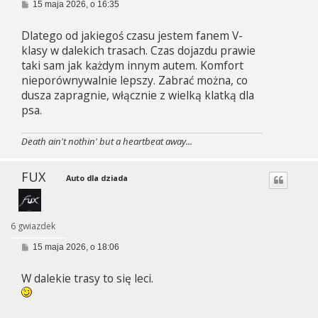
P
15 maja 2026, o 16:35
o
s
Dlatego od jakiegoś czasu jestem fanem V-
t
klasy w dalekich trasach. Czas dojazdu prawie
taki sam jak każdym innym autem. Komfort
nieporównywalnie lepszy. Zabrać można, co
dusza zapragnie, włącznie z wielką klatką dla
psa.
Death ain't nothin' but a heartbeat away...
FUX
Auto dla dziada
6 gwiazdek
P
15 maja 2026, o 18:06
o
s
W dalekie trasy to się leci.
t