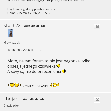
Użytkownicy, którzy polubili ten post :
Chloru
(15 maja 2026, o 10:59)
stach22
Auto dla dziada
6 gwiazdek
P
15 maja 2026, o 10:13
o
s
Moto, na tym forum to nie jest nagonka, tylko
t
obsesja jednego człowieka
A suvy są nie do przecenienia
KONIEC PISLANDU
bojar
Auto dla dziada
6 gwiazdek