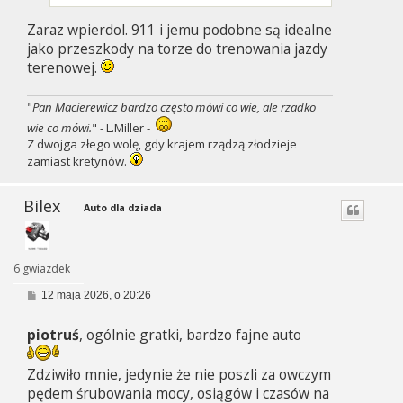
Zaraz wpierdol. 911 i jemu podobne są idealne
jako przeszkody na torze do trenowania jazdy
terenowej.
"
Pan Macierewicz bardzo często mówi co wie, ale rzadko
wie co mówi.
" - L.Miller -
Z dwojga złego wolę, gdy krajem rządzą złodzieje
zamiast kretynów.
Bilex
Auto dla dziada
6 gwiazdek
P
12 maja 2026, o 20:26
o
s
piotruś
, ogólnie gratki, bardzo fajne auto
t
Zdziwiło mnie, jedynie że nie poszli za owczym
pędem śrubowania mocy, osiągów i czasów na