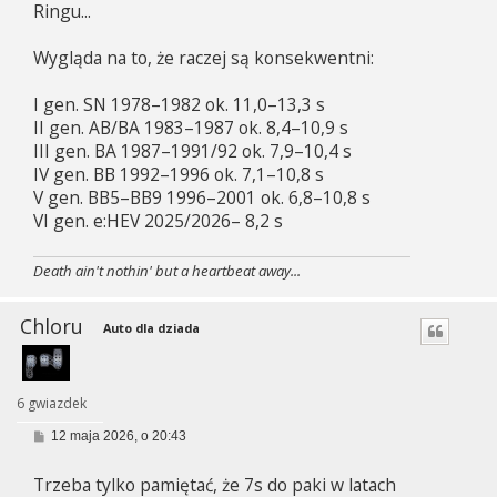
Ringu...
Wygląda na to, że raczej są konsekwentni:
I gen. SN 1978–1982 ok. 11,0–13,3 s
II gen. AB/BA 1983–1987 ok. 8,4–10,9 s
III gen. BA 1987–1991/92 ok. 7,9–10,4 s
IV gen. BB 1992–1996 ok. 7,1–10,8 s
V gen. BB5–BB9 1996–2001 ok. 6,8–10,8 s
VI gen. e:HEV 2025/2026– 8,2 s
Death ain't nothin' but a heartbeat away...
Chloru
Auto dla dziada
6 gwiazdek
P
12 maja 2026, o 20:43
o
s
Trzeba tylko pamiętać, że 7s do paki w latach
t