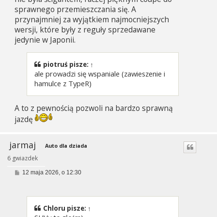
sprawnego przemieszczania się. A
przynajmniej za wyjątkiem najmocniejszych
wersji, które były z reguły sprzedawane
jedynie w Japonii.
piotruś
pisze:
↑
ale prowadzi się wspaniale (zawieszenie i
hamulce z TypeR)
A to z pewnością pozwoli na bardzo sprawną
jazdę
jarmaj
Auto dla dziada
6 gwiazdek
P
12 maja 2026, o 12:30
o
s
t
Chloru
pisze:
↑