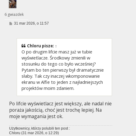
6 gwiazdek
P
31 mar 2026, o 11:57
o
s
t
Chloru
pisze:
↑
O po drugim lifcie masz już w tubie
wyświetlacze. Środkowy zmienili w
stosunku do tego co było wcześniej?
Pytam bo ten pierwszy był dramatycznie
słaby. Tak czy inaczej wkomponowanie
ekranu w Alfie to jeden z najładniejszych
projektów moim zdaniem.
Po lifcie wyświetlacz jest większy, ale nadal nie
poraża jakością, choć jest trochę lepiej. Na
moje wymagania jest ok.
Użytkownicy, którzy polubili ten post :
Chloru
(31 mar 2026, o 12:29)