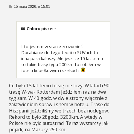
P
15 maja 2026, o 15:01
o
s
t
Chloru
pisze:
↑
I to jestem w stanie zrozumieć.
Dorabianie do tego teorii o SUVach to
inna para kaloszy. Ale jeszcze 15 lat temu
to takie trasy typu 200 km to robiłem w
fotelu kubełkowym i szelkach.
Co było 15 lat temu to się nie liczy. W latach 90
trasę W-wa- Rotterdam Jeździłem raz na dwa
tyg sam. W 40 godz. w dwie strony włącznie z
załatwieniem spraw i snem w hotelu. Trasę do
Hiszpanii jeździliśmy we trzech bez noclegów.
Rekord to było 28godz. 3200km. A wtedy w
Polsce nie było autostrad. Teraz wystarczy jak
pojadę na Mazury 250 km.