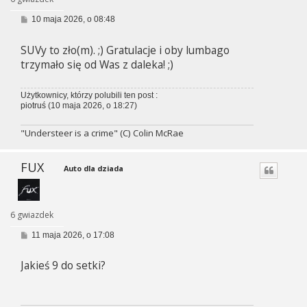
P
10 maja 2026, o 08:48
o
s
SUVy to zło(m). ;) Gratulacje i oby lumbago
t
trzymało się od Was z daleka! ;)
Użytkownicy, którzy polubili ten post :
piotruś
(10 maja 2026, o 18:27)
"Understeer is a crime" (C) Colin McRae
FUX
Auto dla dziada
6 gwiazdek
P
11 maja 2026, o 17:08
o
s
Jakieś 9 do setki?
t