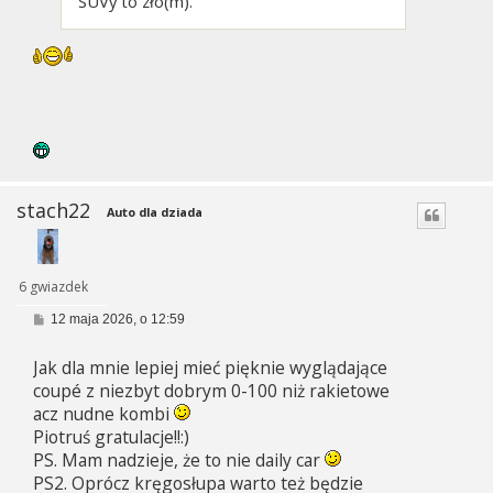
SUVy to zło(m).
stach22
Auto dla dziada
6 gwiazdek
P
12 maja 2026, o 12:59
o
s
Jak dla mnie lepiej mieć pięknie wyglądające
t
coupé z niezbyt dobrym 0-100 niż rakietowe
acz nudne kombi
Piotruś gratulacje!!:)
PS. Mam nadzieje, że to nie daily car
PS2. Oprócz kręgosłupa warto też będzie