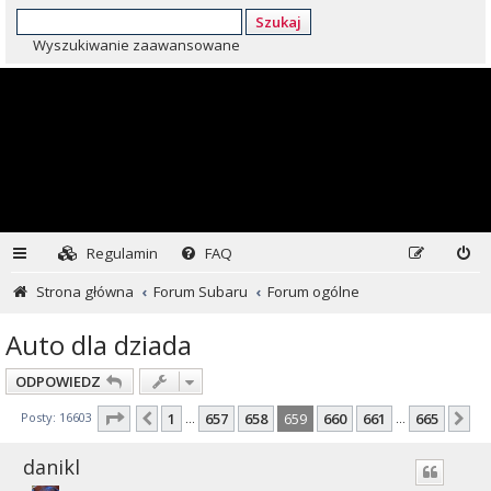
Szukaj
Wyszukiwanie zaawansowane
Regulamin
FAQ
Strona główna
Forum Subaru
Forum ogólne
Auto dla dziada
ODPOWIEDZ
Strona
659
z
665
Posty: 16603
1
657
658
659
660
661
665
Poprzednia
Na
…
…
danikl