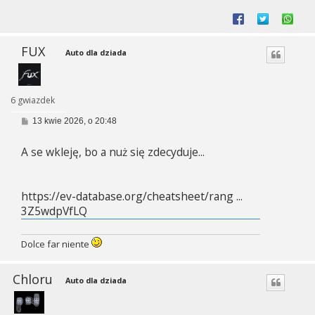
FUX
Auto dla dziada
6 gwiazdek
P
13 kwie 2026, o 20:48
o
s
A se wkleję, bo a nuż się zdecyduje...
t
https://ev-database.org/cheatsheet/rang ...
3Z5wdpVfLQ
Dolce far niente
Chloru
Auto dla dziada