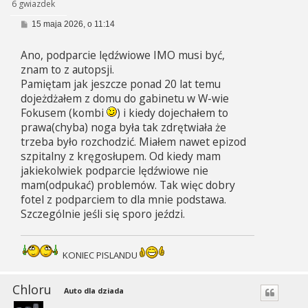
6 gwiazdek
P
15 maja 2026, o 11:14
o
s
Ano, podparcie lędźwiowe IMO musi być,
t
znam to z autopsji.
Pamiętam jak jeszcze ponad 20 lat temu
dojeżdżałem z domu do gabinetu w W-wie
Fokusem (kombi
) i kiedy dojechałem to
prawa(chyba) noga była tak zdrętwiała że
trzeba było rozchodzić. Miałem nawet epizod
szpitalny z kręgosłupem. Od kiedy mam
jakiekolwiek podparcie lędźwiowe nie
mam(odpukać) problemów. Tak więc dobry
fotel z podparciem to dla mnie podstawa.
Szczególnie jeśli się sporo jeździ.
KONIEC PISLANDU
Chloru
Auto dla dziada