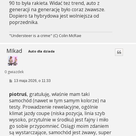
90 to była rakieta. Widać też trend, auto z
generacji na generację było coraz żwawsze.
Dopiero ta hybrydowa jest wolniejsza od
poprzednika.
"Understeer is a crime" (C) Colin McRae
MIkad
Auto dla dziada
0 gwiazdek
P
13 maja 2026, o 11:33
o
s
piotruś
, gratuluję, właśnie mam taki
t
samochód (nawet w tym samym kolorze) na
testy. Prowadzenie rewelacyjne, ogólnie
klimat jazdy coupe (niska pozycja, linia szyb
wysoko, przytulnie w środku) jest fajny i miło
go sobie przypomnieć. Osiągi moim zdaniem
są wystarczające, samochód jest żwawy, super