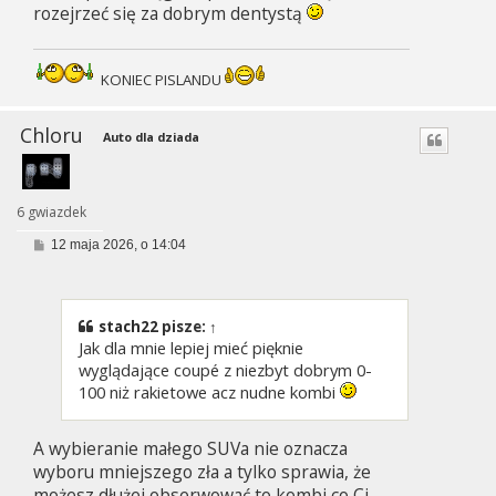
rozejrzeć się za dobrym dentystą
KONIEC PISLANDU
Chloru
Auto dla dziada
6 gwiazdek
P
12 maja 2026, o 14:04
o
s
t
stach22
pisze:
↑
Jak dla mnie lepiej mieć pięknie
wyglądające coupé z niezbyt dobrym 0-
100 niż rakietowe acz nudne kombi
A wybieranie małego SUVa nie oznacza
wyboru mniejszego zła a tylko sprawia, że
możesz dłużej obserwować to kombi co Ci