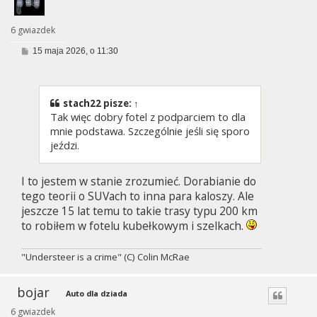
6 gwiazdek
P
15 maja 2026, o 11:30
o
s
t
stach22
pisze:
↑
Tak więc dobry fotel z podparciem to dla
mnie podstawa. Szczególnie jeśli się sporo
jeździ.
I to jestem w stanie zrozumieć. Dorabianie do
tego teorii o SUVach to inna para kaloszy. Ale
jeszcze 15 lat temu to takie trasy typu 200 km
to robiłem w fotelu kubełkowym i szelkach.
"Understeer is a crime" (C) Colin McRae
bojar
Auto dla dziada
6 gwiazdek