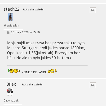
stach22
Auto dla dziada
6 gwiazdek
P
15 maja 2026, o 15:10
o
s
Moja najdłuższa trasa bez przystanku to było
t
Milazzo-Stuttgart, czyli jakieś ponad 1800km,
Opel kadett 1,3S(jakoś tak). Przeżyłem bez
bólu. No ale to było jakieś 30 lat temu.
KONIEC PISLANDU
Bilex
Auto dla dziada
6 gwiazdek