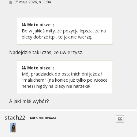
P
15 maja 2026, o 11:04
o
s
t
Moto
pisze:
↑
Bo w jakieś mity, że pozycja lepsza, że na
plecy dobrze itp., to jak nie wierzę.
Nadejdzie taki czas, że uwierzysz.
Moto
pisze:
↑
Mój pradziadek do ostatnich dni jeździł
"maluchem" (na koniec już tylko po wiosce
hehe) i nigdy na plecy nie narzekał.
A jaki miał wybór?
stach22
Auto dla dziada