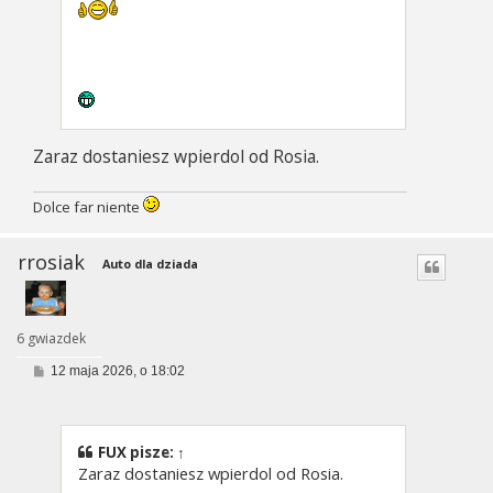
Zaraz dostaniesz wpierdol od Rosia.
Dolce far niente
rrosiak
Auto dla dziada
6 gwiazdek
P
12 maja 2026, o 18:02
o
s
t
FUX
pisze:
↑
Zaraz dostaniesz wpierdol od Rosia.