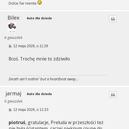
Dolce far niente
Bilex
Auto dla dziada
6 gwiazdek
P
12 maja 2026, o 11:29
o
s
8coś. Trochę mnie to zdziwiło
t
Death ain't nothin' but a heartbeat away...
jarmaj
Auto dla dziada
6 gwiazdek
P
12 maja 2026, o 12:23
o
s
piotruś
, gratulacje, Preluda w przeszłości też
t
nie była ścigantem, raczej pięknym coupe do