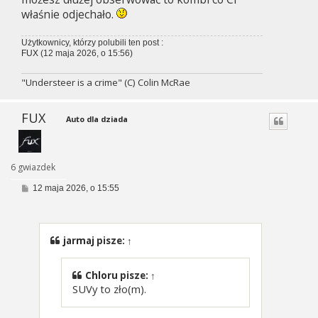
właśnie odjechało.
Użytkownicy, którzy polubili ten post :
FUX
(12 maja 2026, o 15:56)
"Understeer is a crime" (C) Colin McRae
FUX
Auto dla dziada
6 gwiazdek
P
12 maja 2026, o 15:55
o
s
t
jarmaj
pisze:
↑
Chloru
pisze:
↑
SUVy to zło(m).