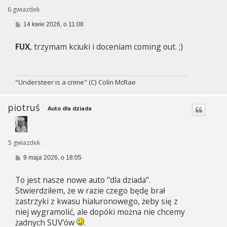
6 gwiazdek
P
14 kwie 2026, o 11:08
o
s
FUX
, trzymam kciuki i doceniam coming out. ;)
t
"Understeer is a crime" (C) Colin McRae
piotruś
Auto dla dziada
5 gwiazdek
P
9 maja 2026, o 18:05
o
s
To jest nasze nowe auto "dla dziada".
t
Stwierdziłem, że w razie czego będę brał
zastrzyki z kwasu hialuronowego, żeby się z
niej wygramolić, ale dopóki można nie chcemy
żadnych SUV'ów
.