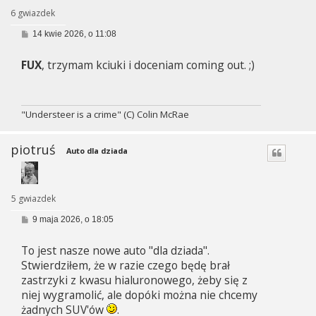
6 gwiazdek
P
14 kwie 2026, o 11:08
o
s
FUX
, trzymam kciuki i doceniam coming out. ;)
t
"Understeer is a crime" (C) Colin McRae
piotruś
Auto dla dziada
5 gwiazdek
P
9 maja 2026, o 18:05
o
s
To jest nasze nowe auto "dla dziada".
t
Stwierdziłem, że w razie czego będę brał
zastrzyki z kwasu hialuronowego, żeby się z
niej wygramolić, ale dopóki można nie chcemy
żadnych SUV'ów
.