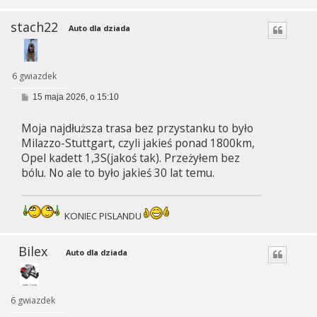
stach22
Auto dla dziada
6 gwiazdek
P
15 maja 2026, o 15:10
o
s
Moja najdłuższa trasa bez przystanku to było
t
Milazzo-Stuttgart, czyli jakieś ponad 1800km,
Opel kadett 1,3S(jakoś tak). Przeżyłem bez
bólu. No ale to było jakieś 30 lat temu.
KONIEC PISLANDU
Bilex
Auto dla dziada
6 gwiazdek