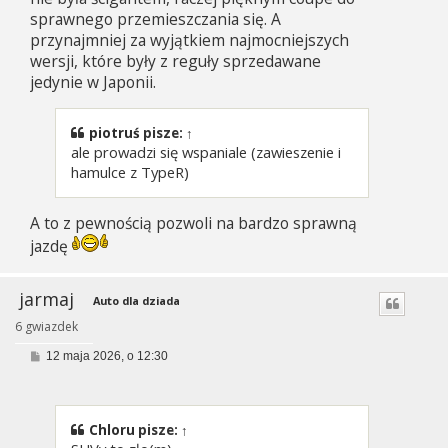
sprawnego przemieszczania się. A
przynajmniej za wyjątkiem najmocniejszych
wersji, które były z reguły sprzedawane
jedynie w Japonii.
piotruś
pisze:
↑
ale prowadzi się wspaniale (zawieszenie i
hamulce z TypeR)
A to z pewnością pozwoli na bardzo sprawną
jazdę
jarmaj
Auto dla dziada
6 gwiazdek
P
12 maja 2026, o 12:30
o
s
t
Chloru
pisze:
↑