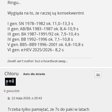
Ringu...
Wygląda na to, że raczej są konsekwentni:
I gen. SN 1978–1982 ok. 11,0–13,3 s
II gen. AB/BA 1983–1987 ok. 8,4–10,9 s
III gen. BA 1987–1991/92 ok. 7,9–10,4 s
IV gen. BB 1992–1996 ok. 7,1–10,8 s
V gen. BB5–BB9 1996–2001 ok. 6,8–10,8 s
VI gen. e:HEV 2025/2026– 8,2 s
Death ain't nothin' but a heartbeat away...
Chloru
Auto dla dziada
6 gwiazdek
P
12 maja 2026, o 20:43
o
s
Trzeba tylko pamiętać, że 7s do paki w latach
t