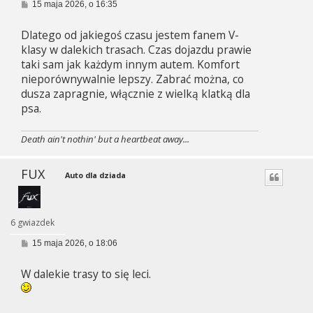
P
15 maja 2026, o 16:35
o
s
Dlatego od jakiegoś czasu jestem fanem V-
t
klasy w dalekich trasach. Czas dojazdu prawie
taki sam jak każdym innym autem. Komfort
nieporównywalnie lepszy. Zabrać można, co
dusza zapragnie, włącznie z wielką klatką dla
psa.
Death ain't nothin' but a heartbeat away...
FUX
Auto dla dziada
6 gwiazdek
P
15 maja 2026, o 18:06
o
s
W dalekie trasy to się leci.
t