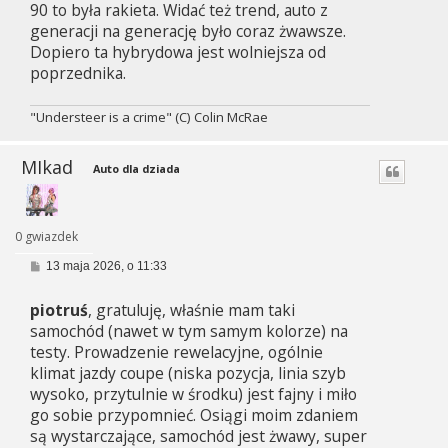
90 to była rakieta. Widać też trend, auto z
generacji na generację było coraz żwawsze.
Dopiero ta hybrydowa jest wolniejsza od
poprzednika.
"Understeer is a crime" (C) Colin McRae
MIkad
Auto dla dziada
0 gwiazdek
P
13 maja 2026, o 11:33
o
s
piotruś
, gratuluję, właśnie mam taki
t
samochód (nawet w tym samym kolorze) na
testy. Prowadzenie rewelacyjne, ogólnie
klimat jazdy coupe (niska pozycja, linia szyb
wysoko, przytulnie w środku) jest fajny i miło
go sobie przypomnieć. Osiągi moim zdaniem
są wystarczające, samochód jest żwawy, super