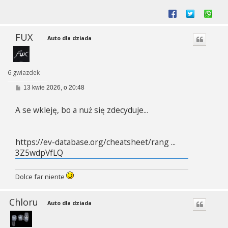
FUX
Auto dla dziada
6 gwiazdek
P
13 kwie 2026, o 20:48
o
s
A se wkleję, bo a nuż się zdecyduje...
t
https://ev-database.org/cheatsheet/rang ...
3Z5wdpVfLQ
Dolce far niente
Chloru
Auto dla dziada