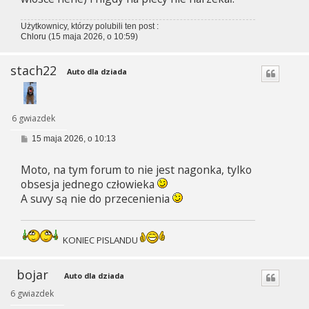
Użytkownicy, którzy polubili ten post :
Chloru
(15 maja 2026, o 10:59)
stach22
Auto dla dziada
6 gwiazdek
P
15 maja 2026, o 10:13
o
s
Moto, na tym forum to nie jest nagonka, tylko
t
obsesja jednego człowieka
A suvy są nie do przecenienia
KONIEC PISLANDU
bojar
Auto dla dziada
6 gwiazdek