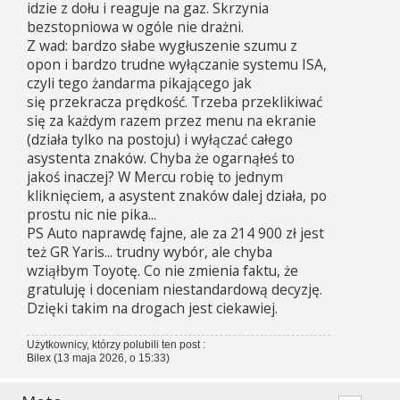
idzie z dołu i reaguje na gaz. Skrzynia
bezstopniowa w ogóle nie drażni.
Z wad: bardzo słabe wygłuszenie szumu z
opon i bardzo trudne wyłączanie systemu ISA,
czyli tego żandarma pikającego jak
się przekracza prędkość. Trzeba przeklikiwać
się za każdym razem przez menu na ekranie
(działa tylko na postoju) i wyłączać całego
asystenta znaków. Chyba że ogarnąłeś to
jakoś inaczej? W Mercu robię to jednym
kliknięciem, a asystent znaków dalej działa, po
prostu nic nie pika...
PS Auto naprawdę fajne, ale za 214 900 zł jest
też GR Yaris... trudny wybór, ale chyba
wziąłbym Toyotę. Co nie zmienia faktu, że
gratuluję i doceniam niestandardową decyzję.
Dzięki takim na drogach jest ciekawiej.
Użytkownicy, którzy polubili ten post :
Bilex
(13 maja 2026, o 15:33)