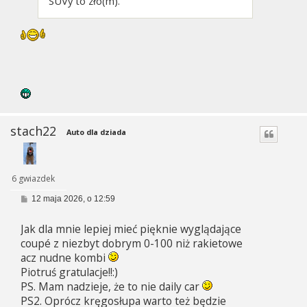
SUVy to zło(m).
stach22
Auto dla dziada
6 gwiazdek
P
12 maja 2026, o 12:59
o
s
Jak dla mnie lepiej mieć pięknie wyglądające
t
coupé z niezbyt dobrym 0-100 niż rakietowe
acz nudne kombi
Piotruś gratulacje!!:)
PS. Mam nadzieje, że to nie daily car
PS2. Oprócz kręgosłupa warto też będzie