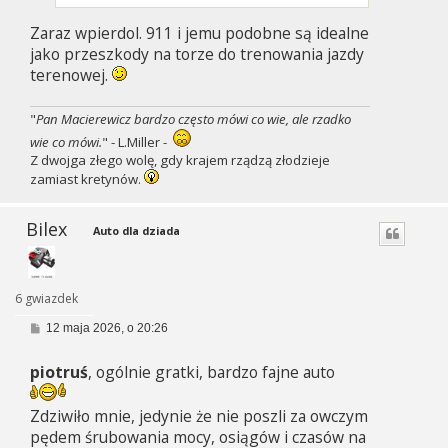
Zaraz wpierdol. 911 i jemu podobne są idealne
jako przeszkody na torze do trenowania jazdy
terenowej.
"
Pan Macierewicz bardzo często mówi co wie, ale rzadko
wie co mówi.
" - L.Miller -
Z dwojga złego wolę, gdy krajem rządzą złodzieje
zamiast kretynów.
Bilex
Auto dla dziada
6 gwiazdek
P
12 maja 2026, o 20:26
o
s
piotruś
, ogólnie gratki, bardzo fajne auto
t
Zdziwiło mnie, jedynie że nie poszli za owczym
pędem śrubowania mocy, osiągów i czasów na