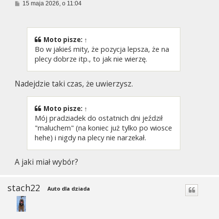
P
15 maja 2026, o 11:04
o
s
t
Moto
pisze:
↑
Bo w jakieś mity, że pozycja lepsza, że na
plecy dobrze itp., to jak nie wierzę.
Nadejdzie taki czas, że uwierzysz.
Moto
pisze:
↑
Mój pradziadek do ostatnich dni jeździł
"maluchem" (na koniec już tylko po wiosce
hehe) i nigdy na plecy nie narzekał.
A jaki miał wybór?
stach22
Auto dla dziada