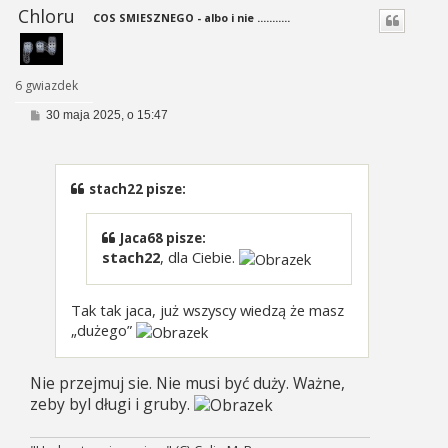
Chloru
COS SMIESZNEGO - albo i nie ...........
6 gwiazdek
P
30 maja 2025, o 15:47
o
s
t
stach22 pisze:
Jaca68 pisze:
stach22
, dla Ciebie.
Tak tak jaca, już wszyscy wiedzą że masz
„dużego”
Nie przejmuj sie. Nie musi być duży. Ważne,
zeby byl długi i gruby.