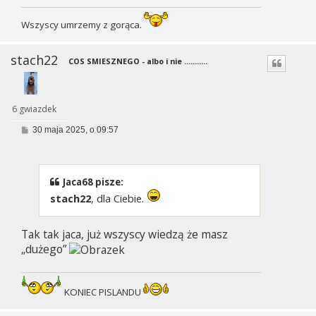
Wszyscy umrzemy z gorąca.
stach22
COS SMIESZNEGO - albo i nie ...........
6 gwiazdek
P
30 maja 2025, o 09:57
o
s
t
Jaca68 pisze:
stach22
, dla Ciebie.
Tak tak jaca, już wszyscy wiedzą że masz
„dużego”
KONIEC PISLANDU