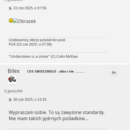
P
22 cze 2025, o 07:56
o
s
t
Użytkownicy, którzy polubili ten post :
FUX
(23 cze 2025, o 07:08)
"Understeer is a crime" (C) Colin McRae
Bilex
COS SMIESZNEGO - albo i nie ...........
6 gwiazdek
P
30 cze 2025, o 13:16
o
s
Wypraszam sobie. To są zawyżone standardy.
t
Nie mam takich jędrnych pośladków....