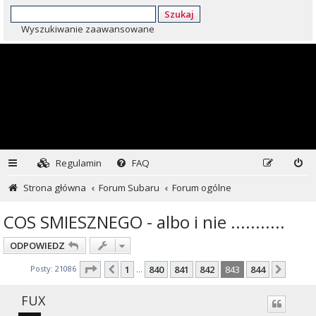
Szukaj
Wyszukiwanie zaawansowane
Regulamin
FAQ
Strona główna
Forum Subaru
Forum ogólne
COS SMIESZNEGO - albo i nie ...........
ODPOWIEDZ
Strona
843
z
844
Posty: 21086
1
840
841
842
843
844
Poprzednia
Nastę
…
FUX