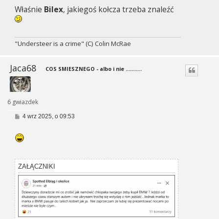
s
Właśnie
Bilex
, jakiegoś kołcza trzeba znaleźć
t
"Understeer is a crime" (C) Colin McRae
Jaca68
COS SMIESZNEGO - albo i nie ...........
6 gwiazdek
P
4 wrz 2025, o 09:53
o
s
t
ZAŁĄCZNIKI