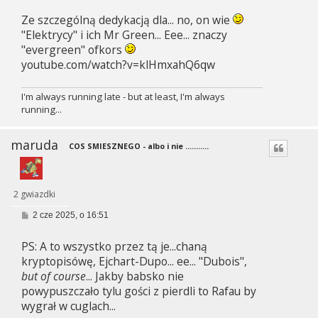
s
Ze szczególną dedykacją dla... no, on wie
t
"Elektrycy" i ich Mr Green... Eee... znaczy
"evergreen" ofkors
youtube.com/watch?v=klHmxahQ6qw
I'm always running late - but at least, I'm always
running...
maruda
COS SMIESZNEGO - albo i nie ...........
2 gwiazdki
P
2 cze 2025, o 16:51
o
s
PS: A to wszystko przez tą je...chaną
t
kryptopisówę, Ejchart-Dupo... ee... "Dubois",
but of course
... Jakby babsko nie
powypuszczało tylu gości z pierdli to Rafau by
wygrał w cuglach...