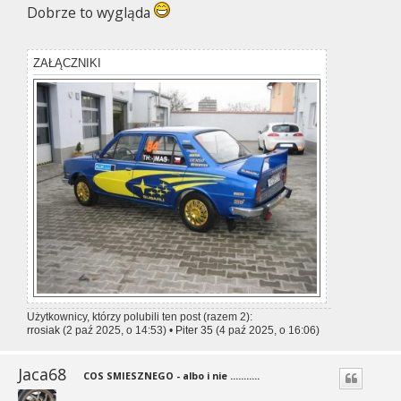
t
Dobrze to wygląda
ZAŁĄCZNIKI
Użytkownicy, którzy polubili ten post (razem 2):
rrosiak
(2 paź 2025, o 14:53) •
Piter 35
(4 paź 2025, o 16:06)
Jaca68
COS SMIESZNEGO - albo i nie ...........