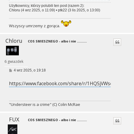
Użytkownicy, którzy polubili ten post (razem 2):
Chloru
(4 wrz 2025, o 11:09) •
ptk22
(3 lis 2025, o 13:00)
Wszyscy umrzemy z gorąca.
Chloru
COS SMIESZNEGO - albo i nie ...........
6 gwiazdek
P
4 wrz 2025, o 19:18
o
s
https://www.facebook.com/share/r/1HQSjVWso3/
t
"Understeer is a crime" (C) Colin McRae
FUX
COS SMIESZNEGO - albo i nie ...........