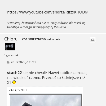
https://www.youtube.com/shorts/RlfzxKHOD6U
"Pamiętaj, że wartość ma nie to, co ty mówisz, ale to jak się
to odbija w mózgu słuchającego" J.Piłsudski
Chloru
COS SMIESZNEGO - albo i nie ...........
6 gwiazdek
P
20 lis 2025, o 15:12
o
s
stach22
się nie chwalił. Nawet tablice zamazał,
t
nie wiedzieć czemu. Przecież to ładniejsze niż
X1
ZAŁĄCZNIKI