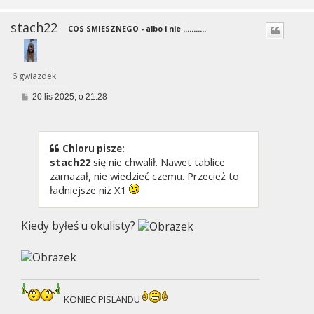
stach22
COS SMIESZNEGO - albo i nie ...........
6 gwiazdek
P
20 lis 2025, o 21:28
o
s
t
Chloru pisze:
stach22
się nie chwalił. Nawet tablice
zamazał, nie wiedzieć czemu. Przecież to
ładniejsze niż X1
Kiedy byłeś u okulisty?
KONIEC PISLANDU