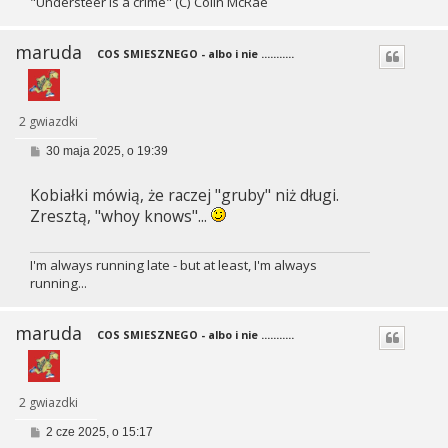
"Understeer is a crime" (C) Colin McRae
maruda
COS SMIESZNEGO - albo i nie ...........
2 gwiazdki
P
30 maja 2025, o 19:39
o
s
Kobiałki mówią, że raczej "gruby" niż długi.
t
Zresztą, "whoy knows"...
I'm always running late - but at least, I'm always
running...
maruda
COS SMIESZNEGO - albo i nie ...........
2 gwiazdki
P
2 cze 2025, o 15:17
o