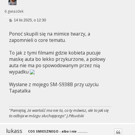
6 gwiazdek
P
14 lis 2025, o 12:30
o
s
Ponoć skupili się na mimice twarzy, a
t
zapomnieli o core tematu.
To jak z tymi filmami gdzie kobieta pucuje
maskę auta bo lekko przykurzone, a połowy
auta nie ma po spowodowanym przez nią
wypadku
Wysłane z mojego SM-S938B przy użyciu
Tapatalka
"Pamiętaj, że wartość ma nie to, co ty mówisz, ale to jak się
to odbija w mózgu słuchającego" J.Piłsudski
lukass
COS SMIESZNEGO - albo i nie ...........