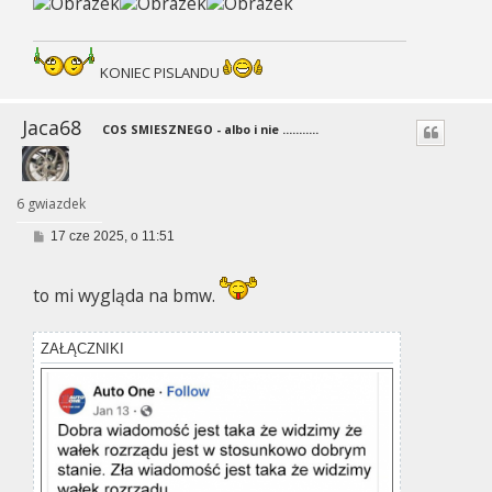
KONIEC PISLANDU
Jaca68
COS SMIESZNEGO - albo i nie ...........
6 gwiazdek
P
17 cze 2025, o 11:51
o
s
t
to mi wygląda na bmw.
ZAŁĄCZNIKI