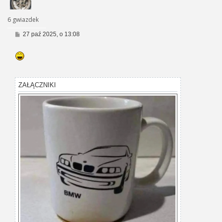
6 gwiazdek
P
27 paź 2025, o 13:08
o
s
t
ZAŁĄCZNIKI