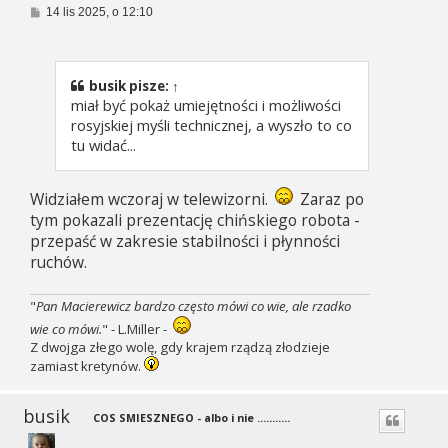
P
14 lis 2025, o 12:10
o
s
t
busik
pisze:
↑
miał być pokaż umiejętności i możliwości
rosyjskiej myśli technicznej, a wyszło to co
tu widać...
Widziałem wczoraj w telewizorni.
Zaraz po
tym pokazali prezentację chińskiego robota -
przepaść w zakresie stabilności i płynności
ruchów.
"
Pan Macierewicz bardzo często mówi co wie, ale rzadko
wie co mówi.
" - L.Miller -
Z dwojga złego wolę, gdy krajem rządzą złodzieje
zamiast kretynów.
busik
COS SMIESZNEGO - albo i nie ...........