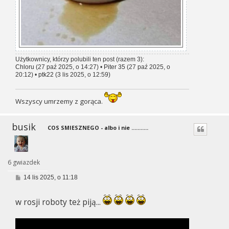
Użytkownicy, którzy polubili ten post (razem 3):
Chloru
(27 paź 2025, o 14:27) •
Piter 35
(27 paź 2025, o
20:12) •
ptk22
(3 lis 2025, o 12:59)
Wszyscy umrzemy z gorąca.
busik
COS SMIESZNEGO - albo i nie ...........
6 gwiazdek
P
14 lis 2025, o 11:18
o
s
t
w rosji roboty też piją...