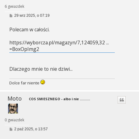
6 gwiazdek
P
29 wrz 2025, o 07:19
o
s
Polecam w całości.
t
https://wyborcza.pl/magazyn/7,124059,32 ...
=BoxOpImg2
Dlaczego mnie to nie dziwi...
Dolce far niente
Moto
COS SMIESZNEGO - albo i nie ...........
0 gwiazdek
P
2 paź 2025, o 13:57
o
s