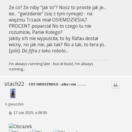
Że co? Że niby "jak to"? Nosz to proste jak je...
ee... "gwizdanie" (się z tym rymuje) - na
więźniu Trzask miał OSIEMDZIESIĄT
PROCENT poparcia! No to czego tu nie
rozumicie, Panie Kolego?
Jakby ich nie wypuściła, to by Rafau dostał
wicny, no jak nie, jak tak? No a tak, to tera pi...
[piiii].
Do fifra z tako roboto
...
I'm always running late - but at least, I'm always
running...
stach22
COS SMIESZNEGO - albo i nie ...........
6 gwiazdek
P
17 cze 2025, o 08:55
o
s
t