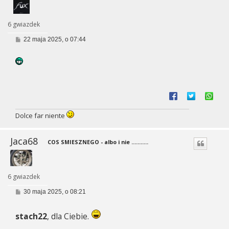
6 gwiazdek
P
22 maja 2025, o 07:44
o
s
t
Dolce far niente
Jaca68
COS SMIESZNEGO - albo i nie ...........
6 gwiazdek
P
30 maja 2025, o 08:21
o
s
t
stach22
, dla Ciebie.