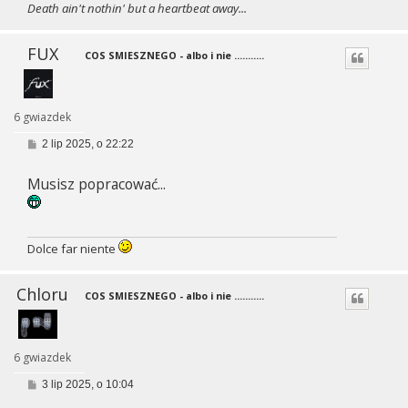
Death ain't nothin' but a heartbeat away...
FUX
COS SMIESZNEGO - albo i nie ...........
6 gwiazdek
P
2 lip 2025, o 22:22
o
s
Musisz popracować...
t
Dolce far niente
Chloru
COS SMIESZNEGO - albo i nie ...........
6 gwiazdek
P
3 lip 2025, o 10:04
o