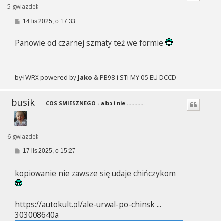
5 gwiazdek
P
14 lis 2025, o 17:33
o
s
Panowie od czarnej szmaty też we formie
t
był WRX powered by
Jako
& PB98 i STi MY'05 EU DCCD
busik
COS SMIESZNEGO - albo i nie ...........
6 gwiazdek
P
17 lis 2025, o 15:27
o
s
kopiowanie nie zawsze się udaje chińczykom
t
https://autokult.pl/ale-urwal-po-chinsk ...
303008640a