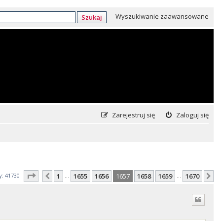
Wyszukiwanie zaawansowane
Szukaj
Zarejestruj się
Zaloguj się
Strona
1657
z
1670
y: 41730
1
1655
1656
1657
1658
1659
1670
Poprzednia
N
…
…