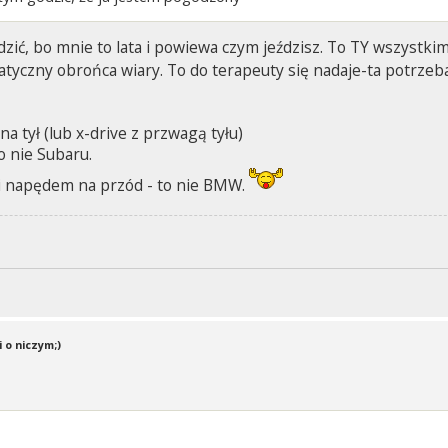
dzić, bo mnie to lata i powiewa czym jeździsz. To TY wszystki
natyczny obrońca wiary. To do terapeuty się nadaje-ta potrzeba
a tył (lub x-drive z przwagą tyłu)
o nie Subaru.
i napędem na przód - to nie BMW.
 o niczym;)