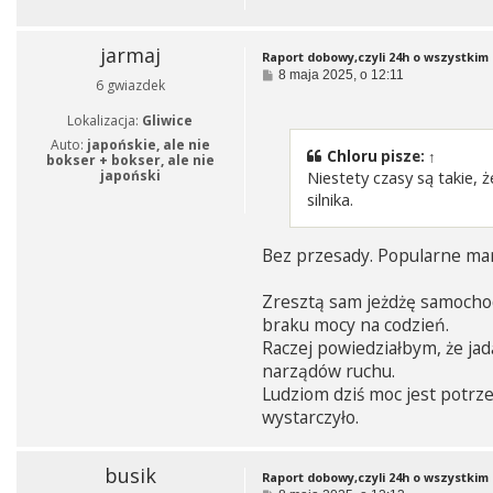
jarmaj
Raport dobowy,czyli 24h o wszystkim i
P
8 maja 2025, o 12:11
6 gwiazdek
o
s
Lokalizacja:
Gliwice
t
Auto:
japońskie, ale nie
Chloru
pisze:
↑
bokser + bokser, ale nie
japoński
Niestety czasy są takie,
silnika.
Bez przesady. Popularne mar
Zresztą sam jeżdżę samochod
braku mocy na codzień.
Raczej powiedziałbym, że jad
narządów ruchu.
Ludziom dziś moc jest potrzeb
wystarczyło.
busik
Raport dobowy,czyli 24h o wszystkim i