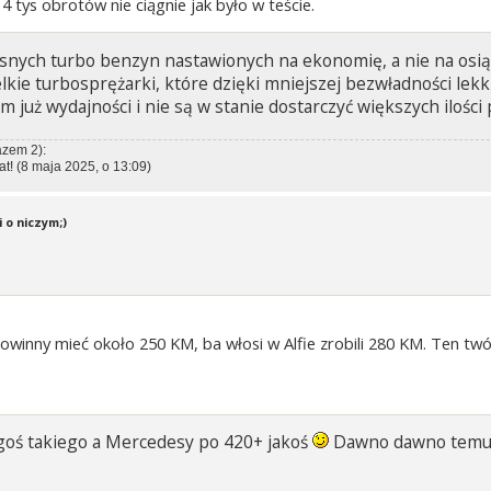
 tys obrotów nie ciągnie jak było w teście.
snych turbo benzyn nastawionych na ekonomię, a nie na osią
elkie turbosprężarki, które dzięki mniejszej bezwładności lekk
 już wydajności i nie są w stanie dostarczyć większych ilości 
azem 2):
t!
(8 maja 2025, o 13:09)
 o niczym;)
powinny mieć około 250 KM, ba włosi w Alfie zrobili 280 KM. Ten tw
egoś takiego a Mercedesy po 420+ jakoś
Dawno dawno temu by