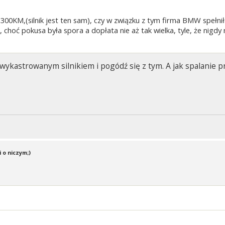
0KM,(silnik jest ten sam), czy w związku z tym firma BMW spełni
i, choć pokusa była spora a dopłata nie aż tak wielka, tyle, że nig
wykastrowanym silnikiem i pogódź się z tym. A jak spalanie prz
 o niczym;)