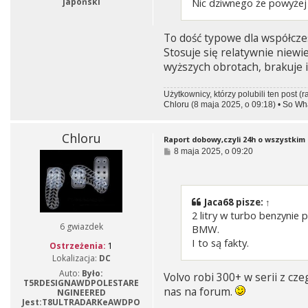
japoński
Nic dziwnego że powyżej 4
To dość typowe dla współcze
Stosuje się relatywnie niewi
wyższych obrotach, brakuje im
Użytkownicy, którzy polubili ten post (r
Chloru
(8 maja 2025, o 09:18) •
So Wha
Chloru
Raport dobowy,czyli 24h o wszystkim i
P
8 maja 2025, o 09:20
o
s
t
Jaca68
pisze:
↑
2 litry w turbo benzynie 
6 gwiazdek
BMW.
I to są fakty.
Ostrzeżenia:
1
Lokalizacja:
DC
Auto:
Było:
Volvo robi 300+ w serii z cz
T5RDESIGNAWDPOLESTARE
nas na forum.
NGINEERED
Jest:T8ULTRADARKeAWDPO