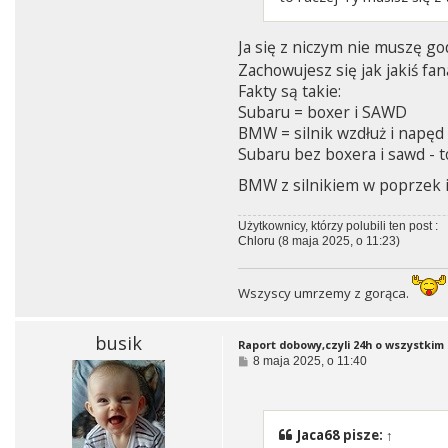
Ja się z niczym nie muszę go
Zachowujesz się jak jakiś fa
Fakty są takie:
Subaru = boxer i SAWD
BMW = silnik wzdłuż i napęd n
Subaru bez boxera i sawd - t
BMW z silnikiem w poprzek 
Użytkownicy, którzy polubili ten post :
Chloru
(8 maja 2025, o 11:23)
Wszyscy umrzemy z gorąca.
busik
Raport dobowy,czyli 24h o wszystkim i
P
8 maja 2025, o 11:40
o
s
t
Jaca68
pisze:
↑