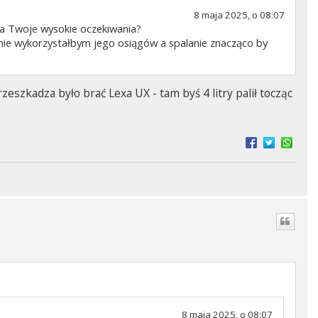
8 maja 2025, o 08:07
ła Twoje wysokie oczekiwania?
dy nie wykorzystałbym jego osiągów a spalanie znacząco by
eszkadza było brać Lexa UX - tam byś 4 litry palił tocząc
8 maja 2025, o 08:07