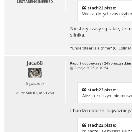
LESTARENGINEERED
stach22
pisze:
↑
Wiesz, dotychczas użytk
Niestety czasy są takie, że 
silnika.
"Understeer is a crime" (C) Colin 
Jaca68
Raport dobowy,czyli 24h o wszystkim i
P
8 maja 2025, o 10:54
o
s
t
6 gwiazdek
stach22
pisze:
↑
Auto:
S60 B5, MS 1260
Ależ ja z niczym nie mus
I bardzo dobrze. najważniejs
stach22
pisze:
↑
to raczej Ty musisz się 