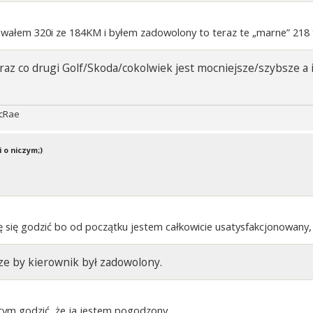
owałem 320i ze 184KM i byłem zadowolony to teraz te „marne” 218 
teraz co drugi Golf/Skoda/cokolwiek jest mocniejsze/szybsze
McRae
 o niczym;)
zę się godzić bo od początku jestem całkowicie usatysfakcjonowany,
ze by kierownik był zadowolony.
z tym godzić, że ja jestem pogodzony