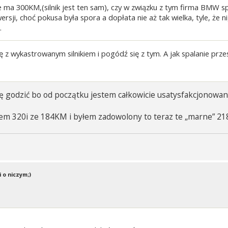
ma 300KM,(silnik jest ten sam), czy w związku z tym firma BMW sp
wersji, choć pokusa była spora a dopłata nie aż tak wielka, tyle, że
.
ę z wykastrowanym silnikiem i pogódź się z tym. A jak spalanie przes
ię godzić bo od początku jestem całkowicie usatysfakcjonowany,
em 320i ze 184KM i byłem zadowolony to teraz te „marne” 21
 o niczym;)