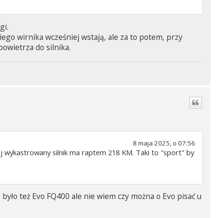
gi.
iego wirnika wcześniej wstają, ale za to potem, przy
powietrza do silnika.
8 maja 2025, o 07:56
ój wykastrowany silnik ma raptem 218 KM. Taki to "sport" by
ło też Evo FQ400 ale nie wiem czy można o Evo pisać u