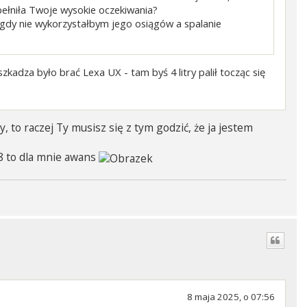
ełniła Twoje wysokie oczekiwania?
 nigdy nie wykorzystałbym jego osiągów a spalanie
zkadza było brać Lexa UX - tam byś 4 litry palił tocząc się
 to raczej Ty musisz się z tym godzić, że ja jestem
8 to dla mnie awans
8 maja 2025, o 07:56