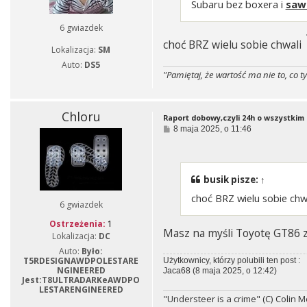
Subaru bez boxera i
saw
6 gwiazdek
choć BRZ wielu sobie chwali
Lokalizacja:
SM
Auto:
DS5
"Pamiętaj, że wartość ma nie to, co t
Chloru
Raport dobowy,czyli 24h o wszystkim i
P
8 maja 2025, o 11:46
o
s
t
busik
pisze:
↑
choć BRZ wielu sobie chw
6 gwiazdek
Ostrzeżenia:
1
Masz na myśli Toyotę GT86 
Lokalizacja:
DC
Auto:
Było:
T5RDESIGNAWDPOLESTARE
Użytkownicy, którzy polubili ten post :
NGINEERED
Jaca68
(8 maja 2025, o 12:42)
Jest:T8ULTRADARKeAWDPO
LESTARENGINEERED
"Understeer is a crime" (C) Colin 