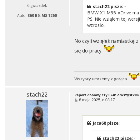
6 gwiazdek
stach22
pisze:
↑
BMW X1 M35i xDrive ma 30
Auto:
S60 B5, MS 1260
PS. Nie wziąłem tej wersj
wzrosło.
No czyli wziąłeś namiastkę z 
się do pracy.
Wszyscy umrzemy z gorąca.
stach22
Raport dobowy,czyli 24h o wszystkim i
P
8 maja 2025, o 08:17
o
s
t
Jaca68 pisze:
stach22
pisze:
↑