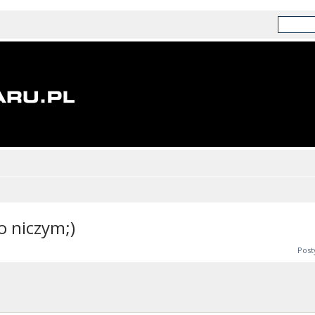
o niczym;)
Post