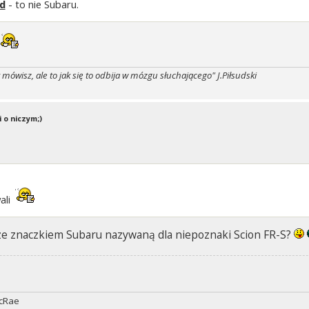
d
- to nie Subaru.
y mówisz, ale to jak się to odbija w mózgu słuchającego" J.Piłsudski
 o niczym;)
ali
ze znaczkiem Subaru nazywaną dla niepoznaki Scion FR-S?
McRae