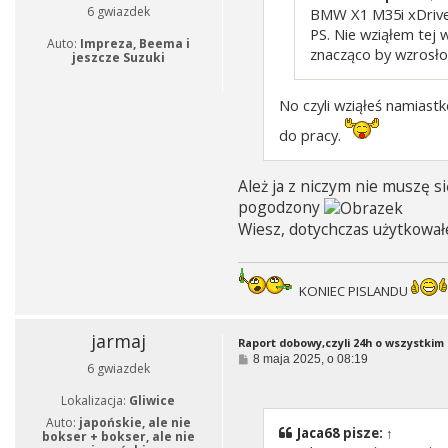
6 gwiazdek
BMW X1 M35i xDrive 
PS. Nie wziąłem tej 
Auto:
Impreza, Beema i
znacząco by wzrosło
jeszcze Suzuki
No czyli wziąłeś namiastk
do pracy.
Ależ ja z niczym nie muszę s
pogodzony
Wiesz, dotychczas użytkował
KONIEC PISLANDU
jarmaj
Raport dobowy,czyli 24h o wszystkim i
P
8 maja 2025, o 08:19
6 gwiazdek
o
s
Lokalizacja:
Gliwice
t
Auto:
japońskie, ale nie
Jaca68
pisze:
↑
bokser + bokser, ale nie