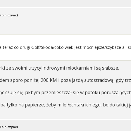
 o niczym;)
 że teraz co drugi Golf/Skoda/cokolwiek jest mocniejsze/szybsze a
ki ze swoimi trzycylindrowymi młockarniami są słabsze.
em sporo poniżej 200 KM i poza jazdą autostradową, gdy trz
ąc czuję się jakbym przemieszczał się w potoku poruszających 
a tylko na papierze, żeby mile łechtała ich ego, bo do takiej
 o niczym;)