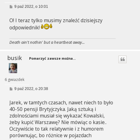
P
9 paź 2022, o 10:01
o
s
O! I teraz tylko musimy znaleźć dzisiejszy
t
odpowiednik!
Death ain't nothin' but a heartbeat away...
busik
Pomarzyć zawsze można...
6 gwiazdek
P
9 paź 2022, o 20:38
o
s
Jarek, w tamtych czasach, nawet niech to było
t
40-50 pensji Brytyjczyka. Jaką sztuką i
zdolnościami musiał się wykazać Kowalski,
żeby kupić Warszawę? Nie mówiąc o kasie..
Oczywiście to tak relatywnie i z humorem
porównując, bo różnice w pojazdach