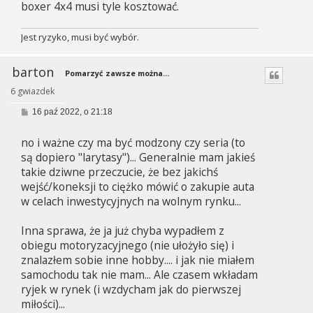
boxer 4x4 musi tyle kosztować.
Jest ryzyko, musi być wybór.
barton
Pomarzyć zawsze można...
6 gwiazdek
P
16 paź 2022, o 21:18
o
s
no i ważne czy ma być modzony czy seria (to
t
są dopiero "larytasy")... Generalnie mam jakieś
takie dziwne przeczucie, że bez jakichś
wejść/koneksji to ciężko mówić o zakupie auta
w celach inwestycyjnych na wolnym rynku...
Inna sprawa, że ja już chyba wypadłem z
obiegu motoryzacyjnego (nie ułożyło się) i
znalazłem sobie inne hobby.... i jak nie miałem
samochodu tak nie mam... Ale czasem wkładam
ryjek w rynek (i wzdycham jak do pierwszej
miłości)...