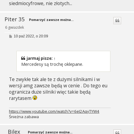
siedmiocyfrowe, nie złotych...
Piter 35
Pomarzyć zawsze można...
6 gwiazdek
P
10 paź 2022, o 20:09
o
s
t
jarmaj
pisze:
↑
Mercedesy są trochę oklepane.
Te zwykłe tak ale te z dużymi silnikami i w
wersji amg zawsze będą w cenie . Do tego eu
ogranicza duże silniki więc takie będą
rarytasem
https://www.youtube.com/watch?v=6eI2AqyTYW4
Śnieżna zabawa
Bilex
Pomarzyć zawsze można...