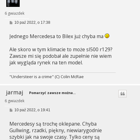
6 gwiazdek
P
10 paź 2022, o 17:38
o
s
Jednego Mercedesa to Bilex już chyba ma
t
Ale skoro w tym klimacie to może sl500 r129?
Zawsze mi się podobał ale zupełnie nie wiem
jak wygląda rynek na ten model.
"Understeer is a crime" (C) Colin McRae
jarmaj
Pomarzyć zawsze można...
6 gwiazdek
P
10 paź 2022, o 19:41
o
s
Mercedesy są trochę oklepane. Chyba
t
Gullwing, rzadki, piękny, niewiarygodnie
szybki jak na swoje czasy. Tylko ceny są