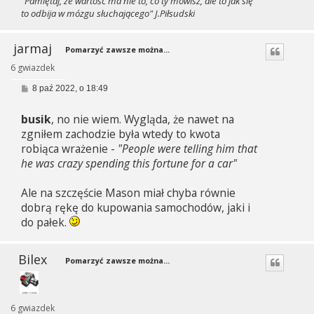
"Pamiętaj, że wartość ma nie to, co ty mówisz, ale to jak się
to odbija w mózgu słuchającego" J.Piłsudski
jarmaj
Pomarzyć zawsze można...
6 gwiazdek
P
8 paź 2022, o 18:49
o
s
busik
, no nie wiem. Wygląda, że nawet na
t
zgniłem zachodzie była wtedy to kwota
robiąca wrażenie -
"People were telling him that
he was crazy spending this fortune for a car"
Ale na szczęście Mason miał chyba równie
dobrą rękę do kupowania samochodów, jaki i
do pałek.
Bilex
Pomarzyć zawsze można...
6 gwiazdek