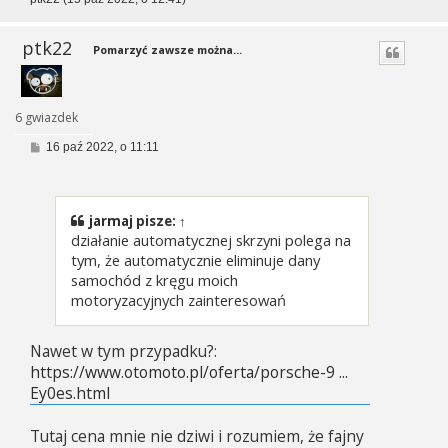
ptk22
Pomarzyć zawsze można...
6 gwiazdek
P
16 paź 2022, o 11:11
o
s
t
jarmaj
pisze:
↑
działanie automatycznej skrzyni polega na
tym, że automatycznie eliminuje dany
samochód z kręgu moich
motoryzacyjnych zainteresowań
Nawet w tym przypadku?:
https://www.otomoto.pl/oferta/porsche-9 ...
Ey0es.html
Tutaj cena mnie nie dziwi i rozumiem, że fajny