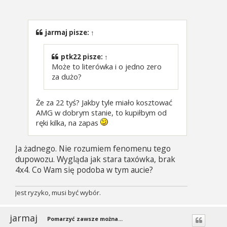
o
s
t
jarmaj
pisze:
↑
ptk22
pisze:
↑
Może to literówka i o jedno zero
za dużo?
Że za 22 tyś? Jakby tyle miało kosztować
AMG w dobrym stanie, to kupiłbym od
ręki kilka, na zapas
Ja żadnego. Nie rozumiem fenomenu tego
dupowozu. Wygląda jak stara taxówka, brak
4x4. Co Wam się podoba w tym aucie?
Jest ryzyko, musi być wybór.
jarmaj
Pomarzyć zawsze można...