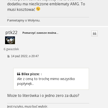
dodatku ma niezliczone emblematy AMG. To
musi kosztować
Pamietajmy o Wołyniu.
ptk22
Pomarzyć zawsze można...
6 gwiazdek
P
14 paź 2022, o 20:47
o
s
t
Bilex
pisze:
↑
Ale z ceną to trochę mimo wszystko
popłynęli...
Może to literówka i o jedno zero za dużo?
Jest ryzyko, musi być wybór.