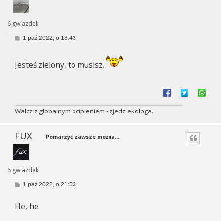
6 gwiazdek
P
1 paź 2022, o 18:43
o
s
t
Jesteś zielony, to musisz.
Walcz z globalnym ocipieniem - zjedz ekologa.
FUX
Pomarzyć zawsze można...
6 gwiazdek
P
1 paź 2022, o 21:53
o
s
He, he.
t