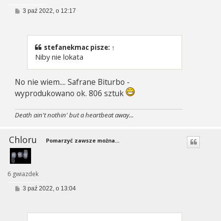
P
3 paź 2022, o 12:17
o
s
t
stefanekmac
pisze:
↑
Niby nie lokata
No nie wiem.... Safrane Biturbo -
wyprodukowano ok. 806 sztuk
Death ain't nothin' but a heartbeat away...
Chloru
Pomarzyć zawsze można...
6 gwiazdek
P
3 paź 2022, o 13:04
o
s
t