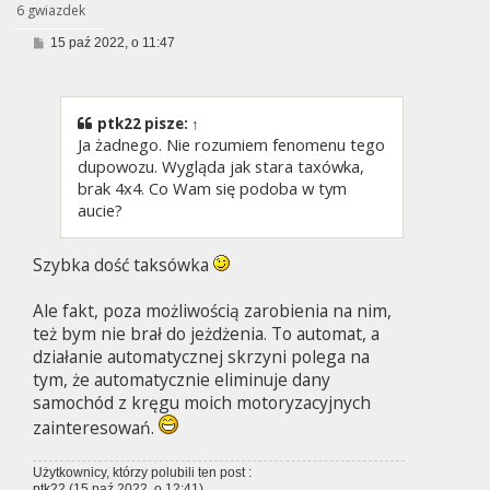
6 gwiazdek
P
15 paź 2022, o 11:47
o
s
t
ptk22
pisze:
↑
Ja żadnego. Nie rozumiem fenomenu tego
dupowozu. Wygląda jak stara taxówka,
brak 4x4. Co Wam się podoba w tym
aucie?
Szybka dość taksówka
Ale fakt, poza możliwością zarobienia na nim,
też bym nie brał do jeżdżenia. To automat, a
działanie automatycznej skrzyni polega na
tym, że automatycznie eliminuje dany
samochód z kręgu moich motoryzacyjnych
zainteresowań.
Użytkownicy, którzy polubili ten post :
ptk22
(15 paź 2022, o 12:41)