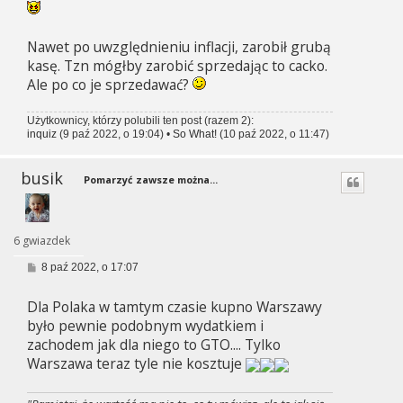
Nawet po uwzględnieniu inflacji, zarobił grubą
kasę. Tzn mógłby zarobić sprzedając to cacko.
Ale po co je sprzedawać?
Użytkownicy, którzy polubili ten post (razem 2):
inquiz
(9 paź 2022, o 19:04) •
So What!
(10 paź 2022, o 11:47)
busik
Pomarzyć zawsze można...
6 gwiazdek
P
8 paź 2022, o 17:07
o
s
Dla Polaka w tamtym czasie kupno Warszawy
t
było pewnie podobnym wydatkiem i
zachodem jak dla niego to GTO.... Tylko
Warszawa teraz tyle nie kosztuje