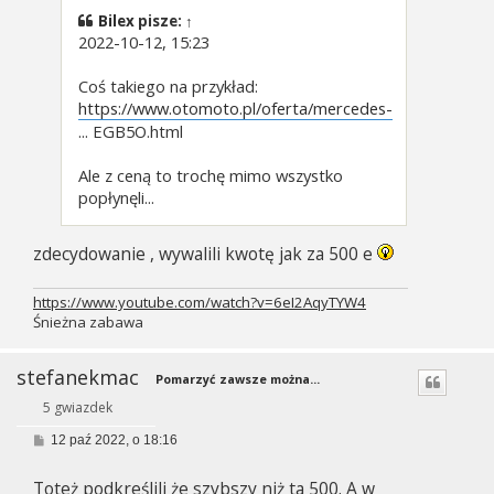
Bilex
pisze:
↑
2022-10-12, 15:23
Coś takiego na przykład:
https://www.otomoto.pl/oferta/mercedes-
... EGB5O.html
Ale z ceną to trochę mimo wszystko
popłynęli...
zdecydowanie , wywalili kwotę jak za 500 e
https://www.youtube.com/watch?v=6eI2AqyTYW4
Śnieżna zabawa
stefanekmac
Pomarzyć zawsze można...
5 gwiazdek
P
12 paź 2022, o 18:16
o
s
Toteż podkreślili że szybszy niż ta 500. A w
t