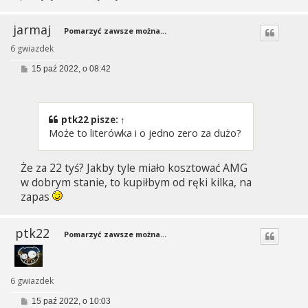
jarmaj
Pomarzyć zawsze można...
6 gwiazdek
P
15 paź 2022, o 08:42
o
s
t
ptk22
pisze:
↑
Może to literówka i o jedno zero za dużo?
Że za 22 tyś? Jakby tyle miało kosztować AMG
w dobrym stanie, to kupiłbym od ręki kilka, na
zapas
ptk22
Pomarzyć zawsze można...
6 gwiazdek
P
15 paź 2022, o 10:03