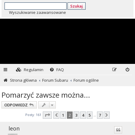
Szukaj
Wyszukiwanie zaawansowane
Regulamin
FAQ
Strona główna
Forum Subaru
Forum ogólne
Pomarzyć zawsze można...
ODPOWIEDZ
Strona
2
z
7
Posty: 161
1
2
3
4
5
7
Poprzednia
Następna
…
leon