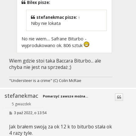
Bilex pisze:
stefanekmac
pisze:
↑
Niby nie lokata
No nie wiem.... Safrane Biturbo -
wyprodukowano ok. 806 sztuk
Wiem gdzie stoi taka Baccara Biturbo... ale
chyba nie jest na sprzedaż ;)
"Understeer is a crime" (C) Colin McRae
stefanekmac
Pomarzyć zawsze można...
5 gwiazdek
P
3 paź 2022, o 13:54
o
s
Jak brałem swoją za ok 12 k to biturbo stała ok
t
4 razy tyle.