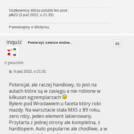
Użytkownicy, którzy polubili ten post :
ptk22
(3 paź 2022, o 21:35)
Pamietajmy o Wołyniu.
inquiz
Pomarzyć zawsze można...
6 gwiazdek
P
6 paź 2022, o 21:31
o
s
Potencjał, ale raczej handlowy, to jest na
t
autach które są w zasięgu a nie robione w
kilkuset egzemplarzach
Byłem pod Wrocławiem u faceta który robi
mazdy. Na warsztacie stała MX5 z 89 roku,
zero rdzy, jeden element lakierowany.
Przytarta z jednej strony ale kompletna, z
hardtopem. Auto popularne ale chodliwe, a w