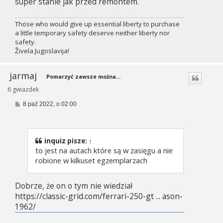
super stanie jak przed remontem.
Those who would give up essential liberty to purchase
a little temporary safety deserve neither liberty nor
safety.
Živela Jugoslavija!
jarmaj
Pomarzyć zawsze można...
6 gwiazdek
P
8 paź 2022, o 02:00
o
s
t
inquiz
pisze:
↑
to jest na autach które są w zasięgu a nie
robione w kilkuset egzemplarzach
Dobrze, że on o tym nie wiedział
https://classic-grid.com/ferrari-250-gt ... ason-
1962/