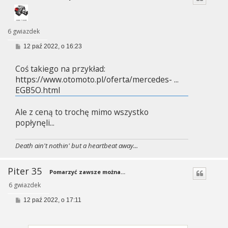
6 gwiazdek
P
12 paź 2022, o 16:23
o
s
Coś takiego na przykład:
t
https://www.otomoto.pl/oferta/mercedes- ...
EGB5O.html
Ale z ceną to trochę mimo wszystko
popłynęli...
Death ain't nothin' but a heartbeat away...
Piter 35
Pomarzyć zawsze można...
6 gwiazdek
P
12 paź 2022, o 17:11
o
s
t