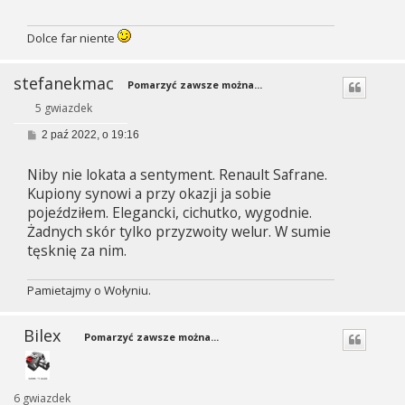
Dolce far niente
stefanekmac
Pomarzyć zawsze można...
5 gwiazdek
P
2 paź 2022, o 19:16
o
s
Niby nie lokata a sentyment. Renault Safrane.
t
Kupiony synowi a przy okazji ja sobie
pojeździłem. Elegancki, cichutko, wygodnie.
Żadnych skór tylko przyzwoity welur. W sumie
tęsknię za nim.
Pamietajmy o Wołyniu.
Bilex
Pomarzyć zawsze można...
6 gwiazdek