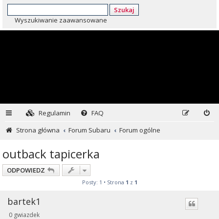
Szukaj
Wyszukiwanie zaawansowane
Regulamin
FAQ
Strona główna
Forum Subaru
Forum ogólne
outback tapicerka
ODPOWIEDZ
Posty: 1 • Strona
1
z
1
bartek1
0 gwiazdek