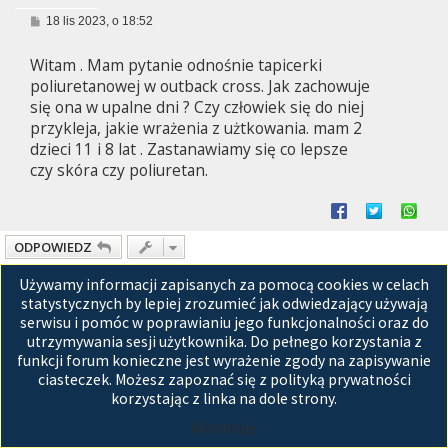
P
18 lis 2023, o 18:52
o
s
Witam . Mam pytanie odnośnie tapicerki
t
poliuretanowej w outback cross. Jak zachowuje
się ona w upalne dni ? Czy człowiek się do niej
przykleja, jakie wrażenia z użtkowania. mam 2
dzieci 11 i 8 lat . Zastanawiamy się co lepsze
czy skóra czy poliuretan.
ODPOWIEDZ
Posty: 1 • Strona
1
z
1
Używamy informacji zapisanych za pomocą cookies w celach
statystycznych by lepiej zrozumieć jak odwiedzający używają
Przejdź do
serwisu i pomóc w poprawianiu jego funkcjonalności oraz do
utrzymywania sesji użytkownika. Do pełnego korzystania z
Strona główna
funkcji forum konieczne jest wyrażenie zgody na zapisywanie
ciasteczek. Możesz zapoznać się z polityką prywatności
Technologię dostarcza
phpBB
® Forum Software © phpBB Limited
Polski pakiet językowy dostarcza
phpBB.pl
korzystając z linka na dole strony.
GZIP: Off
Akceptuję