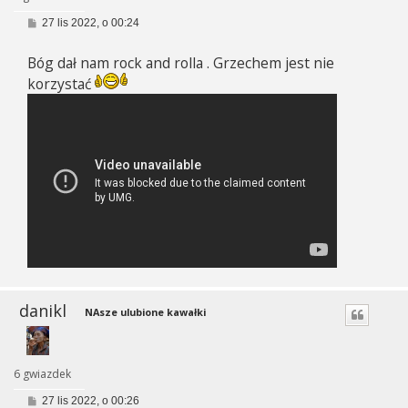
P
27 lis 2022, o 00:24
o
s
Bóg dał nam rock and rolla . Grzechem jest nie
t
korzystać
danikl
NAsze ulubione kawałki
6 gwiazdek
P
27 lis 2022, o 00:26