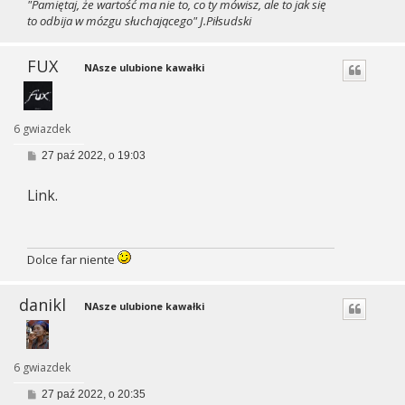
"Pamiętaj, że wartość ma nie to, co ty mówisz, ale to jak się
to odbija w mózgu słuchającego" J.Piłsudski
FUX
NAsze ulubione kawałki
6 gwiazdek
P
27 paź 2022, o 19:03
o
s
Link.
t
Dolce far niente
danikl
NAsze ulubione kawałki
6 gwiazdek
P
27 paź 2022, o 20:35