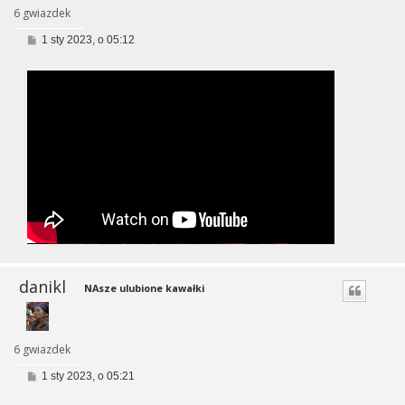
6 gwiazdek
P
1 sty 2023, o 05:12
o
s
t
danikl
NAsze ulubione kawałki
6 gwiazdek
P
1 sty 2023, o 05:21
o
s