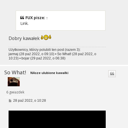
o
s
t
FUX
pisze:
↑
Link.
Dobry kawałek
Użytkownicy, którzy polubili ten post (razem 3):
jarmaj
(28 paź 2022, o 09:10) •
So What!
(28 paź 2022, o
10:23) •
bojar
(29 paź 2022, o 06:38)
So What!
NAsze ulubione kawałki
6 gwiazdek
P
28 paź 2022, o 10:28
o
s
t