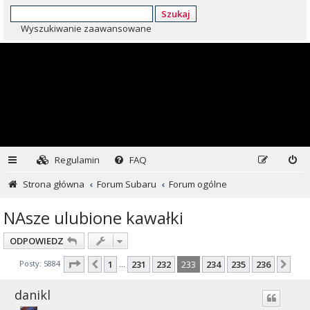
Szukaj
Wyszukiwanie zaawansowane
Regulamin
FAQ
Strona główna
Forum Subaru
Forum ogólne
NAsze ulubione kawałki
ODPOWIEDZ
Strona
233
z
236
Posty: 5884
1
231
232
233
234
235
236
Poprzednia
Nas
…
danikl