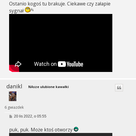
Ostanio kogoś tu brakuje. Ciekawe czy załapie
t
sygnał
danikl
NAsze ulubione kawałki
6 gwiazdek
P
20 lis 2022, o 05:55
o
s
puk, puk. Może ktoś otworzy
t