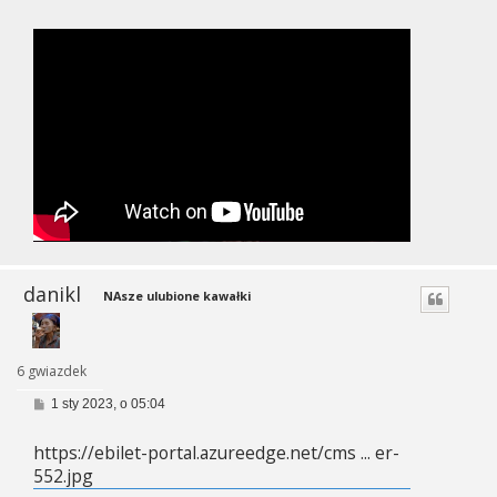
o
s
t
danikl
NAsze ulubione kawałki
6 gwiazdek
P
1 sty 2023, o 05:04
o
s
https://ebilet-portal.azureedge.net/cms ... er-
t
552.jpg