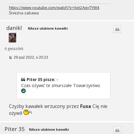
https://www.youtube.com/watch?v=6eI2AqyTYW4
Śnieżna zabawa
danikl
NAsze ulubione kawałki
6 gwiazdek
P
29 paź 2022, o 20:23
o
s
t
Piter 35
pisze:
↑
Czas ożywić te zmurszałe Towarzystwo
Czyżby kawałek wrzucony przez
Fuxa
Cię nie
ożywił
Piter 35
NAsze ulubione kawałki