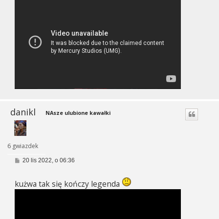
danikl
NAsze ulubione kawałki
6 gwiazdek
P
20 lis 2022, o 06:36
o
s
t
kużwa tak się kończy legenda