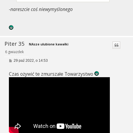
-nareszcie coś niewymyślonego
Piter 35
NAsze ulubione kawałki
6 gwiazdek
P
29 paź 2022, o 14:53
o
s
Czas ożywić te zmurszałe Towarzystwo
t