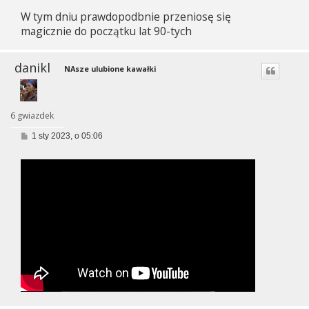
W tym dniu prawdopodbnie przeniosę się
magicznie do początku lat 90-tych
danikl
NAsze ulubione kawałki
6 gwiazdek
P
1 sty 2023, o 05:06
o
s
t