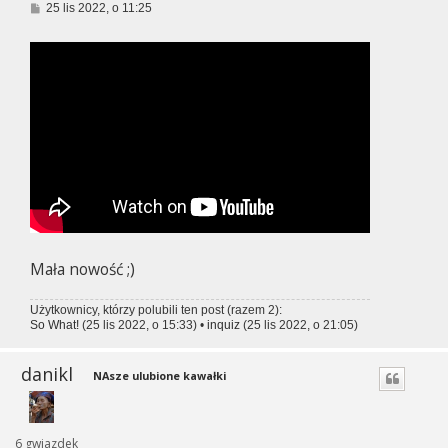
P
25 lis 2022, o 11:25
o
s
t
Mała nowość ;)
Użytkownicy, którzy polubili ten post (razem 2):
So What!
(25 lis 2022, o 15:33) •
inquiz
(25 lis 2022, o 21:05)
danikl
NAsze ulubione kawałki
6 gwiazdek