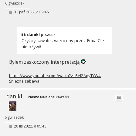
6 gwiazdek
P
31 paź 2022, o 09:46
o
s
t
danikl
pisze:
↑
Czyżby kawałek wrzucony przez Fuxa Cię
nie ożywił
Byłem zaskoczony interpretacją
https://www.youtube.com/watch?v=6eI2AqyTYW4
Śnieżna zabawa
danikl
NAsze ulubione kawałki
6 gwiazdek
P
20 lis 2022, o 05:43
o
s