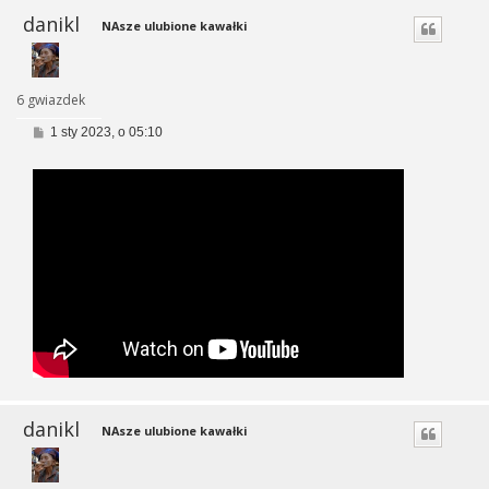
danikl
NAsze ulubione kawałki
6 gwiazdek
P
1 sty 2023, o 05:10
o
s
t
danikl
NAsze ulubione kawałki