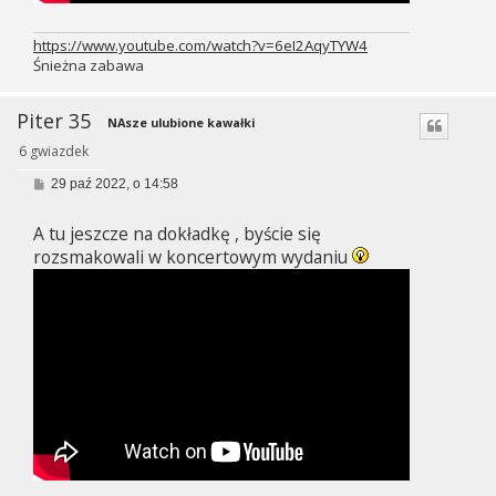
https://www.youtube.com/watch?v=6eI2AqyTYW4
Śnieżna zabawa
Piter 35
NAsze ulubione kawałki
6 gwiazdek
P
29 paź 2022, o 14:58
o
s
A tu jeszcze na dokładkę , byście się
t
rozsmakowali w koncertowym wydaniu