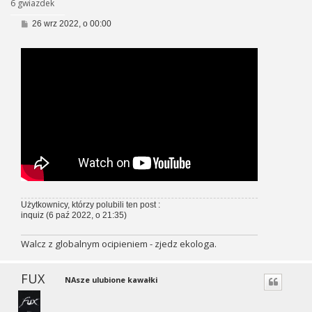
6 gwiazdek
P
26 wrz 2022, o 00:00
o
s
t
Użytkownicy, którzy polubili ten post :
inquiz
(6 paź 2022, o 21:35)
Walcz z globalnym ocipieniem - zjedz ekologa.
FUX
NAsze ulubione kawałki