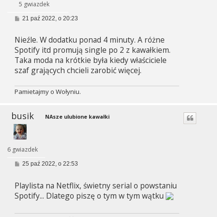
5 gwiazdek
P
21 paź 2022, o 20:23
o
s
Nieźle. W dodatku ponad 4 minuty. A różne
t
Spotify itd promują single po 2 z kawałkiem.
Taka moda na krótkie była kiedy właściciele
szaf grających chcieli zarobić więcej.
Pamietajmy o Wołyniu.
busik
NAsze ulubione kawałki
6 gwiazdek
P
25 paź 2022, o 22:53
o
s
Playlista na Netflix, świetny serial o powstaniu
t
Spotify... Dlatego piszę o tym w tym wątku