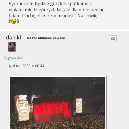
Być może to będzie gorzkie spotkanie z
t
idolami młodzieńczych lat, ale dla mnie będzie
takim trochę eliksirem młodości. Na chwilę
danikl
NAsze ulubione kawałki
6 gwiazdek
P
6 cze 2023, o 00:33
o
s
t