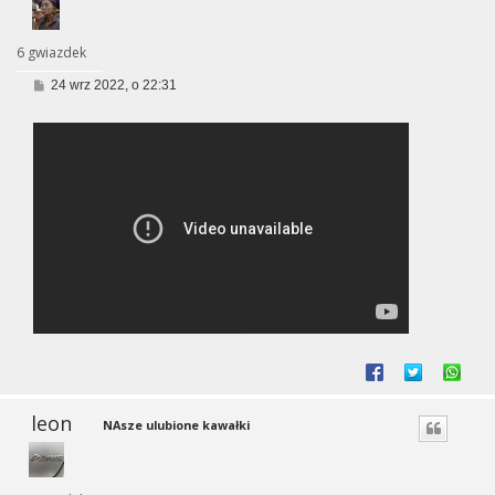
6 gwiazdek
P
24 wrz 2022, o 22:31
o
s
t
leon
NAsze ulubione kawałki