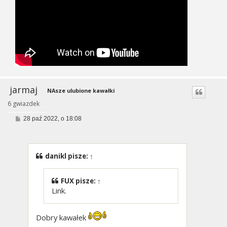
jarmaj
NAsze ulubione kawałki
6 gwiazdek
P
28 paź 2022, o 18:08
o
s
t
danikl
pisze:
↑
FUX
pisze:
↑
Link.
Dobry kawałek