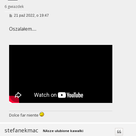
6 gwiazdek
P
21 paź 2022, o 19:47
o
s
Oszalałem.....
t
Dolce far niente
stefanekmac
NAsze ulubione kawałki