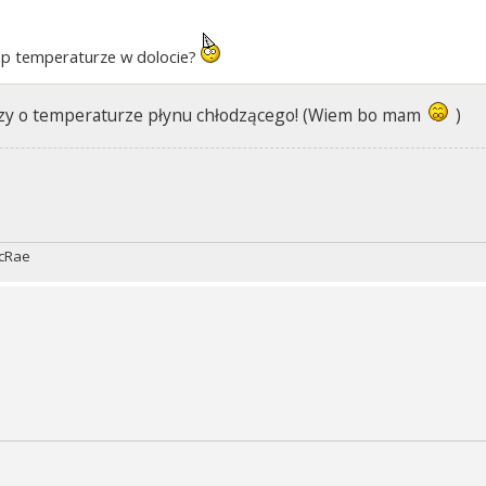
 np temperaturze w dolocie?
edzy o temperaturze płynu chłodzącego! (Wiem bo mam
)
McRae