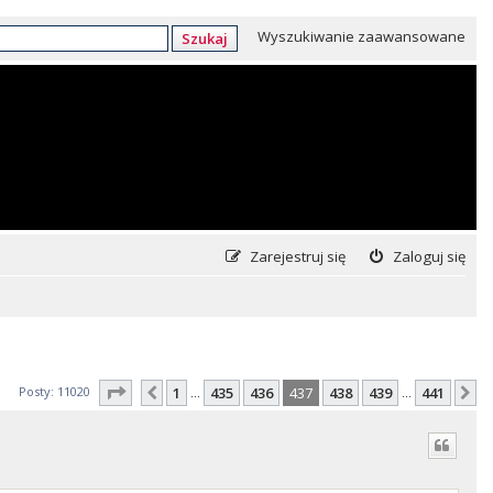
Wyszukiwanie zaawansowane
Szukaj
Zarejestruj się
Zaloguj się
Strona
437
z
441
Posty: 11020
1
435
436
437
438
439
441
Poprzednia
N
…
…