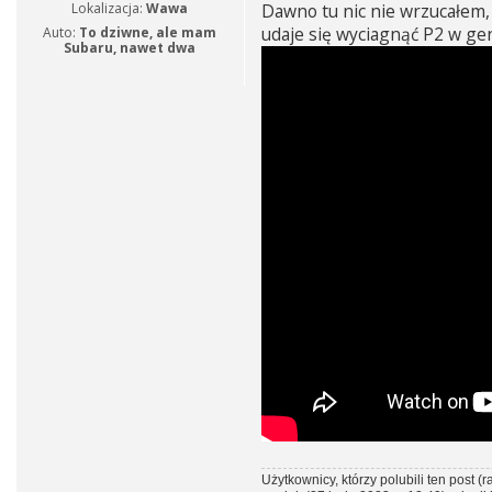
Lokalizacja:
Wawa
Dawno tu nic nie wrzucałem, 
t
udaje się wyciagnąć P2 w gen
Auto:
To dziwne, ale mam
Subaru, nawet dwa
Użytkownicy, którzy polubili ten post (