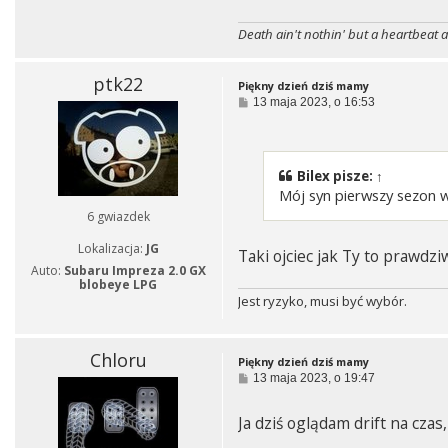
Death ain't nothin' but a heartbeat a
ptk22
Piękny dzień dziś mamy
P
13 maja 2023, o 16:53
o
s
t
Bilex
pisze:
↑
Mój syn pierwszy sezon 
6 gwiazdek
Lokalizacja:
JG
Taki ojciec jak Ty to prawdz
Auto:
Subaru Impreza 2.0 GX
blobeye LPG
Jest ryzyko, musi być wybór.
Chloru
Piękny dzień dziś mamy
P
13 maja 2023, o 19:47
o
s
Ja dziś oglądam drift na czas,
t