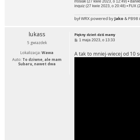
rrosiak
(27 kwie 2023, o 12:49) •
danik
inquiz
(27 kwie 2023, o 20:48) •
FUX
(2
był WRX powered by
Jako
& PB98 i
lukass
Piękny dzień dziś mamy
P
1 maja 2023, o 13:33
5 gwiazdek
o
s
Lokalizacja:
Wawa
A tak to mniej-wiecej od 10 
t
Auto:
To dziwne, ale mam
Subaru, nawet dwa