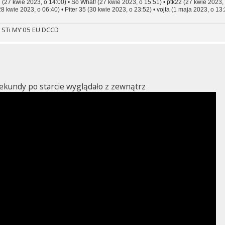
l
(27 kwie 2023, o 14:00) •
So What!
(27 kwie 2023, o 15:51) •
ptk22
(27 kwie 2023, 
8 kwie 2023, o 06:40) •
Piter 35
(30 kwie 2023, o 23:52) •
vojta
(1 maja 2023, o 13:
 STi MY'05 EU DCCD
sekundy po starcie wyglądało z zewnątrz