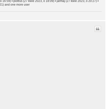
o 16:59) •
piotruś
(27 kwie 2023, o 18:09) •
jarmaj
(27 kwie 2023, o 20:27) •
21) and one more user