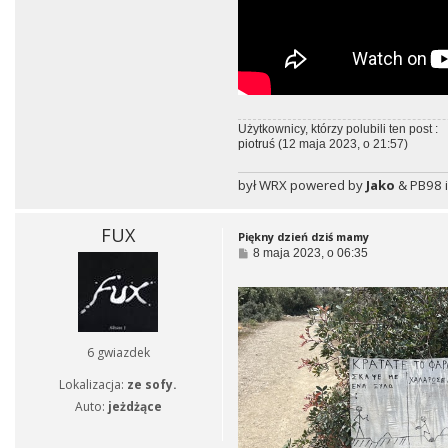
Użytkownicy, którzy polubili ten post :
piotruś
(12 maja 2023, o 21:57)
był WRX powered by
Jako
& PB98 i
FUX
Piękny dzień dziś mamy
P
8 maja 2023, o 06:35
o
s
t
6 gwiazdek
Lokalizacja:
ze sofy.
Auto:
jeżdżące