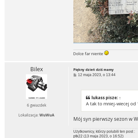
Dolce far niente
Bilex
Piękny dzień dziś mamy
P
12 maja 2023, o 13:44
o
s
t
lukass
pisze:
↑
A tak to mniej-wiecej od
6 gwiazdek
Lokalizacja:
WuWuA
Mój syn pierwszy sezon w W
Użytkownicy, którzy polubili ten post :
ptk22
(13 maja 2023, o 16:52)