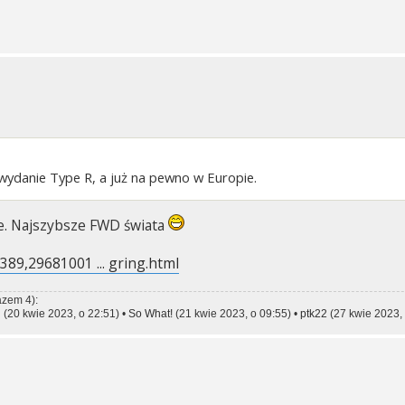
wydanie Type R, a już na pewno w Europie.
ze. Najszybsze FWD świata
389,29681001 ... gring.html
azem 4):
l
(20 kwie 2023, o 22:51) •
So What!
(21 kwie 2023, o 09:55) •
ptk22
(27 kwie 2023, 