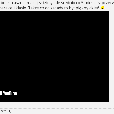
bo i strasznie mało jeździmy, ale średnio co 5 miesiecy prze
eralce i klasie. Także co do zasady to był piękny dzień
razem 11):