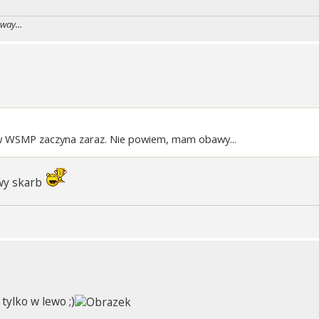
way...
w WSMP zaczyna zaraz. Nie powiem, mam obawy...
iwy skarb
 tylko w lewo ;)