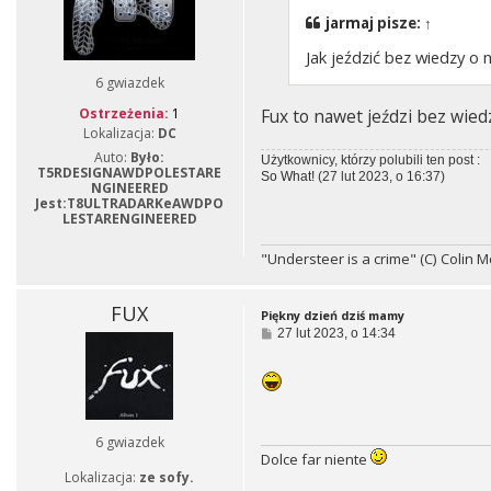
jarmaj
pisze:
↑
Jak jeździć bez wiedzy o
6 gwiazdek
Fux to nawet jeździ bez wi
Ostrzeżenia:
1
Lokalizacja:
DC
Auto:
Było:
Użytkownicy, którzy polubili ten post :
T5RDESIGNAWDPOLESTARE
So What!
(27 lut 2023, o 16:37)
NGINEERED
Jest:T8ULTRADARKeAWDPO
LESTARENGINEERED
"Understeer is a crime" (C) Colin 
FUX
Piękny dzień dziś mamy
P
27 lut 2023, o 14:34
o
s
t
6 gwiazdek
Dolce far niente
Lokalizacja:
ze sofy.