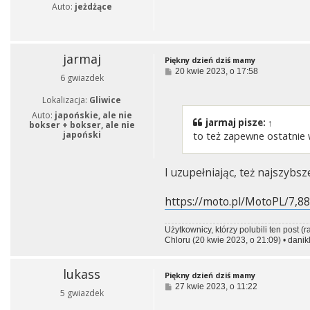
Auto:
jeżdżące
jarmaj
Piękny dzień dziś mamy
P
20 kwie 2023, o 17:58
6 gwiazdek
o
s
Lokalizacja:
Gliwice
t
Auto:
japońskie, ale nie
jarmaj
pisze:
↑
bokser + bokser, ale nie
japoński
to też zapewne ostatnie 
I uzupełniając, też najszybs
https://moto.pl/MotoPL/7,88
Użytkownicy, którzy polubili ten post (r
Chloru
(20 kwie 2023, o 21:09) •
danik
lukass
Piękny dzień dziś mamy
P
27 kwie 2023, o 11:22
5 gwiazdek
o
s