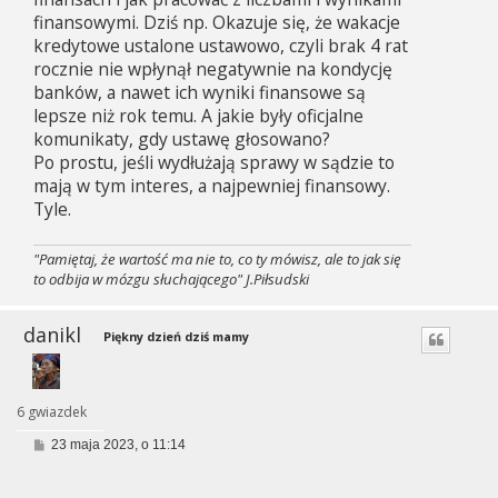
finansowymi. Dziś np. Okazuje się, że wakacje
kredytowe ustalone ustawowo, czyli brak 4 rat
rocznie nie wpłynął negatywnie na kondycję
banków, a nawet ich wyniki finansowe są
lepsze niż rok temu. A jakie były oficjalne
komunikaty, gdy ustawę głosowano?
Po prostu, jeśli wydłużają sprawy w sądzie to
mają w tym interes, a najpewniej finansowy.
Tyle.
"Pamiętaj, że wartość ma nie to, co ty mówisz, ale to jak się
to odbija w mózgu słuchającego" J.Piłsudski
danikl
Piękny dzień dziś mamy
6 gwiazdek
P
23 maja 2023, o 11:14
o
s
t