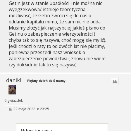
Getin jest w stanie upadłości i nie można nic
wyegzekwować istnieje teoretyczna
możliwość, że Getin zwróci się do nas o
oddanie kapitału mimo, że sam nic nie odda.
Musimy złożyć jak najszybciej jakieś pismo do
Getinu o zabezpieczenie wierzytelności (
chyba tak to się nazywa, choć mogę się mylić).
Jeśli chodzi o raty to od dwóch lat nie płacimy,
ponieważ przeszedł nasz wniosek o
zabezpieczenie powództwa ( znowu nie wiem
czy dokładnie tak to się nazywa)
danikl
Piękny dzień dziś mamy
6 gwiazdek
P
22 maja 2023, o 23:25
o
s
t
busik
pisze:
↑