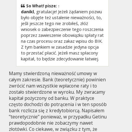
So What!
pisze:
↑
danikl
, gratulacje! Jeżeli żądaniem pozwu
było objęte też ustalenie nieważności, to,
jeśli jeszcze tego nie zrobiłeś, złóż
wniosek o zabezpieczenie tego roszczenia
poprzez zawieszenie obowiązku spłaty rat
na czas procesu oraz zakaz wpisu do BIK.
Z tym bankiem w zasadzie jedyna opcja
to przestać płacić. Jeżeli masz spłacony
kapitał, to będzie zdecydowanie łatwiej.
Mamy stwierdzoną nieważność umowy w
całym zakresie. Bank (teoretycznie) powinien
zwrócić nam wszystkie wpłacone raty i to
zostało stwierdzone w wyroku. My zwracamy
kapitał pożyczony od banku. W praktyce
często dochodzi do potrącenia i w ten sposób
bank rozlicza się z kredytobiorcą. Napisałem
"teoretycznie" ponieważ, w przypadku Getinu
prawdopodobnie nie zobaczymy nawet
złotówki. Co ciekawe, w związku z tym, że