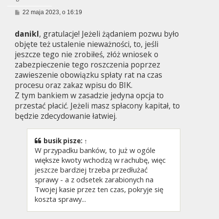
P
22 maja 2023, o 16:19
o
s
danikl
, gratulacje! Jeżeli żądaniem pozwu było
t
objęte też ustalenie nieważności, to, jeśli
jeszcze tego nie zrobiłeś, złóż wniosek o
zabezpieczenie tego roszczenia poprzez
zawieszenie obowiązku spłaty rat na czas
procesu oraz zakaz wpisu do BIK.
Z tym bankiem w zasadzie jedyna opcja to
przestać płacić. Jeżeli masz spłacony kapitał, to
będzie zdecydowanie łatwiej.
busik
pisze:
↑
W przypadku banków, to już w ogóle
większe kwoty wchodzą w rachubę, więc
jeszcze bardziej trzeba przedłużać
sprawy - a z odsetek zarabionych na
Twojej kasie przez ten czas, pokryje się
koszta sprawy...