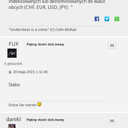
indeksowanych lub denominowanych do walut
obcych (CHF, EUR, USD, JPY). "
"Understeer is a crime" (C) Colin McRae
FUX
Piękny dzień dziś mamy
6 gwiazdek
P
20 maja 2023, o 11:46
o
s
Słabo.
t
Dolce far niente
danikl
Piękny dzień dziś mamy