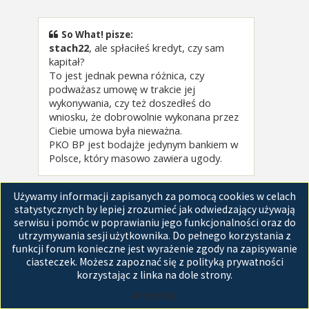
s
t
So What! pisze:
stach22
, ale spłaciłeś kredyt, czy sam
kapitał?
To jest jednak pewna różnica, czy
podważasz umowę w trakcie jej
wykonywania, czy też doszedłeś do
wniosku, że dobrowolnie wykonana przez
Ciebie umowa była nieważna.
PKO BP jest bodajże jedynym bankiem w
Polsce, który masowo zawiera ugody.
Kompletnie nie znam szczegółów.
Używamy informacji zapisanych za pomocą cookies w celach
Właśnie na jutro umowilem się na konsultacje
statystycznych by lepiej zrozumieć jak odwiedzający używają
z doradca w banku. Szybka reakcja po moim
serwisu i pomóc w poprawianiu jego funkcjonalności oraz do
pytaniu przez konto.
utrzymywania sesji użytkownika. Do pełnego korzystania z
funkcji forum konieczne jest wyrażenie zgody na zapisywanie
Zobaczymy jakie będą propozycje.
ciasteczek. Możesz zapoznać się z polityką prywatności
korzystając z linka na dole strony.
KONIEC PISLANDU
Akceptuję