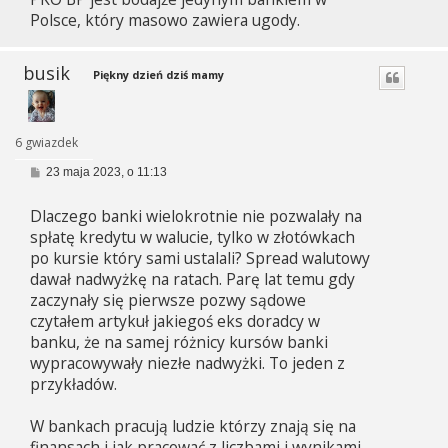
Polsce, który masowo zawiera ugody.
busik
Piękny dzień dziś mamy
6 gwiazdek
P
23 maja 2023, o 11:13
o
s
Dlaczego banki wielokrotnie nie pozwalały na
t
spłatę kredytu w walucie, tylko w złotówkach
po kursie który sami ustalali? Spread walutowy
dawał nadwyżkę na ratach. Parę lat temu gdy
zaczynały się pierwsze pozwy sądowe
czytałem artykuł jakiegoś eks doradcy w
banku, że na samej różnicy kursów banki
wypracowywały niezłe nadwyżki. To jeden z
przykładów.
W bankach pracują ludzie którzy znają się na
finansach i jak pracować z liczbami i wynikami