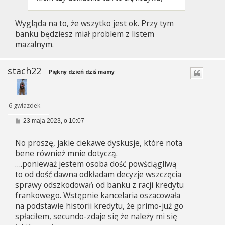
Wygląda na to, że wszytko jest ok. Przy tym
banku będziesz miał problem z listem
mazalnym.
stach22
Piękny dzień dziś mamy
6 gwiazdek
P
23 maja 2023, o 10:07
o
s
No proszę, jakie ciekawe dyskusje, które nota
t
bene również mnie dotyczą.
….ponieważ jestem osoba dość powściągliwą
to od dość dawna odkładam decyzje wszczęcia
sprawy odszkodowań od banku z racji kredytu
frankowego. Wstępnie kancelaria oszacowała
na podstawie historii kredytu, że primo-już go
spłaciłem, secundo-zdaje się że należy mi się