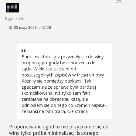
6 gwiazdek
P
23 maja 2023, o 07:26
o
s
t
Banki, niektóre, już przyznały się do winy
proponując ugody bez chodzenia do
sądu. Wiele też zależało od
poszczególnych zapisów w treści umowy.
Różniły się pomiędzy bankami. Tak
zgadzam się że sprawa była bardziej
skomplikowana, niż tylko sam fakt
zarabiania na obracaniu kasą, ale
odniosłem się do tego co Szymon napisał,
że banki na tym tracą. Nie stracą.
Proponowanie ugód to nie przyznanie się do
winy tylko próba minimalizacji istotnego