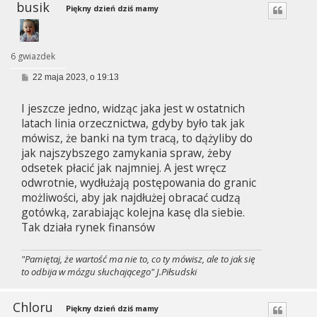
busik
Piękny dzień dziś mamy
6 gwiazdek
P
22 maja 2023, o 19:13
o
s
I jeszcze jedno, widząc jaka jest w ostatnich
t
latach linia orzecznictwa, gdyby było tak jak
mówisz, że banki na tym tracą, to dążyliby do
jak najszybszego zamykania spraw, żeby
odsetek płacić jak najmniej. A jest wręcz
odwrotnie, wydłużają postępowania do granic
możliwości, aby jak najdłużej obracać cudzą
gotówką, zarabiając kolejna kasę dla siebie.
Tak działa rynek finansów
"Pamiętaj, że wartość ma nie to, co ty mówisz, ale to jak się
to odbija w mózgu słuchającego" J.Piłsudski
Chloru
Piękny dzień dziś mamy