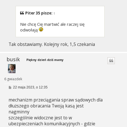
t
Piter 35
pisze:
↑
Nie chcę Cię martwić ale raczej się
odwołają
Tak obstawiamy. Kolejny rok, 1,5 czekania
busik
Piękny dzień dziś mamy
6 gwiazdek
P
22 maja 2023, o 12:35
o
s
mechanizm przeciągania spraw sądowych dla
t
dłuższego obracania Twoją kasą jest
nagminny
szczególnie widoczne jest to w
ubezpieczeniach komunikacyjnych - gdzie