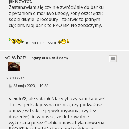
jakiś zwrot.
Zastanawiam się czy nie zwrócić się do banku
z pytaniem o możliwe ugody, żeby oszczędzić
sobie długiej procedury i załatwić to jednym
cięciem. Mój bank to PKO BP. No zobaczymy.
KONIEC PISLANDU
So What!
Piękny dzień dziś mamy
6 gwiazdek
P
23 maja 2023, o 10:28
o
s
stach22
, ale spłaciłeś kredyt, czy sam kapitał?
t
To jest jednak pewna różnica, czy podważasz
umowę w trakcie jej wykonywania, czy też
doszedłeś do wniosku, że dobrowolnie
wykonana przez Ciebie umowa była nieważna.
PKO BP jest bodajże jedynym bankiem w