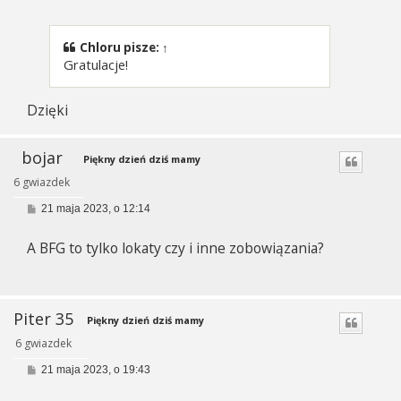
s
t
Chloru
pisze:
↑
Gratulacje!
Dzięki
bojar
Piękny dzień dziś mamy
6 gwiazdek
P
21 maja 2023, o 12:14
o
s
A BFG to tylko lokaty czy i inne zobowiązania?
t
Piter 35
Piękny dzień dziś mamy
6 gwiazdek
P
21 maja 2023, o 19:43
o
s