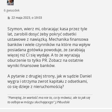
6 gwiazdek
P
22 maja 2023, o 19:03
o
s
Szymon, wierz mi, obracając kasa przez tyle
t
lat, zarobili dosyć żeby pokryć odsetki
ustawowe z nawiązką. Mechanika finansowa
banków i wiele czynników na które ma wpływ
posiadana gotówka powoduje, że zarabiają
więcej niż Ci się wydaje. A to że wyrażają
oburzenie to tylko PR. Zobacz na ostatnie
wyniki finansowe banków.
A pytanie z drugiej strony, jak w sądzie Daniel
wygra i otrzyma zwrot kapitału z odsetkami,
co się dzieje z nieruchomością?
"Pamiętaj, że wartość ma nie to, co ty mówisz, ale to jak się
to odbija w mózgu słuchającego" J.Piłsudski