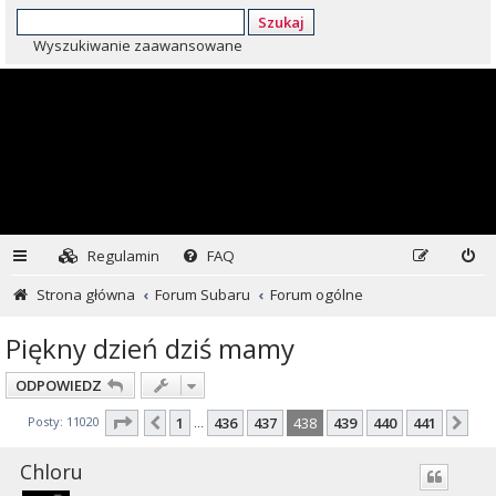
Szukaj
Wyszukiwanie zaawansowane
Regulamin
FAQ
Strona główna
Forum Subaru
Forum ogólne
Piękny dzień dziś mamy
ODPOWIEDZ
Strona
438
z
441
Posty: 11020
1
436
437
438
439
440
441
Poprzednia
Na
…
Chloru