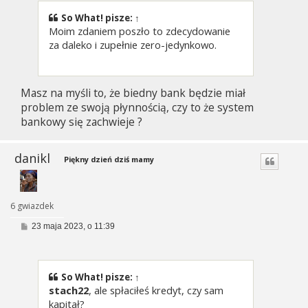
So What!
pisze:
↑
Moim zdaniem poszło to zdecydowanie
za daleko i zupełnie zero-jedynkowo.
Masz na myśli to, że biedny bank będzie miał
problem ze swoją płynnością, czy to że system
bankowy się zachwieje ?
danikl
Piękny dzień dziś mamy
6 gwiazdek
P
23 maja 2023, o 11:39
o
s
t
So What!
pisze:
↑
stach22
, ale spłaciłeś kredyt, czy sam
kapitał?