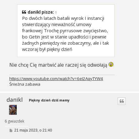
t
danikl
pisze:
↑
Po dwóch latach batalii wyrok I instancji
stwierdzający nieważność umowy
frankowej Trochę pyrrusowe zwycięstwo,
bo Getin jest w stanie upadłości i pewnie
żadnych pieniędzy nie zobaczymy, ale i tak
wczoraj był piękny dzień
Nie chcę Cię martwić ale raczej się odwołają
https://www.youtube.com/watch?v=6eI2AqyTYW4
Śnieżna zabawa
danikl
Piękny dzień dziś mamy
6 gwiazdek
P
21 maja 2023, o 21:40
o
s