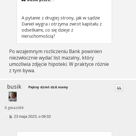
A pytanie z drugiej strony, jak w sądzie
Daniel wygra i otrzyma zwrot kapitału z
odsetkami, co się dzieje z
nieruchomością?
Po wzajemnym rozliczeniu Bank powinien
niezwłocznie wydać list mazalny, który
umożliwia zdjęcie hipoteki. W praktyce różnie
z tym bywa.
busik
Piękny dzień dziś mamy
6 gwiazdek
P
23 maja 2023, o 06:02
o
s
t