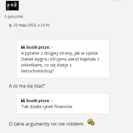
6 gwiazdek
P
22 maja 2023, o 22:41
o
s
t
busik
pisze:
↑
A pytanie z drugiej strony, jak w sądzie
Daniel wygra i otrzyma zwrot kapitału z
odsetkami, co się dzieje z
nieruchomością?
A co ma się stać?
busik
pisze:
↑
Tak działa rynek finansów
O takie argumenty nic nie robiłem.