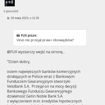
6 gwiazdek
P
20 maja 2023, o 11:35
o
s
t
FUX pisze:
Vevo nie przejął praw i obowiązków?
@FUX wystarczy wejść na stronę...
"Dzień dobry,
osiem największych banków komercyjnych
działających w Polsce wraz z Bankowym
Funduszem Gwarancyjnym stworzyło
VeloBank S.A. Przejął on na mocy decyzji
Bankowego Funduszu Gwarancyjnego
działalność Getin Noble Bank S.A.
z wyłączeniem m.in. kredytów hipotecznych