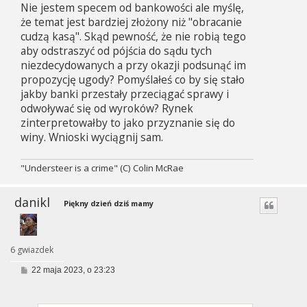
Nie jestem specem od bankowości ale myślę,
że temat jest bardziej złożony niż "obracanie
cudzą kasą". Skąd pewność, że nie robią tego
aby odstraszyć od pójścia do sądu tych
niezdecydowanych a przy okazji podsunąć im
propozycję ugody? Pomyślałeś co by się stało
jakby banki przestały przeciągać sprawy i
odwoływać się od wyroków? Rynek
zinterpretowałby to jako przyznanie się do
winy. Wnioski wyciągnij sam.
"Understeer is a crime" (C) Colin McRae
danikl
Piękny dzień dziś mamy
6 gwiazdek
P
22 maja 2023, o 23:23
o
s
t