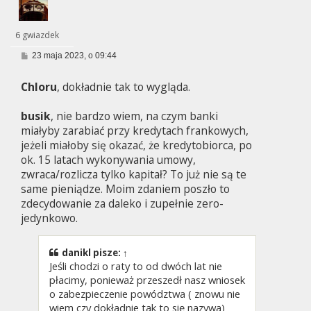
6 gwiazdek
P
23 maja 2023, o 09:44
o
s
Chloru
, dokładnie tak to wygląda.
t
busik
, nie bardzo wiem, na czym banki
miałyby zarabiać przy kredytach frankowych,
jeżeli miałoby się okazać, że kredytobiorca, po
ok. 15 latach wykonywania umowy,
zwraca/rozlicza tylko kapitał? To już nie są te
same pieniądze. Moim zdaniem poszło to
zdecydowanie za daleko i zupełnie zero-
jedynkowo.
danikl
pisze:
↑
Jeśli chodzi o raty to od dwóch lat nie
płacimy, ponieważ przeszedł nasz wniosek
o zabezpieczenie powództwa ( znowu nie
wiem czy dokładnie tak to się nazywa)