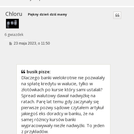
Chloru
Piękny dzień dziś mamy
6 gwiazdek
P
23 maja 2023, o 11:50
o
s
t
busik pisze:
Dlaczego banki wielokrotnie nie pozwalały
na spłatę kredytu w walucie, tylko w
złotówkach po kursie który sami ustalali?
Spread walutowy dawał nadwyżkę na
ratach. Parę lat temu gdy zaczynały się
pierwsze pozwy sądowe czytałem artykuł
jakiegoś eks doradcy w banku, że na
samej różnicy kursów banki
wypracowywały niezłe nadwyżki. To jeden
z przykładów.