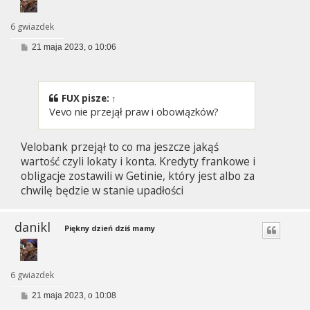
6 gwiazdek
P
21 maja 2023, o 10:06
o
s
t
FUX
pisze:
↑
Vevo nie przejął praw i obowiązków?
Velobank przejął to co ma jeszcze jakąś
wartość czyli lokaty i konta. Kredyty frankowe i
obligacje zostawili w Getinie, który jest albo za
chwilę będzie w stanie upadłości
danikl
Piękny dzień dziś mamy
6 gwiazdek
P
21 maja 2023, o 10:08
o