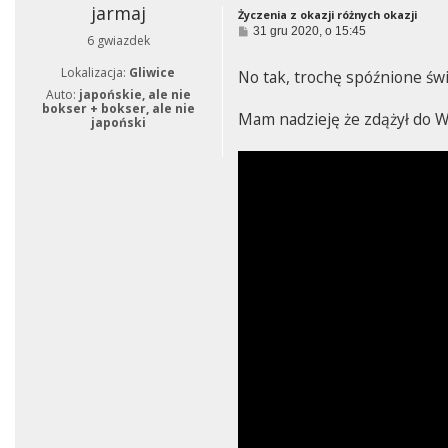
jarmaj
Życzenia z okazji różnych okazji
P
31 gru 2020, o 15:45
6 gwiazdek
o
s
Lokalizacja:
Gliwice
t
No tak, trochę spóźnione świ
Auto:
japońskie, ale nie
bokser + bokser, ale nie
Mam nadzieję że zdążył do W
japoński