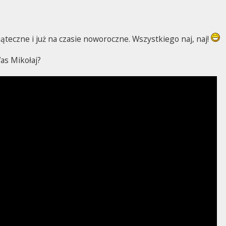
ąteczne i już na czasie noworoczne. Wszystkiego naj, naj!
as Mikołaj?