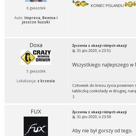
KONIEC PISLANDU
6 gwiazdek
Auto:
Impreza, Beema i
jeszcze Suzuki
Doxa
Życzenia z okazji różnych okazji
P
31 gru 2020, o 23:51
o
s
t
Wszystkiego najlepszego 
5 gwiazdek
Lokalizacja:
z krzesła
Człowiek do kresu życia powinien s
tabliczką czekolady w drugiej, narą
:)
FUX
Życzenia z okazji różnych okazji
P
31 gru 2020, o 23:58
o
s
Aby nie był gorszy od tego.
t