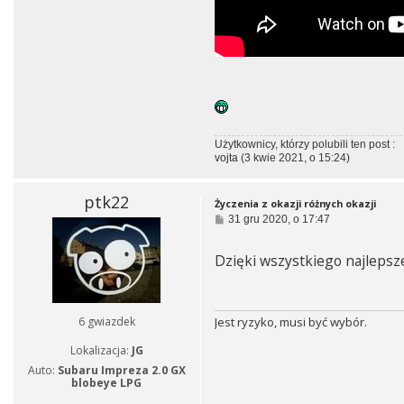
Użytkownicy, którzy polubili ten post :
vojta
(3 kwie 2021, o 15:24)
ptk22
Życzenia z okazji różnych okazji
P
31 gru 2020, o 17:47
o
s
t
Dzięki wszystkiego najleps
Jest ryzyko, musi być wybór.
6 gwiazdek
Lokalizacja:
JG
Auto:
Subaru Impreza 2.0 GX
blobeye LPG