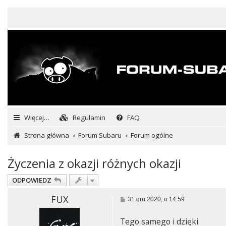
Więcej…
Regulamin
FAQ
Strona główna
Forum Subaru
Forum ogólne
Życzenia z okazji różnych okazji
ODPOWIEDZ
FUX
P
31 gru 2020, o 14:59
o
s
Tego samego i dzięki.
t