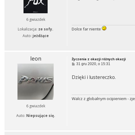
6 gwiazdek
Dolce far niente
Lokalizacja:
ze sofy.
Auto:
jeżdżące
leon
Życzenia z okazji różnych okazji
P
31 gru 2020, o 15:31
o
s
Dzięki i lustereczko.
t
Walcz z globalnym ocipieniem - zj
6 gwiazdek
Auto:
Niepsujące się.