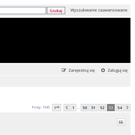
Wyszukiwanie zaawansowane
Szukaj
Zarejestruj się
Zaloguj się
Strona
53
z
54
Posty: 1345
1
50
51
52
53
54
Poprzednia
N
…