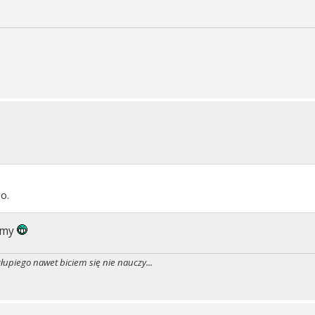
o.
ajmy
piego nawet biciem się nie nauczy...