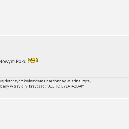
w Nowym Roku
ię dotoczyć z kieliszkiem Chardonnay w jednej ręce,
bany w trzy d..y, krzycząc : "ALE TO BYŁA JAZDA!"