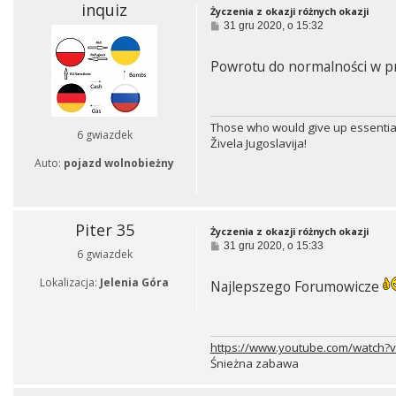
inquiz
Życzenia z okazji różnych okazji
P
31 gru 2020, o 15:32
o
s
t
Powrotu do normalności w pr
Those who would give up essential l
6 gwiazdek
Živela Jugoslavija!
Auto:
pojazd wolnobieżny
Piter 35
Życzenia z okazji różnych okazji
P
31 gru 2020, o 15:33
6 gwiazdek
o
s
Lokalizacja:
Jelenia Góra
t
Najlepszego Forumowicze
https://www.youtube.com/watch
Śnieżna zabawa