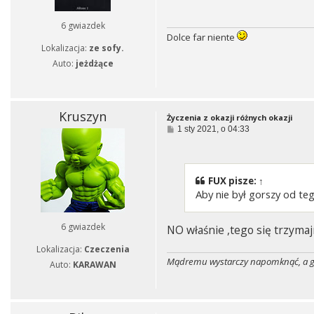
6 gwiazdek
Dolce far niente
Lokalizacja:
ze sofy.
Auto:
jeżdżące
Kruszyn
Życzenia z okazji różnych okazji
P
1 sty 2021, o 04:33
o
s
t
FUX
pisze:
↑
Aby nie był gorszy od teg
6 gwiazdek
NO właśnie ,tego się trzym
Lokalizacja:
Czeczenia
Mądremu wystarczy napomknąć, a głu
Auto:
KARAWAN