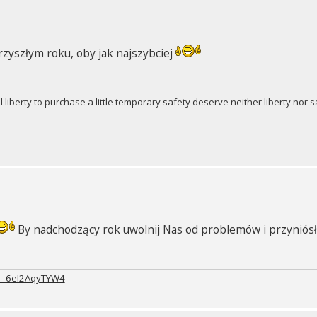
zyszłym roku, oby jak najszybciej
iberty to purchase a little temporary safety deserve neither liberty nor s
By nadchodzący rok uwolnij Nas od problemów i przyniósł
?v=6eI2AqyTYW4