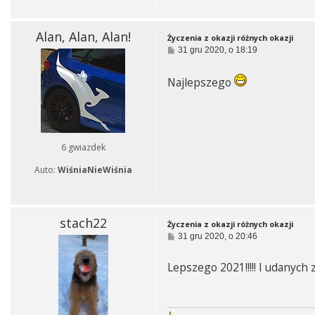
Alan, Alan, Alan!
Życzenia z okazji różnych okazji
P
31 gru 2020, o 18:19
o
s
t
Najlepszego
6 gwiazdek
Auto:
WiśniaNieWiśnia
stach22
Życzenia z okazji różnych okazji
P
31 gru 2020, o 20:46
o
s
Lepszego 2021!!!!! I udanych
t