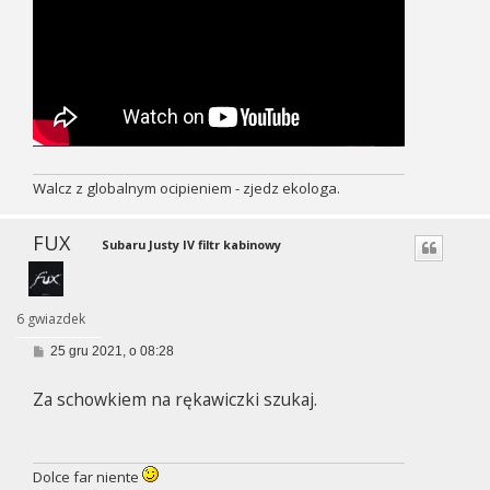
Walcz z globalnym ocipieniem - zjedz ekologa.
FUX
Subaru Justy IV filtr kabinowy
6 gwiazdek
P
25 gru 2021, o 08:28
o
s
Za schowkiem na rękawiczki szukaj.
t
Dolce far niente