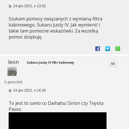
P
24 gru 2021, o 13:52
o
s
Szukam pomocy związanych z wymianą filtra
t
kabinowego, Subaru Justy IV. Jak wymienić i
takie tam pomocne wskazówki. Za wszelką
pomoc dziękuję.
leon
Subaru Justy IV filtr kabinowy
6 gwiazdek
P
24 gru 2021, o 16:30
o
s
To jest to samo co Daihatsu Sirion czy Toyota
t
Passo.