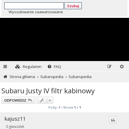
Szukaj
Wyszukiwanie zaawansowane
Regulamin
FAQ
Strona główna
Subarupedia
Subarupedia
Subaru Justy IV filtr kabinowy
ODPOWIEDZ
Posty: 4 • Strona
1
z
1
kajusz11
0 gwiazdek