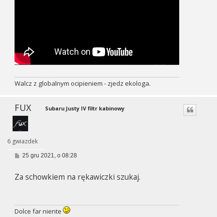
Walcz z globalnym ocipieniem - zjedz ekologa.
FUX
Subaru Justy IV filtr kabinowy
6 gwiazdek
P
25 gru 2021, o 08:28
o
s
Za schowkiem na rękawiczki szukaj.
t
Dolce far niente