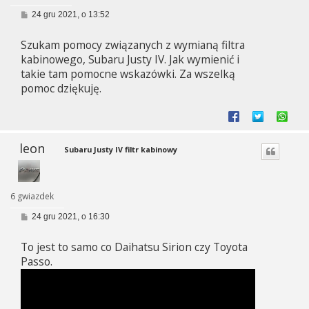
P
24 gru 2021, o 13:52
o
s
Szukam pomocy związanych z wymianą filtra
t
kabinowego, Subaru Justy IV. Jak wymienić i
takie tam pomocne wskazówki. Za wszelką
pomoc dziękuję.
leon
Subaru Justy IV filtr kabinowy
6 gwiazdek
P
24 gru 2021, o 16:30
o
s
To jest to samo co Daihatsu Sirion czy Toyota
t
Passo.