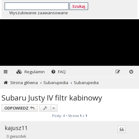
Szukaj
Wyszukiwanie zaawansowane
Regulamin
FAQ
Strona główna
Subarupedia
Subarupedia
Subaru Justy IV filtr kabinowy
ODPOWIEDZ
Posty: 4 • Strona
1
z
1
kajusz11
0 gwiazdek