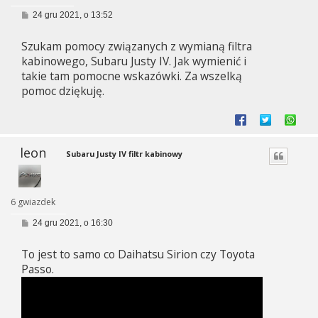
P
24 gru 2021, o 13:52
o
s
Szukam pomocy związanych z wymianą filtra
t
kabinowego, Subaru Justy IV. Jak wymienić i
takie tam pomocne wskazówki. Za wszelką
pomoc dziękuję.
leon
Subaru Justy IV filtr kabinowy
6 gwiazdek
P
24 gru 2021, o 16:30
o
s
To jest to samo co Daihatsu Sirion czy Toyota
t
Passo.