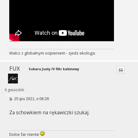
Walcz z globalnym ocipieniem - zjedz ekologa.
FUX
Subaru Justy IV filtr kabinowy
6 gwiazdek
P
25 gru 2021, o 08:28
o
s
Za schowkiem na rękawiczki szukaj.
t
Dolce far niente