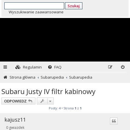
Szukaj
Wyszukiwanie zaawansowane
Regulamin
FAQ
Strona główna
Subarupedia
Subarupedia
Subaru Justy IV filtr kabinowy
ODPOWIEDZ
Posty: 4 • Strona
1
z
1
kajusz11
0 gwiazdek