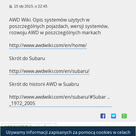
P
15 sty 2015, o 22:45
o
s
AWD Wiki. Opis systemów użytych w
t
poszczególnych pojazdach, wersji systemów,
rozwoju AWD w poszczególnych markach
http://www.awdwiki.com/en/home/
Skrót do Subaru
http://www.awdwiki.com/en/subaru/
Skrót do historii AWD w Suabru
http://www.awdwiki.com/en/subaru/#Subar ...
_1972_2005
ODPOWIEDZ
Używamy informacji zapisanych za pomocą cookies w celach
Posty: 1 • Strona
1
z
1