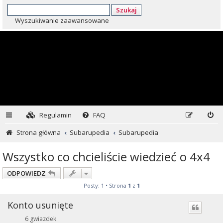
Szukaj
Wyszukiwanie zaawansowane
Regulamin
FAQ
Strona główna
Subarupedia
Subarupedia
Wszystko co chcieliście wiedzieć o 4x4
ODPOWIEDZ
Posty: 1 • Strona
1
z
1
Konto usunięte
6 gwiazdek