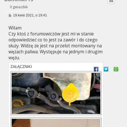
0 gwiazdek
P
19 kwie 2021, o 19:41
o
s
Witam
t
Czy ktoś z forumowiczów jest mi w stanie
odpowiedzieć co to jest za zawór i do czego
służy. Widzę że jest na przelot montowany na
wężach paliwa. Występuje na jednym i drugim
wężu.
ZAŁĄCZNIKI