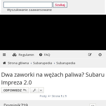
Szukaj
Wyszukiwanie zaawansowane
Regulamin
FAQ
Strona główna
Subarupedia
Subarupedia
Dwa zaworki na wężach paliwa? Subaru
Impreza 2.0
ODPOWIEDZ
Posty: 4 • Strona
1
z
1
Dominik719