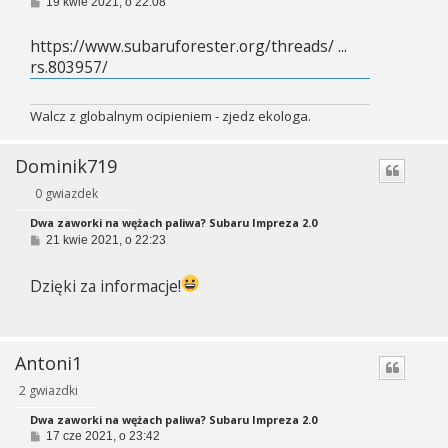
P
19 kwie 2021, o 22:08
o
s
https://www.subaruforester.org/threads/ ...
t
rs.803957/
Walcz z globalnym ocipieniem - zjedz ekologa.
Dominik719
0 gwiazdek
Dwa zaworki na wężach paliwa? Subaru Impreza 2.0
P
21 kwie 2021, o 22:23
o
s
t
Dzięki za informacje!
Antoni1
2 gwiazdki
Dwa zaworki na wężach paliwa? Subaru Impreza 2.0
P
17 cze 2021, o 23:42