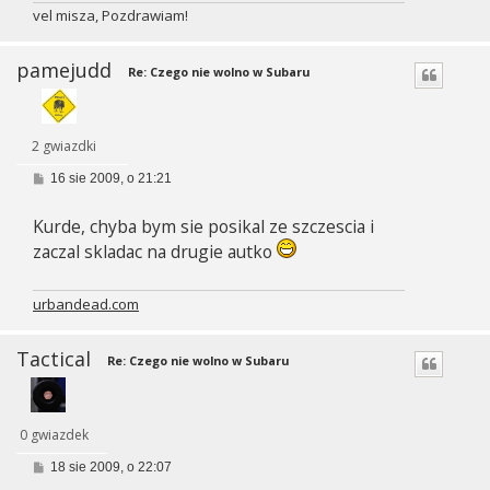
vel misza, Pozdrawiam!
pamejudd
Re: Czego nie wolno w Subaru
2 gwiazdki
P
16 sie 2009, o 21:21
o
s
Kurde, chyba bym sie posikal ze szczescia i
t
zaczal skladac na drugie autko
urbandead.com
Tactical
Re: Czego nie wolno w Subaru
0 gwiazdek
P
18 sie 2009, o 22:07
o