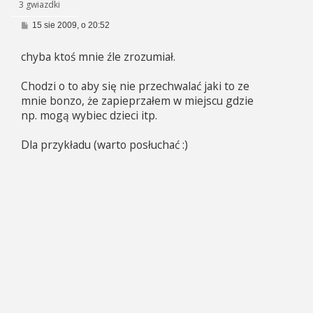
3 gwiazdki
P
15 sie 2009, o 20:52
o
s
chyba ktoś mnie źle zrozumiał.
t
Chodzi o to aby się nie przechwalać jaki to ze
mnie bonzo, że zapieprzałem w miejscu gdzie
np. mogą wybiec dzieci itp.
Dla przykładu (warto posłuchać :)