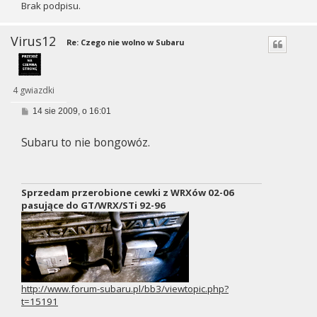
Brak podpisu.
Virus12
Re: Czego nie wolno w Subaru
4 gwiazdki
P
14 sie 2009, o 16:01
o
s
Subaru to nie bongowóz.
t
Sprzedam przerobione cewki z WRXów 02-06
pasujące do GT/WRX/STi 92-96
http://www.forum-subaru.pl/bb3/viewtopic.php?
t=15191