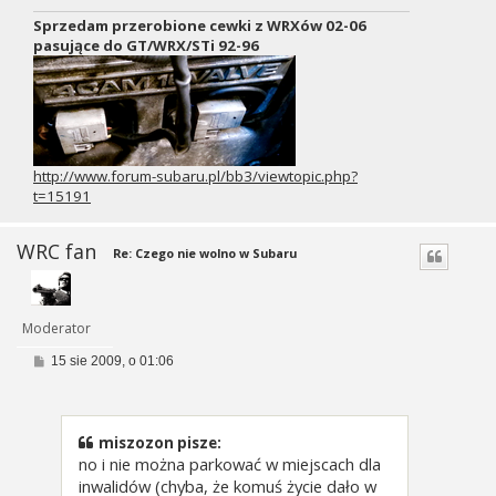
Sprzedam przerobione cewki z WRXów 02-06
pasujące do GT/WRX/STi 92-96
http://www.forum-subaru.pl/bb3/viewtopic.php?
t=15191
WRC fan
Re: Czego nie wolno w Subaru
Moderator
P
15 sie 2009, o 01:06
o
s
t
miszozon pisze:
no i nie można parkować w miejscach dla
inwalidów (chyba, że komuś życie dało w