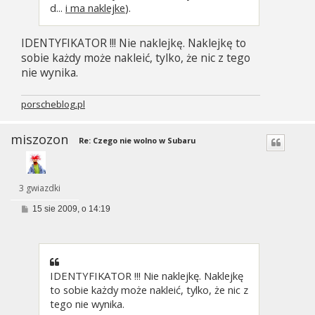
d...
i ma naklejke
).
IDENTYFIKATOR !!! Nie naklejkę. Naklejkę to
sobie każdy może nakleić, tylko, że nic z tego
nie wynika.
porscheblog.pl
miszozon
Re: Czego nie wolno w Subaru
3 gwiazdki
P
15 sie 2009, o 14:19
o
s
t
IDENTYFIKATOR !!! Nie naklejkę. Naklejkę
to sobie każdy może nakleić, tylko, że nic z
tego nie wynika.