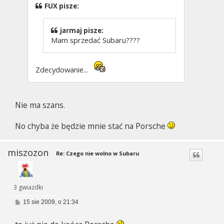
FUX pisze:
jarmaj pisze:
Mam sprzedać Subaru????
Zdecydowanie...
Nie ma szans.
No chyba że będzie mnie stać na Porsche
miszozon
Re: Czego nie wolno w Subaru
3 gwiazdki
P
15 sie 2009, o 21:34
o
s
t