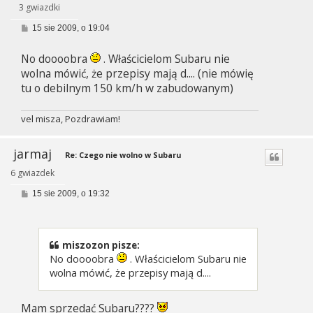
3 gwiazdki
P
15 sie 2009, o 19:04
o
s
No doooobra
. Właścicielom Subaru nie
t
wolna mówić, że przepisy mają d.... (nie mówię
tu o debilnym 150 km/h w zabudowanym)
vel misza, Pozdrawiam!
jarmaj
Re: Czego nie wolno w Subaru
6 gwiazdek
P
15 sie 2009, o 19:32
o
s
t
miszozon pisze:
No doooobra
. Właścicielom Subaru nie
wolna mówić, że przepisy mają d....
Mam sprzedać Subaru????