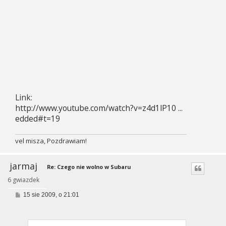
Link:
http://www.youtube.com/watch?v=z4d1lP10 ...
edded#t=19
vel misza, Pozdrawiam!
jarmaj
Re: Czego nie wolno w Subaru
6 gwiazdek
P
15 sie 2009, o 21:01
o
s
t