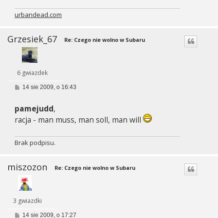
urbandead.com
Grzesiek_67
Re: Czego nie wolno w Subaru
6 gwiazdek
P
14 sie 2009, o 16:43
o
s
pamejudd
,
t
racja - man muss, man soll, man will
Brak podpisu.
miszozon
Re: Czego nie wolno w Subaru
3 gwiazdki
P
14 sie 2009, o 17:27