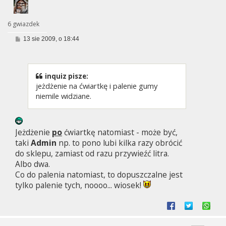
6 gwiazdek
P
13 sie 2009, o 18:44
o
s
t
inquiz pisze:
jeżdżenie na ćwiartkę i palenie gumy
niemile widziane.
Jeżdżenie
po
ćwiartkę natomiast - może być,
taki
Admin
np. to pono lubi kilka razy obrócić
do sklepu, zamiast od razu przywieźć litra.
Albo dwa.
Co do palenia natomiast, to dopuszczalne jest
tylko palenie tych, noooo... wiosek!