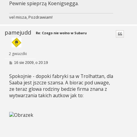
Pewnie spieprzą Koenigsegga.
vel misza, Pozdrawiam!
pamejudd
Re: Czego nie wolno w Subaru
2 gwiazdki
P
16 sie 2009, o 20:19
o
s
Spokojnie - dopoki fabryki sa w Trolhattan, dla
t
Saaba jest jszcze szansa. A biorac pod uwage,
ze teraz glowa rodziny bedzie firma znana z
wytwarzania takich autkow jak to: