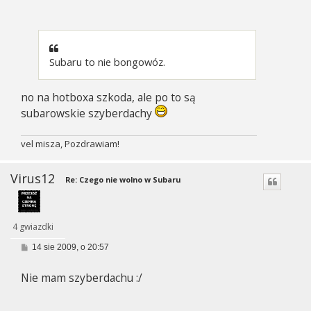
o
s
t
Subaru to nie bongowóz.
no na hotboxa szkoda, ale po to są
subarowskie szyberdachy
vel misza, Pozdrawiam!
Virus12
Re: Czego nie wolno w Subaru
4 gwiazdki
P
14 sie 2009, o 20:57
o
s
Nie mam szyberdachu :/
t