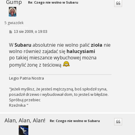
Gump
Re: Czego nie wolno w Subaru
5 gwiazdek
P
13 sie 2009, o 19:03
o
s
W
Subaru
absolutnie nie wolno palić
zioła
nie
t
wolno również zajadać się
halucysiami
po takiej mieszance wybuchowej można
pomylić żonę z teściową
Legio Patria Nostra
"Jeżeli myślisz, że jesteś mężczyzną, boś spłodził syna,
posadził drzewo i wybudował dom, to jesteś w błędzie.
Spróbuj przebiec
Rzeźnika "
Alan, Alan, Alan!
Re: Czego nie wolno w Subaru