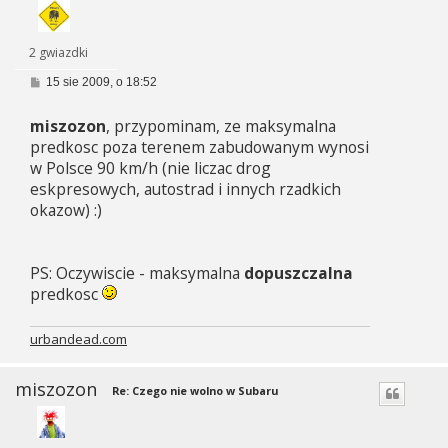
2 gwiazdki
P
15 sie 2009, o 18:52
o
s
miszozon
, przypominam, ze maksymalna
t
predkosc poza terenem zabudowanym wynosi
w Polsce 90 km/h (nie liczac drog
eskpresowych, autostrad i innych rzadkich
okazow) :)
PS: Oczywiscie - maksymalna
dopuszczalna
predkosc
urbandead.com
miszozon
Re: Czego nie wolno w Subaru