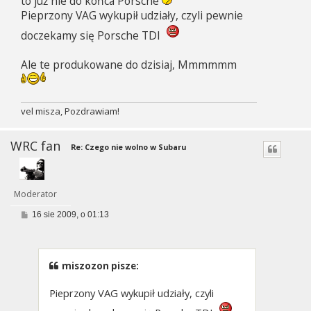
to już nie do końca Porsche
Pieprzony VAG wykupił udziały, czyli pewnie
doczekamy się Porsche TDI
Ale te produkowane do dzisiaj, Mmmmmm
vel misza, Pozdrawiam!
WRC fan
Re: Czego nie wolno w Subaru
Moderator
P
16 sie 2009, o 01:13
o
s
t
miszozon pisze:
Pieprzony VAG wykupił udziały, czyli