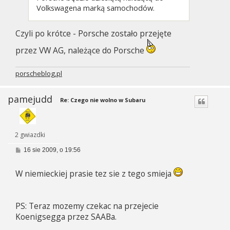
Volkswagena marką samochodów.
Czyli po krótce - Porsche zostało przejęte
przez VW AG, należące do Porsche
porscheblog.pl
pamejudd
Re: Czego nie wolno w Subaru
2 gwiazdki
P
16 sie 2009, o 19:56
o
s
t
W niemieckiej prasie tez sie z tego smieja
PS: Teraz mozemy czekac na przejecie
Koenigsegga przez SAABa.