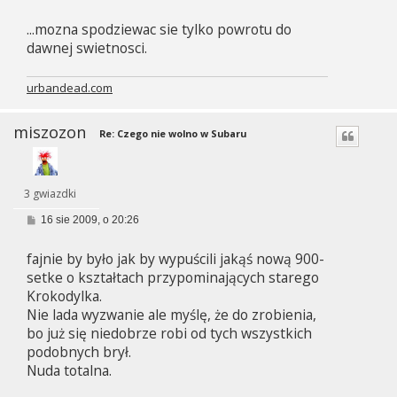
...mozna spodziewac sie tylko powrotu do
dawnej swietnosci.
urbandead.com
miszozon
Re: Czego nie wolno w Subaru
3 gwiazdki
P
16 sie 2009, o 20:26
o
s
fajnie by było jak by wypuścili jakąś nową 900-
t
setke o kształtach przypominających starego
Krokodylka.
Nie lada wyzwanie ale myślę, że do zrobienia,
bo już się niedobrze robi od tych wszystkich
podobnych brył.
Nuda totalna.