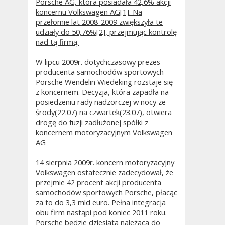
Porsche AG, która posiadała 42,6% akcji
koncernu Volkswagen AG[1]. Na
przełomie lat 2008-2009 zwiększyła te
udziały do 50,76%[2], przejmując kontrolę
nad tą firmą.
W lipcu 2009r. dotychczasowy prezes
producenta samochodów sportowych
Porsche Wendelin Wiedeking rozstaje się
z koncernem. Decyzja, która zapadła na
posiedzeniu rady nadzorczej w nocy ze
środy(22.07) na czwartek(23.07), otwiera
drogę do fuzji zadłużonej spółki z
koncernem motoryzacyjnym Volkswagen
AG
14 sierpnia 2009r. koncern motoryzacyjny
Volkswagen ostatecznie zadecydował, że
przejmie 42 procent akcji producenta
samochodów sportowych Porsche, płacąc
za to do 3,3 mld euro.
Pełna integracja
obu firm nastąpi pod koniec 2011 roku.
Porsche będzie dziesiątą należącą do