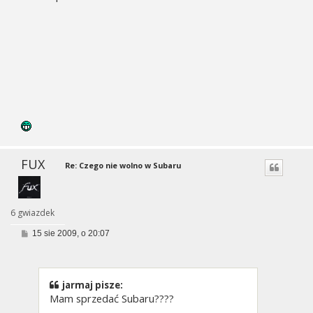
FUX
Re: Czego nie wolno w Subaru
6 gwiazdek
P
15 sie 2009, o 20:07
o
s
t
jarmaj pisze:
Mam sprzedać Subaru????