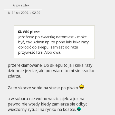
6 gwiazdek
P
14 sie 2009, o 02:29
o
s
t
WiS pisze:
Jeżdżenie po ćwiartkę natomiast - może
być, taki Admin np. to pono lubi kilka razy
obrócić do sklepu, zamiast od razu
przywieźć litra. Albo dwa.
przereklamowane. Do sklepu to ja i kilka razy
dziennie jezdze, ale po cwiare to mi sie rzadko
zdarza.
Za to skocze sobie na stacje po piwko
a w subaru nie wolno wozic jajek. a juz na
pewno nie wtedy kiedy zamierza sie odbyc
wieczorny rytual na rynku na kostce.