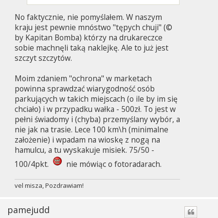
No faktycznie, nie pomyślałem. W naszym
kraju jest pewnie mnóstwo "tępych chuji" (©
by Kapitan Bomba) którzy na drukareczce
sobie machnęli taką naklejkę. Ale to już jest
szczyt szczytów.
Moim zdaniem "ochrona" w marketach
powinna sprawdzać wiarygodność osób
parkujących w takich miejscach (o ile by im się
chciało) i w przypadku wałka - 500zł. To jest w
pełni świadomy i (chyba) przemyślany wybór, a
nie jak na trasie. Lece 100 km\h (minimalne
założenie) i wpadam na wioskę z nogą na
hamulcu, a tu wyskakuje misiek. 75/50 -
100/4pkt.
nie mówiąc o fotoradarach.
vel misza, Pozdrawiam!
pamejudd