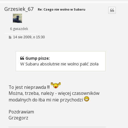
Grzesiek_67
Re: Czego nie wolno w Subaru
6 gwiazdek
P
14 sie 2009, o 15:30
o
s
t
Gump pisze:
W Subaru absolutnie nie wolno palić zioła
To jest nieprawda !!!
Można, trzeba, należy - więcej czasowników
modalnych do łba mi nie przychodzi
Pozdrawiam
Grzegorz