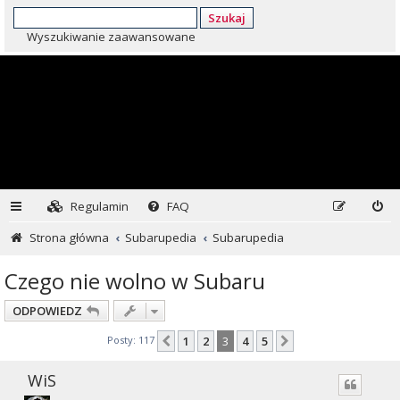
Szukaj
Wyszukiwanie zaawansowane
Regulamin
FAQ
Strona główna
Subarupedia
Subarupedia
Czego nie wolno w Subaru
ODPOWIEDZ
Posty: 117
1
2
3
4
5
Poprzednia
Następna
WiS