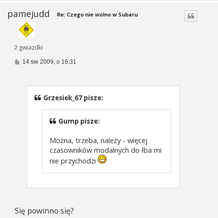
pamejudd
Re: Czego nie wolno w Subaru
2 gwiazdki
P
14 sie 2009, o 16:31
o
s
t
Grzesiek_67 pisze:
Gump pisze:
Można, trzeba, należy - więcej
czasowników modalnych do łba mi
nie przychodzi
Się powinno się?