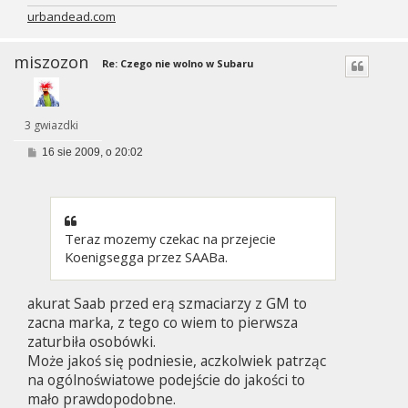
urbandead.com
miszozon
Re: Czego nie wolno w Subaru
3 gwiazdki
P
16 sie 2009, o 20:02
o
s
t
Teraz mozemy czekac na przejecie
Koenigsegga przez SAABa.
akurat Saab przed erą szmaciarzy z GM to
zacna marka, z tego co wiem to pierwsza
zaturbiła osobówki.
Może jakoś się podniesie, aczkolwiek patrząc
na ogólnoświatowe podejście do jakości to
mało prawdopodobne.