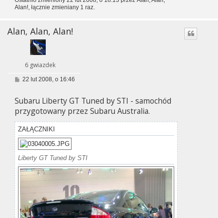
Alan!
, łącznie zmieniany 1 raz.
Alan, Alan, Alan!
6 gwiazdek
P
22 lut 2008, o 16:46
o
s
Subaru Liberty GT Tuned by STI - samochód
t
przygotowany przez Subaru Australia.
ZAŁĄCZNIKI
Liberty GT Tuned by STI