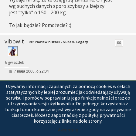
wg suchych danych sporo szybszy a lżejszy
jest "tylko" o 150 - 200 kg.
To jak będzie? Pomożecie? :)
vibowit
Re: Powiew historii - Subaru Legacy
6 gwiazdek
P
7 maja 2008, o 22:04
o
s
pablonas
, ja tam nie wiem, ale z tego:
t
Używamy informacji zapisanych za pomocą cookies w celach
http://www.autospeed.com/cms/A_0098/article.html
statystycznych by lepiej zrozumieć jak odwiedzający używają
wynika. że 6.8. Dane dla GT podają 6.4 a
serwisu i pomóc w poprawianiu jego funkcjonalności oraz do
utrzymywania sesji użytkownika. Do pełnego korzystania z
faktycznie w testach wychodziło jeszcze
funkcji forum konieczne jest wyrażenie zgody na zapisywanie
inaczej, więc straszny mętlik jest z tymi
ciasteczek. Możesz zapoznać się z polityką prywatności
danymi.
korzystając z linka na dole strony.
Akceptuję
czarne jest piękne...