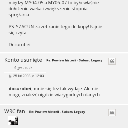
między MY04-05 a MY06-07 to było właśnie
dołożenie wałka i zwiększenie stopnia
sprężania.
PS. SZACUN za zebranie tego do kupy! Fajnie
się czyta
Docurobei
Konto usunięte
Re: Powiew historii - Subaru Legacy
6 gwiazdek
P
25 lut 2008, o 12:03
o
s
docurobei
, mnie się też tak wydaje. Ale nie
t
mogę znaleźć nigdzie wiarygodnych danych.
WRC fan
Re: Powiew historii - Subaru Legacy