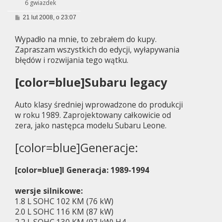
6 gwiazdek
P
21 lut 2008, o 23:07
o
s
Wypadło na mnie, to zebrałem do kupy.
t
Zapraszam wszystkich do edycji, wyłapywania
błędów i rozwijania tego wątku.
[color=blue]Subaru legacy
Auto klasy średniej wprowadzone do produkcji
w roku 1989. Zaprojektowany całkowicie od
zera, jako następca modelu Subaru Leone.
[color=blue]Generacje:
[color=blue]I Generacja: 1989-1994
wersje silnikowe:
1.8 L SOHC 102 KM (76 kW)
2.0 L SOHC 116 KM (87 kW)
2.2 L SOHC 130 KM (97 kW) H4