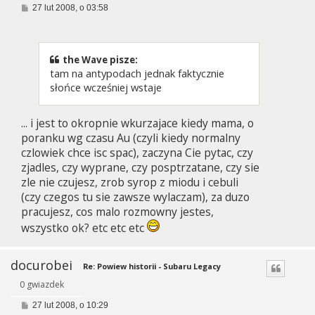
P
27 lut 2008, o 03:58
o
s
t
the Wave pisze:
tam na antypodach jednak faktycznie
słońce wcześniej wstaje
... i jest to okropnie wkurzajace kiedy mama, o
poranku wg czasu Au (czyli kiedy normalny
czlowiek chce isc spac), zaczyna Cie pytac, czy
zjadles, czy wyprane, czy posptrzatane, czy sie
zle nie czujesz, zrob syrop z miodu i cebuli
(czy czegos tu sie zawsze wylaczam), za duzo
pracujesz, cos malo rozmowny jestes,
wszystko ok? etc etc etc
docurobei
Re: Powiew historii - Subaru Legacy
0 gwiazdek
P
27 lut 2008, o 10:29
o