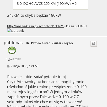
3.0i DOHC AVCS 250 KM (190 kW) H6
245KM to chyba będzie 180kW
http://nasza-klasa.pl/school/131339/1
- klasa SUBARU
pablonas
Re: Powiew historii - Subaru Legacy
5 gwiazdek
P
7 maja 2008, o 21:50
o
s
Pozwolę sobie zadać pytanie tutaj.
t
Czy użytkownicy turbodziadka mogliby mnie
uświadomić jakie realne przyśpieszenie 0-100
ma seryjny legaś turbo? W jednym z linków
zapodanych przez Falę widzę 0-100 w 7,7
sekundy. Jakoś nie chce mi się w to wierzyć.
Wydaje mi się, że te osiągi są zaniżone. GT jest