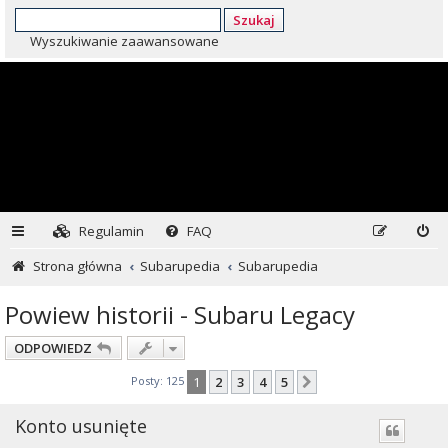
Szukaj
Wyszukiwanie zaawansowane
Regulamin
FAQ
Strona główna
Subarupedia
Subarupedia
Powiew historii - Subaru Legacy
ODPOWIEDZ
Posty: 125
1
2
3
4
5
Następna
Konto usunięte