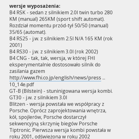
wersje wyposażenia:
B4 RSK - sedan z silnikiem 2.0l twin turbo 280
KM (manual) 265KM (sport shift automat).
Rozdział momentu przód-tył 50/50 (manual)
35/65 (automat).
B4 RS25 - j.w. z silnikiem 2.5l N/A 165 KM (rok
2001)
B4 RS30 - j.w. z silnikiem 3.0l (rok 2002)
B4 CNG - tak, tak, wersja, w której FHI
eksperymentalnie dostosowało silnik do
zasilania gazem
http://www.fhi.co.jp/english/news/press
...
10_14e.pdf
GT-B (Bilstein) - stuninigowana wersja kombi.
GT30 - j.w. z silnikiem 3.0l
Blitzen - wersja powstała we współpracy z
Porsche. Oprócz zaprojektowania wnętrza,
kół, spojlerów, Porsche dostarczył
sekwencyjną skrzynię biegów Porsche
Tiptronic. Pierwsza wersja kombi powstała w
roku 2001, odświeżona w roku 2002