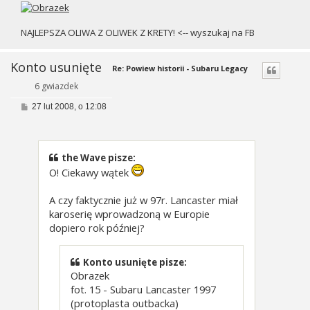
NAJLEPSZA OLIWA Z OLIWEK Z KRETY! <-- wyszukaj na FB
Konto usunięte
Re: Powiew historii - Subaru Legacy
6 gwiazdek
P
27 lut 2008, o 12:08
o
s
t
the Wave pisze:
O! Ciekawy wątek
A czy faktycznie już w 97r. Lancaster miał
karoserię wprowadzoną w Europie
dopiero rok później?
Konto usunięte pisze:
Obrazek
fot. 15 - Subaru Lancaster 1997
(protoplasta outbacka)