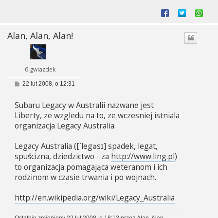
Alan, Alan, Alan!
6 gwiazdek
P
22 lut 2008, o 12:31
o
s
Subaru Legacy w Australii nazwane jest
t
Liberty, ze wzgledu na to, ze wczesniej istniala
organizacja Legacy Australia.
Legacy Australia ([`legəsɪ] spadek, legat,
spuścizna, dziedzictwo - za
http://www.ling.pl
)
to organizacja pomagająca weteranom i ich
rodzinom w czasie trwania i po wojnach.
http://en.wikipedia.org/wiki/Legacy_Australia
Ostatnio zmieniony 22 lut 2008, o 18:13 przez
Alan, Alan,