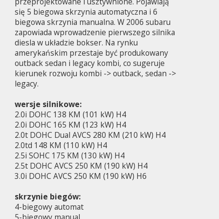
przeprojektowane i usztywnione. Pojawiają
się 5 biegowa skrzynia automatyczna i 6
biegowa skrzynia manualna. W 2006 subaru
zapowiada wprowadzenie pierwszego silnika
diesla w układzie bokser. Na rynku
amerykańskim przestaje być produkowany
outback sedan i legacy kombi, co sugeruje
kierunek rozwoju kombi -> outback, sedan ->
legacy.
wersje silnikowe:
2.0i DOHC 138 KM (101 kW) H4
2.0i DOHC 165 KM (123 kW) H4
2.0t DOHC Dual AVCS 280 KM (210 kW) H4
2.0td 148 KM (110 kW) H4
2.5i SOHC 175 KM (130 kW) H4
2.5t DOHC AVCS 250 KM (190 kW) H4
3.0i DOHC AVCS 250 KM (190 kW) H6
skrzynie biegów:
4-biegowy automat
5-biegowy manual