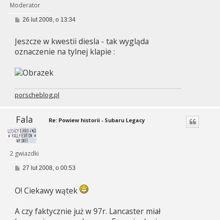
Moderator
P
26 lut 2008, o 13:34
o
s
Jeszcze w kwestii diesla - tak wygląda
t
oznaczenie na tylnej klapie :
porscheblog.pl
Fala
Re: Powiew historii - Subaru Legacy
2 gwiazdki
P
27 lut 2008, o 00:53
o
s
t
O! Ciekawy wątek
A czy faktycznie już w 97r. Lancaster miał