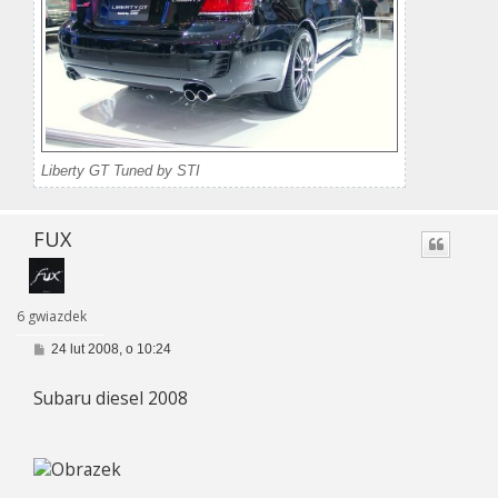
Liberty GT Tuned by STI
FUX
6 gwiazdek
P
24 lut 2008, o 10:24
o
s
Subaru diesel 2008
t