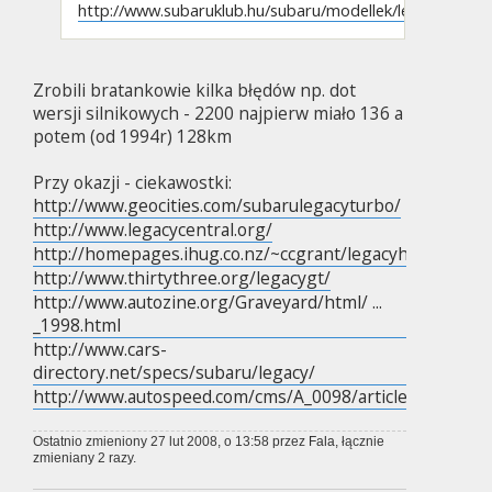
http://www.subaruklub.hu/subaru/modellek/legacy.html
Zrobili bratankowie kilka błędów np. dot
wersji silnikowych - 2200 najpierw miało 136 a
potem (od 1994r) 128km
Przy okazji - ciekawostki:
http://www.geocities.com/subarulegacyturbo/
http://www.legacycentral.org/
http://homepages.ihug.co.nz/~ccgrant/legacyhome.htm
http://www.thirtythree.org/legacygt/
http://www.autozine.org/Graveyard/html/ ...
_1998.html
http://www.cars-
directory.net/specs/subaru/legacy/
http://www.autospeed.com/cms/A_0098/article.html
Ostatnio zmieniony 27 lut 2008, o 13:58 przez
Fala
, łącznie
zmieniany 2 razy.