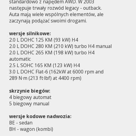
standardowo z napędem AWD. W 2003
następuje trwały rozwód legacy - outback.
Auta mają wiele wspólnych elementów, ale
zaczynają podążać swoimi drogami.
wersje silnikowe:
2.0 L DOHC 125 KM (93 kW) H4
2.0 L DOHC 280 KM (210 kW) turbo H4 manual
2.0 L DOHC 265 KM (198 kW) turbo H4
automatic
2.5 L SOHC 165 KM (123 kW) H4
3.0 L DOHC Flat-6 (162kW at 6000 rpm and
289 N·m (213 ft·lbf) at 4400 rpm)
skrzynie biegów:
4 biegowy automat
5 biegowy manual
wersje kodowe nadwozia:
BE - sedan
BH - wagon (kombi)