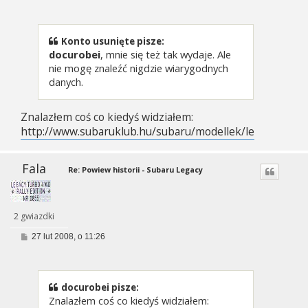
s
t
Konto usunięte pisze:
docurobei
, mnie się też tak wydaje. Ale
nie mogę znaleźć nigdzie wiarygodnych
danych.
Znalazłem coś co kiedyś widziałem:
http://www.subaruklub.hu/subaru/modellek/legacy.html
Fala
Re: Powiew historii - Subaru Legacy
2 gwiazdki
P
27 lut 2008, o 11:26
o
s
t
docurobei pisze:
Znalazłem coś co kiedyś widziałem: