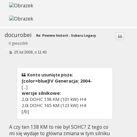
docurobei
Re: Powiew historii - Subaru Legacy
0 gwiazdek
P
25 lut 2008, o 11:40
o
s
t
Konto usunięte pisze:
[color=blue]IV Generacja: 2004-
[...]
wersje silnikowe:
2.0i DOHC 138 KM (101 kW) H4
2.0i DOHC 165 KM (123 kW) H4
[/b]
A czy ten 138 KM to nie był SOHC? Z tego co
mi się wydaje to główna zmiana w tym silniku