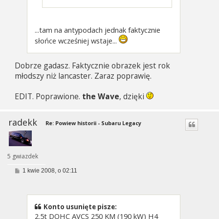
...tam na antypodach jednak faktycznie
słońce wcześniej wstaje...
Dobrze gadasz. Faktycznie obrazek jest rok
młodszy niż lancaster. Zaraz poprawię.
EDIT. Poprawione.
the Wave
, dzięki
radekk
Re: Powiew historii - Subaru Legacy
5 gwiazdek
P
1 kwie 2008, o 02:11
o
s
t
Konto usunięte pisze:
2.5t DOHC AVCS 250 KM (190 kW) H4