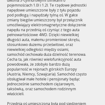
dwoma 3-cylindrowymi silnikami o
pojemnościach 1.0l i 1.2l. Te rzędowe jednostki
napędowe umieszczone były z tyłu pojazdu
pod podłogą i napędzały tylną oś. W gałce
zmiany biegów umieszczony był przełącznik
umożliwiający elektromagnetyczne dołączenie
napędu na przednią oś czyniąc z tego auta
pełnowartościowe 4WD. Dzięki niewielkiej
długości auta, małemu promieniowi skrętu,
stosunkowo dużemu prześwitowi, oraz
niewielkiej odległości między osiami,
samochód cechowała duża dzielność terenowa.
Cecha ta, jak również wielofunkcyjność auta
powodowała, że zdobyło bardzo dużą
popularność w rejonach górskich Europy
(Austria, Niemcy, Szwajcaria). Samochód często
obsługiwał małe hotele i pensjonaty będąc
jednocześnie samochodem ciężarowym,
taksówką, oraz samochodem rodzinnym
właścicieli.
Przednia oś umieszczona była pod siedzeniem