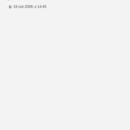
P
19 cze 2008, o 14:45
o
s
t