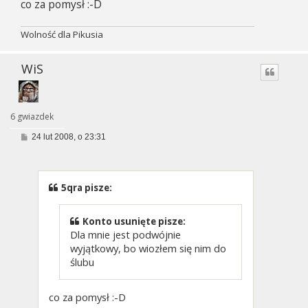
co za pomysł :-D
Wolność dla Pikusia
WiS
6 gwiazdek
P
24 lut 2008, o 23:31
o
s
t
5qra pisze:
Konto usunięte pisze:
Dla mnie jest podwójnie
wyjątkowy, bo wiozłem się nim do
ślubu
co za pomysł :-D