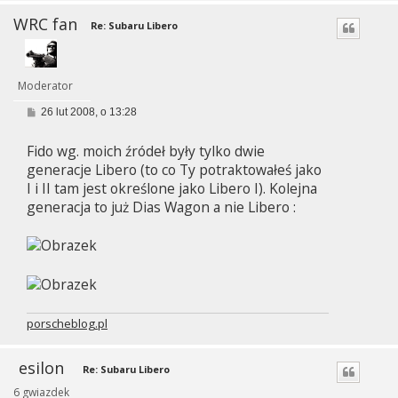
WRC fan
Re: Subaru Libero
Moderator
P
26 lut 2008, o 13:28
o
s
Fido wg. moich źródeł były tylko dwie
t
generacje Libero (to co Ty potraktowałeś jako
I i II tam jest określone jako Libero I). Kolejna
generacja to już Dias Wagon a nie Libero :
porscheblog.pl
esilon
Re: Subaru Libero
6 gwiazdek