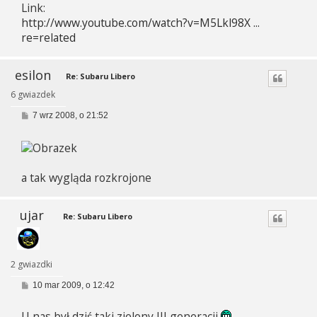
Link:
http://www.youtube.com/watch?v=M5Lkl98X ...
re=related
esilon
Re: Subaru Libero
6 gwiazdek
P
7 wrz 2008, o 21:52
o
s
t
a tak wygląda rozkrojone
ujar
Re: Subaru Libero
2 gwiazdki
P
10 mar 2009, o 12:42
o
s
U nas był dziś taki zielony III generacji
t