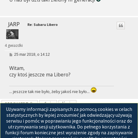
JARP
Re: Subaru Libero
4 gwiazdki
P
25 mar 2018, o 14:12
o
s
Witam,
t
czy ktoś jeszcze ma Libero?
... jeszcze tak nie było, żeby jakoś nie było...
ODPOWIEDZ
Używamy informacji zapisanych za pomocą cookies w celach
Posty: 13 • Strona
1
z
1
statystycznych by lepiej zrozumieć jak odwiedzający używają
serwisu i pomóc w poprawianiu jego funkcjonalności oraz do
Przejdź do
utrzymywania sesji użytkownika. Do pełnego korzystania z
funkcji forum konieczne jest wyrażenie zgody na zapisywanie
Strona główna