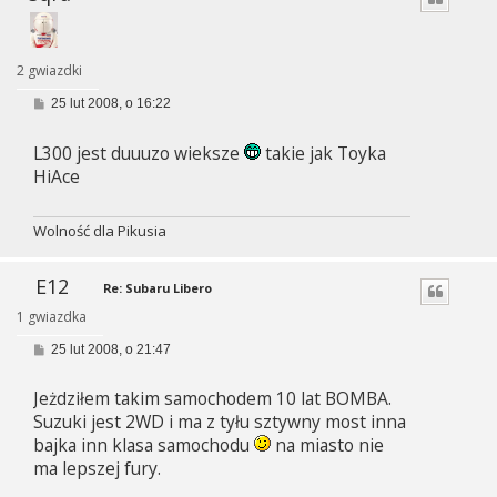
2 gwiazdki
P
25 lut 2008, o 16:22
o
s
L300 jest duuuzo wieksze
takie jak Toyka
t
HiAce
Wolność dla Pikusia
E12
Re: Subaru Libero
1 gwiazdka
P
25 lut 2008, o 21:47
o
s
Jeżdziłem takim samochodem 10 lat BOMBA.
t
Suzuki jest 2WD i ma z tyłu sztywny most inna
bajka inn klasa samochodu
na miasto nie
ma lepszej fury.