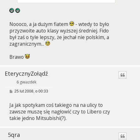
Noooco, a ja dużym fiatem
- wtedy to było
przyzwoite auto klasy wyższej średniej. Fido
był zaś o tyle lepszy, że jechał nie polskim, a
zagranicznym...
Brawo
EterycznyŻołądź
6 gwiazdek
P
25 lut 2008, o 00:33
o
s
Ja jak spotykam coś takiego na na ulicy to
t
zawsze muszę się nagłowić czy to Libero czy
takie jedno Mitsubishi(?).
5qra