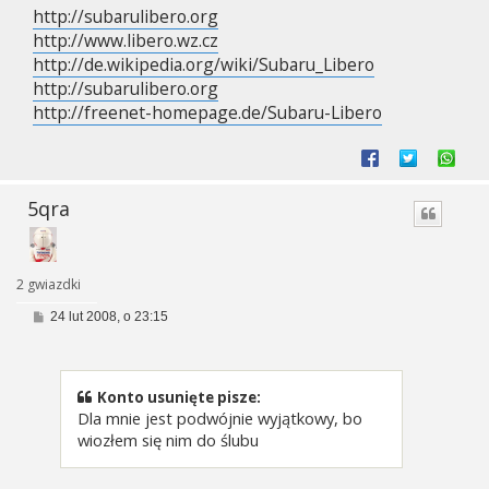
http://subarulibero.org
http://www.libero.wz.cz
http://de.wikipedia.org/wiki/Subaru_Libero
http://subarulibero.org
http://freenet-homepage.de/Subaru-Libero
5qra
2 gwiazdki
P
24 lut 2008, o 23:15
o
s
t
Konto usunięte pisze:
Dla mnie jest podwójnie wyjątkowy, bo
wiozłem się nim do ślubu