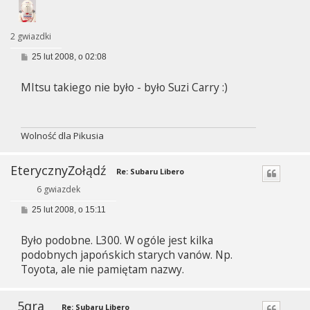
2 gwiazdki
P
25 lut 2008, o 02:08
o
s
MItsu takiego nie było - było Suzi Carry :)
t
Wolność dla Pikusia
EterycznyŻołądź
Re: Subaru Libero
6 gwiazdek
P
25 lut 2008, o 15:11
o
s
Było podobne. L300. W ogóle jest kilka
t
podobnych japońskich starych vanów. Np.
Toyota, ale nie pamiętam nazwy.
5qra
Re: Subaru Libero