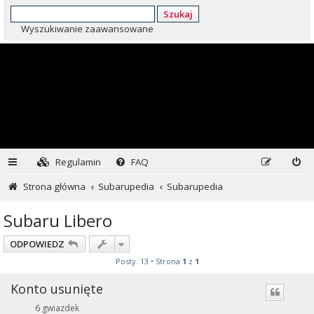
Szukaj
Wyszukiwanie zaawansowane
Regulamin
FAQ
Strona główna
Subarupedia
Subarupedia
Subaru Libero
ODPOWIEDZ
Posty: 13 • Strona
1
z
1
Konto usunięte
6 gwiazdek