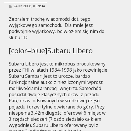
P
24 lut 2008, o 19:34
o
s
Zebrałem trochę wiadomości dot. tego
t
wyjątkowego samochodu. Dla mnie jest
podwójnie wyjątkowy, bo wiozłem się nim do
ślubu :-D
[color=blue]Subaru Libero
Subaru Libero jest to mikrobus produkowany
przez FHI w latach 1984-1998 jako rozwinięcie
Subaru Sambar. Jest to urocze, bardzo
funkncjonalne autko z niezliczonymi wprost
możliwościami aranżacji wnętrza. Samochód
posiadał dwoje klasycznych drzwi z przodu.
Parę drzwi odsuwanych w środkowej części
pojazdu i drzwi tylne otwierane do góry. Przy
niespełna 3,42m długości oferował 6 miejsc w
3 rzędach siedzeń (7 osób siedziało całkiem
wygodnie). Subaru Libero oferowany był z