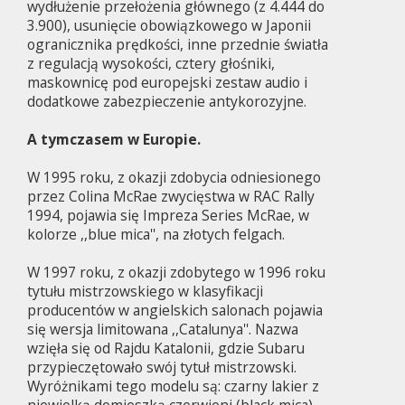
wydłużenie przełożenia głównego (z 4.444 do
3.900), usunięcie obowiązkowego w Japonii
ogranicznika prędkości, inne przednie światła
z regulacją wysokości, cztery głośniki,
maskownicę pod europejski zestaw audio i
dodatkowe zabezpieczenie antykorozyjne.
A tymczasem w Europie.
W 1995 roku, z okazji zdobycia odniesionego
przez Colina McRae zwycięstwa w RAC Rally
1994, pojawia się Impreza Series McRae, w
kolorze ,,blue mica'', na złotych felgach.
W 1997 roku, z okazji zdobytego w 1996 roku
tytułu mistrzowskiego w klasyfikacji
producentów w angielskich salonach pojawia
się wersja limitowana ,,Catalunya''. Nazwa
wzięła się od Rajdu Katalonii, gdzie Subaru
przypieczętowało swój tytuł mistrzowski.
Wyróżnikami tego modelu są: czarny lakier z
niewielką domieszką czerwieni (black mica),