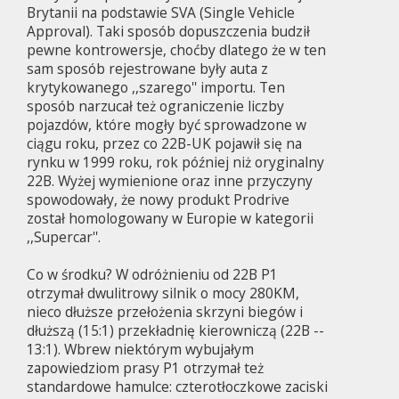
Brytanii na podstawie SVA (Single Vehicle
Approval). Taki sposób dopuszczenia budził
pewne kontrowersje, choćby dlatego że w ten
sam sposób rejestrowane były auta z
krytykowanego ,,szarego'' importu. Ten
sposób narzucał też ograniczenie liczby
pojazdów, które mogły być sprowadzone w
ciągu roku, przez co 22B-UK pojawił się na
rynku w 1999 roku, rok później niż oryginalny
22B. Wyżej wymienione oraz inne przyczyny
spowodowały, że nowy produkt Prodrive
został homologowany w Europie w kategorii
,,Supercar''.
Co w środku? W odróżnieniu od 22B P1
otrzymał dwulitrowy silnik o mocy 280KM,
nieco dłuższe przełożenia skrzyni biegów i
dłuższą (15:1) przekładnię kierowniczą (22B --
13:1). Wbrew niektórym wybujałym
zapowiedziom prasy P1 otrzymał też
standardowe hamulce: czterotłoczkowe zaciski