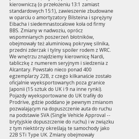
kierowniczą (o przełożeniu 13:1 zamiast
standardowych 15:1), zawieszenie zbudowane
w oparciu o amortyzatory Bilsteina i sprężyny
Eibacha i siedemnastocalowe koła od firmy
BBS. Zmiany w nadwoziu, oprócz
wspomnianych poszerzeń błotników,
obejmowały też aluminiową pokrywę silnika,
przedni zderzak i tylny spoiler rodem z WRC.
We wnętrzu znajdziemy kierownicę Nardi,
tabliczkę z numerem seryjnym i siedzenia z
Alcantary. Powstało nieco ponad 400
egzemplarzy 22B, z czego kilkanaście zostało
oficjalnie wyeksportowanych poza granice
Japonii (15 sztuk do UK i 9 na inne rynki).
Pojazdy wyeksportowane do UK trafiły do
Prodrive, gdzie poddano je pewnym zmianom
pozwalającym na dopuszczenie auta do ruchu
na podstawie SVA (Single Vehicle Approval --
brytyjskie dopuszczenie do ruchu) i w związku
z tym niektórzy określają te samochody jako
22B STi Type UK. Zmiany obejmowały