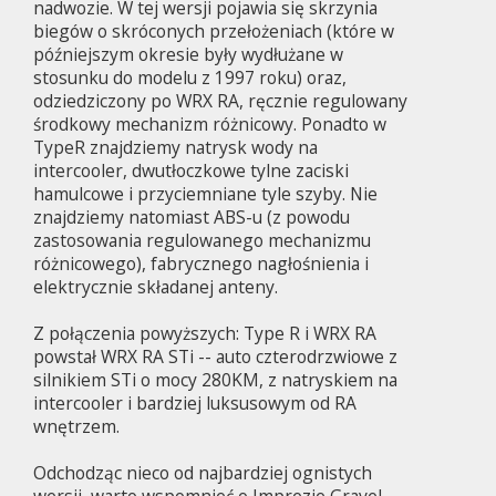
nadwozie. W tej wersji pojawia się skrzynia
biegów o skróconych przełożeniach (które w
późniejszym okresie były wydłużane w
stosunku do modelu z 1997 roku) oraz,
odziedziczony po WRX RA, ręcznie regulowany
środkowy mechanizm różnicowy. Ponadto w
TypeR znajdziemy natrysk wody na
intercooler, dwutłoczkowe tylne zaciski
hamulcowe i przyciemniane tyle szyby. Nie
znajdziemy natomiast ABS-u (z powodu
zastosowania regulowanego mechanizmu
różnicowego), fabrycznego nagłośnienia i
elektrycznie składanej anteny.
Z połączenia powyższych: Type R i WRX RA
powstał WRX RA STi -- auto czterodrzwiowe z
silnikiem STi o mocy 280KM, z natryskiem na
intercooler i bardziej luksusowym od RA
wnętrzem.
Odchodząc nieco od najbardziej ognistych
wersji, warto wspomnieć o Imprezie Gravel