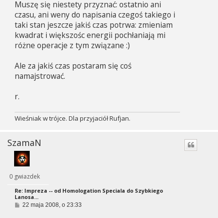
Muszę się niestety przyznać: ostatnio ani
t
czasu, ani weny do napisania czegoś takiego i
taki stan jeszcze jakiś czas potrwa: zmieniam
kwadrat i większośc energii pochłaniają mi
różne operacje z tym związane :)
Ale za jakiś czas postaram się coś
namajstrować.
r.
Wieśniak w trójce. Dla przyjaciół Rufjan.
SzamaN
0 gwiazdek
Re: Impreza -- od Homologation Speciala do Szybkiego
Lanosa...
P
22 maja 2008, o 23:33
o
s