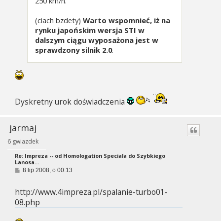
250 km/h.
(ciach bzdety)
Warto wspomnieć, iż na
rynku japońskim wersja STI w
dalszym ciągu wyposażona jest w
sprawdzony silnik 2.0
.
Dyskretny urok doświadczenia
jarmaj
6 gwiazdek
Re: Impreza -- od Homologation Speciala do Szybkiego
Lanosa...
P
8 lip 2008, o 00:13
o
s
http://www.4impreza.pl/spalanie-turbo01-
t
08.php