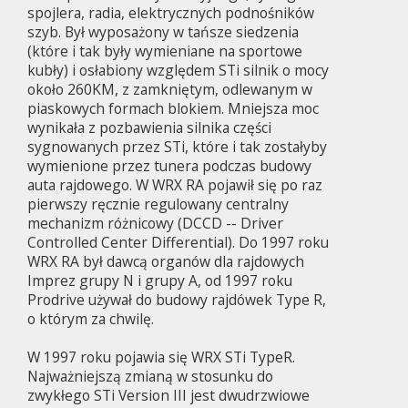
spojlera, radia, elektrycznych podnośników
szyb. Był wyposażony w tańsze siedzenia
(które i tak były wymieniane na sportowe
kubły) i osłabiony względem STi silnik o mocy
około 260KM, z zamkniętym, odlewanym w
piaskowych formach blokiem. Mniejsza moc
wynikała z pozbawienia silnika części
sygnowanych przez STi, które i tak zostałyby
wymienione przez tunera podczas budowy
auta rajdowego. W WRX RA pojawił się po raz
pierwszy ręcznie regulowany centralny
mechanizm różnicowy (DCCD -- Driver
Controlled Center Differential). Do 1997 roku
WRX RA był dawcą organów dla rajdowych
Imprez grupy N i grupy A, od 1997 roku
Prodrive używał do budowy rajdówek Type R,
o którym za chwilę.
W 1997 roku pojawia się WRX STi TypeR.
Najważniejszą zmianą w stosunku do
zwykłego STi Version III jest dwudrzwiowe