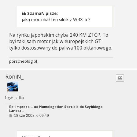
t
SzamaN pisze:
jaką moc miał ten silnik z WRX-a ?
Na rynku japońskim chyba 240 KM ZTCP. To
był taki sam motor jak w europejskich GT
tylko dostosowany do paliwa 100 oktanowego.
porscheblog.pl
RoniN_
1 gwiazdka
Re: Impreza -- od Homologation Speciala do Szybkiego
Lanosa...
P
18 cze 2008, o 09:49
o
s
t