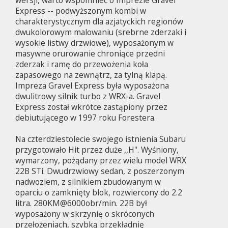
Express -- podwyższonym kombi w
charakterystycznym dla azjatyckich regionów
dwukolorowym malowaniu (srebrne zderzaki i
wysokie listwy drzwiowe), wyposażonym w
masywne orurowanie chroniące przedni
zderzak i ramę do przewożenia koła
zapasowego na zewnątrz, za tylną klapą.
Impreza Gravel Express była wyposażona
dwulitrowy silnik turbo z WRX-a. Gravel
Express został wkrótce zastąpiony przez
debiutującego w 1997 roku Forestera.
Na czterdziestolecie swojego istnienia Subaru
przygotowało Hit przez duże ,,H''. Wyśniony,
wymarzony, pożądany przez wielu model WRX
22B STi. Dwudrzwiowy sedan, z poszerzonym
nadwoziem, z silnikiem zbudowanym w
oparciu o zamknięty blok, rozwiercony do 2.2
litra. 280KM@6000obr/min. 22B był
wyposażony w skrzynię o skróconych
przełożeniach, szybką przekładnię