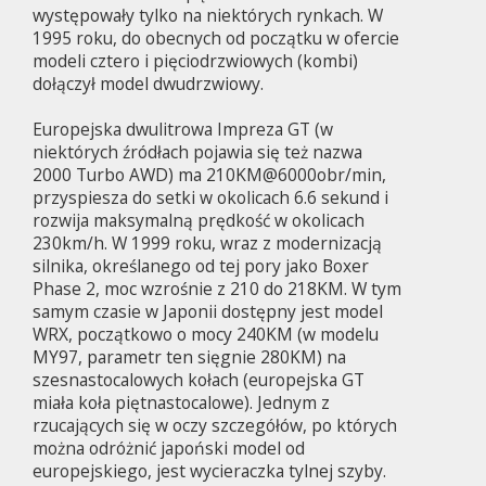
występowały tylko na niektórych rynkach. W
1995 roku, do obecnych od początku w ofercie
modeli cztero i pięciodrzwiowych (kombi)
dołączył model dwudrzwiowy.
Europejska dwulitrowa Impreza GT (w
niektórych źródłach pojawia się też nazwa
2000 Turbo AWD) ma 210KM@6000obr/min,
przyspiesza do setki w okolicach 6.6 sekund i
rozwija maksymalną prędkość w okolicach
230km/h. W 1999 roku, wraz z modernizacją
silnika, określanego od tej pory jako Boxer
Phase 2, moc wzrośnie z 210 do 218KM. W tym
samym czasie w Japonii dostępny jest model
WRX, początkowo o mocy 240KM (w modelu
MY97, parametr ten sięgnie 280KM) na
szesnastocalowych kołach (europejska GT
miała koła piętnastocalowe). Jednym z
rzucających się w oczy szczegółów, po których
można odróżnić japoński model od
europejskiego, jest wycieraczka tylnej szyby.