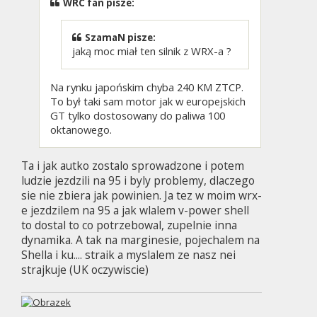
WRC fan pisze:
SzamaN pisze:
jaką moc miał ten silnik z WRX-a ?
Na rynku japońskim chyba 240 KM ZTCP.
To był taki sam motor jak w europejskich
GT tylko dostosowany do paliwa 100
oktanowego.
Ta i jak autko zostalo sprowadzone i potem
ludzie jezdzili na 95 i byly problemy, dlaczego
sie nie zbiera jak powinien. Ja tez w moim wrx-
e jezdzilem na 95 a jak wlalem v-power shell
to dostal to co potrzebowal, zupelnie inna
dynamika. A tak na marginesie, pojechalem na
Shella i ku.... straik a myslalem ze nasz nei
strajkuje (UK oczywiscie)