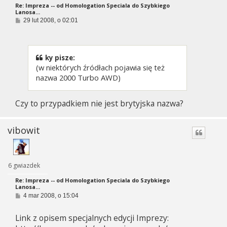
Re: Impreza -- od Homologation Speciala do Szybkiego
Lanosa...
P
29 lut 2008, o 02:01
o
s
t
ky pisze:
(w niektórych źródłach pojawia się też
nazwa 2000 Turbo AWD)
Czy to przypadkiem nie jest brytyjska nazwa?
vibowit
6 gwiazdek
Re: Impreza -- od Homologation Speciala do Szybkiego
Lanosa...
P
4 mar 2008, o 15:04
o
s
Link z opisem specjalnych edycji Imprezy:
t