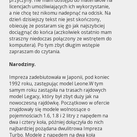
licencjach umożliwiających ich wykorzystanie,
a nie chcę też nikomu nadepnąć na odcisk. Na
dzień dzisiejszy tekst nie jest skończony,
obiecuję że postaram się go jak najszybciej
dociągnąć do końca (aczkolwiek ostatnio mam
straszny niedoczas połączony ze wstrętem do
komputera). Po tym zbyt długim wstępie
zapraszam do czytania.
Narodziny.
Impreza zadebiutowała w Japonii, pod koniec
1992 roku, zastępując model Leone.W tym
samym roku zastąpiła na trasach rajdowych
model Legacy, który był zbyt duży jak na
nowoczesną rajdówkę. Początkowo w ofercie
znajdowały się modele wolnossące o
pojemnościach 1.6, 1.8 i 2 litry z napędem na
dwa i cztery koła, później dołączyła do nich
najbardziej pożądana dwulitrowa Impreza
Turbo. Modele z napędem na dwa koła