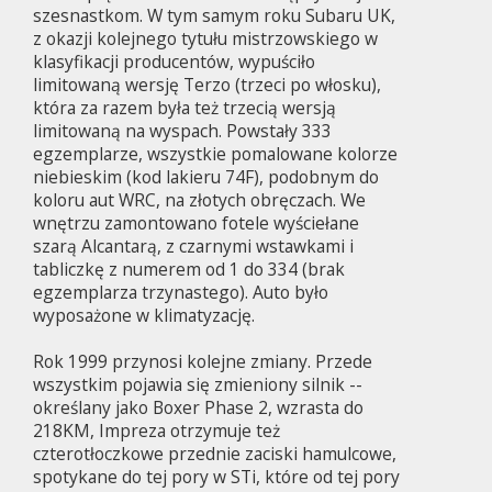
szesnastkom. W tym samym roku Subaru UK,
z okazji kolejnego tytułu mistrzowskiego w
klasyfikacji producentów, wypuściło
limitowaną wersję Terzo (trzeci po włosku),
która za razem była też trzecią wersją
limitowaną na wyspach. Powstały 333
egzemplarze, wszystkie pomalowane kolorze
niebieskim (kod lakieru 74F), podobnym do
koloru aut WRC, na złotych obręczach. We
wnętrzu zamontowano fotele wyściełane
szarą Alcantarą, z czarnymi wstawkami i
tabliczkę z numerem od 1 do 334 (brak
egzemplarza trzynastego). Auto było
wyposażone w klimatyzację.
Rok 1999 przynosi kolejne zmiany. Przede
wszystkim pojawia się zmieniony silnik --
określany jako Boxer Phase 2, wzrasta do
218KM, Impreza otrzymuje też
czterotłoczkowe przednie zaciski hamulcowe,
spotykane do tej pory w STi, które od tej pory