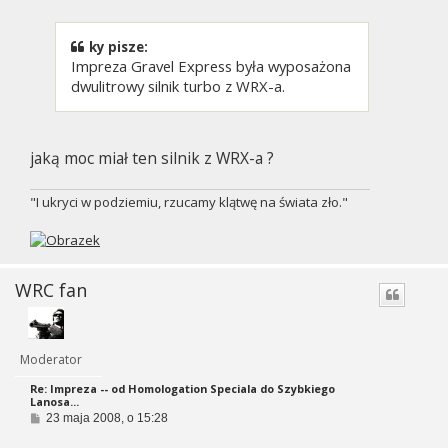
t
ky pisze:
Impreza Gravel Express była wyposażona
dwulitrowy silnik turbo z WRX-a.
jaką moc miał ten silnik z WRX-a ?
"I ukryci w podziemiu, rzucamy klątwę na świata zło."
WRC fan
Moderator
Re: Impreza -- od Homologation Speciala do Szybkiego
Lanosa...
P
23 maja 2008, o 15:28
o
s