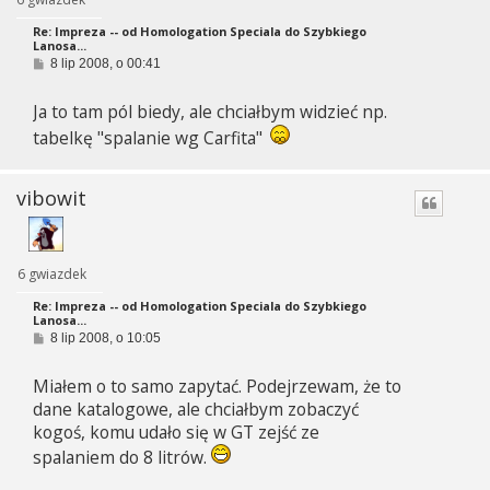
Re: Impreza -- od Homologation Speciala do Szybkiego
Lanosa...
P
8 lip 2008, o 00:41
o
s
Ja to tam pól biedy, ale chciałbym widzieć np.
t
tabelkę "spalanie wg Carfita"
vibowit
6 gwiazdek
Re: Impreza -- od Homologation Speciala do Szybkiego
Lanosa...
P
8 lip 2008, o 10:05
o
s
Miałem o to samo zapytać. Podejrzewam, że to
t
dane katalogowe, ale chciałbym zobaczyć
kogoś, komu udało się w GT zejść ze
spalaniem do 8 litrów.