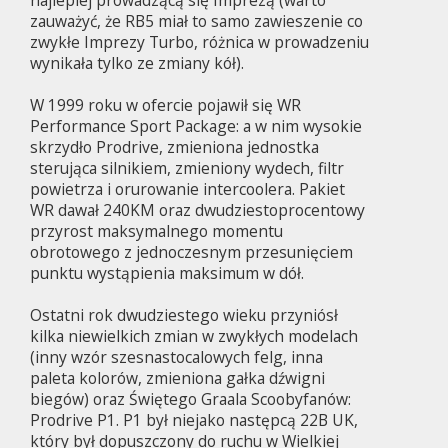
zauważyć, że RB5 miał to samo zawieszenie co
zwykłe Imprezy Turbo, różnica w prowadzeniu
wynikała tylko ze zmiany kół).
W 1999 roku w ofercie pojawił się WR
Performance Sport Package: a w nim wysokie
skrzydło Prodrive, zmieniona jednostka
sterująca silnikiem, zmieniony wydech, filtr
powietrza i orurowanie intercoolera. Pakiet
WR dawał 240KM oraz dwudziestoprocentowy
przyrost maksymalnego momentu
obrotowego z jednoczesnym przesunięciem
punktu wystąpienia maksimum w dół.
Ostatni rok dwudziestego wieku przyniósł
kilka niewielkich zmian w zwykłych modelach
(inny wzór szesnastocalowych felg, inna
paleta kolorów, zmieniona gałka dźwigni
biegów) oraz Świętego Graala Scoobyfanów:
Prodrive P1. P1 był niejako następcą 22B UK,
który był dopuszczony do ruchu w Wielkiej