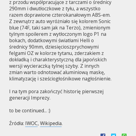
z przodu współpracujące z tarczami o średnicy
290mm i dwutłoczkowe z tyłu, a wszystko
razem doprawione czterokanałowym ABS-em.
Z zewnątrz auto wyróżniało się kolorem Sonic
blue (74F, taki sam jak na Terzo), zmienionym
tylnym spoilerem z wytłoczonym logo P1 na
bokach, dodatkowymi światłami Helli o
średnicy 90mm, dziesięcioszprychowymi
felgami OZ w kolorze tytanu, zderzakiem z
dokładką i charakterystyczną dla japońskich
wersji wycieraczką tylnej szyby. Z innych
zmian warto odnotować aluminiową maskę,
klimatyzację i sześciogłośnikowe nagłośnienie.
I na tym pora zakończyć historię pierwszej
generacji Imprezy.
to be continued... :)
Źródła:
IWOC
,
Wikipedia
.