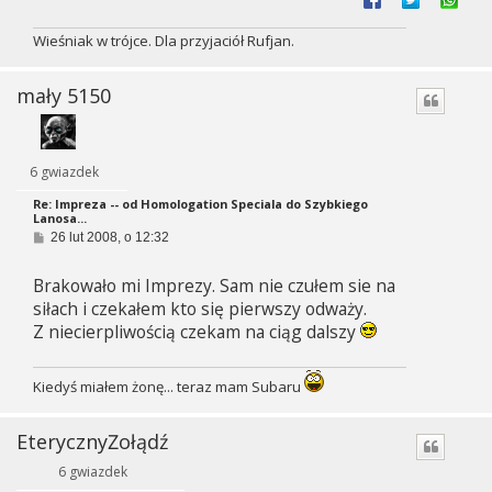
Wieśniak w trójce. Dla przyjaciół Rufjan.
mały 5150
6 gwiazdek
Re: Impreza -- od Homologation Speciala do Szybkiego
Lanosa...
P
26 lut 2008, o 12:32
o
s
Brakowało mi Imprezy. Sam nie czułem sie na
t
siłach i czekałem kto się pierwszy odważy.
Z niecierpliwością czekam na ciąg dalszy
Kiedyś miałem żonę... teraz mam Subaru
EterycznyŻołądź
6 gwiazdek