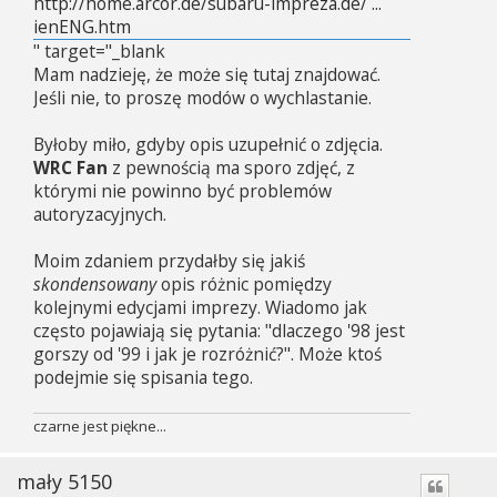
http://home.arcor.de/subaru-impreza.de/ ...
ienENG.htm
" target="_blank
Mam nadzieję, że może się tutaj znajdować.
Jeśli nie, to proszę modów o wychlastanie.
Byłoby miło, gdyby opis uzupełnić o zdjęcia.
WRC Fan
z pewnością ma sporo zdjęć, z
którymi nie powinno być problemów
autoryzacyjnych.
Moim zdaniem przydałby się jakiś
skondensowany
opis różnic pomiędzy
kolejnymi edycjami imprezy. Wiadomo jak
często pojawiają się pytania: "dlaczego '98 jest
gorszy od '99 i jak je rozróżnić?". Może ktoś
podejmie się spisania tego.
czarne jest piękne...
mały 5150