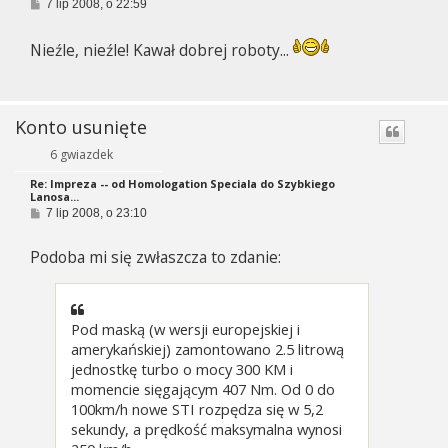
P
7 lip 2008, o 22:59
o
s
t
Nieźle, nieźle! Kawał dobrej roboty...
Konto usunięte
6 gwiazdek
Re: Impreza -- od Homologation Speciala do Szybkiego
Lanosa...
P
7 lip 2008, o 23:10
o
s
Podoba mi się zwłaszcza to zdanie:
t
Pod maską (w wersji europejskiej i
amerykańskiej) zamontowano 2.5 litrową
jednostkę turbo o mocy 300 KM i
momencie sięgającym 407 Nm. Od 0 do
100km/h nowe STI rozpędza się w 5,2
sekundy, a prędkość maksymalna wynosi