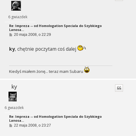
6 gwiazdek
Re: Impreza -- od Homologation Speciala do Szybkiego
Lanosa...
P
20 maja 2008, o 22:29
o
s
t
ky
, chętnie poczytam coś dalej
Kiedyś miałem żonę... teraz mam Subaru
ky
6 gwiazdek
Re: Impreza -- od Homologation Speciala do Szybkiego
Lanosa...
P
22 maja 2008, o 23:27
o
s