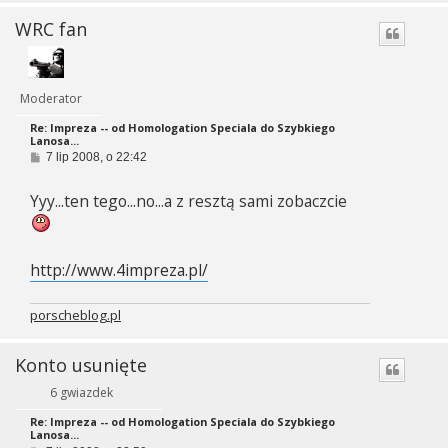
WRC fan
Moderator
Re: Impreza -- od Homologation Speciala do Szybkiego
Lanosa...
P
7 lip 2008, o 22:42
o
s
Yyy...ten tego...no...a z resztą sami zobaczcie
t
http://www.4impreza.pl/
porscheblog.pl
Konto usunięte
6 gwiazdek
Re: Impreza -- od Homologation Speciala do Szybkiego
Lanosa...