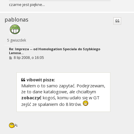
czarne jest piękne...
pablonas
5 gwiazdek
Re: Impreza -- od Homologation Speciala do Szybkiego
Lanosa...
P
8 lip 2008, o 16:05
o
s
t
vibowit pisze:
Miałem o to samo zapytać. Podejrzewam,
że to dane katalogowe, ale chciałbym
zobaczyć
kogoś, komu udało się w GT
zejść ze spalaniem do 8 litrów.