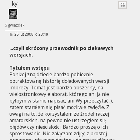
ky
6 gwiazdek
P
25 lut 2008, o 23:49
o
s
...czyli skrócony przewodnik po ciekawych
t
wersjach.
Tytułem wstępu
Poniżej znajdziecie bardzo pobieżnie
potraktowaną historię doładowanych wersji
Imprezy. Temat jest bardzo obszerny, na
wielostronicowy elaborat, którego ani ja nie
byłbym w stanie napisać, ani Wy przeczytać :),
zatem starałem się pisać możliwie zwięźle. Z
uwagi na to, że korzystałem ze źródeł raczej
amatorskich, na pewno nie ustrzegłem się
błędów czy nieścisłości. Bardzo proszę o ich
sprostowanie. Nie załączam zdjęć z prostej
przyczyny: nie mam dostępu do materiałów na