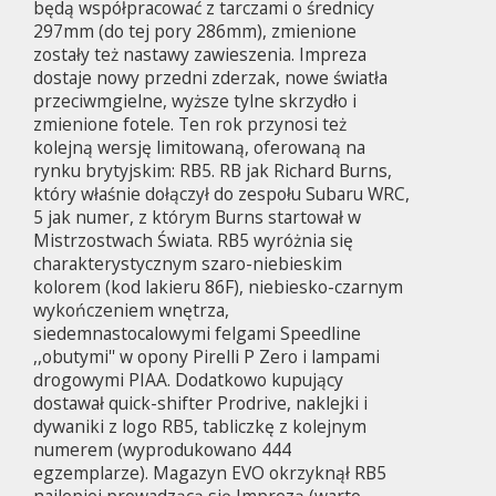
będą współpracować z tarczami o średnicy
297mm (do tej pory 286mm), zmienione
zostały też nastawy zawieszenia. Impreza
dostaje nowy przedni zderzak, nowe światła
przeciwmgielne, wyższe tylne skrzydło i
zmienione fotele. Ten rok przynosi też
kolejną wersję limitowaną, oferowaną na
rynku brytyjskim: RB5. RB jak Richard Burns,
który właśnie dołączył do zespołu Subaru WRC,
5 jak numer, z którym Burns startował w
Mistrzostwach Świata. RB5 wyróżnia się
charakterystycznym szaro-niebieskim
kolorem (kod lakieru 86F), niebiesko-czarnym
wykończeniem wnętrza,
siedemnastocalowymi felgami Speedline
,,obutymi'' w opony Pirelli P Zero i lampami
drogowymi PIAA. Dodatkowo kupujący
dostawał quick-shifter Prodrive, naklejki i
dywaniki z logo RB5, tabliczkę z kolejnym
numerem (wyprodukowano 444
egzemplarze). Magazyn EVO okrzyknął RB5
najlepiej prowadzącą się Imprezą (warto