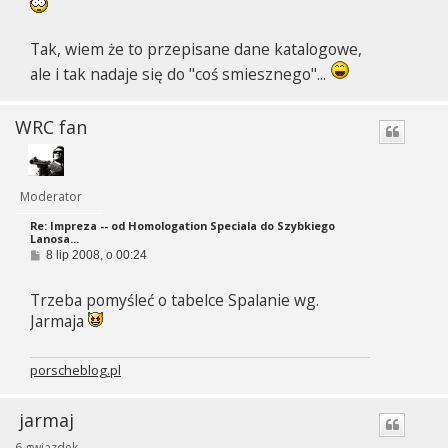
Tak, wiem że to przepisane dane katalogowe,
ale i tak nadaje się do "coś smiesznego"...
WRC fan
Moderator
Re: Impreza -- od Homologation Speciala do Szybkiego
Lanosa...
P
8 lip 2008, o 00:24
o
s
Trzeba pomyśleć o tabelce Spalanie wg.
t
Jarmaja
porscheblog.pl
jarmaj
6 gwiazdek