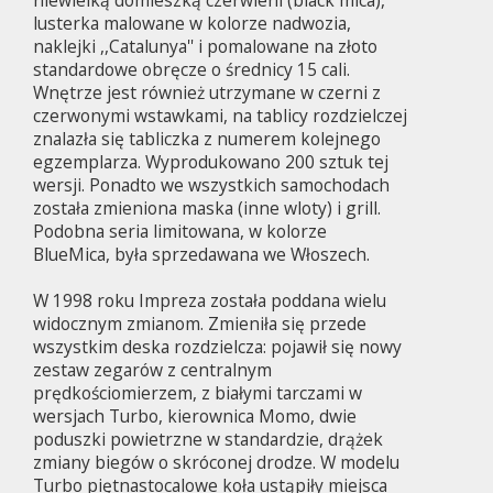
lusterka malowane w kolorze nadwozia,
naklejki ,,Catalunya'' i pomalowane na złoto
standardowe obręcze o średnicy 15 cali.
Wnętrze jest również utrzymane w czerni z
czerwonymi wstawkami, na tablicy rozdzielczej
znalazła się tabliczka z numerem kolejnego
egzemplarza. Wyprodukowano 200 sztuk tej
wersji. Ponadto we wszystkich samochodach
została zmieniona maska (inne wloty) i grill.
Podobna seria limitowana, w kolorze
BlueMica, była sprzedawana we Włoszech.
W 1998 roku Impreza została poddana wielu
widocznym zmianom. Zmieniła się przede
wszystkim deska rozdzielcza: pojawił się nowy
zestaw zegarów z centralnym
prędkościomierzem, z białymi tarczami w
wersjach Turbo, kierownica Momo, dwie
poduszki powietrzne w standardzie, drążek
zmiany biegów o skróconej drodze. W modelu
Turbo piętnastocalowe koła ustąpiły miejsca