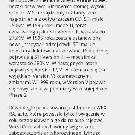
boczki drzwiowe, kierownica momo), wysoki
spoiler. W STi znajdziemy też fabryczne
nagłośnienie z odtwarzaczem CD. STi miało
250KM. W 1995 roku moc STi, teraz
oznaczanego jako STi Version II, wzrasta do
275KM. W 1995 roku zostaje ustanowiona
nowa ,,tradycja'': od tej chwili STi maluje
kolektory dolotowe na czerwono. Rok później
pojawia się STi Version III -- moc silnika
wzrasta do 280KM. W następnych latach
pojawią się Version IV, V i VI różniące się (za
wyjątkiem Version V) kosmetycznymi
zmianami. W 1999 roku, w Version V pojawia
się nowy silnik, wspomniany wcześniej Boxer
Phase 2.
Równolegle produkowana jest Impreza WRX
RA, auto, które powstało tylko i wyłącznie w
celu przebudowania go do na auto rajdowe.
WRX RA został pozbawiony wygłuszeń,
zabezpieczenia antykorozyjnego, tylnego