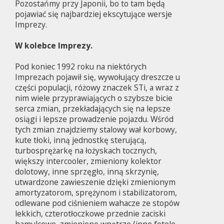
Pozostańmy przy Japonii, bo to tam będą
pojawiać się najbardziej ekscytujące wersje
Imprezy.
W kolebce Imprezy.
Pod koniec 1992 roku na niektórych
Imprezach pojawił się, wywołujący dreszcze u
części populacji, różowy znaczek STi, a wraz z
nim wiele przyprawiających o szybsze bicie
serca zmian, przekładających się na lepsze
osiągi i lepsze prowadzenie pojazdu. Wśród
tych zmian znajdziemy stalowy wał korbowy,
kute tłoki, inną jednostkę sterującą,
turbosprężarkę na łożyskach tocznych,
większy intercooler, zmieniony kolektor
dolotowy, inne sprzęgło, inną skrzynię,
utwardzone zawieszenie dzięki zmienionym
amortyzatorom, sprężynom i stabilizatorom,
odlewane pod ciśnieniem wahacze ze stopów
lekkich, czterotłoczkowe przednie zaciski
hamulcowe, zmienione wnętrze (inne fotele,