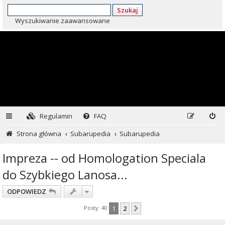
Szukaj
Wyszukiwanie zaawansowane
Regulamin
FAQ
Strona główna
Subarupedia
Subarupedia
Impreza -- od Homologation Speciala
do Szybkiego Lanosa...
ODPOWIEDZ
Posty: 40
1
2
Następna