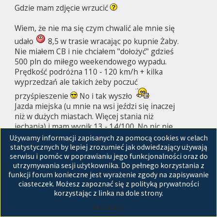
Gdzie mam zdjęcie wrzucić
Wiem, że nie ma się czym chwalić ale mnie się
udało
8,5 w trasie wracając po kupnie Żaby.
Nie miałem CB i nie chciałem "dołożyć" gdzieś
500 pln do miłego weekendowego wypadu.
Prędkość podróżna 110 - 120 km/h + kilka
wyprzedzań ale takich żeby poczuć
przyśpieszenie
No i tak wyszło
Jazda miejska (u mnie na wsi jeździ się inaczej
niż w dużych miastach. Więcej stania niż
jechania) i mam wynik 13 - 14/100. No nic nie
Używamy informacji zapisanych za pomocą cookies w celach
chcę mówić, ale tyle samo mi GL palił
No w
statystycznych by lepiej zrozumieć jak odwiedzający używają
trasie palił mniej o pół litra przy podobnych
serwisu i pomóc w poprawianiu jego funkcjonalności oraz do
prędkościach.
utrzymywania sesji użytkownika. Do pełnego korzystania z
Takie spalanie to chyba zasługa tego
funkcji forum konieczne jest wyrażenie zgody na zapisywanie
wielgachnego turbo które jest martwe poniżej
ciasteczek. Możesz zapoznać się z polityką prywatności
4 tysięcy
korzystając z linka na dole strony.
Akceptuję