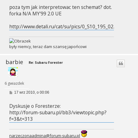
poza tym jak interpretowac ten schemat? dot.
forka N/A MY'99 2.0 UE
http://www.detali.ru/cat/su/pics/0_S10_195_02.gif
były niemcy, teraz dam szansę japońcowi
barbie
Re: Subaru Forester
6 gwiazdek
P
17 wrz 2010, o 00:06
o
s
Dyskusje o Foresterze:
t
http://forum-subaru.pl/bb3/viewtopic.php?
f=3&t=313
narzeczonaadmina@forum-subaru.pl