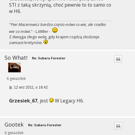
STI z taką skrzynią, choć pewnie to to samo co
w H6.
"
Pan Macierewicz bardzo często mówi co wie, ale rzadko
wie co mówi.
" - L.Miller -
Z dwojga złego wolę, gdy krajem rządzą złodzieje
zamiast kretynów.
So What!
Re: Subaru Forester
6 gwiazdek
P
12 wrz 2011, o 18:42
o
s
Grzesiek_67
, jest
W Legacy H6.
t
Gootek
Re: Subaru Forester
6 gwiazdek