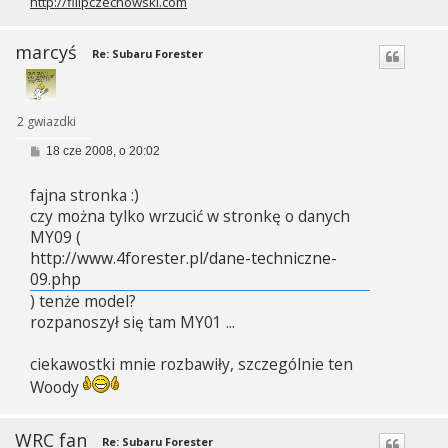
http://filipczechowski.com
marcyś
Re: Subaru Forester
2 gwiazdki
P
18 cze 2008, o 20:02
o
s
fajna stronka :)
t
czy można tylko wrzucić w stronkę o danych
MY09 (
http://www.4forester.pl/dane-techniczne-
09.php
) tenże model?
rozpanoszył się tam MY01 ...
ciekawostki mnie rozbawiły, szczególnie ten
Woody
WRC fan
Re: Subaru Forester