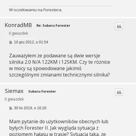
W oczekiwaniu na Forestera.
KonradMB
Re: Subaru Forester
0 gwiazdek
P
10 gru 2012, o 01:54
o
s
Zauważyłem że podawane są dwie wersje
t
silnika 2.0 N/A 122KM i 125KM. Czy te różnice
w mocy są spowodowane jakimiś
szczególnymi zmianami technicznymi silnika?
Siemax
Subaru Forester
0 gwiazdek
P
30 lis 2019, o 16:20
o
s
Mam pytanie do użytkowników obecnych lub
t
byłych Forester II. Jak wygląda sytuacja z
poziomem hałasu w trasie? Sytuacja taka, że