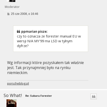
Moderator
P
25 cze 2008, o 16:46
o
s
t
ppmarian pisze:
czy to oznacza ze forester manual EU w
wersji N/A MY'99 ma LSD w tylnym
dyfrze?
Wg informacji które pozyskałem tak właśnie
jest. Tak przynajmniej było na rynku
niemieckim.
porscheblog.pl
So What!
Re: Subaru Forester