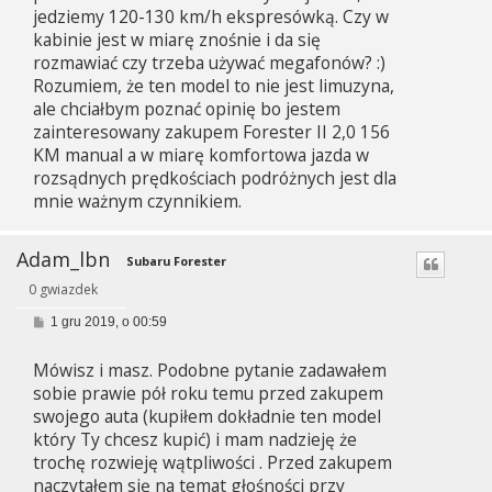
jedziemy 120-130 km/h ekspresówką. Czy w
kabinie jest w miarę znośnie i da się
rozmawiać czy trzeba używać megafonów? :)
Rozumiem, że ten model to nie jest limuzyna,
ale chciałbym poznać opinię bo jestem
zainteresowany zakupem Forester II 2,0 156
KM manual a w miarę komfortowa jazda w
rozsądnych prędkościach podróżnych jest dla
mnie ważnym czynnikiem.
Adam_lbn
Subaru Forester
0 gwiazdek
P
1 gru 2019, o 00:59
o
s
Mówisz i masz. Podobne pytanie zadawałem
t
sobie prawie pół roku temu przed zakupem
swojego auta (kupiłem dokładnie ten model
który Ty chcesz kupić) i mam nadzieję że
trochę rozwieję wątpliwości . Przed zakupem
naczytałem się na temat głośności przy