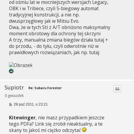
od ośmiu lat w mocniejszych wersjach Legacy,
OBK i w Tribece, czyli 5-biegowy automat
tradycyjnej konstrukcji, a nie np.
dwusprzęgłowy jak w Mitsu Evo.
Dwa, że w tych Sti z A/T obniżono maksymalny
moment obrotowy dla ochrony tej skrzyni
A trzy, manualna zmiana biegów działa tutaj +
do przodu, - do tyłu, czyli odwrotnie niż w
prawidłowych rozwiązaniach, jak np. tutaj:
Supiotr
Re: Subaru Forester
0 gwiazdek
P
28 paź 2011, o 23:21
o
s
Kitewinger
, nie masz przypadkiem jeszcze
t
tego PDFa? Link się zrobił nieaktualny, a te
skany to jakoś mi ciężko odczytać