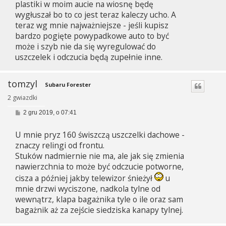
plastiki w moim aucie na wiosnę będę
wygłuszał bo to co jest teraz kaleczy ucho. A
teraz wg mnie najważniejsze - jeśli kupisz
bardzo pogięte powypadkowe auto to być
może i szyb nie da się wyregulować do
uszczelek i odczucia będą zupełnie inne.
tomzyl
Subaru Forester
2 gwiazdki
P
2 gru 2019, o 07:41
o
s
U mnie pryz 160 świszczą uszczelki dachowe -
t
znaczy relingi od frontu.
Stuków nadmiernie nie ma, ale jak się zmienia
nawierzchnia to może być odczucie potworne,
cisza a później jakby telewizor śnieżył
u
mnie drzwi wyciszone, nadkola tylne od
wewnątrz, klapa bagażnika tyle o ile oraz sam
bagażnik aż za zejście siedziska kanapy tylnej.