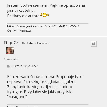
s
Jestem pod wrażeniem . Pięknie opracowana ,
t
jasna i czytelna .
Pokłony dla autora
https://www.youtube.com/watch?v=6eI2AqyTYW4
Śnieżna zabawa
Filip Cz
Re: Subaru Forester
2 gwiazdki
P
18 cze 2008, o 00:28
o
s
Bardzo wartościowa strona. Proponuję tylko
t
usprawnić troszkę przeglądanie galerii.
Zamykanie każdego zdjęcia jest nieco
irytujące. Przydałby się jakiś przycisk
"następne".