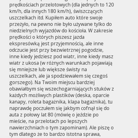
prędkościach przelotowych (dla jednych to 120
km/h, dla innych 180 km/h), świszczących
uszczelkach itd. Kupiłem auto które swoje
przeżyło, na pewno nie było używane tylko do
niedzielnych wyjazdów do kościoła. W zakresie
prędkości o których piszesz jazda
ekspresówką jest przyjemnością, ale inne
odczucie jest przy bezwietrznej pogodzie,
inne kiedy jedziesz pod wiatr, inne kiedy masz
wiatr z ukosa (w różnych warunkach pojawiają
się mniejsze lub większe świsty na
uszczelkach, ale ja spodziewałem się czegoś
gorszego). Na Twoim miejscu bardziej
obawiałbym się wszechogarniających stuków z
każdych możliwych plastików (deska, oparcie
kanapy, roleta bagażnika, klapa bagażnika), tu
naprawdę poczułem się jakbym cofnął się do
auta z połowy lat 80 (mówię o jeździe po
mieście, na przelotach po lepszych
nawierzchniach o tym zapominam). Ale piszę o
tym dlatego że to bardzo istotna sprawa,