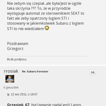
Nie żebym się czepiał...ale była/jest w ogóle
taka skrzynia ??? To, że w przyrodzie
występuje automat ze sterownikiem 5EAT to
fakt ale żeby opatrzony logiem STI i
stosowany w jakiemkolwiek Subaru z logiem
STI to nie wiedziałem
Pozdrawiam
Grzegorz
Brak podpisu.
rrosiak
Re: Subaru Forester
6 gwiazdek
P
12 wrz 2011, o 18:07
o
s
Grzesiek_67
, był (pewnie nadal jest) Lanos
t