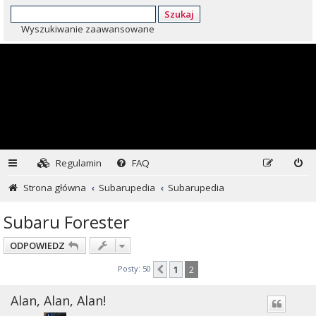
Szukaj
Wyszukiwanie zaawansowane
Regulamin
FAQ
Strona główna
Subarupedia
Subarupedia
Subaru Forester
ODPOWIEDZ
Posty: 50
1
2
Poprzednia
Alan, Alan, Alan!