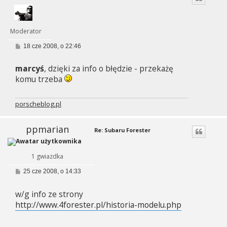
Moderator
P
18 cze 2008, o 22:46
o
s
marcyś
, dzięki za info o błędzie - przekażę
t
komu trzeba
porscheblog.pl
ppmarian
Re: Subaru Forester
1 gwiazdka
P
25 cze 2008, o 14:33
o
s
w/g info ze strony
t
http://www.4forester.pl/historia-modelu.php