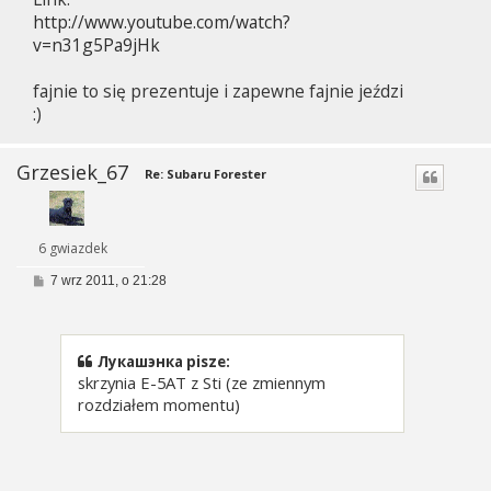
http://www.youtube.com/watch?
v=n31g5Pa9jHk
fajnie to się prezentuje i zapewne fajnie jeździ
:)
Grzesiek_67
Re: Subaru Forester
6 gwiazdek
P
7 wrz 2011, o 21:28
o
s
t
Лукашэнка pisze:
skrzynia E-5AT z Sti (ze zmiennym
rozdziałem momentu)