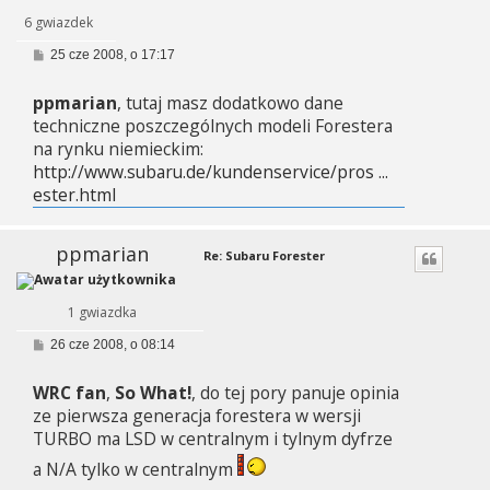
6 gwiazdek
P
25 cze 2008, o 17:17
o
s
ppmarian
, tutaj masz dodatkowo dane
t
techniczne poszczególnych modeli Forestera
na rynku niemieckim:
http://www.subaru.de/kundenservice/pros ...
ester.html
ppmarian
Re: Subaru Forester
1 gwiazdka
P
26 cze 2008, o 08:14
o
s
WRC fan
,
So What!
, do tej pory panuje opinia
t
ze pierwsza generacja forestera w wersji
TURBO ma LSD w centralnym i tylnym dyfrze
a N/A tylko w centralnym