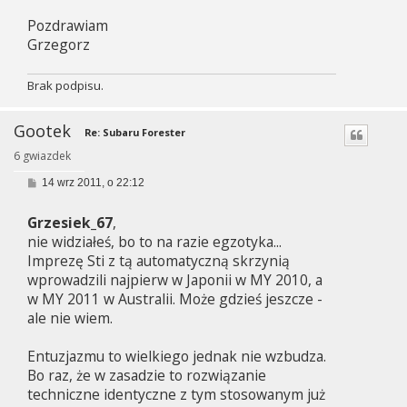
Pozdrawiam
Grzegorz
Brak podpisu.
Gootek
Re: Subaru Forester
6 gwiazdek
P
14 wrz 2011, o 22:12
o
s
Grzesiek_67
,
t
nie widziałeś, bo to na razie egzotyka...
Imprezę Sti z tą automatyczną skrzynią
wprowadzili najpierw w Japonii w MY 2010, a
w MY 2011 w Australii. Może gdzieś jeszcze -
ale nie wiem.
Entuzjazmu to wielkiego jednak nie wzbudza.
Bo raz, że w zasadzie to rozwiązanie
techniczne identyczne z tym stosowanym już