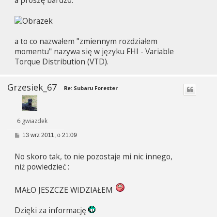
a to co nazwałem "zmiennym rozdziałem
momentu" nazywa się w języku FHI - Variable
Torque Distribution (VTD).
Grzesiek_67
Re: Subaru Forester
6 gwiazdek
P
13 wrz 2011, o 21:09
o
s
No skoro tak, to nie pozostaje mi nic innego,
t
niż powiedzieć :
MAŁO JESZCZE WIDZIAŁEM
Dzięki za informację