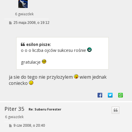
6 gwiazdek
P
25 maja 2008, o 19:12
o
s
t
esilon pisze:
o o o liczba ojców sukcesu rośnie
gratulacje
ja sie do tego nie przylozylem
wiem jednak
coniecko
Piter 35
Re: Subaru Forester
6 gwiazdek
P
9 cze 2008, o 20:40
o