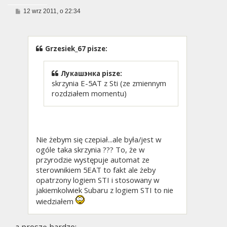
P
12 wrz 2011, o 22:34
o
s
t
Grzesiek_67 pisze:
Лукашэнка pisze:
skrzynia E-5AT z Sti (ze zmiennym
rozdziałem momentu)
Nie żebym się czepiał...ale była/jest w
ogóle taka skrzynia ??? To, że w
przyrodzie występuje automat ze
sterownikiem 5EAT to fakt ale żeby
opatrzony logiem STI i stosowany w
jakiemkolwiek Subaru z logiem STI to nie
wiedziałem
a proszę bardzo: