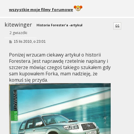
wszystkie moje filmy forumowe
kitewinger
Historia Forester'a -artykuł
2 gwiazdki
P
15 lis 2010, o 23:01
o
s
Poniżej wrzucam ciekawy artykuł o historii
t
Forestera. Jest naprawdę rzetelnie napisany i
szczerze mówiąc czegoś takiego szukałem gdy
sam kupowałem Forka, mam nadzieję, że
komuś się przyda.