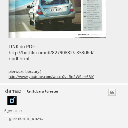
LINK do PDF-
http://hotfile.com/dl/82790882/a353d6d/ ...
r.pdf.html
pierwsze boczury:)-
http://www.youtube.com/watch?v=Bp2WSeH68IY
damaz
Re: Subaru Forester
6 gwiazdek
P
22 lis 2010, o 02:47
o
s