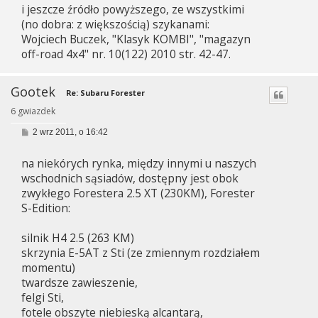
i jeszcze źródło powyższego, ze wszystkimi
t
(no dobra: z większością) szykanami:
Wojciech Buczek, "Klasyk KOMBI", "magazyn
off-road 4x4" nr. 10(122) 2010 str. 42-47.
Gootek
Re: Subaru Forester
6 gwiazdek
P
2 wrz 2011, o 16:42
o
s
na niekórych rynka, między innymi u naszych
t
wschodnich sąsiadów, dostępny jest obok
zwykłego Forestera 2.5 XT (230KM), Forester
S-Edition:
silnik H4 2.5 (263 KM)
skrzynia E-5AT z Sti (ze zmiennym rozdziałem
momentu)
twardsze zawieszenie,
felgi Sti,
fotele obszyte niebieską alcantarą,