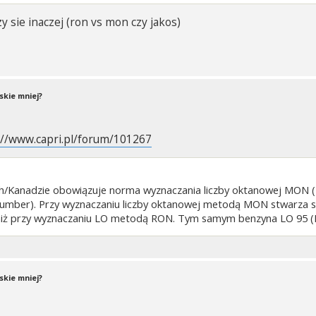
zy sie inaczej (ron vs mon czy jakos)
skie mniej?
://www.capri.pl/forum/101267
/Kanadzie obowiązuje norma wyznaczania liczby oktanowej MON (
ber). Przy wyznaczaniu liczby oktanowej metodą MON stwarza się 
ze, niż przy wyznaczaniu LO metodą RON. Tym samym benzyna LO 95 
skie mniej?