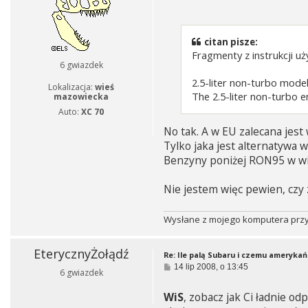
o
s
t
citan pisze:
Fragmenty z instrukcji uż
6 gwiazdek
2.5-liter non-turbo mode
Lokalizacja:
wieś
The 2.5-liter non-turbo e
mazowiecka
Auto:
XC 70
No tak. A w EU zalecana jest
Tylko jaka jest alternatywa 
Benzyny poniżej RON95 w wie
Nie jestem więc pewien, cz
Wysłane z mojego komputera przy 
EterycznyŻołądź
Re: Ile palą Subaru i czemu amerykań
P
14 lip 2008, o 13:45
6 gwiazdek
o
s
WiS
, zobacz jak Ci ładnie o
t