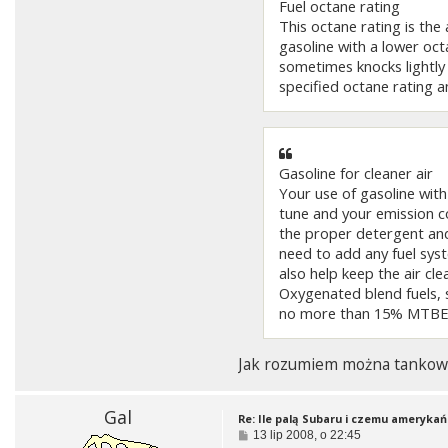
Fuel octane rating
This octane rating is th
gasoline with a lower oc
sometimes knocks lightly w
specified octane rating a
Gasoline for cleaner air
Your use of gasoline with
tune and your emission co
the proper detergent and
need to add any fuel syst
also help keep the air cle
Oxygenated blend fuels, s
no more than 15% MTBE o
Jak rozumiem można tankowa
Gal
Re: Ile palą Subaru i czemu amerykań
P
13 lip 2008, o 22:45