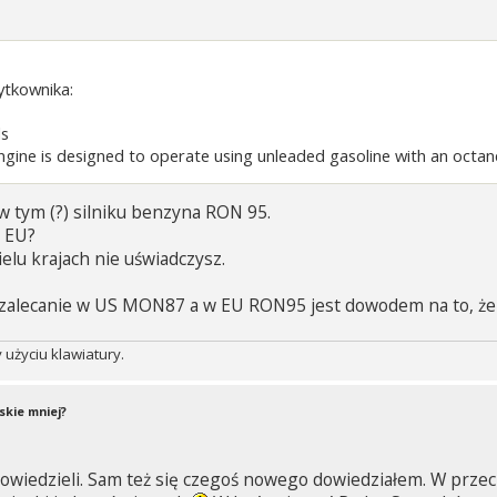
ytkownika:
ls
ngine is designed to operate using unleaded gasoline with an octane
 w tym (?) silniku benzyna RON 95.
w EU?
lu krajach nie uświadczysz.
y zalecanie w US MON87 a w EU RON95 jest dowodem na to, 
użyciu klawiatury.
skie mniej?
dpowiedzieli. Sam też się czegoś nowego dowiedziałem. W prz