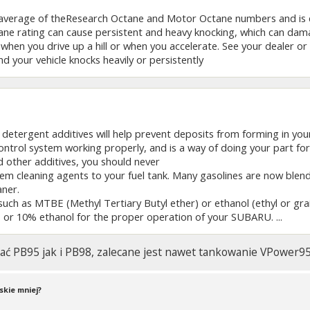
e average of theResearch Octane and Motor Octane numbers and is c
tane rating can cause persistent and heavy knocking, which can dama
hen you drive up a hill or when you accelerate. See your dealer or a 
nd your vehicle knocks heavily or persistently
 detergent additives will help prevent deposits from forming in you
ntrol system working properly, and is a way of doing your part for cl
 other additives, you should never
em cleaning agents to your fuel tank. Many gasolines are now blend
aner.
uch as MTBE (Methyl Tertiary Butyl ether) or ethanol (ethyl or grai
r 10% ethanol for the proper operation of your SUBARU. ...
ć PB95 jak i PB98, zalecane jest nawet tankowanie VPower9
skie mniej?