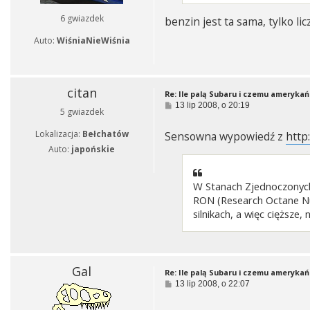
6 gwiazdek
benzin jest ta sama, tylko lic
Auto:
WiśniaNieWiśnia
citan
Re: Ile palą Subaru i czemu amerykań
P
13 lip 2008, o 20:19
5 gwiazdek
o
s
Lokalizacja:
Bełchatów
Sensowna wypowiedź z
http
t
Auto:
japońskie
W Stanach Zjednoczonych
RON (Research Octane Num
silnikach, a więc ciężs
Gal
Re: Ile palą Subaru i czemu amerykań
P
13 lip 2008, o 22:07
o
s