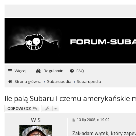
Więcej…
Regulamin
FAQ
Strona główna
Subarupedia
Subarupedia
Ile palą Subaru i czemu amerykańskie 
ODPOWIEDZ
WiS
P
13 lip 2008, o 19:02
o
s
Zakładam wątek, który zape
t