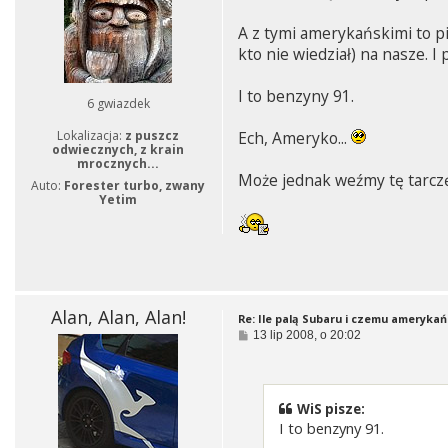
A z tymi amerykańskimi to pię
kto nie wiedział) na nasze. I 
I to benzyny 91.
6 gwiazdek
Lokalizacja:
z puszcz
Ech, Ameryko...
odwiecznych, z krain
mrocznych...
Może jednak weźmy tę tarcz
Auto:
Forester turbo, zwany
Yetim
Alan, Alan, Alan!
Re: Ile palą Subaru i czemu amerykań
P
13 lip 2008, o 20:02
o
s
t
WiS pisze:
I to benzyny 91.