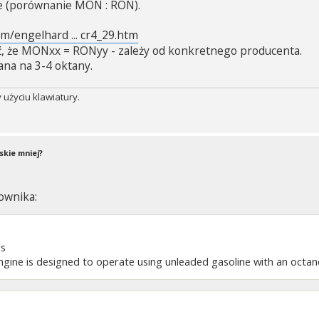
ste (porównanie MON : RON).
m/engelhard ... cr4_29.htm
ć, że MONxx = RONyy - zależy od konkretnego producenta.
ana na 3-4 oktany.
użyciu klawiatury.
skie mniej?
ownika:
ls
ngine is designed to operate using unleaded gasoline with an octane