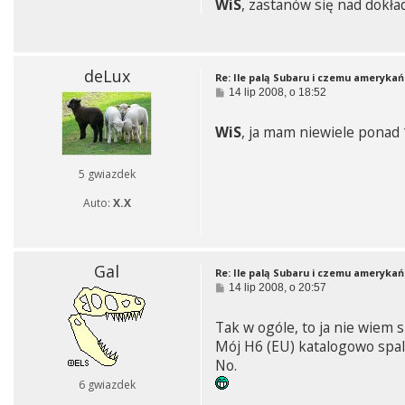
WiS
, zastanów się nad dokła
t
deLux
Re: Ile palą Subaru i czemu amerykań
P
14 lip 2008, o 18:52
o
s
WiS
, ja mam niewiele ponad 
t
5 gwiazdek
Auto:
X.X
Gal
Re: Ile palą Subaru i czemu amerykań
P
14 lip 2008, o 20:57
o
s
Tak w ogóle, to ja nie wiem 
t
Mój H6 (EU) katalogowo spal
No.
6 gwiazdek