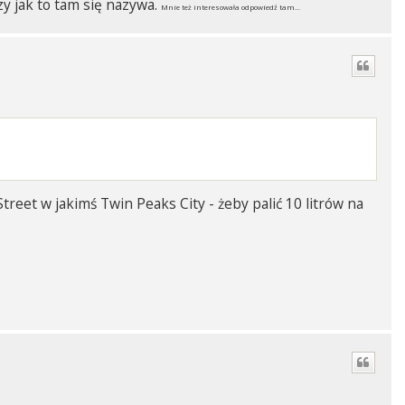
y jak to tam się nazywa.
Mnie też interesowała odpowiedź tam...
Street w jakimś Twin Peaks City - żeby palić 10 litrów na