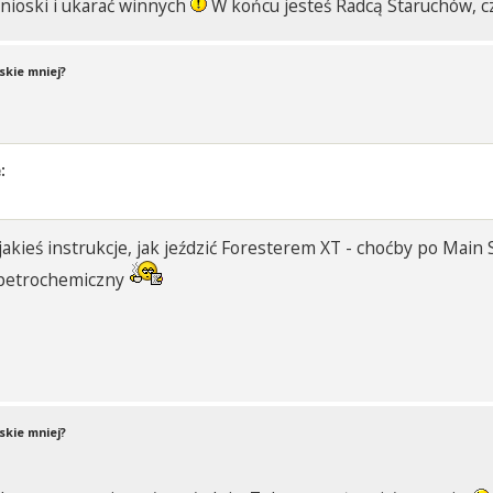
ioski i ukarać winnych
W końcu jesteś Radcą Staruchów, cz
skie mniej?
:
 jakieś instrukcje, jak jeździć Foresterem XT - choćby po Main 
op petrochemiczny
skie mniej?