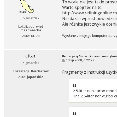
To wcale nie jest takie pro
t
Warto spojrzeć na to:
http://www.refiningonline.co
Nie da się wprost powiedzie
6 gwiazdek
Ale różnica jest zwykle oceni
Lokalizacja:
wieś
mazowiecka
Wysłane z mojego komputera przy 
Auto:
XC 70
citan
Re: Ile palą Subaru i czemu amerykań
P
13 lip 2008, o 22:22
5 gwiazdek
o
s
Lokalizacja:
Bełchatów
Fragmenty z instrukcji użytk
t
Auto:
japońskie
2.5-liter non-turbo mode
The 2.5-liter non-turbo e