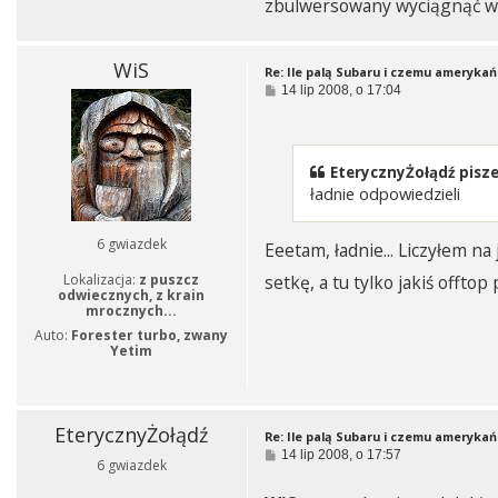
zbulwersowany wyciągnąć wn
WiS
Re: Ile palą Subaru i czemu amerykań
P
14 lip 2008, o 17:04
o
s
t
EterycznyŻołądź pisze
ładnie odpowiedzieli
6 gwiazdek
Eeetam, ładnie... Liczyłem na
Lokalizacja:
z puszcz
setkę, a tu tylko jakiś offt
odwiecznych, z krain
mrocznych...
Auto:
Forester turbo, zwany
Yetim
EterycznyŻołądź
Re: Ile palą Subaru i czemu amerykań
P
14 lip 2008, o 17:57
6 gwiazdek
o
s