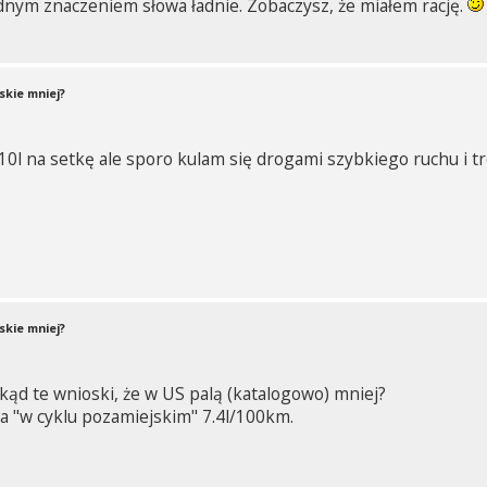
dnym znaczeniem słowa ładnie. Zobaczysz, że miałem rację.
skie mniej?
10l na setkę ale sporo kulam się drogami szybkiego ruchu i t
skie mniej?
skąd te wnioski, że w US palą (katalogowo) mniej?
a "w cyklu pozamiejskim" 7.4l/100km.