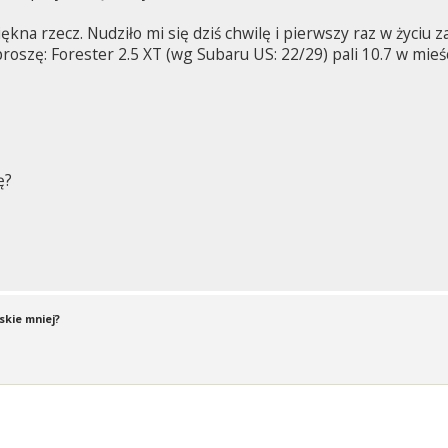
kna rzecz. Nudziło mi się dziś chwilę i pierwszy raz w życiu z
proszę: Forester 2.5 XT (wg Subaru US: 22/29) pali 10.7 w mieście
ę?
skie mniej?