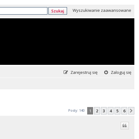
Wyszukiwanie zaawansowane
Szukaj
Zarejestruj się
Zaloguj się
Posty: 140
1
2
3
4
5
6
N