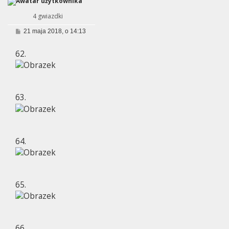
4 gwiazdki
P
21 maja 2018, o 14:13
o
s
62.
t
63.
64.
65.
66.