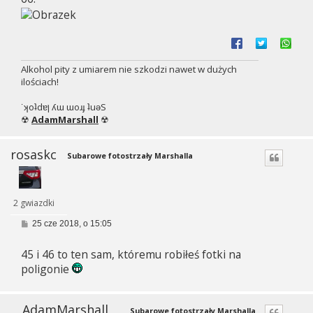
Alkohol pity z umiarem nie szkodzi nawet w dużych
ilościach!
˙ʞoʇdɐן ʎɯ ɯoɹɟ ʇuǝS
☢
AdamMarshall
☢
rosaskc
Subarowe fotostrzały Marshalla
2 gwiazdki
P
25 cze 2018, o 15:05
o
s
45 i 46 to ten sam, któremu robiłeś fotki na
t
poligonie
AdamMarshall
Subarowe fotostrzały Marshalla