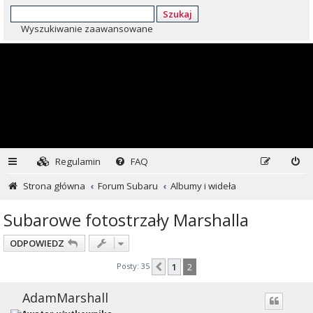
Szukaj
Wyszukiwanie zaawansowane
Regulamin
FAQ
Strona główna
Forum Subaru
Albumy i wideła
Subarowe fotostrzały Marshalla
ODPOWIEDZ
Posty: 35
1
2
Poprzednia
AdamMarshall