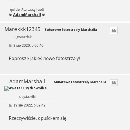
˙ʞoʇdɐן ʎɯ ɯoɹɟ ʇuǝS
☢
AdamMarshall
☢
Marekkk12345
Subarowe fotostrzały Marshalla
0 gwiazdek
P
8 sie 2020, o 05:40
o
s
Poproszę jakieś nowe fotostrzały!
t
AdamMarshall
Subarowe fotostrzały Marshalla
4 gwiazdki
P
19 sie 2022, o 09:42
o
s
Rzeczywiście, opuściłem się.
t