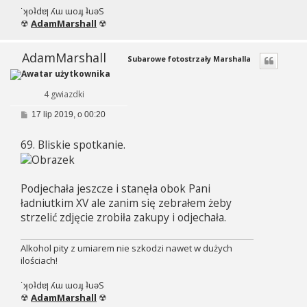
˙ʞoʇdɐן ʎɯ ɯoɹɟ ʇuǝS
☢
AdamMarshall
☢
AdamMarshall
Subarowe fotostrzały Marshalla
4 gwiazdki
P
17 lip 2019, o 00:20
o
s
69. Bliskie spotkanie.
t
Podjechała jeszcze i stanęła obok Pani
ładniutkim XV ale zanim się zebrałem żeby
strzelić zdjęcie zrobiła zakupy i odjechała.
Alkohol pity z umiarem nie szkodzi nawet w dużych
ilościach!
˙ʞoʇdɐן ʎɯ ɯoɹɟ ʇuǝS
☢
AdamMarshall
☢