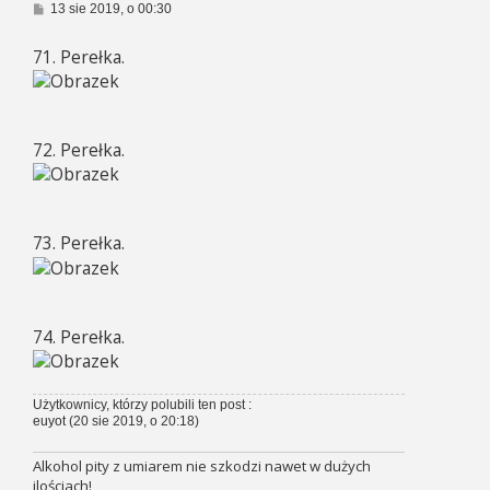
P
13 sie 2019, o 00:30
o
s
71. Perełka.
t
72. Perełka.
73. Perełka.
74. Perełka.
Użytkownicy, którzy polubili ten post :
euyot
(20 sie 2019, o 20:18)
Alkohol pity z umiarem nie szkodzi nawet w dużych
ilościach!