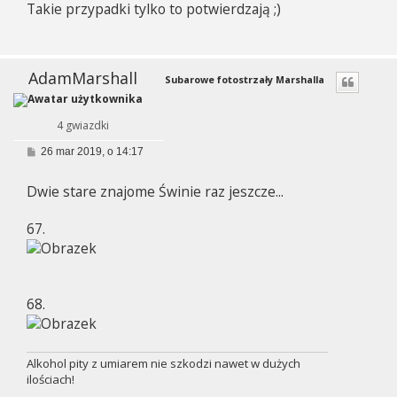
Takie przypadki tylko to potwierdzają ;)
t
AdamMarshall
Subarowe fotostrzały Marshalla
4 gwiazdki
P
26 mar 2019, o 14:17
o
s
Dwie stare znajome Świnie raz jeszcze...
t
67.
68.
Alkohol pity z umiarem nie szkodzi nawet w dużych
ilościach!