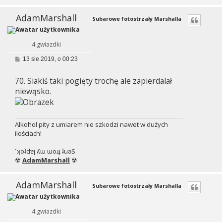
AdamMarshall
Subarowe fotostrzały Marshalla
4 gwiazdki
P
13 sie 2019, o 00:23
o
s
70. Siakiś taki pogięty trochę ale zapierdalał
t
niewąsko.
Alkohol pity z umiarem nie szkodzi nawet w dużych
ilościach!
˙ʞoʇdɐן ʎɯ ɯoɹɟ ʇuǝS
☢
AdamMarshall
☢
AdamMarshall
Subarowe fotostrzały Marshalla
4 gwiazdki