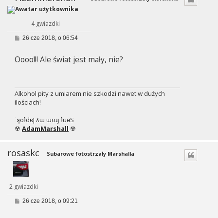
4 gwiazdki
P
26 cze 2018, o 06:54
o
s
Oooo!!! Ale świat jest mały, nie?
t
Alkohol pity z umiarem nie szkodzi nawet w dużych
ilościach!
˙ʞoʇdɐן ʎɯ ɯoɹɟ ʇuǝS
☢
AdamMarshall
☢
rosaskc
Subarowe fotostrzały Marshalla
2 gwiazdki
P
26 cze 2018, o 09:21
o
s