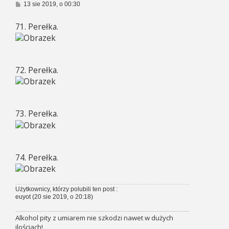
P
13 sie 2019, o 00:30
o
s
71. Perełka.
t
72. Perełka.
73. Perełka.
74. Perełka.
Użytkownicy, którzy polubili ten post :
euyot
(20 sie 2019, o 20:18)
Alkohol pity z umiarem nie szkodzi nawet w dużych
ilościach!