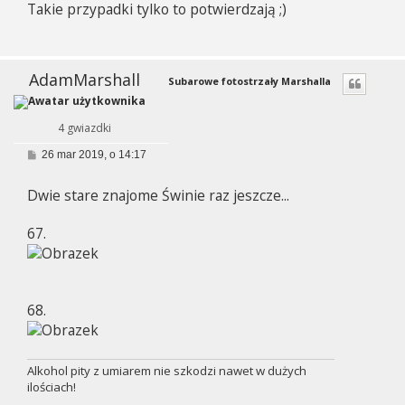
Takie przypadki tylko to potwierdzają ;)
t
AdamMarshall
Subarowe fotostrzały Marshalla
4 gwiazdki
P
26 mar 2019, o 14:17
o
s
Dwie stare znajome Świnie raz jeszcze...
t
67.
68.
Alkohol pity z umiarem nie szkodzi nawet w dużych
ilościach!