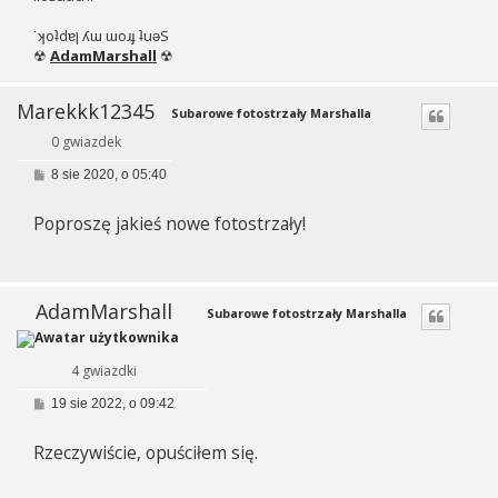
˙ʞoʇdɐן ʎɯ ɯoɹɟ ʇuǝS
☢
AdamMarshall
☢
Marekkk12345
Subarowe fotostrzały Marshalla
0 gwiazdek
P
8 sie 2020, o 05:40
o
s
Poproszę jakieś nowe fotostrzały!
t
AdamMarshall
Subarowe fotostrzały Marshalla
4 gwiazdki
P
19 sie 2022, o 09:42
o
s
Rzeczywiście, opuściłem się.
t