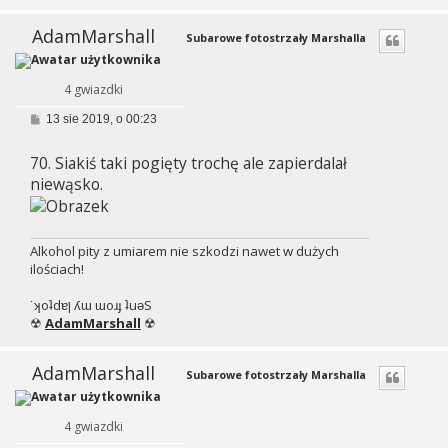
AdamMarshall
Subarowe fotostrzały Marshalla
4 gwiazdki
P
13 sie 2019, o 00:23
o
s
70. Siakiś taki pogięty trochę ale zapierdalał
t
niewąsko.
Alkohol pity z umiarem nie szkodzi nawet w dużych
ilościach!
˙ʞoʇdɐן ʎɯ ɯoɹɟ ʇuǝS
☢
AdamMarshall
☢
AdamMarshall
Subarowe fotostrzały Marshalla
4 gwiazdki