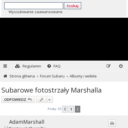
Szukaj
Wyszukiwanie zaawansowane
Regulamin
FAQ
Strona główna
Forum Subaru
Albumy i wideła
Subarowe fotostrzały Marshalla
ODPOWIEDZ
Posty: 35
1
2
Poprzednia
AdamMarshall