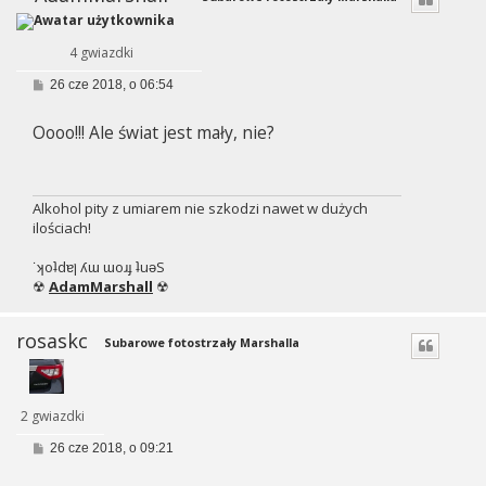
4 gwiazdki
P
26 cze 2018, o 06:54
o
s
Oooo!!! Ale świat jest mały, nie?
t
Alkohol pity z umiarem nie szkodzi nawet w dużych
ilościach!
˙ʞoʇdɐן ʎɯ ɯoɹɟ ʇuǝS
☢
AdamMarshall
☢
rosaskc
Subarowe fotostrzały Marshalla
2 gwiazdki
P
26 cze 2018, o 09:21
o
s