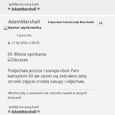
˙ʞoʇdɐן ʎɯ ɯoɹɟ ʇuǝS
☢
AdamMarshall
☢
AdamMarshall
Subarowe fotostrzały Marshalla
4 gwiazdki
P
17 lip 2019, o 00:20
o
s
69. Bliskie spotkanie.
t
Podjechała jeszcze i stanęła obok Pani
ładniutkim XV ale zanim się zebrałem żeby
strzelić zdjęcie zrobiła zakupy i odjechała.
Alkohol pity z umiarem nie szkodzi nawet w dużych
ilościach!
˙ʞoʇdɐן ʎɯ ɯoɹɟ ʇuǝS
☢
AdamMarshall
☢