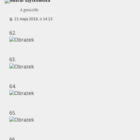
4 gwiazdki
P
21 maja 2018, o 14:13
o
s
62.
t
63.
64.
65.
66.