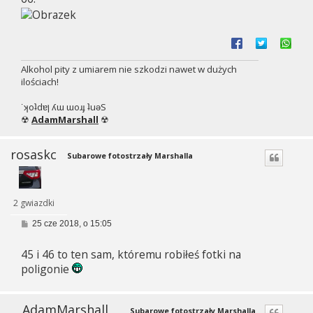
Alkohol pity z umiarem nie szkodzi nawet w dużych
ilościach!
˙ʞoʇdɐן ʎɯ ɯoɹɟ ʇuǝS
☢
AdamMarshall
☢
rosaskc
Subarowe fotostrzały Marshalla
2 gwiazdki
P
25 cze 2018, o 15:05
o
s
45 i 46 to ten sam, któremu robiłeś fotki na
t
poligonie
AdamMarshall
Subarowe fotostrzały Marshalla