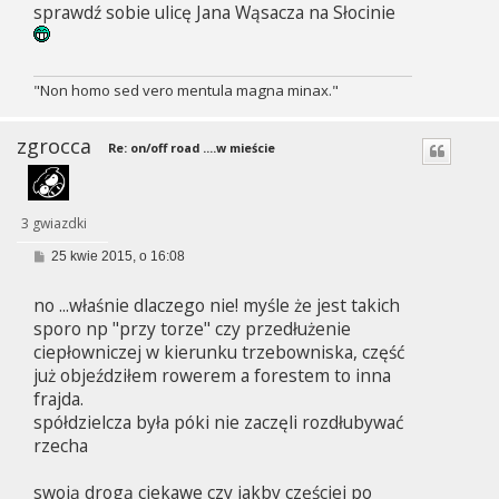
sprawdź sobie ulicę Jana Wąsacza na Słocinie
t
"Non homo sed vero mentula magna minax."
zgrocca
Re: on/off road ....w mieście
3 gwiazdki
P
25 kwie 2015, o 16:08
o
s
no ...właśnie dlaczego nie! myśle że jest takich
t
sporo np "przy torze" czy przedłużenie
ciepłowniczej w kierunku trzebowniska, część
już objeździłem rowerem a forestem to inna
frajda.
spółdzielcza była póki nie zaczęli rozdłubywać
rzecha
swoją drogą ciekawe czy jakby częściej po