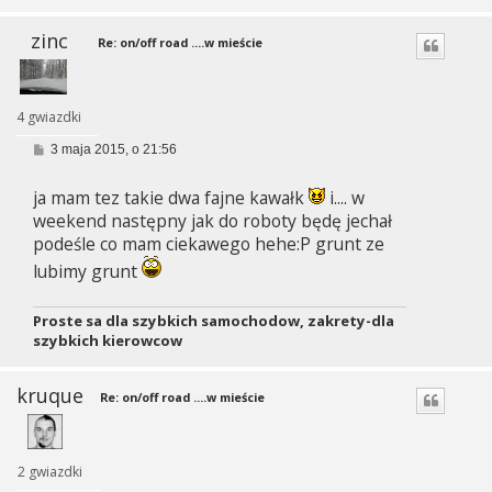
zinc
Re: on/off road ....w mieście
4 gwiazdki
P
3 maja 2015, o 21:56
o
s
ja mam tez takie dwa fajne kawałk
i.... w
t
weekend następny jak do roboty będę jechał
podeśle co mam ciekawego hehe:P grunt ze
lubimy grunt
Proste sa dla szybkich samochodow, zakrety-dla
szybkich kierowcow
kruque
Re: on/off road ....w mieście
2 gwiazdki