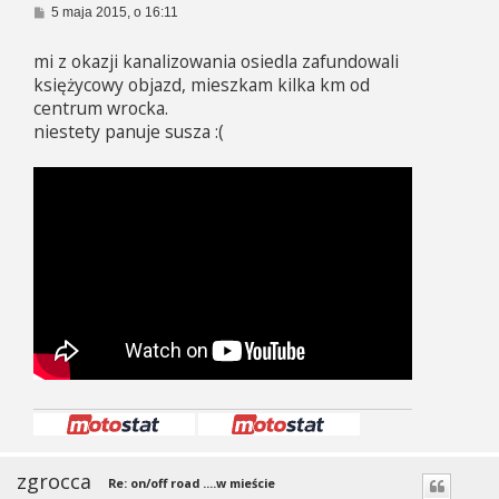
P
5 maja 2015, o 16:11
o
s
mi z okazji kanalizowania osiedla zafundowali
t
księżycowy objazd, mieszkam kilka km od
centrum wrocka.
niestety panuje susza :(
zgrocca
Re: on/off road ....w mieście