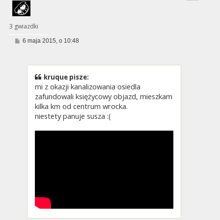
3 gwiazdki
P
6 maja 2015, o 10:48
o
s
t
kruque pisze:
mi z okazji kanalizowania osiedla
zafundowali księżycowy objazd, mieszkam
kilka km od centrum wrocka.
niestety panuje susza :(