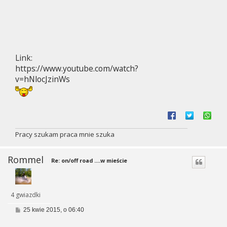
Link:
https://www.youtube.com/watch?
v=hNlocJzinWs
Pracy szukam praca mnie szuka
Rommel
Re: on/off road ....w mieście
4 gwiazdki
P
25 kwie 2015, o 06:40
o
s