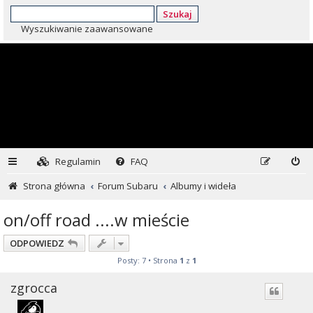
Szukaj
Wyszukiwanie zaawansowane
Regulamin
FAQ
Strona główna
Forum Subaru
Albumy i wideła
on/off road ....w mieście
ODPOWIEDZ
Posty: 7 • Strona
1
z
1
zgrocca