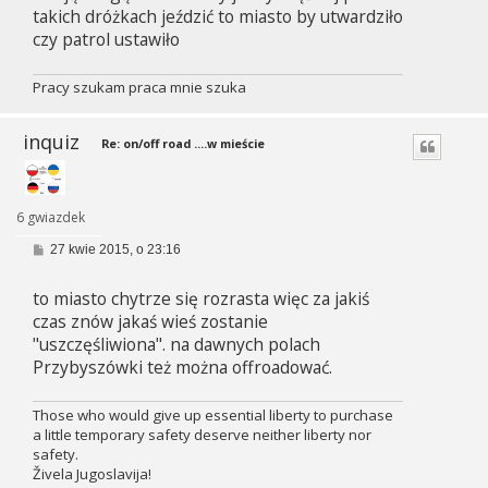
takich dróżkach jeździć to miasto by utwardziło
czy patrol ustawiło
Pracy szukam praca mnie szuka
inquiz
Re: on/off road ....w mieście
6 gwiazdek
P
27 kwie 2015, o 23:16
o
s
to miasto chytrze się rozrasta więc za jakiś
t
czas znów jakaś wieś zostanie
"uszczęśliwiona". na dawnych polach
Przybyszówki też można offroadować.
Those who would give up essential liberty to purchase
a little temporary safety deserve neither liberty nor
safety.
Živela Jugoslavija!