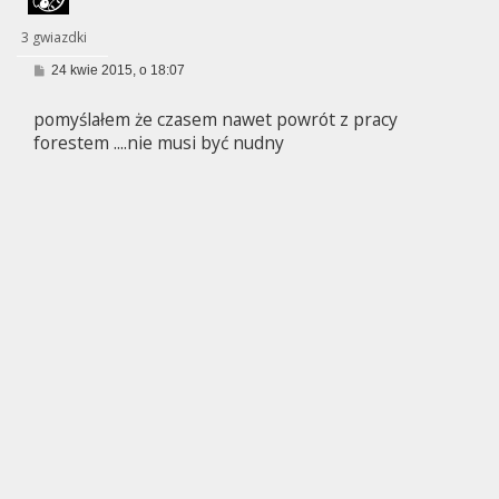
3 gwiazdki
P
24 kwie 2015, o 18:07
o
s
pomyślałem że czasem nawet powrót z pracy
t
forestem ....nie musi być nudny