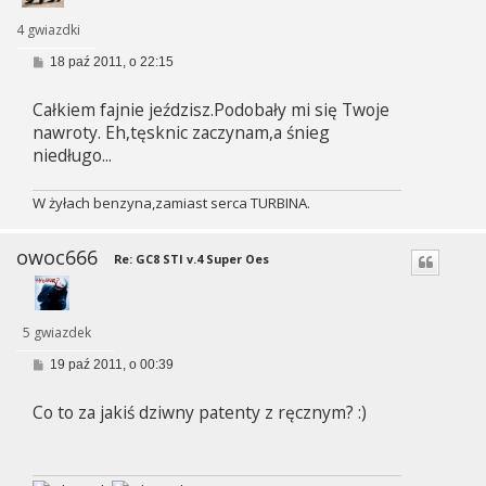
4 gwiazdki
P
18 paź 2011, o 22:15
o
s
Całkiem fajnie jeździsz.Podobały mi się Twoje
t
nawroty. Eh,tęsknic zaczynam,a śnieg
niedługo...
W żyłach benzyna,zamiast serca TURBINA.
owoc666
Re: GC8 STI v.4 Super Oes
5 gwiazdek
P
19 paź 2011, o 00:39
o
s
Co to za jakiś dziwny patenty z ręcznym? :)
t