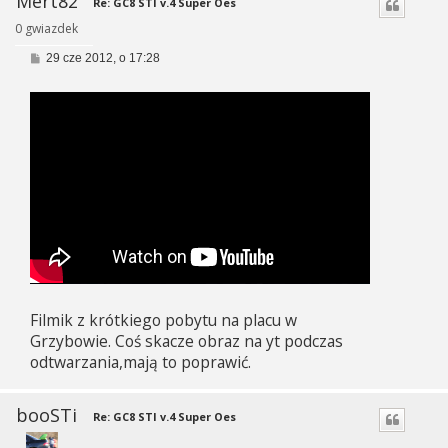
Mert82
Re: GC8 STI v.4 Super Oes
0 gwiazdek
P
29 cze 2012, o 17:28
o
s
t
Filmik z krótkiego pobytu na placu w
Grzybowie. Coś skacze obraz na yt podczas
odtwarzania,mają to poprawić.
booSTi
Re: GC8 STI v.4 Super Oes