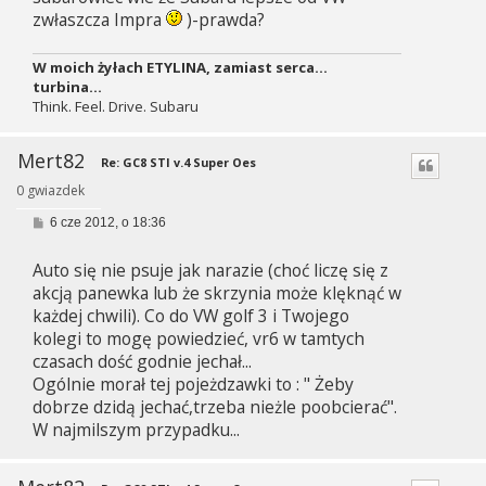
zwłaszcza Impra
)-prawda?
W moich żyłach ETYLINA, zamiast serca...
turbina...
Think. Feel. Drive. Subaru
Mert82
Re: GC8 STI v.4 Super Oes
0 gwiazdek
P
6 cze 2012, o 18:36
o
s
Auto się nie psuje jak narazie (choć liczę się z
t
akcją panewka lub że skrzynia może klęknąć w
każdej chwili). Co do VW golf 3 i Twojego
kolegi to mogę powiedzieć, vr6 w tamtych
czasach dość godnie jechał...
Ogólnie morał tej pojeżdzawki to : " Żeby
dobrze dzidą jechać,trzeba nieżle poobcierać".
W najmilszym przypadku...