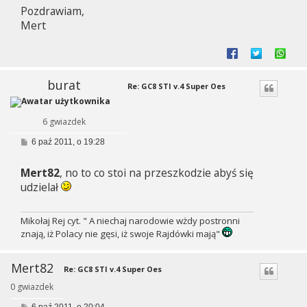
Pozdrawiam,
Mert
burat
Re: GC8 STI v.4 Super Oes
6 gwiazdek
P
6 paź 2011, o 19:28
o
s
Mert82
, no to co stoi na przeszkodzie abyś się
t
udzielał
Mikołaj Rej cyt. " A niechaj narodowie wżdy postronni
znają, iż Polacy nie gęsi, iż swoje Rajdówki mają"
Mert82
Re: GC8 STI v.4 Super Oes
0 gwiazdek
P
6 paź 2011, o 20:04