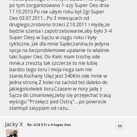
po tym zorganizowano 1-szy Super Oes dnia
17.10.2010.Po nie całym roku był 2gi Super
Oes 03.07.2011....Po 3 miesiącach od
drugiego,zrobiono trzeci 2.10.2011 i myślę,że
będzie szansa i zapotrzebowanie,aby było 3-4
Super Oesy w Sączu w ciągu roku i były
cykliczne. Jak dla mnie Sądeczanina,to jedyna
opcja na bezproblemowe upalanie to właśnie
taki Super Oes. Do Kielc mam trochę ode
mnie,a zresztą tak szczerze to nie lubię
bardzo tego toru i moja noga tam nie
stanie.Kochany Ułęż jest 340Km ode mnie w
jedna stronę.Z kolei na zachód też daleko do
jakiegokolwiek toru.Czasem w nocy jadę z
Sącza do Limanowej,żeby się przejechać trasą
wyścigu "Przełęcz pod Ostrą".....po powrocie
stamtąd zasypiam od razu...
Jacky X
Re: GC8 STI v.4 Super Oes