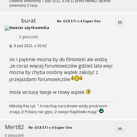
Ostatnio zmieniony 7 paź 2011, o 09:11 przez
Mert82
, łącznie
zmieniany 2 razy.
burat
Re: GC8 STI v.4 Super Oes
6 gwiazdek
P
6 paź 2011, o 20:42
o
s
no i pięknie można by do filmoteki ale widzę
t
,że coraz więcej forumowiczów gdzieś lata więc
można by chyba osobny wątek założyć z
przejazdami forumowiczów
może wrzucę twoje w nowy wątek
Mikołaj Rej cyt. " A niechaj narodowie wżdy postronni
znają, iż Polacy nie gęsi, iż swoje Rajdówki mają"
Mert82
Re: GC8 STI v.4 Super Oes
0 gwiazdek