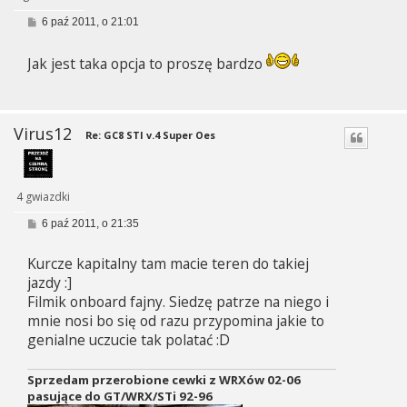
P
6 paź 2011, o 21:01
o
s
t
Jak jest taka opcja to proszę bardzo
Virus12
Re: GC8 STI v.4 Super Oes
4 gwiazdki
P
6 paź 2011, o 21:35
o
s
Kurcze kapitalny tam macie teren do takiej
t
jazdy :]
Filmik onboard fajny. Siedzę patrze na niego i
mnie nosi bo się od razu przypomina jakie to
genialne uczucie tak polatać :D
Sprzedam przerobione cewki z WRXów 02-06
pasujące do GT/WRX/STi 92-96