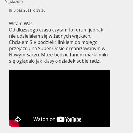
0 gwiazdek
P
6 paź 2011, o 19:16
o
s
Witam Was,
t
Od dłuższego czasu czytam to forum,jednak
nie udzielałem się w żadnych wątkach.
Chciałem Się podzielić linkiem do mojego
przejazdu na Super Oesie organizowanym w
Nowym Sączu. Może będzie fanom marki miło
się oglądało jak klasyk-dziadek sobie radzi.