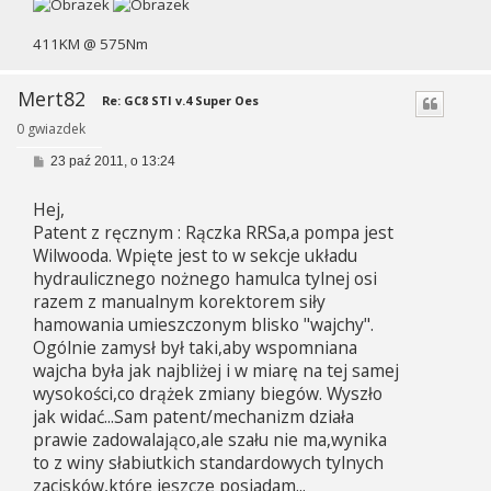
411KM @ 575Nm
Mert82
Re: GC8 STI v.4 Super Oes
0 gwiazdek
P
23 paź 2011, o 13:24
o
s
Hej,
t
Patent z ręcznym : Rączka RRSa,a pompa jest
Wilwooda. Wpięte jest to w sekcje układu
hydraulicznego nożnego hamulca tylnej osi
razem z manualnym korektorem siły
hamowania umieszczonym blisko "wajchy".
Ogólnie zamysł był taki,aby wspomniana
wajcha była jak najbliżej i w miarę na tej samej
wysokości,co drążek zmiany biegów. Wyszło
jak widać...Sam patent/mechanizm działa
prawie zadowalająco,ale szału nie ma,wynika
to z winy słabiutkich standardowych tylnych
zacisków,które jeszcze posiadam...