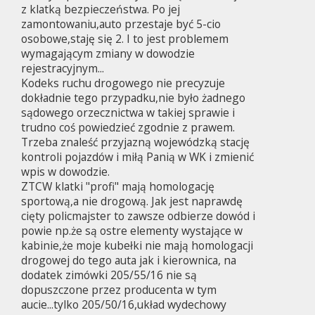
z klatką bezpieczeństwa. Po jej
zamontowaniu,auto przestaje być 5-cio
osobowe,staję się 2. I to jest problemem
wymagającym zmiany w dowodzie
rejestracyjnym...
Kodeks ruchu drogowego nie precyzuje
dokładnie tego przypadku,nie było żadnego
sądowego orzecznictwa w takiej sprawie i
trudno coś powiedzieć zgodnie z prawem.
Trzeba znaleść przyjazną wojewódzką stację
kontroli pojazdów i miłą Panią w WK i zmienić
wpis w dowodzie.
ZTCW klatki "profi" mają homologację
sportową,a nie drogową. Jak jest naprawdę
cięty policmajster to zawsze odbierze dowód i
powie np.że są ostre elementy wystające w
kabinie,że moje kubełki nie mają homologacji
drogowej do tego auta jak i kierownica, na
dodatek zimówki 205/55/16 nie są
dopuszczone przez producenta w tym
aucie...tylko 205/50/16,układ wydechowy