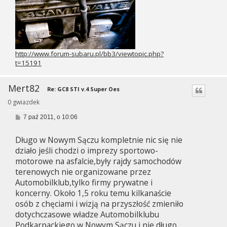
http://www.forum-subaru.pl/bb3/viewtopic.php?
t=15191
Mert82
Re: GC8 STI v.4 Super Oes
0 gwiazdek
P
7 paź 2011, o 10:06
o
s
Długo w Nowym Sączu kompletnie nic się nie
t
działo jeśli chodzi o imprezy sportowo-
motorowe na asfalcie,były rajdy samochodów
terenowych nie organizowane przez
Automobilklub,tylko firmy prywatne i
koncerny. Około 1,5 roku temu kilkanaście
osób z chęciami i wizją na przyszłość zmieniło
dotychczasowe władze Automobilklubu
Podkarpackiego w Nowym Sączu i nie długo