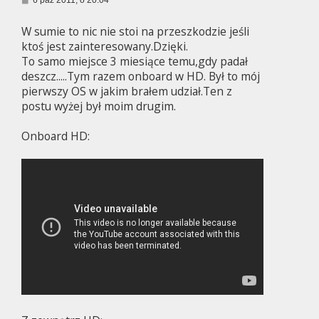
o
s
W sumie to nic nie stoi na przeszkodzie jeśli
t
ktoś jest zainteresowany.Dzięki.
To samo miejsce 3 miesiące temu,gdy padał
deszcz.....Tym razem onboard w HD. Był to mój
pierwszy OS w jakim brałem udział.Ten z
postu wyżej był moim drugim.
Onboard HD: