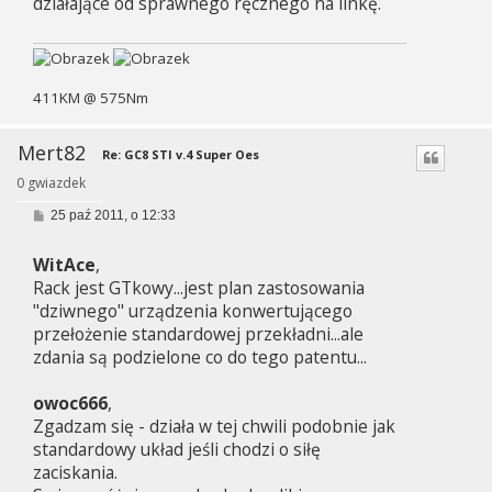
działające od sprawnego ręcznego na linkę.
411KM @ 575Nm
Mert82
Re: GC8 STI v.4 Super Oes
0 gwiazdek
P
25 paź 2011, o 12:33
o
s
WitAce
,
t
Rack jest GTkowy...jest plan zastosowania
"dziwnego" urządzenia konwertującego
przełożenie standardowej przekładni...ale
zdania są podzielone co do tego patentu...
owoc666
,
Zgadzam się - działa w tej chwili podobnie jak
standardowy układ jeśli chodzi o siłę
zaciskania.