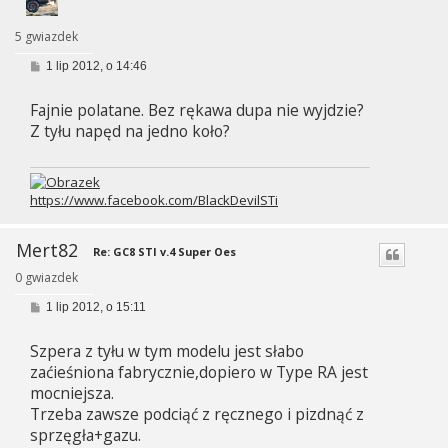
5 gwiazdek
P
1 lip 2012, o 14:46
o
s
Fajnie polatane. Bez rękawa dupa nie wyjdzie?
t
Z tyłu napęd na jedno koło?
https://www.facebook.com/BlackDevilSTi
Mert82
Re: GC8 STI v.4 Super Oes
0 gwiazdek
P
1 lip 2012, o 15:11
o
s
Szpera z tyłu w tym modelu jest słabo
t
zaćieśniona fabrycznie,dopiero w Type RA jest
mocniejsza.
Trzeba zawsze podciąć z ręcznego i pizdnąć z
sprzęgła+gazu.