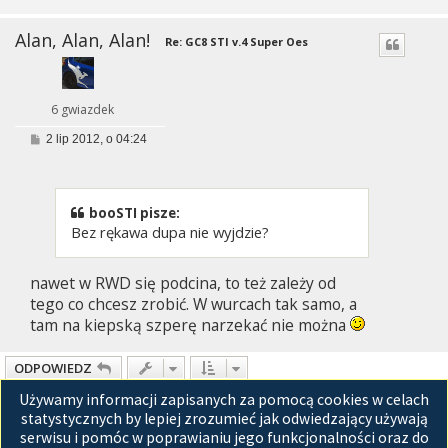
Alan, Alan, Alan!
Re: GC8 STI v.4 Super Oes
6 gwiazdek
P
2 lip 2012, o 04:24
o
s
t
booSTI pisze:
Bez rękawa dupa nie wyjdzie?
nawet w RWD się podcina, to też zależy od
tego co chcesz zrobić. W wurcach tak samo, a
tam na kiepską szperę narzekać nie można
ODPOWIEDZ
Używamy informacji zapisanych za pomocą cookies w celach
Posty: 30
1
2
Następna
statystycznych by lepiej zrozumieć jak odwiedzający używają
serwisu i pomóc w poprawianiu jego funkcjonalności oraz do
Przejdź do