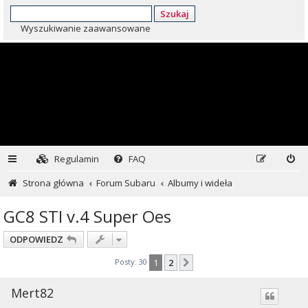
Szukaj
Wyszukiwanie zaawansowane
Regulamin
FAQ
Strona główna
Forum Subaru
Albumy i wideła
GC8 STI v.4 Super Oes
ODPOWIEDZ
Posty: 30
1
2
Następna
Mert82