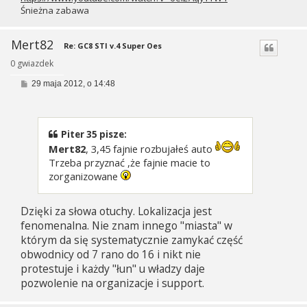
Śnieżna zabawa
Mert82
Re: GC8 STI v.4 Super Oes
0 gwiazdek
P
29 maja 2012, o 14:48
o
s
t
Piter 35 pisze:
Mert82
, 3,45 fajnie rozbujałeś auto
Trzeba przyznać ,że fajnie macie to
zorganizowane
Dzięki za słowa otuchy. Lokalizacja jest
fenomenalna. Nie znam innego "miasta" w
którym da się systematycznie zamykać część
obwodnicy od 7 rano do 16 i nikt nie
protestuje i każdy "łun" u władzy daje
pozwolenie na organizacje i support.