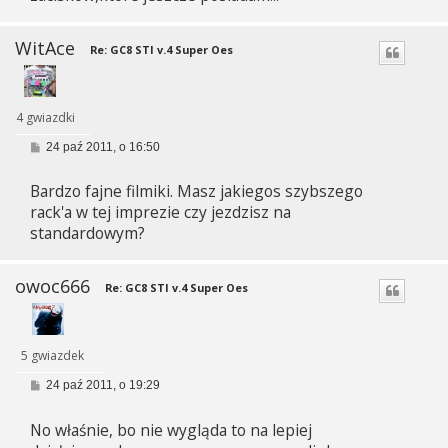
WitAce
Re: GC8 STI v.4 Super Oes
4 gwiazdki
P
24 paź 2011, o 16:50
o
s
Bardzo fajne filmiki. Masz jakiegos szybszego
t
rack'a w tej imprezie czy jezdzisz na
standardowym?
owoc666
Re: GC8 STI v.4 Super Oes
5 gwiazdek
P
24 paź 2011, o 19:29
o
s
No właśnie, bo nie wygląda to na lepiej
t