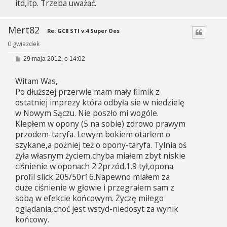
itd,itp. Trzeba uważać.
Mert82
Re: GC8 STI v.4 Super Oes
0 gwiazdek
P
29 maja 2012, o 14:02
o
s
Witam Was,
t
Po dłuższej przerwie mam mały filmik z
ostatniej imprezy która odbyła sie w niedzielę
w Nowym Sączu. Nie poszło mi wogóle.
Klepłem w opony (5 na sobie) zdrowo prawym
przodem-taryfa. Lewym bokiem otarłem o
szykane,a pożniej też o opony-taryfa. Tylnia oś
żyła własnym życiem,chyba miałem zbyt niskie
ciśnienie w oponach 2.2przód,1.9 tył,opona
profil slick 205/50r16.Napewno miałem za
duże ciśnienie w głowie i przegrałem sam z
sobą w efekcie końcowym. Życzę miłego
oglądania,choć jest wstyd-niedosyt za wynik
końcowy.