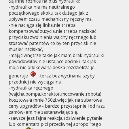
Są inne różnice na plus hydrauliki:
-hydraulika nie ma neutralnego
początkowego skoku tak dużego,jak z
upływem czasu mechaniczny ręczny ma,
-nie naciąga się linka,nie trzeba
kompensować zużycia,nie trzeba naciskać
przycisku zwolnienia wajchy ręcznego lub
stosować patentów co by ten przycisk nie
musieć naciskać,
-mając wnętrze takie jak mam,brak hydrauliki
powodowałby nie ustające docinki...tak jak
moja nie oflokowana deska rozdzielcza je
generuje
-teraz bez wycinania szyby
przedniej nie wyciągalna...
-hydraulika ręcznego
(wajcha,pompa,korektor,mocowanie,robota)
kosztowała mnie 750zł,więc jak na subarowe
ceny upgradów - bardzo przystępnie i od razu
zamówiłem nie zastanawiając się,
-zawsze jest fajna reakcja,zdziwienie,pytanie
lub komentarz płci przeciwnej apropo "tego