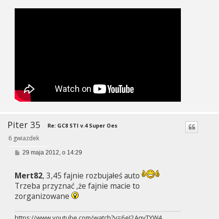
Piter 35
Re: GC8 STI v.4 Super Oes
6 gwiazdek
P
29 maja 2012, o 14:29
o
s
t
Mert82
, 3,45 fajnie rozbujałeś auto
Trzeba przyznać ,że fajnie macie to
zorganizowane
https://www.youtube.com/watch?v=6eI2AqyTYW4