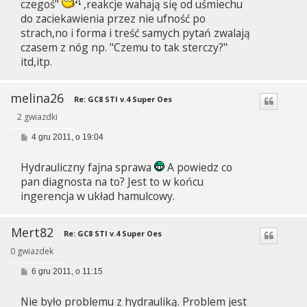
czegoś"
,reakcje wahają się od uśmiechu
do zaciekawienia przez nie ufność po
strach,no i forma i treść samych pytań zwalają
czasem z nóg np. "Czemu to tak sterczy?"
itd,itp.
melina26
Re: GC8 STI v.4 Super Oes
2 gwiazdki
P
4 gru 2011, o 19:04
o
s
Hydrauliczny fajna sprawa
A powiedz co
t
pan diagnosta na to? Jest to w końcu
ingerencja w układ hamulcowy.
Mert82
Re: GC8 STI v.4 Super Oes
0 gwiazdek
P
6 gru 2011, o 11:15
o
s
Nie było problemu z hydrauliką. Problem jest
t