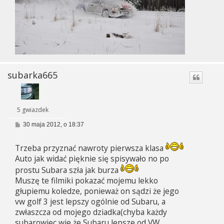
subarka665
5 gwiazdek
P
30 maja 2012, o 18:37
o
s
t
Trzeba przyznać nawroty pierwsza klasa
Auto jak widać pięknie się spisywało no po
prostu Subara szła jak burza
Muszę te filmiki pokazać mojemu lekko
głupiemu koledze, ponieważ on sądzi że jego
vw golf 3 jest lepszy ogólnie od Subaru, a
zwłaszcza od mojego dziadka(chyba każdy
subarowiec wie że Subaru lepsze od VW