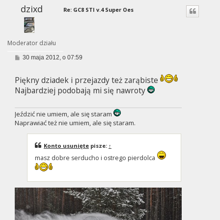
dzixd
Re: GC8 STI v.4 Super Oes
Moderator działu
P
30 maja 2012, o 07:59
o
s
t
Piękny dziadek i przejazdy też zarąbiste
Najbardziej podobają mi się nawroty
Jeździć nie umiem, ale się staram
Naprawiać też nie umiem, ale się staram.
Konto usunięte
pisze:
↑
masz dobre serducho i ostrego pierdolca