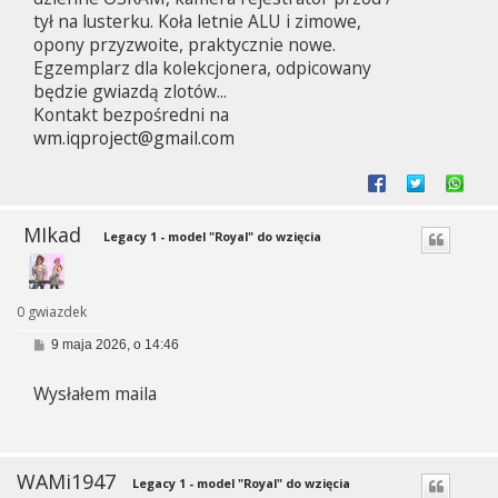
tył na lusterku. Koła letnie ALU i zimowe,
opony przyzwoite, praktycznie nowe.
Egzemplarz dla kolekcjonera, odpicowany
będzie gwiazdą zlotów...
Kontakt bezpośredni na
wm.iqproject@gmail.com
MIkad
Legacy 1 - model "Royal" do wzięcia
0 gwiazdek
P
9 maja 2026, o 14:46
o
s
Wysłałem maila
t
WAMi1947
Legacy 1 - model "Royal" do wzięcia