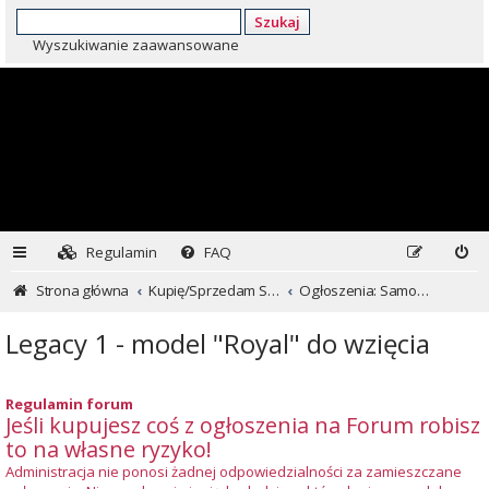
Szukaj
Wyszukiwanie zaawansowane
Regulamin
FAQ
Strona główna
Kupię/Sprzedam Subaru i nie tylko...
Ogłoszenia: Samochody
Legacy 1 - model "Royal" do wzięcia
Regulamin forum
Jeśli kupujesz coś z ogłoszenia na Forum robisz
to na własne ryzyko!
Administracja nie ponosi żadnej odpowiedzialności za zamieszczane