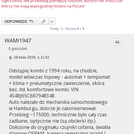
ogłoszenia. Nie przelewaj pieniędzy ludziom, których nie znasz lub
którzy nie mają wiarygodnej historii na Forum!
ODPOWIEDZ
Posty: 3 • Strona
1
z
1
WAMi1947
0 gwiazdek
P
28 kwie 2026, o 11:42
o
s
Odstąpię kombi z 1994 roku, na chodzie,
t
model wówczas topowy - automat + tempomat
+ klima + pneumatyczne zawieszenie, skóra
beż, itd. komfortowe kombi. VIN
4S4BJ65C6R7948348.
Auto należało do mechanika samochodowego
w Hamburgu, dobrze je zakonserwował.
Przebieg ~175000, technicznie było cały czas
zadbane, optycznie nie (są obcierki itp.)
Dołożone do oryginału: czujniki cofania, światła
dzienne OSRAM, kamera rejestrator przód /