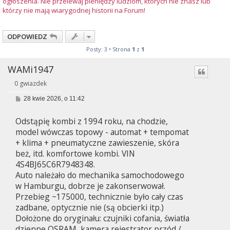
ogłoszenia. Nie przelewaj pieniędzy ludziom, których nie znasz lub
którzy nie mają wiarygodnej historii na Forum!
ODPOWIEDZ
Posty: 3 • Strona
1
z
1
WAMi1947
0 gwiazdek
P
28 kwie 2026, o 11:42
o
s
Odstąpię kombi z 1994 roku, na chodzie,
t
model wówczas topowy - automat + tempomat
+ klima + pneumatyczne zawieszenie, skóra
beż, itd. komfortowe kombi. VIN
4S4BJ65C6R7948348.
Auto należało do mechanika samochodowego
w Hamburgu, dobrze je zakonserwował.
Przebieg ~175000, technicznie było cały czas
zadbane, optycznie nie (są obcierki itp.)
Dołożone do oryginału: czujniki cofania, światła
dzienne OSRAM, kamera rejestrator przód /