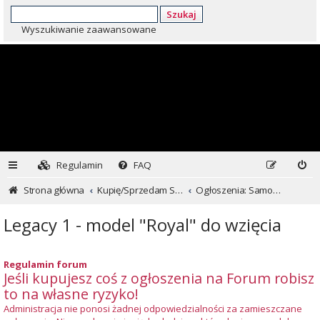
Szukaj
Wyszukiwanie zaawansowane
Regulamin
FAQ
Strona główna
Kupię/Sprzedam Subaru i nie tylko...
Ogłoszenia: Samochody
Legacy 1 - model "Royal" do wzięcia
Regulamin forum
Jeśli kupujesz coś z ogłoszenia na Forum robisz
to na własne ryzyko!
Administracja nie ponosi żadnej odpowiedzialności za zamieszczane