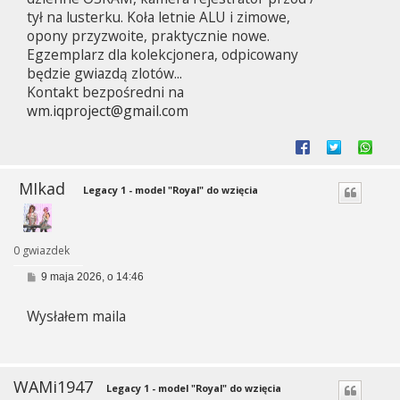
tył na lusterku. Koła letnie ALU i zimowe,
opony przyzwoite, praktycznie nowe.
Egzemplarz dla kolekcjonera, odpicowany
będzie gwiazdą zlotów...
Kontakt bezpośredni na
wm.iqproject@gmail.com
MIkad
Legacy 1 - model "Royal" do wzięcia
0 gwiazdek
P
9 maja 2026, o 14:46
o
s
Wysłałem maila
t
WAMi1947
Legacy 1 - model "Royal" do wzięcia