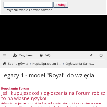
Szukaj
Wyszukiwanie zaawansowane
Regulamin
FAQ
Strona główna
Kupię/Sprzedam Subaru i nie tylko...
Ogłoszenia: Samochody
Legacy 1 - model "Royal" do wzięcia
Regulamin forum
Jeśli kupujesz coś z ogłoszenia na Forum robisz
to na własne ryzyko!
Administracja nie ponosi żadnej odpowiedzialności za zamieszczane