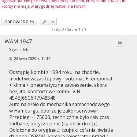
ogłoszenia. Nie przelewaj pieniędzy ludziom, których nie znasz lub
którzy nie mają wiarygodnej historii na Forum!
ODPOWIEDZ
Posty: 3 • Strona
1
z
1
WAMi1947
0 gwiazdek
P
28 kwie 2026, o 11:42
o
s
Odstąpię kombi z 1994 roku, na chodzie,
t
model wówczas topowy - automat + tempomat
+ klima + pneumatyczne zawieszenie, skóra
beż, itd. komfortowe kombi. VIN
4S4BJ65C6R7948348.
Auto należało do mechanika samochodowego
w Hamburgu, dobrze je zakonserwował.
Przebieg ~175000, technicznie było cały czas
zadbane, optycznie nie (są obcierki itp.)
Dołożone do oryginału: czujniki cofania, światła
dzienne OSRAM, kamera rejestrator przód /