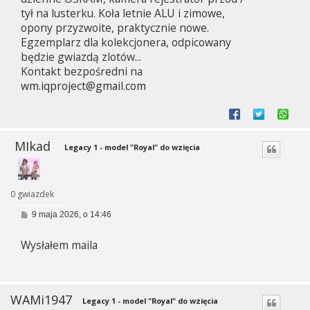
tył na lusterku. Koła letnie ALU i zimowe,
opony przyzwoite, praktycznie nowe.
Egzemplarz dla kolekcjonera, odpicowany
będzie gwiazdą zlotów...
Kontakt bezpośredni na
wm.iqproject@gmail.com
MIkad
Legacy 1 - model "Royal" do wzięcia
0 gwiazdek
P
9 maja 2026, o 14:46
o
s
Wysłałem maila
t
WAMi1947
Legacy 1 - model "Royal" do wzięcia