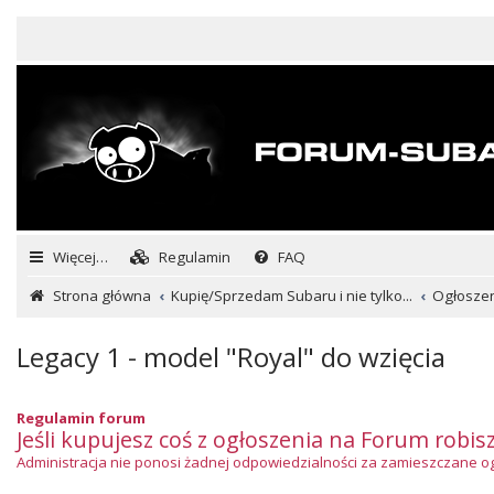
Więcej…
Regulamin
FAQ
Strona główna
Kupię/Sprzedam Subaru i nie tylko...
Ogłosze
Legacy 1 - model "Royal" do wzięcia
Regulamin forum
Jeśli kupujesz coś z ogłoszenia na Forum robis
Administracja nie ponosi żadnej odpowiedzialności za zamieszczane ogło