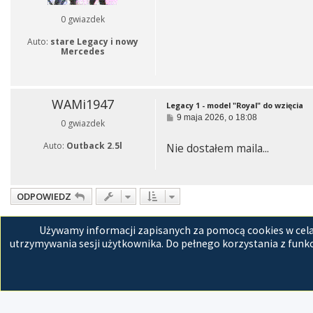
0 gwiazdek
Auto:
stare Legacy i nowy
Mercedes
WAMi1947
Legacy 1 - model "Royal" do wzięcia
P
9 maja 2026, o 18:08
0 gwiazdek
o
s
Auto:
Outback 2.5l
Nie dostałem maila...
t
ODPOWIEDZ
Wróć do „Ogłoszenia: Samochody”
Używamy informacji zapisanych za pomocą cookies w celac
utrzymywania sesji użytkownika. Do pełnego korzystania z funkc
Strona główna
Kon