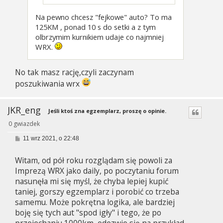
Na pewno chcesz "fejkowe" auto? To ma
125KM , ponad 10 s do setki a z tym
olbrzymim kurnikiem udaje co najmniej
WRX.
No tak masz rację,czyli zaczynam
poszukiwania wrx
JKR_eng
Jeśli ktoś zna egzemplarz, proszę o opinie.
0 gwiazdek
P
11 wrz 2021, o 22:48
o
s
Witam, od pół roku rozglądam się powoli za
t
Imprezą WRX jako daily, po poczytaniu forum
nasunęła mi się myśl, że chyba lepiej kupić
taniej, gorszy egzemplarz i porobić co trzeba
samemu. Może pokrętna logika, ale bardziej
boję się tych aut "spod igły" i tego, że po
przejechaniu 1000km, odezwie się na przykład