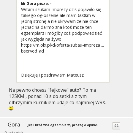
Gora
pisze:
↑
Witam szukam Imprezy dziś pojawiło się
takiego ogłoszenie ale mam 600km w
jedną stronę a nie ukrywam że nie chce
jechać na darmo zna ktoś moze ten
egzemplarz i mógłby coś podpowiedzieć
jak wygląda na żywo
https://m.olx.pl/d/oferta/subau-impreza ...
bserved_ad
Dziękuję i pozdrawiam Mateusz
Na pewno chcesz "fejkowe" auto? To ma
125KM , ponad 10 s do setki a z tym
olbrzymim kurnikiem udaje co najmniej WRX.
Gora
Jeśli ktoś zna egzemplarz, proszę o opinie.
0 gwiazdek