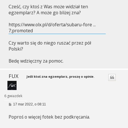
s
Cześć, czy ktoś z Was może widział ten
t
egzemplarz? A może go bliżej zna?
https://www.olx.pl/d/oferta/subaru-fore ...
7;promoted
Czy warto się do niego ruszać przez pół
Polski?
Bedę wdzięczny za pomoc.
FUX
Jeśli ktoś zna egzemplarz, proszę o opinie.
6 gwiazdek
P
17 mar 2022, o 08:11
o
s
Poproś o więcej fotek bez podkręcania.
t