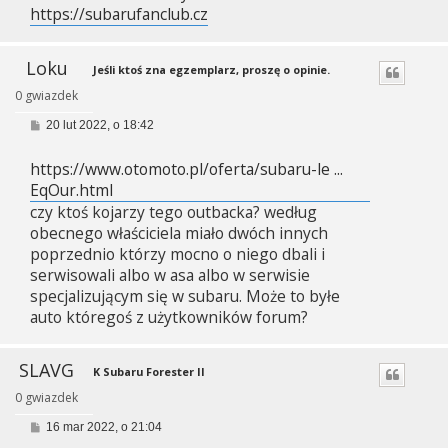
https://subarufanclub.cz
Loku
Jeśli ktoś zna egzemplarz, proszę o opinie.
0 gwiazdek
P
20 lut 2022, o 18:42
o
s
https://www.otomoto.pl/oferta/subaru-le ...
t
EqOur.html
czy ktoś kojarzy tego outbacka? według
obecnego właściciela miało dwóch innych
poprzednio którzy mocno o niego dbali i
serwisowali albo w asa albo w serwisie
specjalizującym się w subaru. Może to byłe
auto któregoś z użytkowników forum?
SLAVG
K Subaru Forester II
0 gwiazdek
P
16 mar 2022, o 21:04
o