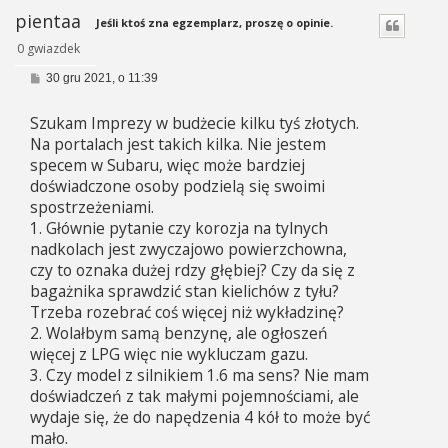
pientaa
Jeśli ktoś zna egzemplarz, proszę o opinie.
0 gwiazdek
P
30 gru 2021, o 11:39
o
s
Szukam Imprezy w budżecie kilku tyś złotych.
t
Na portalach jest takich kilka. Nie jestem
specem w Subaru, więc może bardziej
doświadczone osoby podzielą się swoimi
spostrzeżeniami.
1. Głównie pytanie czy korozja na tylnych
nadkolach jest zwyczajowo powierzchowna,
czy to oznaka dużej rdzy głębiej? Czy da się z
bagażnika sprawdzić stan kielichów z tyłu?
Trzeba rozebrać coś więcej niż wykładzinę?
2. Wolałbym samą benzynę, ale ogłoszeń
więcej z LPG więc nie wykluczam gazu.
3. Czy model z silnikiem 1.6 ma sens? Nie mam
doświadczeń z tak małymi pojemnościami, ale
wydaje się, że do napędzenia 4 kół to może być
mało.