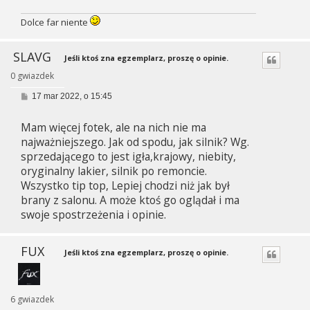
Dolce far niente
SLAVG
Jeśli ktoś zna egzemplarz, proszę o opinie.
0 gwiazdek
P
17 mar 2022, o 15:45
o
s
Mam więcej fotek, ale na nich nie ma
t
najważniejszego. Jak od spodu, jak silnik? Wg.
sprzedającego to jest igła,krajowy, niebity,
oryginalny lakier, silnik po remoncie.
Wszystko tip top, Lepiej chodzi niż jak był
brany z salonu. A może ktoś go oglądał i ma
swoje spostrzeżenia i opinie.
FUX
Jeśli ktoś zna egzemplarz, proszę o opinie.
6 gwiazdek