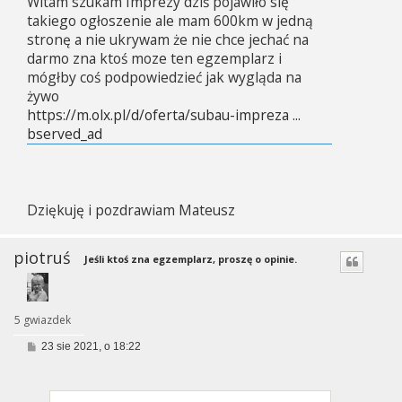
Witam szukam Imprezy dziś pojawiło się
takiego ogłoszenie ale mam 600km w jedną
stronę a nie ukrywam że nie chce jechać na
darmo zna ktoś moze ten egzemplarz i
mógłby coś podpowiedzieć jak wygląda na
żywo
https://m.olx.pl/d/oferta/subau-impreza ...
bserved_ad
Dziękuję i pozdrawiam Mateusz
piotruś
Jeśli ktoś zna egzemplarz, proszę o opinie.
5 gwiazdek
P
23 sie 2021, o 18:22
o
s
t