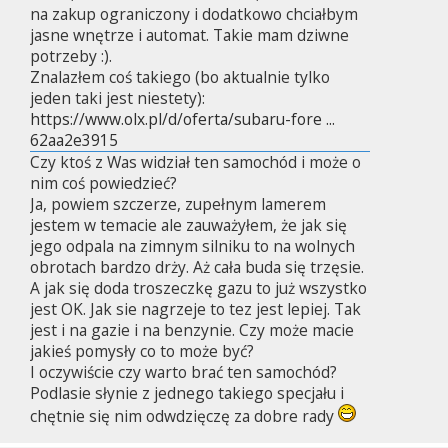
na zakup ograniczony i dodatkowo chciałbym
jasne wnętrze i automat. Takie mam dziwne
potrzeby :).
Znalazłem coś takiego (bo aktualnie tylko
jeden taki jest niestety):
https://www.olx.pl/d/oferta/subaru-fore ...
62aa2e3915
Czy ktoś z Was widział ten samochód i może o
nim coś powiedzieć?
Ja, powiem szczerze, zupełnym lamerem
jestem w temacie ale zauważyłem, że jak się
jego odpala na zimnym silniku to na wolnych
obrotach bardzo drży. Aż cała buda się trzęsie.
A jak się doda troszeczkę gazu to już wszystko
jest OK. Jak sie nagrzeje to tez jest lepiej. Tak
jest i na gazie i na benzynie. Czy może macie
jakieś pomysły co to może być?
I oczywiście czy warto brać ten samochód?
Podlasie słynie z jednego takiego specjału i
chętnie się nim odwdzięczę za dobre rady