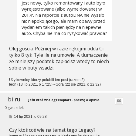
jest nowy, tylko remontowany i auto było
wyrejestrowane (albo wymeldowane) w
2017r. Na raporcie z autoDNA nie wyszło
nic niepokojącego, ale mam obawy przed
wydaniem takich pieniędzy na niepewne
auto. Chyba nie ma co ryzykować prawda?
Olej gościa. Później w razie rękojmi odda Ci
tylko 8 tyś. Tyle ile na umowie. A tłumaczenie
że mniejszy podatek zapłacisz wtedy to niech
sobie w buty wsadzi.
Użytkownicy, którzy polubili ten post (razem 2):
leon
(13 lip 2021, o 17:25) •
Gora
(22 sie 2021, o 22:32)
biiru
Jeśli ktoś zna egzemplarz, proszę o opinie.
0 gwiazdek
P
14 lip 2021, o 09:28
o
s
Czy ktoś coś wie na temat tego Legacy?
t