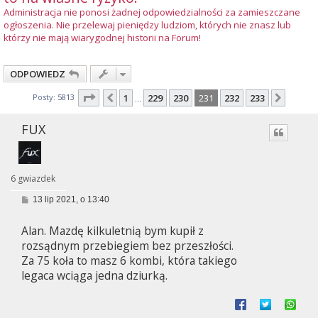
Administracja nie ponosi żadnej odpowiedzialności za zamieszczane
ogłoszenia. Nie przelewaj pieniędzy ludziom, których nie znasz lub
którzy nie mają wiarygodnej historii na Forum!
ODPOWIEDZ
Strona
231
z
233
Posty: 5813
1
229
230
231
232
233
Poprzednia
Nastę
…
FUX
6 gwiazdek
P
13 lip 2021, o 13:40
o
s
Alan. Mazdę kilkuletnią bym kupił z
t
rozsądnym przebiegiem bez przeszłości.
Za 75 koła to masz 6 kombi, która takiego
legaca wciąga jedna dziurką.