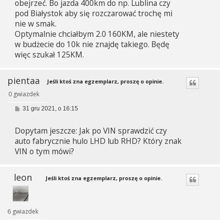
obejrzeć. Bo jazda 400km do np. Lublina czy
pod Białystok aby się rozczarować trochę mi
nie w smak.
Optymalnie chciałbym 2.0 160KM, ale niestety
w budżecie do 10k nie znajdę takiego. Będę
więc szukał 125KM.
pientaa
Jeśli ktoś zna egzemplarz, proszę o opinie.
0 gwiazdek
P
31 gru 2021, o 16:15
o
s
Dopytam jeszcze: Jak po VIN sprawdzić czy
t
auto fabrycznie hulo LHD lub RHD? Który znak
VIN o tym mówi?
leon
Jeśli ktoś zna egzemplarz, proszę o opinie.
6 gwiazdek