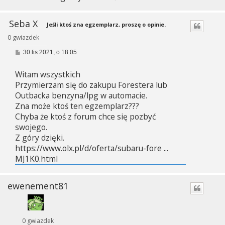
Seba X
Jeśli ktoś zna egzemplarz, proszę o opinie.
0 gwiazdek
P
30 lis 2021, o 18:05
o
s
Witam wszystkich
t
Przymierzam się do zakupu Forestera lub
Outbacka benzyna/lpg w automacie.
Zna może ktoś ten egzemplarz???
Chyba że ktoś z forum chce się pozbyć
swojego.
Z góry dzięki.
https://www.olx.pl/d/oferta/subaru-fore ...
MJ1K0.html
ewenement81
0 gwiazdek