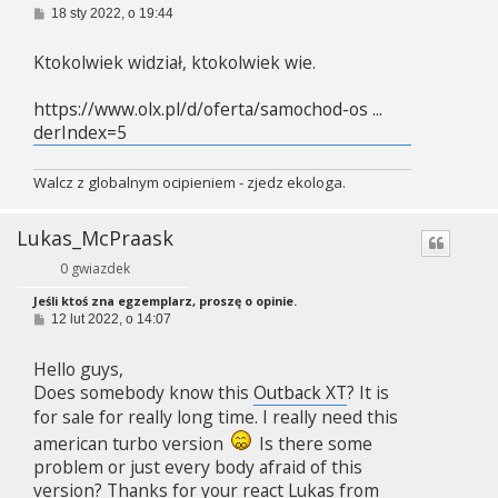
P
18 sty 2022, o 19:44
o
s
Ktokolwiek widział, ktokolwiek wie.
t
https://www.olx.pl/d/oferta/samochod-os ...
derIndex=5
Walcz z globalnym ocipieniem - zjedz ekologa.
Lukas_McPraask
0 gwiazdek
Jeśli ktoś zna egzemplarz, proszę o opinie.
P
12 lut 2022, o 14:07
o
s
Hello guys,
t
Does somebody know this
Outback XT
? It is
for sale for really long time. I really need this
american turbo version
Is there some
problem or just every body afraid of this
version? Thanks for your react Lukas from