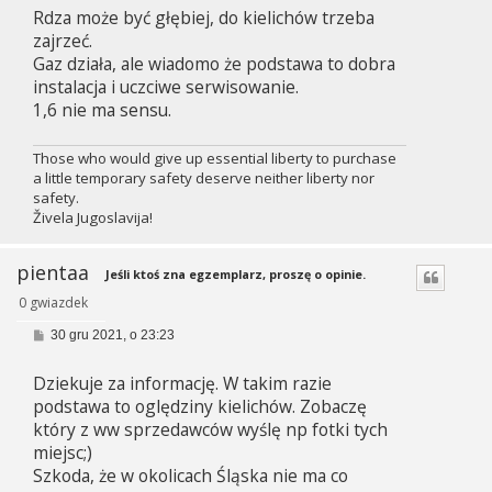
Rdza może być głębiej, do kielichów trzeba
t
zajrzeć.
Gaz działa, ale wiadomo że podstawa to dobra
instalacja i uczciwe serwisowanie.
1,6 nie ma sensu.
Those who would give up essential liberty to purchase
a little temporary safety deserve neither liberty nor
safety.
Živela Jugoslavija!
pientaa
Jeśli ktoś zna egzemplarz, proszę o opinie.
0 gwiazdek
P
30 gru 2021, o 23:23
o
s
Dziekuje za informację. W takim razie
t
podstawa to oględziny kielichów. Zobaczę
który z ww sprzedawców wyślę np fotki tych
miejsc;)
Szkoda, że w okolicach Śląska nie ma co