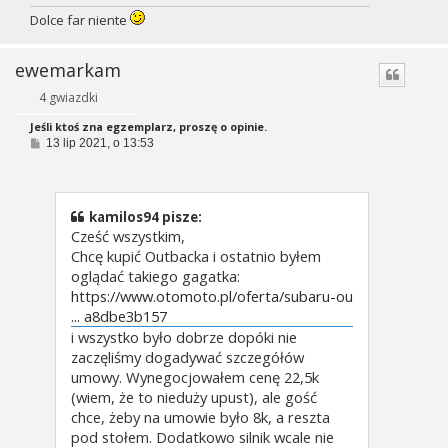
Dolce far niente
ewemarkam
4 gwiazdki
Jeśli ktoś zna egzemplarz, proszę o opinie.
P
13 lip 2021, o 13:53
o
s
t
kamilos94 pisze:
Cześć wszystkim,
Chcę kupić Outbacka i ostatnio byłem
oglądać takiego gagatka:
https://www.otomoto.pl/oferta/subaru-ou
... a8dbe3b157
i wszystko było dobrze dopóki nie
zaczęliśmy dogadywać szczegółów
umowy. Wynegocjowałem cenę 22,5k
(wiem, że to nieduży upust), ale gość
chce, żeby na umowie było 8k, a reszta
pod stołem. Dodatkowo silnik wcale nie