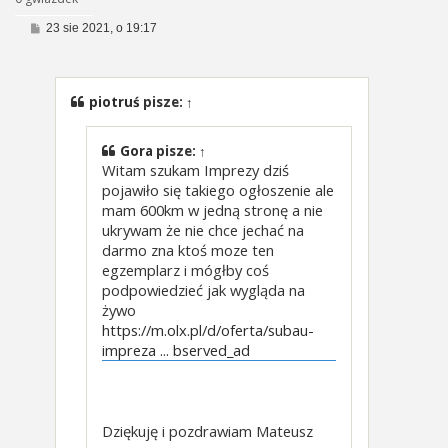
P
23 sie 2021, o 19:17
o
s
t
piotruś
pisze:
↑
Gora
pisze:
↑
Witam szukam Imprezy dziś
pojawiło się takiego ogłoszenie ale
mam 600km w jedną stronę a nie
ukrywam że nie chce jechać na
darmo zna ktoś moze ten
egzemplarz i mógłby coś
podpowiedzieć jak wygląda na
żywo
https://m.olx.pl/d/oferta/subau-
impreza ... bserved_ad
Dziękuję i pozdrawiam Mateusz