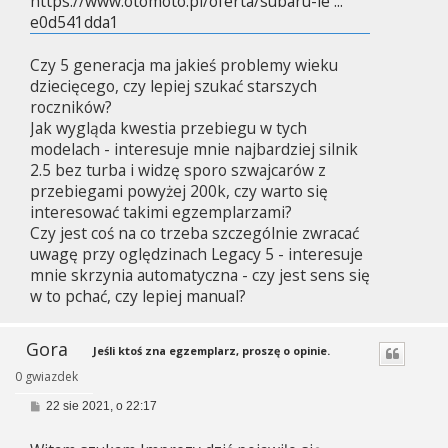
https://www.otomoto.pl/oferta/subaru-le ...
e0d541dda1
Czy 5 generacja ma jakieś problemy wieku
dziecięcego, czy lepiej szukać starszych
roczników?
Jak wygląda kwestia przebiegu w tych
modelach - interesuje mnie najbardziej silnik
2.5 bez turba i widzę sporo szwajcarów z
przebiegami powyżej 200k, czy warto się
interesować takimi egzemplarzami?
Czy jest coś na co trzeba szczególnie zwracać
uwagę przy oględzinach Legacy 5 - interesuje
mnie skrzynia automatyczna - czy jest sens się
w to pchać, czy lepiej manual?
Gora
Jeśli ktoś zna egzemplarz, proszę o opinie.
0 gwiazdek
P
22 sie 2021, o 22:17
o
s
t