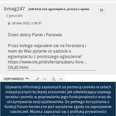
bmag247
Jeśli ktoś zna egzemplarz, proszę o opinie.
0 gwiazdek
P
18 mar 2022, o 08:37
o
s
Dzień dobry Panie i Panowie.
t
Przez kolege najaralem sie na Forestera i
mam do Was pytanie co sadzicie o
egzemplarzu z ponizszego ogloszenia?
https://www.olx.pl/d/oferta/subaru-fore ...
OlLd3.html
ODPOWIEDZ
Używamy informacji zapisanych za pomocą cookies w celach
Strona
231
z
233
Posty: 5813
1
229
230
231
232
233
Poprzednia
Nastę
…
statystycznych by lepiej zrozumieć jak odwiedzający używają
serwisu i pomóc w poprawianiu jego funkcjonalności oraz do
Przejdź do
utrzymywania sesji użytkownika. Do pełnego korzystania z
funkcji forum konieczne jest wyrażenie zgody na zapisywanie
Strona główna
ciasteczek. Możesz zapoznać się z polityką prywatności