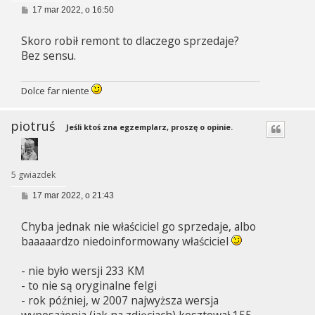
P
17 mar 2022, o 16:50
o
s
Skoro robił remont to dlaczego sprzedaje?
t
Bez sensu.
Dolce far niente
piotruś
Jeśli ktoś zna egzemplarz, proszę o opinie.
5 gwiazdek
P
17 mar 2022, o 21:43
o
s
Chyba jednak nie właściciel go sprzedaje, albo
t
baaaaardzo niedoinformowany właściciel
- nie było wersji 233 KM
- to nie są oryginalne felgi
- rok później, w 2007 najwyższa wersja