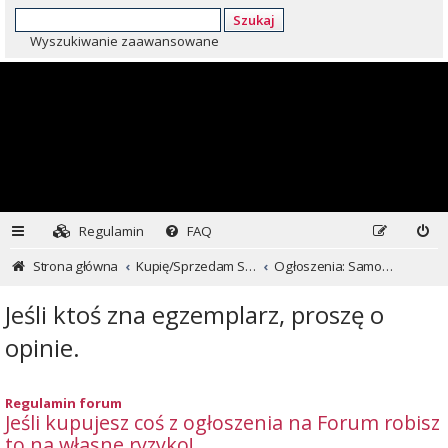
Szukaj
Wyszukiwanie zaawansowane
Regulamin
FAQ
Strona główna
Kupię/Sprzedam Subaru i nie tylko...
Ogłoszenia: Samochody
Jeśli ktoś zna egzemplarz, proszę o
opinie.
Regulamin forum
Jeśli kupujesz coś z ogłoszenia na Forum robisz
to na własne ryzyko!