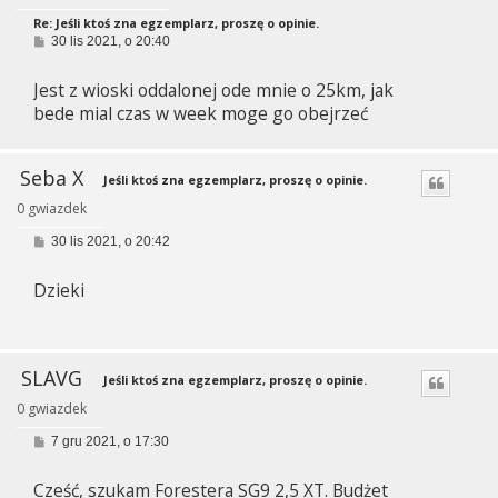
Re: Jeśli ktoś zna egzemplarz, proszę o opinie.
P
30 lis 2021, o 20:40
o
s
Jest z wioski oddalonej ode mnie o 25km, jak
t
bede mial czas w week moge go obejrzeć
Seba X
Jeśli ktoś zna egzemplarz, proszę o opinie.
0 gwiazdek
P
30 lis 2021, o 20:42
o
s
Dzieki
t
SLAVG
Jeśli ktoś zna egzemplarz, proszę o opinie.
0 gwiazdek
P
7 gru 2021, o 17:30
o
s
Cześć, szukam Forestera SG9 2,5 XT. Budżet
t