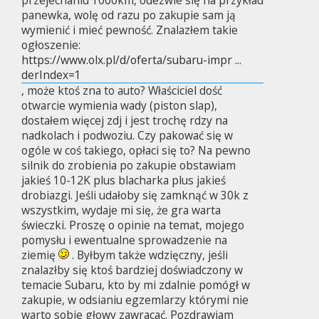
panewka, wolę od razu po zakupie sam ją
wymienić i mieć pewność. Znalazłem takie
ogłoszenie:
https://www.olx.pl/d/oferta/subaru-impr ...
derIndex=1
, może ktoś zna to auto? Właściciel dość
otwarcie wymienia wady (piston slap),
dostałem więcej zdj i jest trochę rdzy na
nadkolach i podwoziu. Czy pakować się w
ogóle w coś takiego, opłaci się to? Na pewno
silnik do zrobienia po zakupie obstawiam
jakieś 10-12K plus blacharka plus jakieś
drobiazgi. Jeśli udałoby się zamknąć w 30k z
wszystkim, wydaje mi się, że gra warta
świeczki. Proszę o opinie na temat, mojego
pomysłu i ewentualne sprowadzenie na
ziemię
. Byłbym także wdzięczny, jeśli
znalazłby się ktoś bardziej doświadczony w
temacie Subaru, kto by mi zdalnie pomógł w
zakupie, w odsianiu egzemlarzy którymi nie
warto sobie głowy zawracać. Pozdrawiam