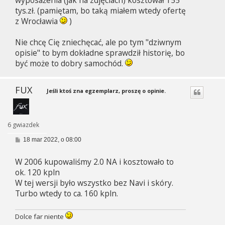
wyposażenia (jak na zdjęciach) kosztował 155
tys.zł. (pamiętam, bo taką miałem wtedy ofertę
z Wrocławia
)
Nie chcę Cię zniechęcać, ale po tym "dziwnym
opisie" to bym dokładne sprawdził historię, bo
być może to dobry samochód.
FUX
Jeśli ktoś zna egzemplarz, proszę o opinie.
6 gwiazdek
P
18 mar 2022, o 08:00
o
s
W 2006 kupowaliśmy 2.0 NA i kosztowało to
t
ok. 120 kpln
W tej wersji było wszystko bez Navi i skóry.
Turbo wtedy to ca. 160 kpln.
Dolce far niente