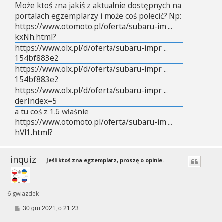
Może ktoś zna jakiś z aktualnie dostępnych na
portalach egzemplarzy i może coś polecić? Np:
https://www.otomoto.pl/oferta/subaru-im ...
kxNh.html?
https://www.olx.pl/d/oferta/subaru-impr ...
154bf883e2
https://www.olx.pl/d/oferta/subaru-impr ...
154bf883e2
https://www.olx.pl/d/oferta/subaru-impr ...
derIndex=5
a tu coś z 1.6 właśnie
https://www.otomoto.pl/oferta/subaru-im ...
hVl1.html?
inquiz
Jeśli ktoś zna egzemplarz, proszę o opinie.
6 gwiazdek
P
30 gru 2021, o 21:23
o
s