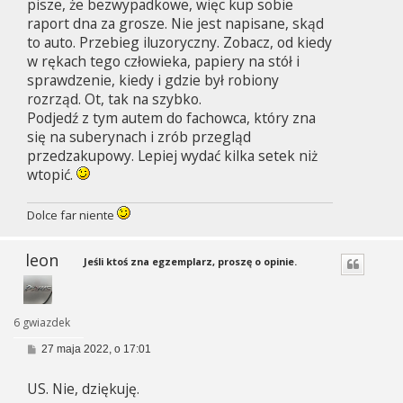
pisze, że bezwypadkowe, więc kup sobie
raport dna za grosze. Nie jest napisane, skąd
to auto. Przebieg iluzoryczny. Zobacz, od kiedy
w rękach tego człowieka, papiery na stół i
sprawdzenie, kiedy i gdzie był robiony
rozrząd. Ot, tak na szybko.
Podjedź z tym autem do fachowca, który zna
się na suberynach i zrób przegląd
przedzakupowy. Lepiej wydać kilka setek niż
wtopić.
Dolce far niente
leon
Jeśli ktoś zna egzemplarz, proszę o opinie.
6 gwiazdek
P
27 maja 2022, o 17:01
o
s
US. Nie, dziękuję.
t