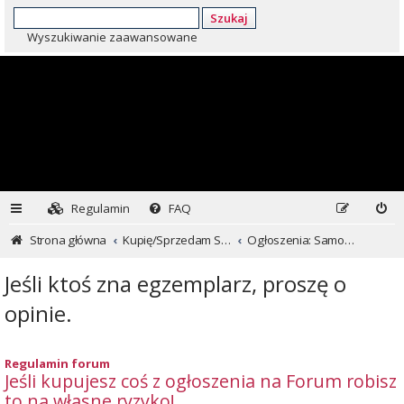
Szukaj
Wyszukiwanie zaawansowane
Regulamin
FAQ
Strona główna
Kupię/Sprzedam Subaru i nie tylko...
Ogłoszenia: Samochody
Jeśli ktoś zna egzemplarz, proszę o
opinie.
Regulamin forum
Jeśli kupujesz coś z ogłoszenia na Forum robisz
to na własne ryzyko!