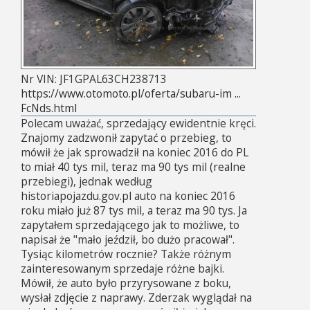
Nr VIN: JF1GPAL63CH238713
https://www.otomoto.pl/oferta/subaru-im ...
FcNds.html
Polecam uważać, sprzedający ewidentnie kręci.
Znajomy zadzwonił zapytać o przebieg, to
mówił że jak sprowadził na koniec 2016 do PL
to miał 40 tys mil, teraz ma 90 tys mil (realne
przebiegi), jednak według
historiapojazdu.gov.pl auto na koniec 2016
roku miało już 87 tys mil, a teraz ma 90 tys. Ja
zapytałem sprzedającego jak to możliwe, to
napisał że "mało jeździł, bo dużo pracował".
Tysiąc kilometrów rocznie? Także różnym
zainteresowanym sprzedaje różne bajki.
Mówił, że auto było przyrysowane z boku,
wysłał zdjęcie z naprawy. Zderzak wyglądał na