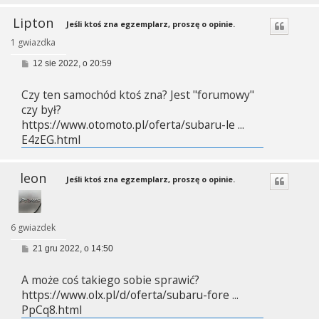
Lipton
Jeśli ktoś zna egzemplarz, proszę o opinie.
1 gwiazdka
P
12 sie 2022, o 20:59
o
s
Czy ten samochód ktoś zna? Jest "forumowy"
t
czy był?
https://www.otomoto.pl/oferta/subaru-le ...
E4zEG.html
leon
Jeśli ktoś zna egzemplarz, proszę o opinie.
6 gwiazdek
P
21 gru 2022, o 14:50
o
s
A może coś takiego sobie sprawić?
t
https://www.olx.pl/d/oferta/subaru-fore ...
PpCq8.html