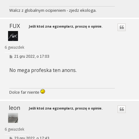
Walcz z globalnym ocipieniem - zjedz ekologa.
FUX
Jeśli ktoś zna egzemplarz, proszę o opinie.
6 gwiazdek
P
21 gru 2022, o 17:03
o
s
No mega profeska ten anons.
t
Dolce far niente
leon
Jeśli ktoś zna egzemplarz, proszę o opinie.
6 gwiazdek
P
23 gru 2022, o 17:43