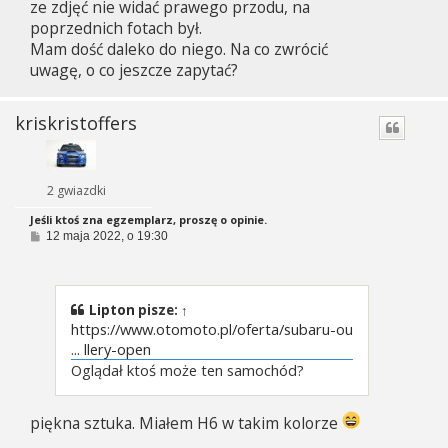
ze zdjęć nie widać prawego przodu, na
poprzednich fotach był.
Mam dość daleko do niego. Na co zwrócić
uwagę, o co jeszcze zapytać?
kriskristoffers
2 gwiazdki
Jeśli ktoś zna egzemplarz, proszę o opinie.
P
12 maja 2022, o 19:30
o
s
t
Lipton
pisze:
↑
https://www.otomoto.pl/oferta/subaru-ou
... llery-open
Oglądał ktoś może ten samochód?
piękna sztuka. Miałem H6 w takim kolorze