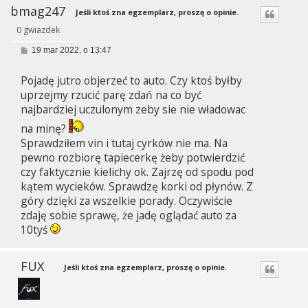
bmag247
Jeśli ktoś zna egzemplarz, proszę o opinie.
0 gwiazdek
P
19 mar 2022, o 13:47
o
s
Pojadę jutro objerzeć to auto. Czy ktoś byłby
t
uprzejmy rzucić parę zdań na co być
najbardziej uczulonym zeby sie nie władowac
na minę?
Sprawdziłem vin i tutaj cyrków nie ma. Na
pewno rozbiorę tapiecerkę żeby potwierdzić
czy faktycznie kielichy ok. Zajrzę od spodu pod
kątem wycieków. Sprawdzę korki od płynów. Z
góry dzięki za wszelkie porady. Oczywiście
zdaję sobie sprawę, że jadę oglądać auto za
10tyś
FUX
Jeśli ktoś zna egzemplarz, proszę o opinie.