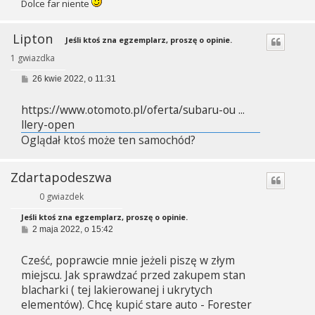
Dolce far niente
Lipton
Jeśli ktoś zna egzemplarz, proszę o opinie.
1 gwiazdka
P
26 kwie 2022, o 11:31
o
s
https://www.otomoto.pl/oferta/subaru-ou ...
t
llery-open
Oglądał ktoś może ten samochód?
Zdartapodeszwa
0 gwiazdek
Jeśli ktoś zna egzemplarz, proszę o opinie.
P
2 maja 2022, o 15:42
o
s
Cześć, poprawcie mnie jeżeli piszę w złym
t
miejscu. Jak sprawdzać przed zakupem stan
blacharki ( tej lakierowanej i ukrytych
elementów). Chcę kupić stare auto - Forester