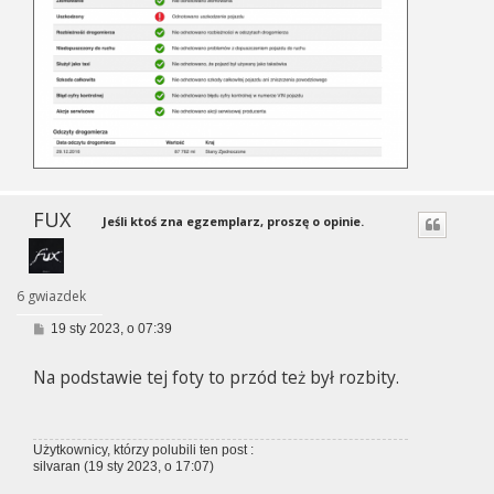
FUX
Jeśli ktoś zna egzemplarz, proszę o opinie.
6 gwiazdek
P
19 sty 2023, o 07:39
o
s
Na podstawie tej foty to przód też był rozbity.
t
Użytkownicy, którzy polubili ten post :
silvaran
(19 sty 2023, o 17:07)