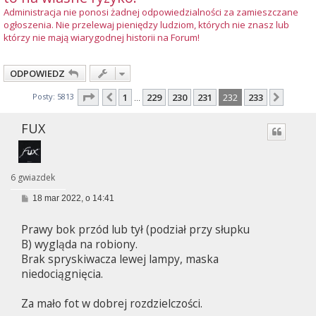
Administracja nie ponosi żadnej odpowiedzialności za zamieszczane
ogłoszenia. Nie przelewaj pieniędzy ludziom, których nie znasz lub
którzy nie mają wiarygodnej historii na Forum!
ODPOWIEDZ
Strona
232
z
233
Posty: 5813
1
229
230
231
232
233
Poprzednia
Nastę
…
FUX
6 gwiazdek
P
18 mar 2022, o 14:41
o
s
Prawy bok przód lub tył (podział przy słupku
t
B) wygląda na robiony.
Brak spryskiwacza lewej lampy, maska
niedociągnięcia.
Za mało fot w dobrej rozdzielczości.