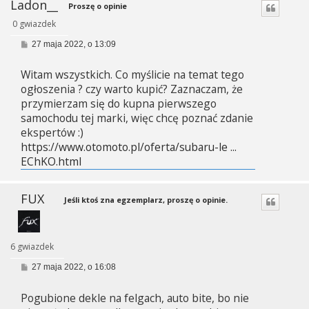
Ladon__
Proszę o opinie
0 gwiazdek
P
27 maja 2022, o 13:09
o
s
Witam wszystkich. Co myślicie na temat tego
t
ogłoszenia ? czy warto kupić? Zaznaczam, że
przymierzam się do kupna pierwszego
samochodu tej marki, więc chcę poznać zdanie
ekspertów :)
https://www.otomoto.pl/oferta/subaru-le ...
EChKO.html
FUX
Jeśli ktoś zna egzemplarz, proszę o opinie.
6 gwiazdek
P
27 maja 2022, o 16:08
o
s
Pogubione dekle na felgach, auto bite, bo nie
t