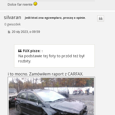
Dolce far niente
silvaran
Jeśli ktoś zna egzemplarz, proszę o opinie.
0 gwiazdek
P
20 sty 2023, o 09:59
o
s
t
FUX
pisze:
↑
Na podstawie tej foty to przód też był
rozbity.
i to mocno. Zamówiłem raport z CARFAX.