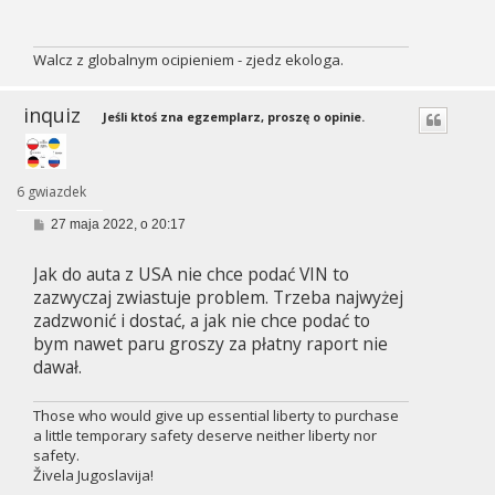
Walcz z globalnym ocipieniem - zjedz ekologa.
inquiz
Jeśli ktoś zna egzemplarz, proszę o opinie.
6 gwiazdek
P
27 maja 2022, o 20:17
o
s
Jak do auta z USA nie chce podać VIN to
t
zazwyczaj zwiastuje problem. Trzeba najwyżej
zadzwonić i dostać, a jak nie chce podać to
bym nawet paru groszy za płatny raport nie
dawał.
Those who would give up essential liberty to purchase
a little temporary safety deserve neither liberty nor
safety.
Živela Jugoslavija!