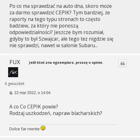
Po co ma sprawdzać na auto dna, skoro może
za darmo sprawdzić CEPIK? Tym bardziej, że
raporty na tego typu stronach to często
badziew, za który nie ponoszą
odpowiedzialności? Jeszcze bym rozumiał,
gdyby to był Szwajcar, ale tego też nigdzie się
nie sprawdzi, nawet w salonie Subaru...
FUX
Jeśli ktoś zna egzemplarz, proszę o opinie.
6 gwiazdek
P
22 mar 2022, o 14:04
o
s
A co Co CEPIK powie?
t
Rodzaj uszkodzeń, napraw blacharskich?
Dolce far niente