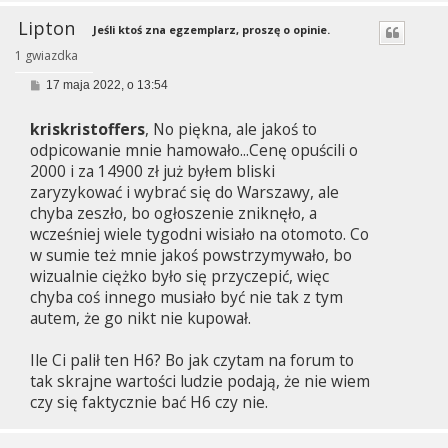
Lipton
Jeśli ktoś zna egzemplarz, proszę o opinie.
1 gwiazdka
P
17 maja 2022, o 13:54
o
s
kriskristoffers
, No piękna, ale jakoś to
t
odpicowanie mnie hamowało...Cenę opuścili o
2000 i za 14900 zł już byłem bliski
zaryzykować i wybrać się do Warszawy, ale
chyba zeszło, bo ogłoszenie zniknęło, a
wcześniej wiele tygodni wisiało na otomoto. Co
w sumie też mnie jakoś powstrzymywało, bo
wizualnie ciężko było się przyczepić, więc
chyba coś innego musiało być nie tak z tym
autem, że go nikt nie kupował.
Ile Ci palił ten H6? Bo jak czytam na forum to
tak skrajne wartości ludzie podają, że nie wiem
czy się faktycznie bać H6 czy nie.