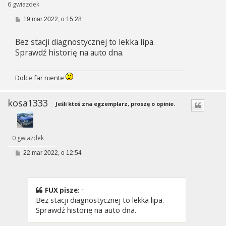
6 gwiazdek
P
19 mar 2022, o 15:28
o
s
Bez stacji diagnostycznej to lekka lipa.
t
Sprawdź historię na auto dna.
Dolce far niente
kosa1333
Jeśli ktoś zna egzemplarz, proszę o opinie.
0 gwiazdek
P
22 mar 2022, o 12:54
o
s
t
FUX
pisze:
↑
Bez stacji diagnostycznej to lekka lipa.
Sprawdź historię na auto dna.