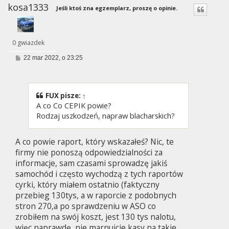
kosa1333
Jeśli ktoś zna egzemplarz, proszę o opinie.
0 gwiazdek
P
22 mar 2022, o 23:25
o
s
t
FUX
pisze:
↑
A co Co CEPIK powie?
Rodzaj uszkodzeń, napraw blacharskich?
A co powie raport, który wskazałeś? Nic, te
firmy nie ponoszą odpowiedzialności za
informacje, sam czasami sprowadzę jakiś
samochód i często wychodzą z tych raportów
cyrki, który miałem ostatnio (faktyczny
przebieg 130tys, a w raporcie z podobnych
stron 270,a po sprawdzeniu w ASO co
zrobiłem na swój koszt, jest 130 tys nalotu,
więc naprawdę, nie marnujcie kasy na takie