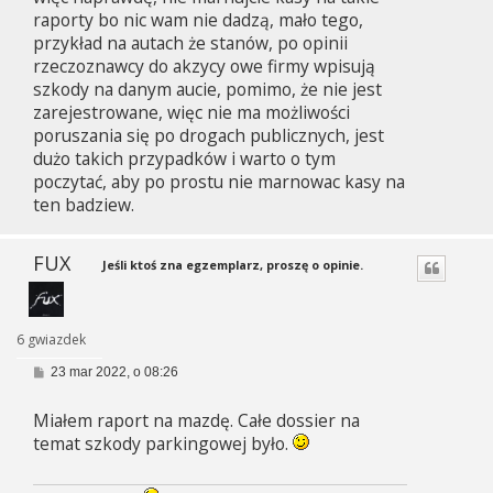
raporty bo nic wam nie dadzą, mało tego,
przykład na autach że stanów, po opinii
rzeczoznawcy do akzycy owe firmy wpisują
szkody na danym aucie, pomimo, że nie jest
zarejestrowane, więc nie ma możliwości
poruszania się po drogach publicznych, jest
dużo takich przypadków i warto o tym
poczytać, aby po prostu nie marnowac kasy na
ten badziew.
FUX
Jeśli ktoś zna egzemplarz, proszę o opinie.
6 gwiazdek
P
23 mar 2022, o 08:26
o
s
Miałem raport na mazdę. Całe dossier na
t
temat szkody parkingowej było.