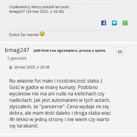
Użytkownicy, którzy polubili ten post :
bmag247
(18 mar 2022, o 16:36)
Dolce far niente
bmag247
Jeśli ktoś zna egzemplarz, proszę o opinie.
0 gwiazdek
P
18 mar 2022, o 16:36
o
s
No właśnie fot mało i rozdzielczość słaba :(
t
Gość w gadce w miarę kumaty. Podobno
wycieków nie ma ani rude na kielichach czy
nadkolach. Jak jest automatami w tych autach,
słyszałem, że "pancerne". Cena wydaje mi się
dobra, ale mam dość daleko i droga słaba więc
4h lekko w jedną stronę i nie wiem czy warto
się tarabanić.