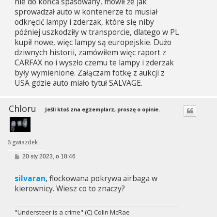
nie do końca spasowany, mówił że jak
sprowadzał auto w kontenerze to musiał
odkręcić lampy i zderzak, które się niby
później uszkodziły w transporcie, dlatego w PL
kupił nowe, więc lampy są europejskie. Dużo
dziwnych historii, zamówiłem więc raport z
CARFAX no i wyszło czemu te lampy i zderzak
były wymienione. Załączam fotkę z aukcji z
USA gdzie auto miało tytuł SALVAGE.
Chloru
Jeśli ktoś zna egzemplarz, proszę o opinie.
6 gwiazdek
P
20 sty 2023, o 10:46
o
s
silvaran
, flockowana pokrywa airbaga w
t
kierownicy. Wiesz co to znaczy?
"Understeer is a crime" (C) Colin McRae