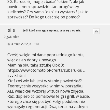
SG. Karoserię mogę zbadać "okiem", ale jak
powinienem sprawdzić stan progów czy
kielichów? Czy samo "oko" tu wystarcz? Jak to
sprawdzać? Do kogo udać się po pomoc?
sile
Jeśli ktoś zna egzemplarz, proszę o opinie.
0 gwiazdek
P
4 maja 2022, o 18:41
o
s
Cześć, wcięło mi dane poprzedniego konta,
t
więc dzień dobry z nowego.
Mam na oku taką sztukę Obk 3:
https://www.otomoto.pl/oferta/subaru-ou ...
Evvlx.html
Ktoś coś wie lub jest w stanie powiedzieć?
Teoretycznie wszystko w nim w porządku,
ALE właściciel wczoraj wrzucił nowe zdjęcia.
Raz, dopiero co pomalował felgi i grill, w aucie,
którego chce się pozbyć. Felgi podobno nie
wymagały regeneracji. Dwa, teraz na żadnym