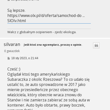
o
s
Są lepsze.
t
https://www.olx.pl/d/oferta/samochod-do ...
SlOIv.html
Walcz z globalnym ocipieniem - zjedz ekologa.
silvaran
Jeśli ktoś zna egzemplarz, proszę o opinie.
0 gwiazdek
P
18 sty 2023, o 21:44
o
s
Cześć :)
t
Oglądał ktoś tego amerykańskiego
Subaraczka z okolic Rzeszowa? To co udało się
ustalić to, że auto sprowadzone w 2017 jako
mienie przesiedleńcze przez obecnego
właściciela, który obecnie wraca znowu do
Stanów i nie zamierza zabierać ze sobą auta w
kontener. Auto było obtarte, prawy boczek,