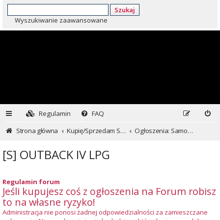
Szukaj
Wyszukiwanie zaawansowane
Regulamin
FAQ
Strona główna
Kupię/Sprzedam Subaru i nie tylko...
Ogłoszenia: Samochody
[S] OUTBACK IV LPG
Regulamin forum
Jeśli kupujesz coś z ogłoszenia na Forum robisz
to na własne ryzyko!
Administracja nie ponosi żadnej odpowiedzialności za zamieszczane