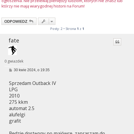
ogłoszenia. Nie przelewaj pieniędzy ludziom, których nie znasz lub
którzy nie mają wiarygodnej historii na Forum!
ODPOWIEDZ
Posty: 2 • Strona
1
z
1
fate
0 gwiazdek
P
30 kwie 2024, o 19:35
o
s
Sprzedam Outback IV
t
LPG
2010
275 kkm
automat 2.5
alufelgi
grafit
Bedzie dostępny po majówce, zapraszam do