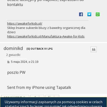
kontaktu
https://awakeforkids.pl/
Sklep lniane sukienki bluzy z bawełny organicznej dla
dzieci
https://awakeforkids.pl/Manufaktura-Awake-for-Kids
dominikd
[S] OUTBACK IV LPG
2 gwiazdki
P
5 maja 2024, o 21:19
o
s
poszlo PW
t
Sent from my iPhone using Tapatalk
ODPOWIEDZ
Używamy informacji zapisanych za pomocą cookies w celach
Posty: 2 • Strona
1
z
1
statystycznych by lepiej zrozumieć jak odwiedzający używają