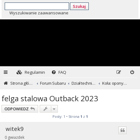
Szukaj
Wyszukiwanie zaawansowane
Regulamin
FAQ
Strona główna
Forum Subaru
Dział techniczny ...czyli dla kochających inaczej
Koła: opony i felgi
felga stalowa Outback 2023
ODPOWIEDZ
Posty: 1 • Strona
1
z
1
witek9
0 gwiazdek