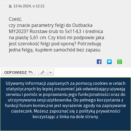
P
13 lis 2024, o 12:21
o
s
Cześć,
t
czy znacie parametry felgi do Outbacka
MY2023? Rozstaw śrub to 5x114,3 i średnica
na piastę 5,61 cm. Czy ktoś mi podpowie jaka
jest szerokość felgi pod oponę? Potrzebuję
jedna felgę, kupiłem samochód bez zapasu
ODPOWIEDZ
Posty: 1 • Strona
1
z
1
Używamy informacji zapisanych za pomocą cookies w celach
statystycznych by lepiej zrozumieć jak odwiedzający używają
Przejdź do
serwisu i pomóc w poprawianiu jego funkcjonalności oraz do
utrzymywania sesji użytkownika. Do pełnego korzystania z
Strona główna
funkcji forum konieczne jest wyrażenie zgody na zapisywanie
ciasteczek. Możesz zapoznać się z polityką prywatności
Technologię dostarcza
phpBB
® Forum Software © phpBB Limited
Polski pakiet językowy dostarcza
phpBB.pl
korzystając z linka na dole strony.
GZIP: Off
Akceptuję