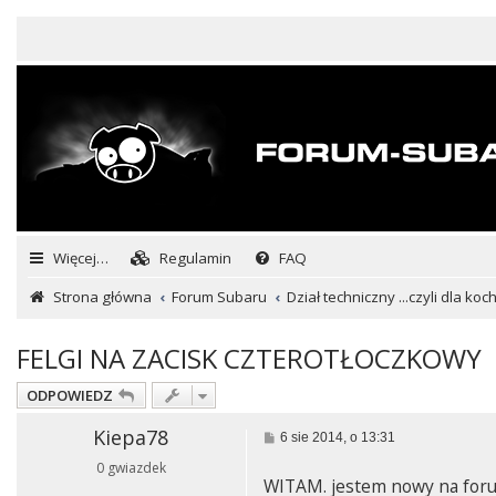
Więcej…
Regulamin
FAQ
Strona główna
Forum Subaru
Dział techniczny ...czyli dla ko
FELGI NA ZACISK CZTEROTŁOCZKOWY
ODPOWIEDZ
Kiepa78
P
6 sie 2014, o 13:31
o
0 gwiazdek
s
WITAM. jestem nowy na forum
t