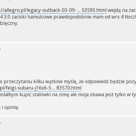
://allegro.pl/legacy-outback-03-09- ... 53593.html
wejdą na zaci
4 3.0 zaciski hamulcowe prawdopodobnie mam od wrx 4 tłocz
zięczny.
Y
po przeczytaniu kilku wątków myślę, że odpowiedź będzie pozy
.pl/felgi-subaru-j16x6-5 ... 83570.html
olałbym kupić stalówki na zimę ale moja obawa jest tylko w t
i opinię.
Y