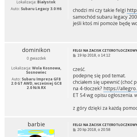
Lokalizacja:
Białystok
Auto:
Subaru Legacy 3.0 H6
chodzi mi czy takie felgi
http
samochód subaru legacy 200
jeśli ktoś mi pomoże będę wd
dominikon
FELGI NA ZACISK CZTEROTŁOCZKOW
P
19 lip 2018, o 14:12
0 gwiazdek
o
s
Lokalizacja:
Wola Kosnowa,
cześć.
t
Sosnowiec
podepnę się pod temat.
Auto:
Subaru Impreza GF8
chciałem się upewnić (choć 
2.0 GT AWD, wcześniej GC8
na 4-tłoczek?
https://allegro
2.0 N/A RX
ET 54 wg opisu ogłoszenia. w
z góry dzięki za każdą pomoc 
barbie
FELGI NA ZACISK CZTEROTŁOCZKOW
P
20 lip 2018, o 20:58
o