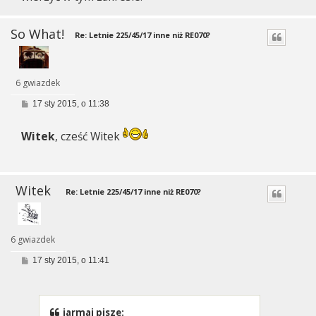
So What!
Re: Letnie 225/45/17 inne niż RE070?
6 gwiazdek
P
17 sty 2015, o 11:38
o
s
t
Witek
, cześć Witek
Witek
Re: Letnie 225/45/17 inne niż RE070?
6 gwiazdek
P
17 sty 2015, o 11:41
o
s
t
jarmaj pisze: