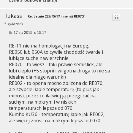
lukass
Re: Letnie 225/45/17 inne niż RE070?
5 gwiazdek
P
17 sty 2015, o 15:17
o
s
RE-11 nie ma homologacji na Europę.
t
RE050 lub 050A to cywile choć dość twarde i
lubiące suche nawierzchnie
RE070 - to wiesz - taki prawie semislick, ale
lubi ciepło (+5 stopni i wilgotna droga to nie sa
idealne dla niego warunki)
RE002 - to opona mocno zblizona do RE070,
ale szybciej łapie temperaturę (to plus jak i
minus), przez co iłatwiej ją przegrzać na
suchym, na mokrym i w niskich
temperaturach lepsza od 070
Kumho KU36 - temperaturę łapie jak RE002,
ale więcej znosi, na mokrym lepsza od 070.