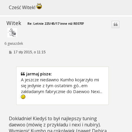
Cześć Witek!
Witek
Re: Letnie 225/45/17 inne niż RE070?
6 gwiazdek
P
17 sty 2015, o 11:15
o
s
t
jarmaj pisze:
A jeszcze niedawno Kumho kojarzyło mi
się jedynie z tym ostatnim gó...em
zakładanym fabrycznie do Daewoo Nexi...
Dokładnie! Kiedyś to był najlepszy tuning
daewoo (mówię z przykładu i nexi i nubiry).
Wymienić Kumho na cokolwiek (nawet Dębica