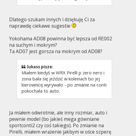
Dlatego szukam innych i dziękuję Ci za
naprawdę ciekawe sugestie
Yokohama AD08 powinna być lepsza od RE002
na suchym i mokrym?
Ta AD07 jest gorsza na mokrym od AD08?
lukass pisze:
Miałem kiedyś w WRX Pirelli p zero nero i
zona bała się jeździć w koleinach bo jej
kierownicę wyrywało - po zmianie na conti
pokochała to auto.
Ja miałem odwrotnie, ale inny rozmiar, auto i
pewnie model (bo jakieś mega gówniane
sportconti2 czy coś takiego). Po zmianie na
Pirelli, miałem wrażenie jakbym w ośce szperę