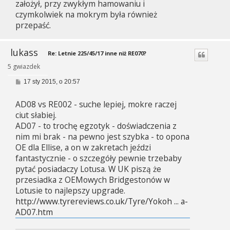
założył, przy zwykłym hamowaniu i
czymkolwiek na mokrym była również
przepaść.
lukass
Re: Letnie 225/45/17 inne niż RE070?
5 gwiazdek
P
17 sty 2015, o 20:57
o
s
AD08 vs RE002 - suche lepiej, mokre raczej
t
ciut słabiej.
AD07 - to trochę egzotyk - doświadczenia z
nim mi brak - na pewno jest szybka - to opona
OE dla Ellise, a on w zakretach jeździ
fantastycznie - o szczegóły pewnie trzebaby
pytać posiadaczy Lotusa. W UK piszą że
przesiadka z OEMowych Bridgestonów w
Lotusie to najlepszy upgrade.
http://www.tyrereviews.co.uk/Tyre/Yokoh ... a-
AD07.htm