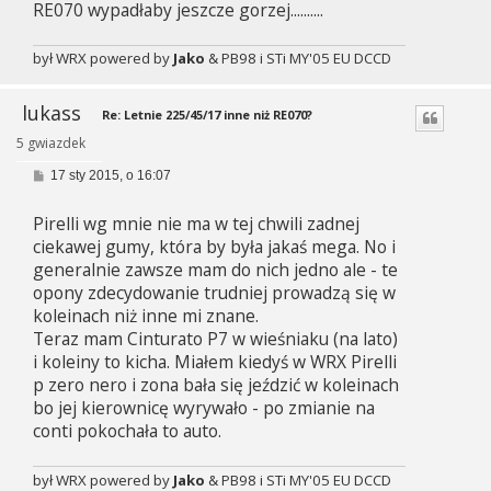
RE070 wypadłaby jeszcze gorzej..........
był WRX powered by
Jako
& PB98 i STi MY'05 EU DCCD
lukass
Re: Letnie 225/45/17 inne niż RE070?
5 gwiazdek
P
17 sty 2015, o 16:07
o
s
Pirelli wg mnie nie ma w tej chwili zadnej
t
ciekawej gumy, która by była jakaś mega. No i
generalnie zawsze mam do nich jedno ale - te
opony zdecydowanie trudniej prowadzą się w
koleinach niż inne mi znane.
Teraz mam Cinturato P7 w wieśniaku (na lato)
i koleiny to kicha. Miałem kiedyś w WRX Pirelli
p zero nero i zona bała się jeździć w koleinach
bo jej kierownicę wyrywało - po zmianie na
conti pokochała to auto.
był WRX powered by
Jako
& PB98 i STi MY'05 EU DCCD