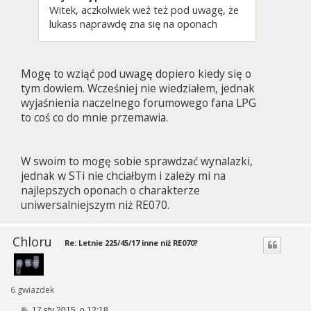
Witek, aczkolwiek weź też pod uwagę, że
lukass naprawdę zna się na oponach
Mogę to wziąć pod uwagę dopiero kiedy się o
tym dowiem. Wcześniej nie wiedziałem, jednak
wyjaśnienia naczelnego forumowego fana LPG
to coś co do mnie przemawia.
W swoim to mogę sobie sprawdzać wynalazki,
jednak w STi nie chciałbym i zależy mi na
najlepszych oponach o charakterze
uniwersalniejszym niż RE070.
Chloru
Re: Letnie 225/45/17 inne niż RE070?
6 gwiazdek
P
17 sty 2015, o 12:18