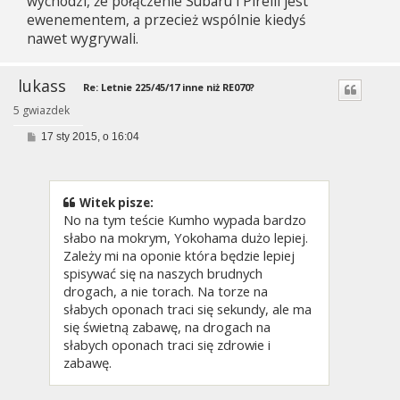
wychodzi, że połączenie Subaru i Pirelli jest
ewenementem, a przecież wspólnie kiedyś
nawet wygrywali.
lukass
Re: Letnie 225/45/17 inne niż RE070?
5 gwiazdek
P
17 sty 2015, o 16:04
o
s
t
Witek pisze:
No na tym teście Kumho wypada bardzo
słabo na mokrym, Yokohama dużo lepiej.
Zależy mi na oponie która będzie lepiej
spisywać się na naszych brudnych
drogach, a nie torach. Na torze na
słabych oponach traci się sekundy, ale ma
się świetną zabawę, na drogach na
słabych oponach traci się zdrowie i
zabawę.