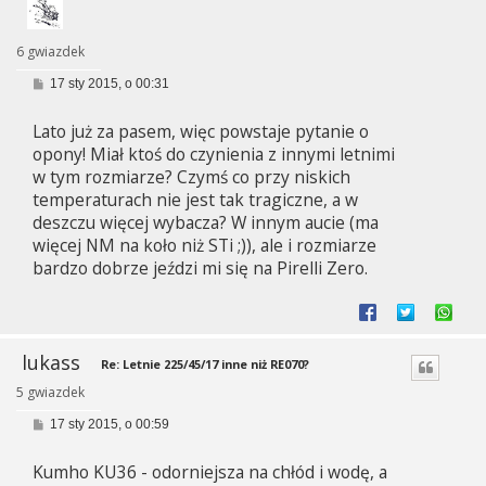
6 gwiazdek
P
17 sty 2015, o 00:31
o
s
Lato już za pasem, więc powstaje pytanie o
t
opony! Miał ktoś do czynienia z innymi letnimi
w tym rozmiarze? Czymś co przy niskich
temperaturach nie jest tak tragiczne, a w
deszczu więcej wybacza? W innym aucie (ma
więcej NM na koło niż STi ;)), ale i rozmiarze
bardzo dobrze jeździ mi się na Pirelli Zero.
lukass
Re: Letnie 225/45/17 inne niż RE070?
5 gwiazdek
P
17 sty 2015, o 00:59
o
s
Kumho KU36 - odorniejsza na chłód i wodę, a
t