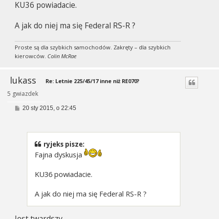
KU36 powiadacie.
A jak do niej ma się Federal RS-R ?
Proste są dla szybkich samochodów. Zakręty – dla szybkich
kierowców.
Colin McRae
lukass
Re: Letnie 225/45/17 inne niż RE070?
5 gwiazdek
P
20 sty 2015, o 22:45
o
s
t
ryjeks pisze:
Fajna dyskusja
KU36 powiadacie.
A jak do niej ma się Federal RS-R ?
Jest twardszy.