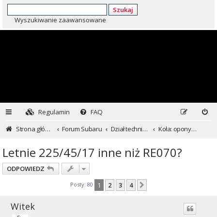
Szukaj
Wyszukiwanie zaawansowane
Regulamin
FAQ
Strona główna
Forum Subaru
Dział techniczny ...czyli dla kochających inaczej
Koła: opony i felgi
Letnie 225/45/17 inne niż RE070?
ODPOWIEDZ
Posty: 80
1
2
3
4
Następna
Witek