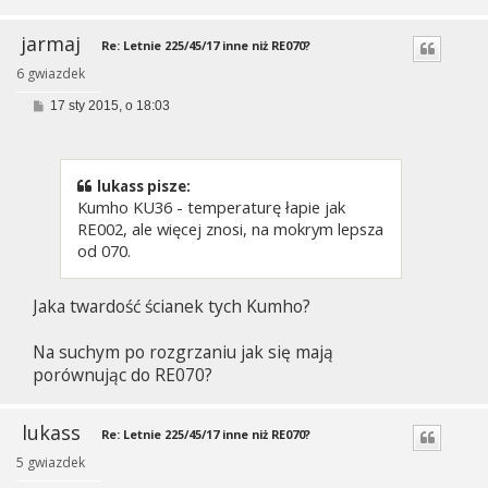
jarmaj
Re: Letnie 225/45/17 inne niż RE070?
6 gwiazdek
P
17 sty 2015, o 18:03
o
s
t
lukass pisze:
Kumho KU36 - temperaturę łapie jak
RE002, ale więcej znosi, na mokrym lepsza
od 070.
Jaka twardość ścianek tych Kumho?
Na suchym po rozgrzaniu jak się mają
porównując do RE070?
lukass
Re: Letnie 225/45/17 inne niż RE070?
5 gwiazdek