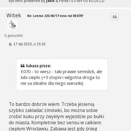
był WRX powered by
Jako
& PB98 i STi MY'05 EU DCCD
Witek
Re: Letnie 225/45/17 inne niż RE070?
6 gwiazdek
P
17 sty 2015, o 15:32
o
s
t
lukass pisze:
E070 - to wiesz - taki prawie semislick, ale
lubi ciepło (+5 stopni i wilgotna droga to
nie sa idealne dla niego warunki)
To bardzo dobrze wiem. Trzeba jesienią
szybko zakładać zimówki, bo można sobie
zrobić kuku przy zwykłym wyjeździe po bułki
do miasta. Kompletnie bez sensu w całkiem
ciepłym Wrocławiu. Zabawa jest gdy śnieg