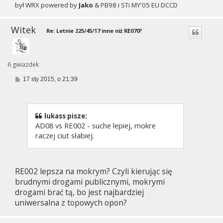
był WRX powered by
Jako
& PB98 i STi MY'05 EU DCCD
Witek
Re: Letnie 225/45/17 inne niż RE070?
6 gwiazdek
P
17 sty 2015, o 21:39
o
s
t
lukass pisze:
AD08 vs RE002 - suche lepiej, mokre
raczej ciut słabiej.
RE002 lepsza na mokrym? Czyli kierując się
brudnymi drogami publicznymi, mokrymi
drogami brać tą, bo jest najbardziej
uniwersalna z topowych opon?