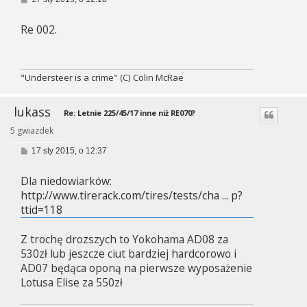
o
s
Re 002.
t
"Understeer is a crime" (C) Colin McRae
lukass
Re: Letnie 225/45/17 inne niż RE070?
5 gwiazdek
P
17 sty 2015, o 12:37
o
s
Dla niedowiarków:
t
http://www.tirerack.com/tires/tests/cha ... p?
ttid=118
Z trochę drozszych to Yokohama AD08 za
530zł lub jeszcze ciut bardziej hardcorowo i
AD07 będąca oponą na pierwsze wyposażenie
Lotusa Elise za 550zł