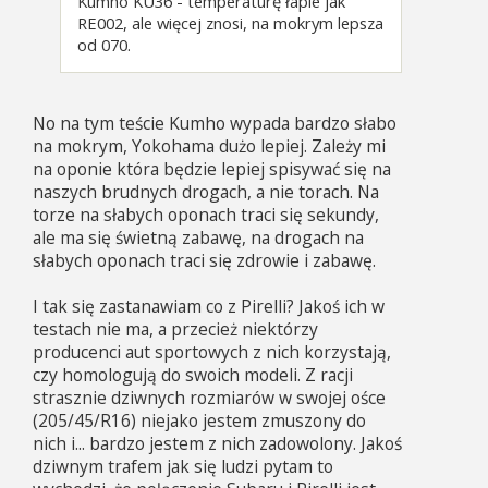
Kumho KU36 - temperaturę łapie jak
RE002, ale więcej znosi, na mokrym lepsza
od 070.
No na tym teście Kumho wypada bardzo słabo
na mokrym, Yokohama dużo lepiej. Zależy mi
na oponie która będzie lepiej spisywać się na
naszych brudnych drogach, a nie torach. Na
torze na słabych oponach traci się sekundy,
ale ma się świetną zabawę, na drogach na
słabych oponach traci się zdrowie i zabawę.
I tak się zastanawiam co z Pirelli? Jakoś ich w
testach nie ma, a przecież niektórzy
producenci aut sportowych z nich korzystają,
czy homologują do swoich modeli. Z racji
strasznie dziwnych rozmiarów w swojej ośce
(205/45/R16) niejako jestem zmuszony do
nich i... bardzo jestem z nich zadowolony. Jakoś
dziwnym trafem jak się ludzi pytam to