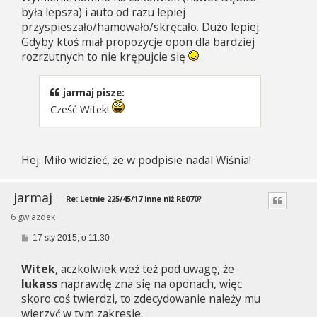
była lepsza) i auto od razu lepiej
przyspieszało/hamowało/skręcało. Dużo lepiej.
Gdyby ktoś miał propozycje opon dla bardziej
rozrzutnych to nie krępujcie się
jarmaj pisze:
Cześć Witek!
Hej. Miło widzieć, że w podpisie nadal Wiśnia!
jarmaj
Re: Letnie 225/45/17 inne niż RE070?
6 gwiazdek
P
17 sty 2015, o 11:30
o
s
Witek
, aczkolwiek weź też pod uwagę, że
t
lukass
naprawdę
zna się na oponach, więc
skoro coś twierdzi, to zdecydowanie należy mu
wierzyć w tym zakresie.