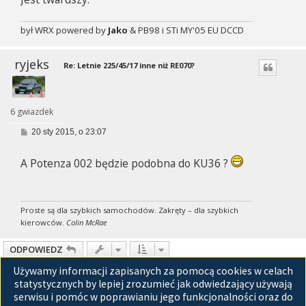
był WRX powered by
Jako
& PB98 i STi MY'05 EU DCCD
ryjeks
Re: Letnie 225/45/17 inne niż RE070?
6 gwiazdek
P
20 sty 2015, o 23:07
o
s
t
A Potenza 002 będzie podobna do KU36 ?
Proste są dla szybkich samochodów. Zakręty – dla szybkich
kierowców.
Colin McRae
ODPOWIEDZ
Używamy informacji zapisanych za pomocą cookies w celach
Posty: 80
1
2
3
4
Następna
statystycznych by lepiej zrozumieć jak odwiedzający używają
serwisu i pomóc w poprawianiu jego funkcjonalności oraz do
Przejdź do