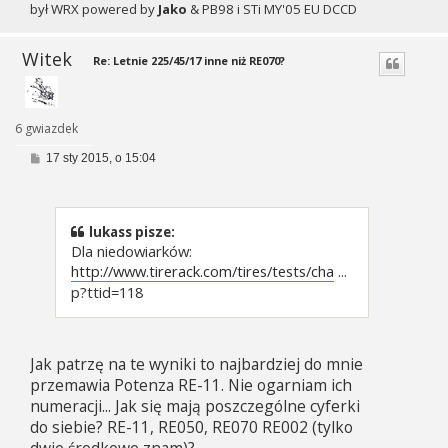
był WRX powered by
Jako
& PB98 i STi MY'05 EU DCCD
Witek
Re: Letnie 225/45/17 inne niż RE070?
6 gwiazdek
P
17 sty 2015, o 15:04
o
s
t
lukass pisze:
Dla niedowiarków:
http://www.tirerack.com/tires/tests/cha
...
p?ttid=118
Jak patrzę na te wyniki to najbardziej do mnie
przemawia Potenza RE-11. Nie ogarniam ich
numeracji... Jak się mają poszczególne cyferki
do siebie? RE-11, RE050, RE070 RE002 (tylko
dwie środkowe znam)?