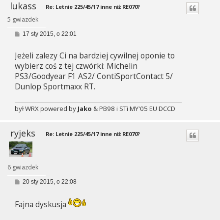
lukass
Re: Letnie 225/45/17 inne niż RE070?
5 gwiazdek
P
17 sty 2015, o 22:01
o
s
Jeżeli zalezy Ci na bardziej cywilnej oponie to
t
wybierz coś z tej czwórki: Michelin
PS3/Goodyear F1 AS2/ ContiSportContact 5/
Dunlop Sportmaxx RT.
był WRX powered by
Jako
& PB98 i STi MY'05 EU DCCD
ryjeks
Re: Letnie 225/45/17 inne niż RE070?
6 gwiazdek
P
20 sty 2015, o 22:08
o
s
t
Fajna dyskusja