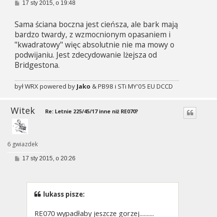
P
17 sty 2015, o 19:48
o
s
Sama ściana boczna jest cieńsza, ale bark mają
t
bardzo twardy, z wzmocnionym opasaniem i
"kwadratowy" więc absolutnie nie ma mowy o
podwijaniu. Jest zdecydowanie lżejsza od
Bridgestona.
był WRX powered by
Jako
& PB98 i STi MY'05 EU DCCD
Witek
Re: Letnie 225/45/17 inne niż RE070?
6 gwiazdek
P
17 sty 2015, o 20:26
o
s
t
lukass pisze:
RE070 wypadłaby jeszcze gorzej..........