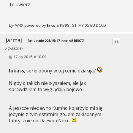
To uwierz.
t
był WRX powered by
Jako
& PB98 i STi MY'05 EU DCCD
jarmaj
Re: Letnie 225/45/17 inne niż RE070?
6 gwiazdek
P
17 sty 2015, o 10:09
o
s
t
lukass
, serio opony w tej cenie działają?
Nigdy o takich nie słyszałem, ale jak
sprawdziłem to wyglądają bojowo.
A jeszcze niedawno Kumho kojarzyło mi się
jedynie z tym ostatnim gó...em zakładanym
fabrycznie do Daewoo Nexi...