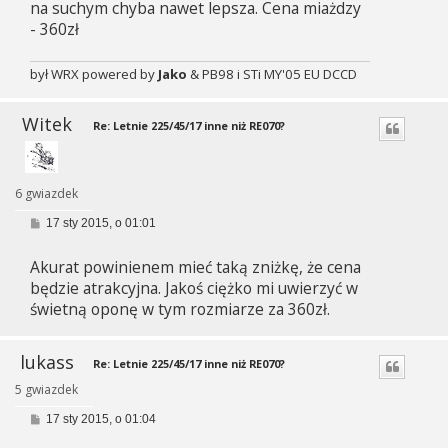
na suchym chyba nawet lepsza. Cena miażdzy
- 360zł
był WRX powered by
Jako
& PB98 i STi MY'05 EU DCCD
Witek
Re: Letnie 225/45/17 inne niż RE070?
6 gwiazdek
P
17 sty 2015, o 01:01
o
s
Akurat powinienem mieć taką zniżkę, że cena
t
będzie atrakcyjna. Jakoś ciężko mi uwierzyć w
świetną oponę w tym rozmiarze za 360zł.
lukass
Re: Letnie 225/45/17 inne niż RE070?
5 gwiazdek
P
17 sty 2015, o 01:04
o
s