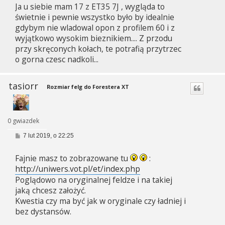
Ja u siebie mam 17 z ET35 7J , wygląda to
t
świetnie i pewnie wszystko było by idealnie
gdybym nie wladowal opon z profilem 60 i z
wyjątkowo wysokim bieznikiem.... Z przodu
przy skręconych kołach, te potrafią przytrzec
o gorna czesc nadkoli...
tasiorr
Rozmiar felg do Forestera XT
0 gwiazdek
P
7 lut 2019, o 22:25
o
s
Fajnie masz to zobrazowane tu
:
t
http://uniwers.vot.pl/et/index.php
Poglądowo na oryginalnej feldze i na takiej
jaką chcesz założyć.
Kwestia czy ma być jak w oryginale czy ładniej i
bez dystansów.