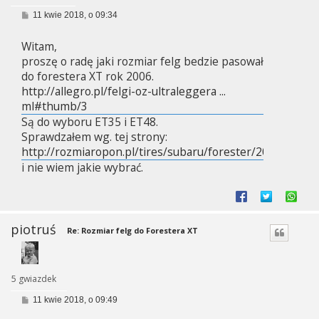
P
11 kwie 2018, o 09:34
o
s
Witam,
t
proszę o radę jaki rozmiar felg bedzie pasował
do forestera XT rok 2006.
http://allegro.pl/felgi-oz-ultraleggera ...
ml#thumb/3
Są do wyboru ET35 i ET48.
Sprawdzałem wg. tej strony:
http://rozmiaropon.pl/tires/subaru/forester/2006
i nie wiem jakie wybrać.
piotruś
Re: Rozmiar felg do Forestera XT
5 gwiazdek
P
11 kwie 2018, o 09:49
o
s