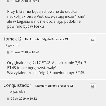
P
11 kwie 2018, o 09:54
o
s
Przy ET35 nie będą schowane do środka
t
nadkoli jak piszę Piotruś, wystają może 1 cm?
ale w Legasiu o nic nie obcierają, podobnie
powinno być w Forku
tomek12
Re: Rozmiar felg do Forestera XT
2 gwiazdki
P
11 kwie 2018, o 16:20
o
s
Oryginalne są 7x17 ET48. Ale jak kupię 7,5x17
t
ET48 to nie będą wystawały?
Wyczytałem ze do felg 7,5 powinno być ET45.
Conquistador
Rozmiar felg do Forestera XT
0 gwiazdek
P
19 sty 2019, o 10:32
o
s