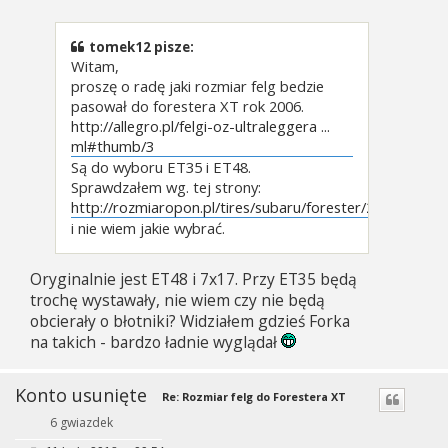
t
tomek12 pisze:
Witam,
proszę o radę jaki rozmiar felg bedzie
pasował do forestera XT rok 2006.
http://allegro.pl/felgi-oz-ultraleggera ...
ml#thumb/3
Są do wyboru ET35 i ET48.
Sprawdzałem wg. tej strony:
http://rozmiaropon.pl/tires/subaru/forester/2006
i nie wiem jakie wybrać.
Oryginalnie jest ET48 i 7x17. Przy ET35 będą
trochę wystawały, nie wiem czy nie będą
obcierały o błotniki? Widziałem gdzieś Forka
na takich - bardzo ładnie wyglądał
Konto usunięte
Re: Rozmiar felg do Forestera XT
6 gwiazdek