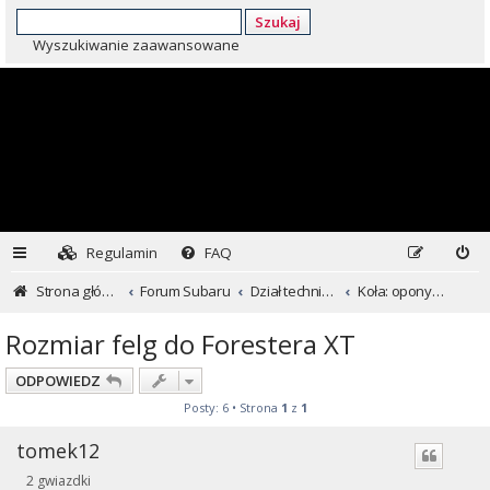
Szukaj
Wyszukiwanie zaawansowane
Regulamin
FAQ
Strona główna
Forum Subaru
Dział techniczny ...czyli dla kochających inaczej
Koła: opony i felgi
Rozmiar felg do Forestera XT
ODPOWIEDZ
Posty: 6 • Strona
1
z
1
tomek12
2 gwiazdki