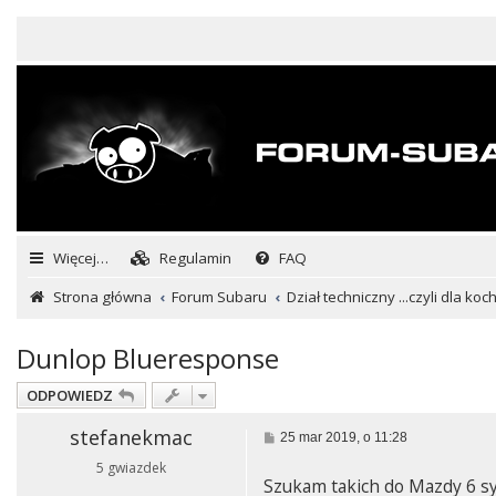
Więcej…
Regulamin
FAQ
Strona główna
Forum Subaru
Dział techniczny ...czyli dla ko
Dunlop Blueresponse
ODPOWIEDZ
stefanekmac
P
25 mar 2019, o 11:28
o
5 gwiazdek
s
Szukam takich do Mazdy 6 sy
t