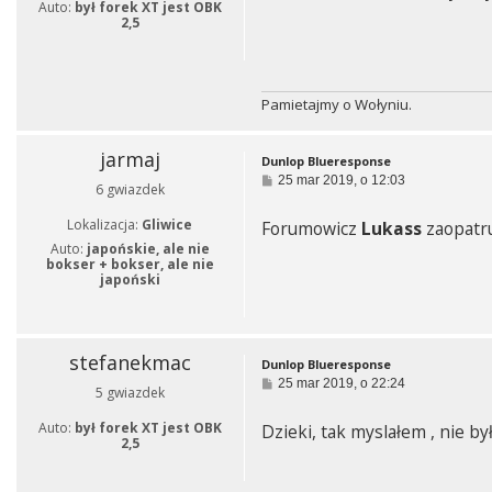
Auto:
był forek XT jest OBK
2,5
Pamietajmy o Wołyniu.
jarmaj
Dunlop Blueresponse
P
25 mar 2019, o 12:03
6 gwiazdek
o
s
Lokalizacja:
Gliwice
Forumowicz
Lukass
zaopatr
t
Auto:
japońskie, ale nie
bokser + bokser, ale nie
japoński
stefanekmac
Dunlop Blueresponse
P
25 mar 2019, o 22:24
5 gwiazdek
o
s
Auto:
był forek XT jest OBK
Dzieki, tak myslałem , nie b
t
2,5