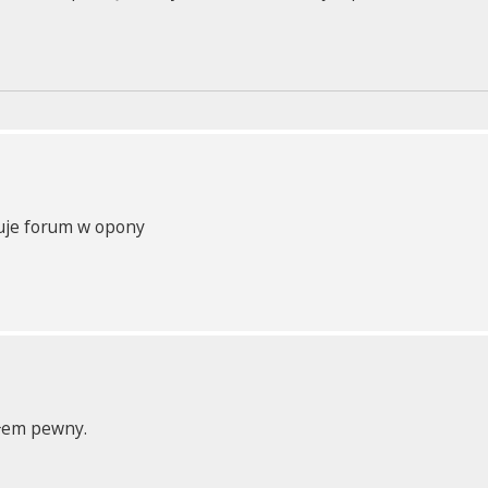
uje forum w opony
yłem pewny.