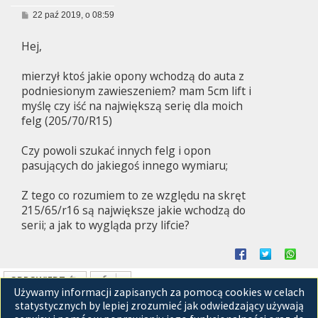
P
22 paź 2019, o 08:59
o
s
Hej,
t
mierzył ktoś jakie opony wchodzą do auta z
podniesionym zawieszeniem? mam 5cm lift i
myślę czy iść na największą serię dla moich
felg (205/70/R15)
Czy powoli szukać innych felg i opon
pasujących do jakiegoś innego wymiaru;
Z tego co rozumiem to ze względu na skręt
215/65/r16 są największe jakie wchodzą do
serii; a jak to wygląda przy lifcie?
ODPOWIEDZ
Używamy informacji zapisanych za pomocą cookies w celach
Posty: 1 • Strona
1
z
1
statystycznych by lepiej zrozumieć jak odwiedzający używają