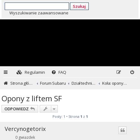
Szukaj
Wyszukiwanie zaawansowane
Regulamin
FAQ
Strona główna
Forum Subaru
Dział techniczny ...czyli dla kochających inaczej
Koła: opony i felgi
Opony z liftem SF
ODPOWIEDZ
Posty: 1 • Strona
1
z
1
Vercynogetorix
0 gwiazdek