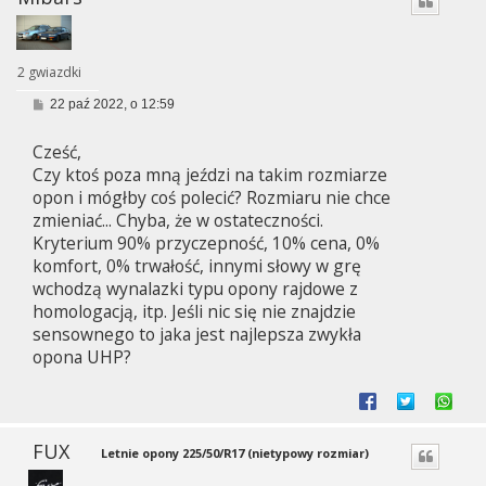
2 gwiazdki
P
22 paź 2022, o 12:59
o
s
Cześć,
t
Czy ktoś poza mną jeździ na takim rozmiarze
opon i mógłby coś polecić? Rozmiaru nie chce
zmieniać... Chyba, że w ostateczności.
Kryterium 90% przyczepność, 10% cena, 0%
komfort, 0% trwałość, innymi słowy w grę
wchodzą wynalazki typu opony rajdowe z
homologacją, itp. Jeśli nic się nie znajdzie
sensownego to jaka jest najlepsza zwykła
opona UHP?
FUX
Letnie opony 225/50/R17 (nietypowy rozmiar)