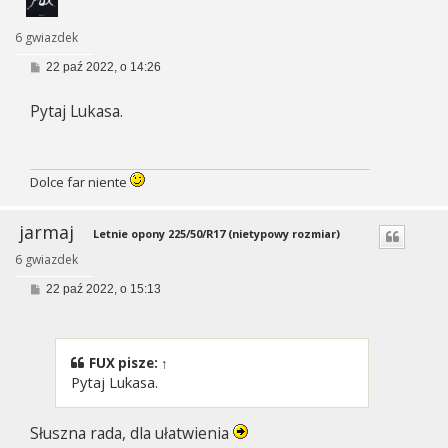
6 gwiazdek
P
22 paź 2022, o 14:26
o
s
Pytaj Lukasa.
t
Dolce far niente
jarmaj
Letnie opony 225/50/R17 (nietypowy rozmiar)
6 gwiazdek
P
22 paź 2022, o 15:13
o
s
t
FUX
pisze:
↑
Pytaj Lukasa.
Słuszna rada, dla ułatwienia