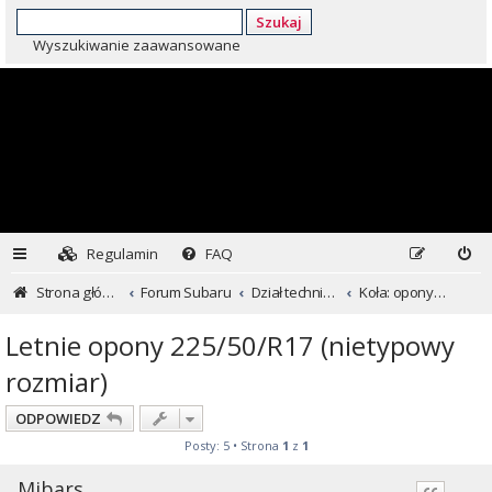
Szukaj
Wyszukiwanie zaawansowane
Regulamin
FAQ
Strona główna
Forum Subaru
Dział techniczny ...czyli dla kochających inaczej
Koła: opony i felgi
Letnie opony 225/50/R17 (nietypowy
rozmiar)
ODPOWIEDZ
Posty: 5 • Strona
1
z
1
Mibars