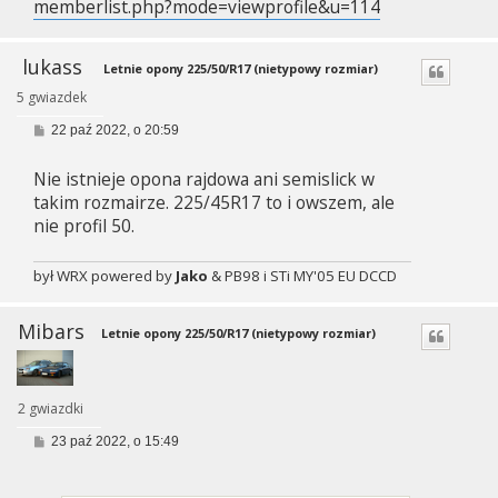
memberlist.php?mode=viewprofile&u=114
lukass
Letnie opony 225/50/R17 (nietypowy rozmiar)
5 gwiazdek
P
22 paź 2022, o 20:59
o
s
Nie istnieje opona rajdowa ani semislick w
t
takim rozmairze. 225/45R17 to i owszem, ale
nie profil 50.
był WRX powered by
Jako
& PB98 i STi MY'05 EU DCCD
Mibars
Letnie opony 225/50/R17 (nietypowy rozmiar)
2 gwiazdki
P
23 paź 2022, o 15:49
o
s
t