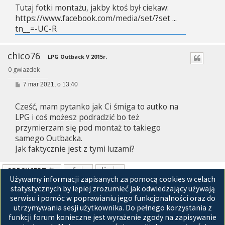
Tutaj fotki montażu, jakby ktoś był ciekaw:
t
https://www.facebook.com/media/set/?set ...
tn__=-UC-R
chico76
LPG Outback V 2015r.
0 gwiazdek
P
7 mar 2021, o 13:40
o
s
Cześć, mam pytanko jak Ci śmiga to autko na
t
LPG i coś możesz podradzić bo też
przymierzam się pod montaż to takiego
samego Outbacka.
Jak faktycznie jest z tymi luzami?
ODPOWIEDZ
Używamy informacji zapisanych za pomocą cookies w celach
Posty: 3 • Strona
1
z
1
statystycznych by lepiej zrozumieć jak odwiedzający używają
serwisu i pomóc w poprawianiu jego funkcjonalności oraz do
Przejdź do
utrzymywania sesji użytkownika. Do pełnego korzystania z
funkcji forum konieczne jest wyrażenie zgody na zapisywanie
Strona główna