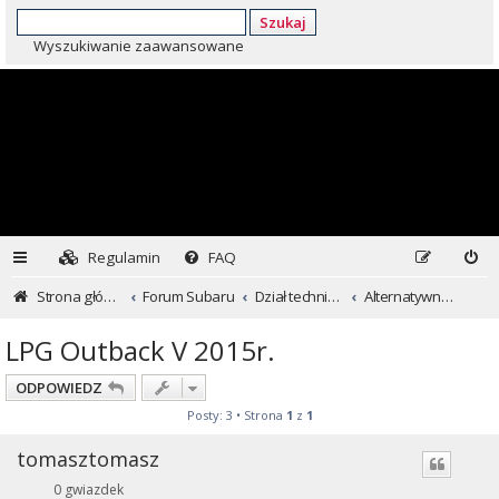
Szukaj
Wyszukiwanie zaawansowane
Regulamin
FAQ
Strona główna
Forum Subaru
Dział techniczny ...czyli dla kochających inaczej
Alternatywne formy zasilania
LPG Outback V 2015r.
ODPOWIEDZ
Posty: 3 • Strona
1
z
1
tomasztomasz
0 gwiazdek