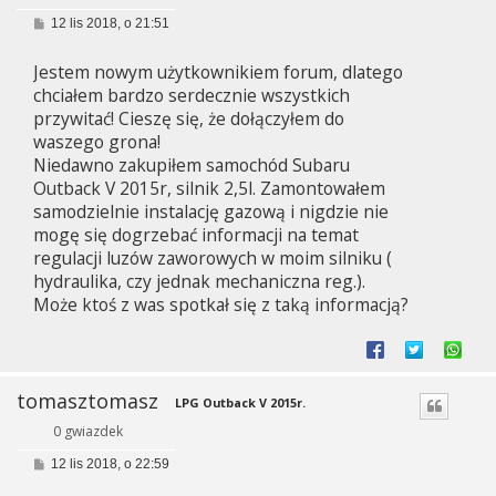
P
12 lis 2018, o 21:51
o
s
Jestem nowym użytkownikiem forum, dlatego
t
chciałem bardzo serdecznie wszystkich
przywitać! Cieszę się, że dołączyłem do
waszego grona!
Niedawno zakupiłem samochód Subaru
Outback V 2015r, silnik 2,5l. Zamontowałem
samodzielnie instalację gazową i nigdzie nie
mogę się dogrzebać informacji na temat
regulacji luzów zaworowych w moim silniku (
hydraulika, czy jednak mechaniczna reg.).
Może ktoś z was spotkał się z taką informacją?
tomasztomasz
LPG Outback V 2015r.
0 gwiazdek
P
12 lis 2018, o 22:59
o
s