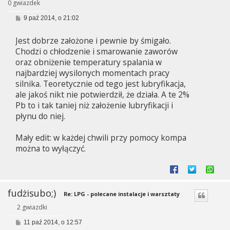
0 gwiazdek
P
9 paź 2014, o 21:02
o
s
Jest dobrze założone i pewnie by śmigało.
t
Chodzi o chłodzenie i smarowanie zaworów
oraz obniżenie temperatury spalania w
najbardziej wysilonych momentach pracy
silnika. Teoretycznie od tego jest lubryfikacja,
ale jakoś nikt nie potwierdził, że działa. A te 2%
Pb to i tak taniej niż założenie lubryfikacji i
płynu do niej.
Mały edit: w każdej chwili przy pomocy kompa
można to wyłączyć.
fudżisubo;)
Re: LPG - polecane instalacje i warsztaty
2 gwiazdki
P
11 paź 2014, o 12:57
o