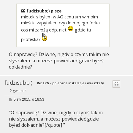
t
fudżisubo;) pisze:
mietek_s byłem w AG centrum w moim
mieście zapytałem czy do mojego forka
coś mi założą odp. niet
gdzie tu
profeska?
O naprawdę? Dziwne, nigdy o czymś takim nie
słyszałem...a możesz powiedzieć gdzie byłeś
dokładnie?
fudżisubo;)
Re: LPG - polecane instalacje i warsztaty
2 gwiazdki
P
5 sty 2015, o 18:53
o
s
"O naprawdę? Dziwne, nigdy o czymś takim
t
nie słyszałem...a możesz powiedzieć gdzie
byłeś dokładnie?[/quote] "