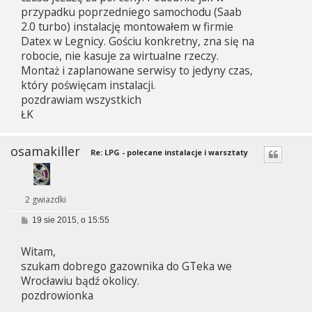
przypadku poprzedniego samochodu (Saab
2.0 turbo) instalację montowałem w firmie
Datex w Legnicy. Gościu konkretny, zna się na
robocie, nie kasuje za wirtualne rzeczy.
Montaż i zaplanowane serwisy to jedyny czas,
który poświęcam instalacji.
pozdrawiam wszystkich
ŁK
osamakiller
Re: LPG - polecane instalacje i warsztaty
2 gwiazdki
P
19 sie 2015, o 15:55
o
s
Witam,
t
szukam dobrego gazownika do GTeka we
Wrocławiu bądź okolicy.
pozdrowionka