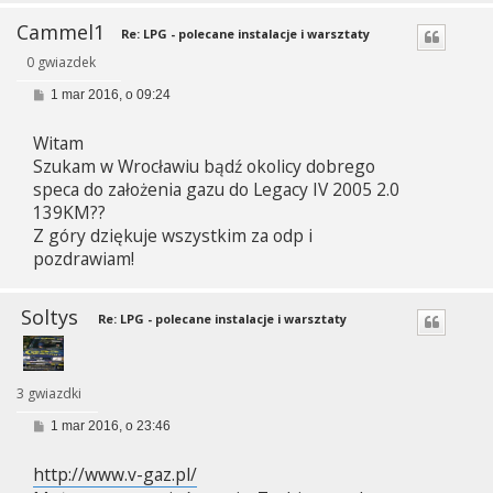
Cammel1
Re: LPG - polecane instalacje i warsztaty
0 gwiazdek
P
1 mar 2016, o 09:24
o
s
Witam
t
Szukam w Wrocławiu bądź okolicy dobrego
speca do założenia gazu do Legacy IV 2005 2.0
139KM??
Z góry dziękuje wszystkim za odp i
pozdrawiam!
Soltys
Re: LPG - polecane instalacje i warsztaty
3 gwiazdki
P
1 mar 2016, o 23:46
o
s
http://www.v-gaz.pl/
t