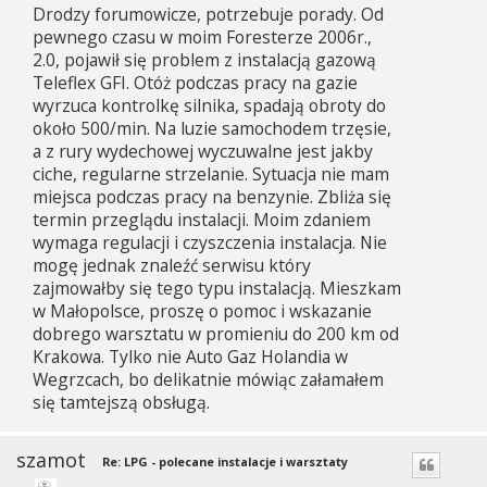
Drodzy forumowicze, potrzebuje porady. Od
t
pewnego czasu w moim Foresterze 2006r.,
2.0, pojawił się problem z instalacją gazową
Teleflex GFI. Otóż podczas pracy na gazie
wyrzuca kontrolkę silnika, spadają obroty do
około 500/min. Na luzie samochodem trzęsie,
a z rury wydechowej wyczuwalne jest jakby
ciche, regularne strzelanie. Sytuacja nie mam
miejsca podczas pracy na benzynie. Zbliża się
termin przeglądu instalacji. Moim zdaniem
wymaga regulacji i czyszczenia instalacja. Nie
mogę jednak znaleźć serwisu który
zajmowałby się tego typu instalacją. Mieszkam
w Małopolsce, proszę o pomoc i wskazanie
dobrego warsztatu w promieniu do 200 km od
Krakowa. Tylko nie Auto Gaz Holandia w
Wegrzcach, bo delikatnie mówiąc załamałem
się tamtejszą obsługą.
szamot
Re: LPG - polecane instalacje i warsztaty