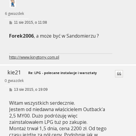
6 gwiazdek
P
11 sie 2015, o 11:08
o
s
Forek2006
, a może być w Sandomierzu ?
t
http://www.kingtony.com.pl
kie21
Re: LPG - polecane instalacje i warsztaty
0 gwiazdek
P
13 sie 2015, o 19:09
o
s
Witam wszystkich serdecznie.
t
Jestem od niedawna właścicielem Outback'a
2,5 MY00. Dużo podróżuję więc
zainstalowałem LPG tuż po zakupie.
Montaż trwał 1,5 dnia, cena 2200 zł. Od tego
czasu jeżdżę za pół ceny. Podobnie jak w