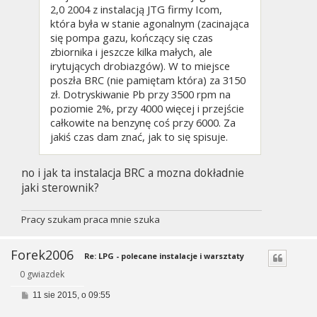
2,0 2004 z instalacją JTG firmy Icom,
która była w stanie agonalnym (zacinająca
się pompa gazu, kończący się czas
zbiornika i jeszcze kilka małych, ale
irytujących drobiazgów). W to miejsce
poszła BRC (nie pamiętam która) za 3150
zł. Dotryskiwanie Pb przy 3500 rpm na
poziomie 2%, przy 4000 więcej i przejście
całkowite na benzynę coś przy 6000. Za
jakiś czas dam znać, jak to się spisuje.
no i jak ta instalacja BRC a mozna dokładnie
jaki sterownik?
Pracy szukam praca mnie szuka
Forek2006
Re: LPG - polecane instalacje i warsztaty
0 gwiazdek
P
11 sie 2015, o 09:55
o
s