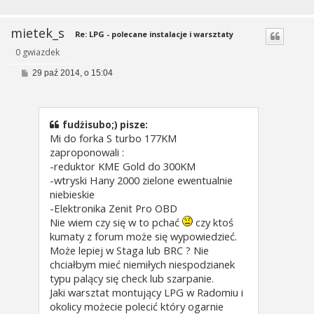
mietek_s
Re: LPG - polecane instalacje i warsztaty
0 gwiazdek
P
29 paź 2014, o 15:04
o
s
t
fudżisubo;) pisze:
Mi do forka S turbo 177KM
zaproponowali :
-reduktor KME Gold do 300KM
-wtryski Hany 2000 zielone ewentualnie
niebieskie
-Elektronika Zenit Pro OBD
Nie wiem czy się w to pchać
czy ktoś
kumaty z forum może się wypowiedzieć.
Może lepiej w Staga lub BRC ? Nie
chciałbym mieć niemiłych niespodzianek
typu palący się check lub szarpanie.
Jaki warsztat montujący LPG w Radomiu i
okolicy możecie polecić który ogarnie