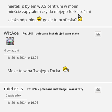
s
mietek_s byłem w AG centrum w moim
t
mieście zapytałem czy do mojego forka coś mi
założą odp. niet
gdzie tu profeska?
WitAce
Re: LPG - polecane instalacje i warsztaty
4 gwiazdki
P
20 lis 2014, o 13:04
o
s
t
Moze to wina Twojego Forka
mietek_s
Re: LPG - polecane instalacje i warsztaty
0 gwiazdek
P
20 lis 2014, o 16:26
o
s