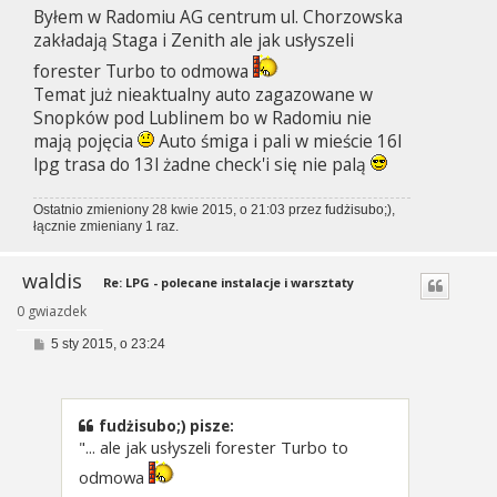
Byłem w Radomiu AG centrum ul. Chorzowska
zakładają Staga i Zenith ale jak usłyszeli
forester Turbo to odmowa
Temat już nieaktualny auto zagazowane w
Snopków pod Lublinem bo w Radomiu nie
mają pojęcia
Auto śmiga i pali w mieście 16l
lpg trasa do 13l żadne check'i się nie palą
Ostatnio zmieniony 28 kwie 2015, o 21:03 przez
fudżisubo;)
,
łącznie zmieniany 1 raz.
waldis
Re: LPG - polecane instalacje i warsztaty
0 gwiazdek
P
5 sty 2015, o 23:24
o
s
t
fudżisubo;) pisze:
"... ale jak usłyszeli forester Turbo to
odmowa