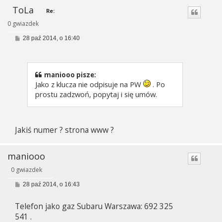
ToLa
Re:
0 gwiazdek
P
28 paź 2014, o 16:40
o
s
t
maniooo pisze:
Jako z klucza nie odpisuje na PW
. Po
prostu zadzwoń, popytaj i się umów.
Jakiś numer ? strona www ?
maniooo
0 gwiazdek
P
28 paź 2014, o 16:43
o
s
Telefon jako gaz Subaru Warszawa: 692 325
t
541 .