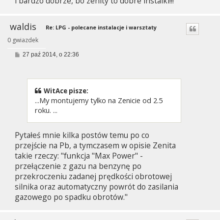
i bardzo dobrze, bo zenity to dobre instalki!!!
waldis
Re: LPG - polecane instalacje i warsztaty
0 gwiazdek
P
27 paź 2014, o 22:36
o
s
t
WitAce pisze:
...My montujemy tylko na Zenicie od 2.5
roku. ...
Pytałeś mnie kilka postów temu po co
przejście na Pb, a tymczasem w opisie Zenita
takie rzeczy: "funkcja "Max Power" -
przełączenie z gazu na benzynę po
przekroczeniu zadanej prędkości obrotowej
silnika oraz automatyczny powrót do zasilania
gazowego po spadku obrotów."