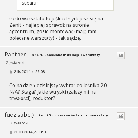
Subaru?
co do warsztatu to jeśli zdecydujesz się na
Zenit - najlepiej sprawdź na stronie
agcentrum, gdzie montować (mają tam
polecane warsztaty) - tak sądzę.
Panther
Re: LPG - polecane instalacje i warsztaty
2 gwiazdki
P
2 lis 2014, o 23:08
o
s
Co na dzień dzisiejszy wybrać do leśnika 2.0
t
N/A? Staga? Jakie wtryski (zależy mi na
trwałości), reduktor?
fudżisubo;)
Re: LPG - polecane instalacje i warsztaty
2 gwiazdki
P
20 lis 2014, o 03:16
o