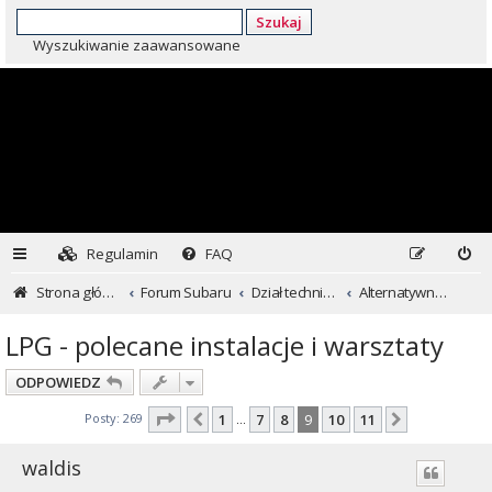
Szukaj
Wyszukiwanie zaawansowane
Regulamin
FAQ
Strona główna
Forum Subaru
Dział techniczny ...czyli dla kochających inaczej
Alternatywne formy zasilania
LPG - polecane instalacje i warsztaty
ODPOWIEDZ
Strona
9
z
11
Posty: 269
1
7
8
9
10
11
Poprzednia
Następna
…
waldis