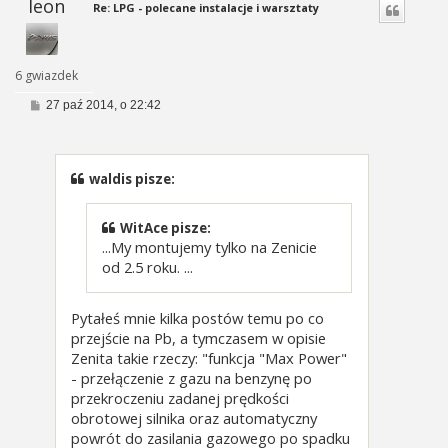
leon
Re: LPG - polecane instalacje i warsztaty
6 gwiazdek
P
27 paź 2014, o 22:42
o
s
t
waldis pisze:
WitAce pisze:
...My montujemy tylko na Zenicie
od 2.5 roku. ...
Pytałeś mnie kilka postów temu po co
przejście na Pb, a tymczasem w opisie
Zenita takie rzeczy: "funkcja "Max Power"
- przełączenie z gazu na benzynę po
przekroczeniu zadanej prędkości
obrotowej silnika oraz automatyczny
powrót do zasilania gazowego po spadku