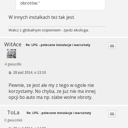
obrotów."
W innych instalkach też tak jest.
Walcz z globalnym ocipieniem - zjedz ekologa.
WitAce
Re: LPG - polecane instalacje i warsztaty
4 gwiazdki
P
28 paź 2014, o 13:10
o
s
Pewnie, ze jest ale my z tego w ogole nie
t
korzystamy. No chyba, ze juz nie ma innej
opcji bo auto ma np. slabe wolne obroty.
ToLa
Re: LPG - polecane instalacje i warsztaty
0 gwiazdek