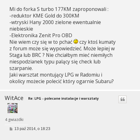
s
Mi do forka S turbo 177KM zaproponowali :
t
-reduktor KME Gold do 300KM
-wtryski Hany 2000 zielone ewentualnie
niebieskie
-Elektronika Zenit Pro OBD
Nie wiem czy się w to pchać
czy ktoś kumaty
z forum może się wypowiedzieć. Może lepiej w
Staga lub BRC ? Nie chciałbym mieć niemiłych
niespodzianek typu palący się check lub
szarpanie.
Jaki warsztat montujący LPG w Radomiu i
okolicy możecie polecić który ogarnie Subaru?
WitAce
Re: LPG - polecane instalacje i warsztaty
4 gwiazdki
P
13 paź 2014, o 18:23
o
s