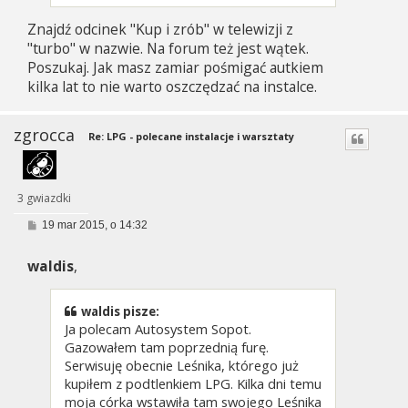
Znajdź odcinek "Kup i zrób" w telewizji z
"turbo" w nazwie. Na forum też jest wątek.
Poszukaj. Jak masz zamiar pośmigać autkiem
kilka lat to nie warto oszczędzać na instalce.
zgrocca
Re: LPG - polecane instalacje i warsztaty
3 gwiazdki
P
19 mar 2015, o 14:32
o
s
waldis
,
t
waldis pisze:
Ja polecam Autosystem Sopot.
Gazowałem tam poprzednią furę.
Serwisuję obecnie Leśnika, którego już
kupiłem z podtlenkiem LPG. Kilka dni temu
moja córka wstawiła tam swojego Leśnika