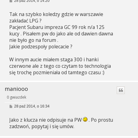
P
28 paź 2014, o 14:20
o
s
Tak na szybko koledzy gdzie w warszawie
t
zakładać LPG ?
Pacjent Subaru impreza GC 99 rok n/a 125
kucy . Pisałem pw do jako ale od dawien dawna
nie było go na forum .
Jakie podzespoły polecacie ?
W innym aucie miałem staga 300 i hanki
czerwone ale z tego co czytam to technologia
się trochę pozmieniała od tamtego czasu :)
maniooo
0 gwiazdek
P
28 paź 2014, o 16:34
o
s
Jako z klucza nie odpisuje na PW
. Po prostu
t
zadzwoń, popytaj i się umów.