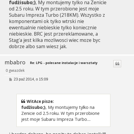
fudżisubo;)
, My montujemy tylko na Zenicie
t
od 2.5 roku. W tym przerobione jest moje
Subaru Impreza Turbo (218KM). Wszystko z
komponentami ok tylko wtrski nie
ewentualnie niebieskie tylko koniecznie
niebieskie. BRC jest przereklamowane, a
Stag'a jest kilka mozliwosci wiec moze byc
dobrze albo sam wiesz jak.
mbabro
Re: LPG - polecane instalacje i warsztaty
0 gwiazdek
P
23 paź 2014, o 15:09
o
s
t
WitAce pisze:
fudżisubo;)
, My montujemy tylko na
Zenicie od 2.5 roku. W tym przerobione
jest moje Subaru Impreza Turbo....