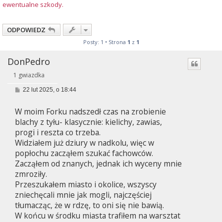
ewentualne szkody.
ODPOWIEDZ
Posty: 1 • Strona
1
z
1
DonPedro
1 gwiazdka
P
22 lut 2025, o 18:44
o
s
W moim Forku nadszedł czas na zrobienie
t
blachy z tyłu- klasycznie: kielichy, zawias,
progi i reszta co trzeba.
Widziałem już dziury w nadkolu, więc w
popłochu zacząłem szukać fachowców.
Zacząłem od znanych, jednak ich wyceny mnie
zmroziły.
Przeszukałem miasto i okolice, wszyscy
zniechęcali mnie jak mogli, najczęściej
tłumacząc, że w rdzę, to oni się nie bawią.
W końcu w środku miasta trafiłem na warsztat