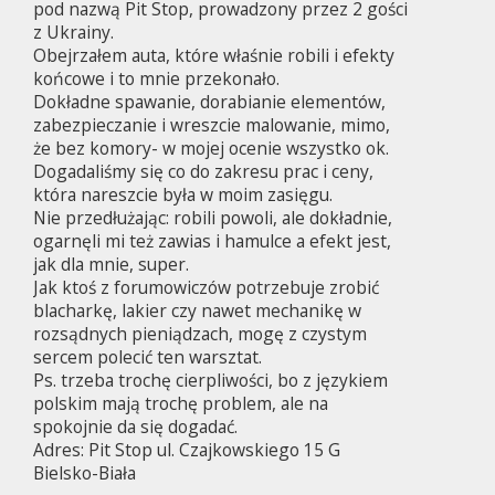
pod nazwą Pit Stop, prowadzony przez 2 gości
z Ukrainy.
Obejrzałem auta, które właśnie robili i efekty
końcowe i to mnie przekonało.
Dokładne spawanie, dorabianie elementów,
zabezpieczanie i wreszcie malowanie, mimo,
że bez komory- w mojej ocenie wszystko ok.
Dogadaliśmy się co do zakresu prac i ceny,
która nareszcie była w moim zasięgu.
Nie przedłużając: robili powoli, ale dokładnie,
ogarnęli mi też zawias i hamulce a efekt jest,
jak dla mnie, super.
Jak ktoś z forumowiczów potrzebuje zrobić
blacharkę, lakier czy nawet mechanikę w
rozsądnych pieniądzach, mogę z czystym
sercem polecić ten warsztat.
Ps. trzeba trochę cierpliwości, bo z językiem
polskim mają trochę problem, ale na
spokojnie da się dogadać.
Adres: Pit Stop ul. Czajkowskiego 15 G
Bielsko-Biała