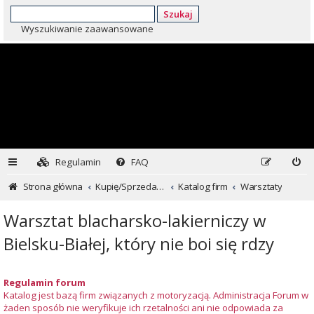
Szukaj
Wyszukiwanie zaawansowane
Regulamin
FAQ
Strona główna
Kupię/Sprzedam Subaru i nie tylko...
Katalog firm
Warsztaty
Warsztat blacharsko-lakierniczy w
Bielsku-Białej, który nie boi się rdzy
Regulamin forum
Katalog jest bazą firm związanych z motoryzacją. Administracja Forum w
żaden sposób nie weryfikuje ich rzetalności ani nie odpowiada za