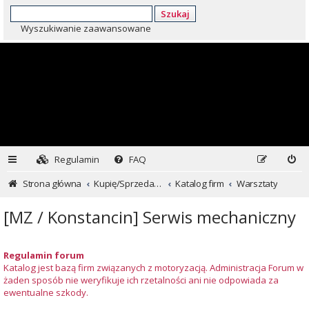
Szukaj
Wyszukiwanie zaawansowane
Regulamin
FAQ
Strona główna
Kupię/Sprzedam Subaru i nie tylko...
Katalog firm
Warsztaty
[MZ / Konstancin] Serwis mechaniczny
Regulamin forum
Katalog jest bazą firm związanych z motoryzacją. Administracja Forum w
żaden sposób nie weryfikuje ich rzetalności ani nie odpowiada za
ewentualne szkody.