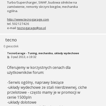
Turbo/Supercharger, SWAP, budowa silników na
zamówienie, remonty skrzyni biegów, mechanika
ogólna.
http://www.tecnogarage.com
tel. 502127426
e-mail:
tecnogarage@op.pl
tecno
0 gwiazdek
TecnoGarage - Tuning, mechanika, układy wydechowe
P
3 paź 2013, o 19:32
o
s
Oferujemy w korzystnych cenach dla
t
użytkowników forum:
-Serwis ogólny, naprawy bieżące
-układy wydechowe ze stali nierdzewnej, ciche
przelotowe - często mamy je w promocji w
cenie 1500pln
-układy dolotowe