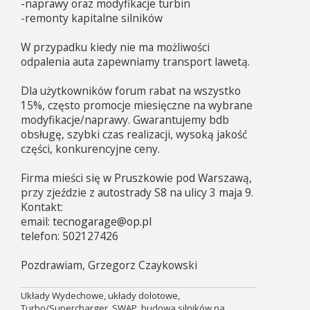
-naprawy oraz modyfikacje turbin
-remonty kapitalne silników
W przypadku kiedy nie ma możliwości
odpalenia auta zapewniamy transport lawetą.
Dla użytkowników forum rabat na wszystko
15%, często promocje miesięczne na wybrane
modyfikacje/naprawy. Gwarantujemy bdb
obsługę, szybki czas realizacji, wysoką jakość
części, konkurencyjne ceny.
Firma mieści się w Pruszkowie pod Warszawą,
przy zjeździe z autostrady S8 na ulicy 3 maja 9.
Kontakt:
email:
tecnogarage@op.pl
telefon: 502127426
Pozdrawiam, Grzegorz Czaykowski
Układy Wydechowe, układy dolotowe,
Turbo/Supercharger, SWAP, budowa silników na