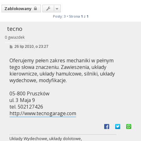
Zablokowany
Posty: 3 • Strona
1
z
1
tecno
0 gwiazdek
P
26 lip 2010, o 23:27
o
s
Oferujemy pełen zakres mechaniki w pełnym
t
tego słowa znaczeniu. Zawieszenia, układy
kierownicze, układy hamulcowe, silniki, układy
wydechowe, modyfikacje.
05-800 Pruszków
ul. 3 Maja 9
tel. 502127426
http://www.tecnogarage.com
Układy Wydechowe, układy dolotowe,