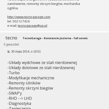
zamówienie, remonty skrzyni biegów, mechanika
ogólna.
http://www.tecnogarage.com
tel. 502127426
e-mail:
tecnogarage@op.pl
tecno
TecnoGarage - Konstancin-Jeziorna - full serwis
0 gwiazdek
P
30 maja 2014, o 18:51
o
s
-Układy wydchowe ze stali nierdzewnej
t
-Układy dolotowe ze stali nierdzewnej
-Turbo
-Modyfikacje mechaniczne
-Remonty silników
-Remonty skrzyni biegów
-SWAP'y
-RHD --> LHD
-Diagnostyka
-Zawieszenia